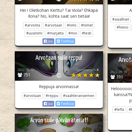
Hei ! Oletkohan Kerttu? Tai Viola? Ehkäpä
A
Ilona? No, kohta saat sen tietää!
#asialliset
#arvonta
#arvotaan
#nimi
#nimet
#hieno
#uusinimi
#marjatta
#moi
#testi
Jaa
Twiittaa
Arvotaan sulle reppu!
Arvot
2022-10-10
Havumarja🐾🌲
2022-09-18
751
391
Reppuja arvonnassa!
Helooooooo
kanssa?No
#arvotaan
#reppu
#vaahteransiemen
p
Jaa
Twiittaa
#leffa
#
Arvon sulle päivän ateriat!