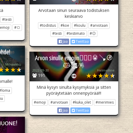
kä
Arvotaan sinun seuraava todistuksen
keskiarvo
#testi
#todistus
#koe
#koulu
#arvotaan
emoji
#🍞
#testi
#testimato
#🙂
Jaa
Twiittaa
ohde!
Arvon sinulle emojin👩🏽‍✈️🥫🪠🚯
Mcvaakku
😿🥰🪅
2022-09-30
Helmelline
191
omalle!
Minä kysyn sinulta kysymyksiä ja sitten
#loma
pyöräytetään onnenpyörää!!!
ku
#emoji
#arvotaan
#kuka_olet
#merimies
Jaa
Twiittaa
ʜᴜᴏɴᴇ!