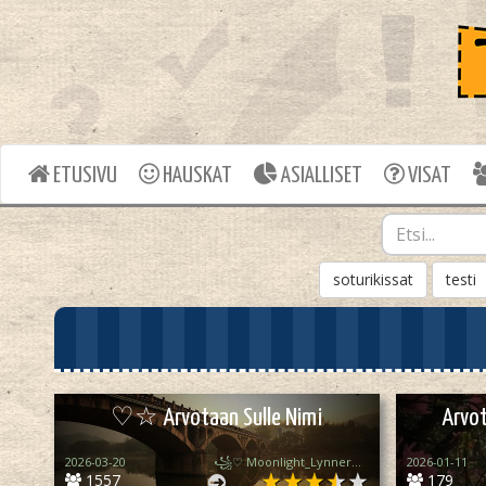
ETUSIVU
HAUSKAT
ASIALLISET
VISAT
soturikissat
testi
♡☆ Arvotaan Sulle Nimi
Arvo
2026-03-20
꧁♡ Moonlight_Lynner_Lover ♡꧂
2026-01-11
1557
179