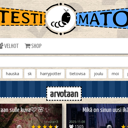
VELHOT
SHOP
hauska
sk
harrypotter
tietovisa
joulu
moi
arvotaan
taan sulle kuva🩷🌸✨
Mikä on sinun uusi i
Jessica<3
2025-11-08
1505