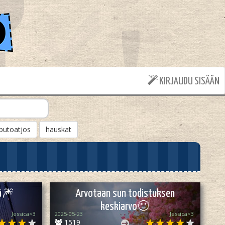
KIRJAUDU SISÄÄN
putoatjos
hauskat
kä🎆
Arvotaan sun todistuksen
keskiarvo🙂
Jessica<3
2025-05-23
Jessica<3
1519