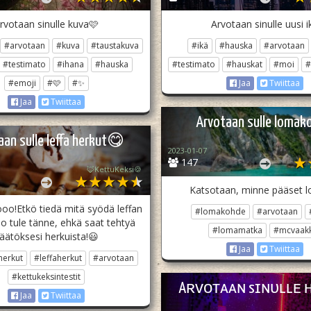
rvotaan sinulle kuva🩷
Arvotaan sinulle uusi i
#arvotaan
#kuva
#taustakuva
#ikä
#hauska
#arvotaan
#testimato
#ihana
#hauska
#testimato
#hauskat
#moi
#
#emoji
#🩷
#✨
Jaa
Twiittaa
Jaa
Twiittaa
Arvotaan sulle lomak
aan sulle leffa herkut😋
2023-01-07
147
🦊KettuKeksi🍪
Katsotaan, minne pääset l
o!Etkö tiedä mitä syödä leffan
#lomakohde
#arvotaan
 tule tänne, ehkä saat tehtyä
#lomamatka
#mcvaak
äätöksesi herkuista!😃
Jaa
Twiittaa
herkut
#leffaherkut
#arvotaan
#kettukeksintestit
Aʀᴠᴏᴛᴀᴀɴ sɪɴᴜʟʟᴇ 
Jaa
Twiittaa