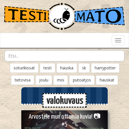
Toggl
Navig
soturikissat
testi
hauska
sk
harrypotter
tietovisa
joulu
moi
putoatjos
hauskat
valokuvaus
Arvostele mun ottamia kuvia! 📷
#5
2026-06-17
💫~Tähdenlento~💫