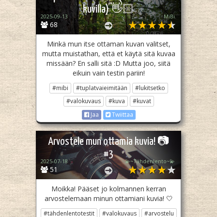
kuvilla) 👋🏻
2025-09-13
MiBi
68
Minkä mun itse ottaman kuvan valitset,
mutta muistathan, että et käytä sitä kuvaa
missään? En salli sitä :D Mutta joo, siitä
eikuin vain testin pariin!
#mibi
#tuplatvaieimitään
#lukitsetko
#valokuvaus
#kuva
#kuvat
Jaa
Twiittaa
Arvostele mun ottamia kuvia! 📷
#3
2025-07-18
💫~Tähdenlento~💫
51
Moikka! Pääset jo kolmannen kerran
arvostelemaan minun ottamiani kuvia! 🤍
#tähdenlentotestit
#valokuvaus
#arvostelu