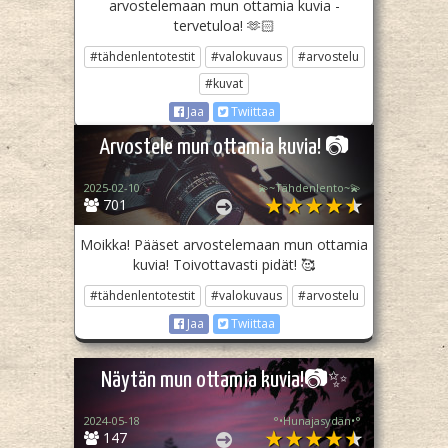
arvostelemaan mun ottamia kuvia -
tervetuloa! 🫶🏻
#tähdenlentotestit
#valokuvaus
#arvostelu
#kuvat
Jaa
Twiittaa
Arvostele mun ottamia kuvia! 📷
2025-02-10
💫~Tähdenlento~💫
701
Moikka! Pääset arvostelemaan mun ottamia
kuvia! Toivottavasti pidät! 🥰
#tähdenlentotestit
#valokuvaus
#arvostelu
Jaa
Twiittaa
Näytän mun ottamia kuvia!📷✨
2024-05-18
°•Hunajasydän•°
147