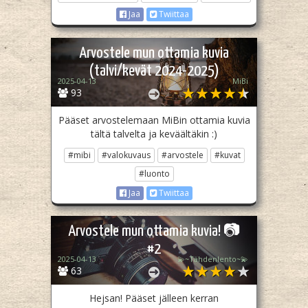
Jaa
Twiittaa
Arvostele mun ottamia kuvia
(talvi/kevät 2024-2025)
2025-04-13
MiBi
93
Pääset arvostelemaan MiBin ottamia kuvia
tältä talvelta ja keväältäkin :)
#mibi
#valokuvaus
#arvostele
#kuvat
#luonto
Jaa
Twiittaa
Arvostele mun ottamia kuvia! 📷
#2
2025-04-13
💫~Tähdenlento~💫
63
Hejsan! Pääset jälleen kerran