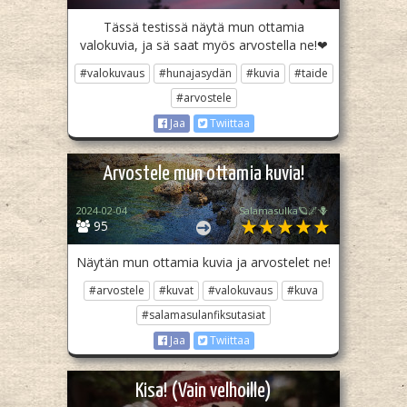
Tässä testissä näytä mun ottamia
valokuvia, ja sä saat myös arvostella ne!❤
#valokuvaus
#hunajasydän
#kuvia
#taide
#arvostele
Jaa
Twiittaa
Arvostele mun ottamia kuvia!
2024-02-04
Salamasulka🪐🌌🪻
95
Näytän mun ottamia kuvia ja arvostelet ne!
#arvostele
#kuvat
#valokuvaus
#kuva
#salamasulanfiksutasiat
Jaa
Twiittaa
Kisa! (Vain velhoille)