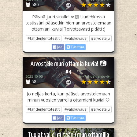
580
Päivää juuri sinulle! 🫵🏻 Uudehkossa
testissäni pääsetkin hieman arvostelemaan
ottamiani kuvia! Toivottavasti pidät! :)
#tähdenlentotestit
#valokuvaus
#arvostelu
Jaa
Twiittaa
Arvostele mun ottamia kuvia! 📷
#4
2025-10-05
💫~Tähdenlento~💫
58
Jo neljäs kerta, kun pääset arvostelemaan
minun vuosien varrella ottamiani kuvia! 🤍
#tähdenlentotestit
#valokuvaus
#arvostelu
Jaa
Twiittaa
Tuplat vai ei mitään (mun ottamilla