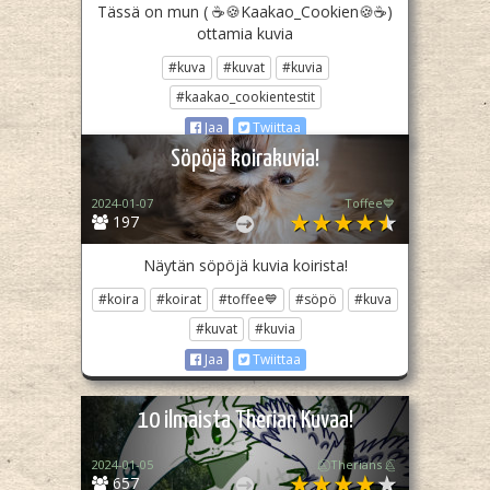
Tässä on mun ( ☕🍪Kaakao_Cookien🍪☕)
ottamia kuvia
#kuva
#kuvat
#kuvia
#kaakao_cookientestit
Jaa
Twiittaa
Söpöjä koirakuvia!
2024-01-07
Toffee💙
197
Näytän söpöjä kuvia koirista!
#koira
#koirat
#toffee💙
#söpö
#kuva
#kuvat
#kuvia
Jaa
Twiittaa
10 ilmaista Therian Kuvaa!
2024-01-05
⨺⃝ Therians ⨺⃝
657