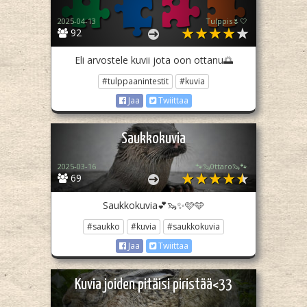
2025-04-13
Tulppis🌷🤍
92
Eli arvostele kuvii jota oon ottanu🌅
#tulppaanintestit
#kuvia
Jaa
Twiittaa
Saukkokuvia
2025-03-16
🐾🦦0ttaro🦦🐾
69
Saukkokuvia💕🦦✨🩷🩵
#saukko
#kuvia
#saukkokuvia
Jaa
Twiittaa
Kuvia joiden pitäisi piristää<33