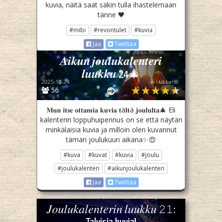
kuvia, näitä saat säkin tulla ihastelemaan
tänne 🖤
#mibi
#revontulet
#kuvia
Jaa
Twiittaa
𝑨𝒊𝒌𝒖𝒏 𝒋𝒐𝒖𝒍𝒖𝒌𝒂𝒍𝒆𝒏𝒕𝒆𝒓𝒊
𝒍𝒖𝒖𝒌𝒌𝒖 24🎄
2025-12-24
🏝️•𝑨𝒊𝒌𝒌𝒖•🌺
56
𝐌𝐮𝐧 𝐢𝐭𝐬𝐞 𝐨𝐭𝐭𝐚𝐦𝐢𝐚 𝐤𝐮𝐯𝐢𝐚 𝐭ä𝐥𝐭ä 𝐣𝐨𝐮𝐥𝐮𝐥𝐭𝐚🎄 Eli
kalenterin loppuhuipennus on se että näytän
minkälaisia kuvia ja milloin olen kuvannut
tämän joulukuun aikana✨😍
#kuva
#kuvat
#kuvia
#joulu
#joulukalenteri
#aikunjoulukalenteri
Jaa
Twiittaa
𝐽𝑜𝑢𝑙𝑢𝑘𝑎𝑙𝑒𝑛𝑡𝑒𝑟𝑖𝑛 𝑙𝑢𝑢𝑘𝑘𝑢 𝟸𝟷: