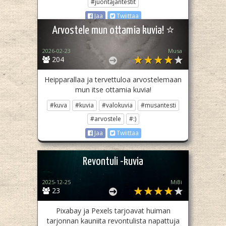
#juontajantestit
Jaa
Twiittaa
Arvostele mun ottamia kuvia! ⭐
2026-02-23
Musa
204
Heipparallaa ja tervettuloa arvostelemaan
mun itse ottamia kuvia!
#kuva
#kuvia
#valokuvia
#musantesti
#arvostele
#:)
Jaa
Twiittaa
Revontuli -kuvia
2025-12-25
MiBi
23
Pixabay ja Pexels tarjoavat huiman
tarjonnan kauniita revontulista napattuja