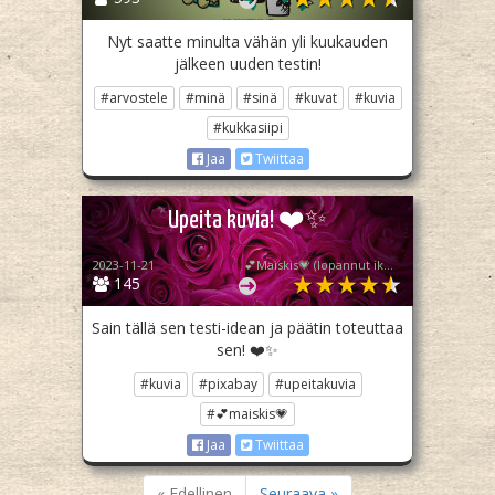
Nyt saatte minulta vähän yli kuukauden
jälkeen uuden testin!
#arvostele
#minä
#sinä
#kuvat
#kuvia
#kukkasiipi
Jaa
Twiittaa
Upeita kuvia! ❤️✨️
2023-11-21
💕Maiskis💗 (lopannut ikuisesti💔)
145
Sain tällä sen testi-idean ja päätin toteuttaa
sen! ❤️✨️
#kuvia
#pixabay
#upeitakuvia
#💕maiskis💗
Jaa
Twiittaa
« Edellinen
Seuraava »