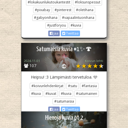
#lokakuunlukutoukantestit
#loksunspessut
#pixabay
#pinterest
#oletihana
#gabyonihana
#vapaalintuonihana
#justforyou
#kuvia
Jaa
Twiittaa
Satumaisia kuvia #1✨🍄
2024-11-01
Koivun lehti
107
Heipsu! :3 Lämpimästi tervetuloa. 🩵
#koivunlehdenkirjat
#satu
#fantasia
#kuva
#kuvat
#kuvia
#satumainen
#satumaisia
Jaa
Twiittaa
Hienoja kuvia pt 2