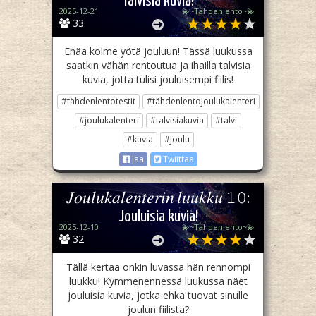
Talvisia kuvia!
2025-12-21
💫~Tähdenlento~💫
33
Enää kolme yötä jouluun! Tässä luukussa
saatkin vähän rentoutua ja ihailla talvisia
kuvia, jotta tulisi jouluisempi fiilis!
#tähdenlentotestit
#tähdenlentojoulukalenteri
#joulukalenteri
#talvisiakuvia
#talvi
#kuvia
#joulu
Jaa
Twiittaa
𝐽𝑜𝑢𝑙𝑢𝑘𝑎𝑙𝑒𝑛𝑡𝑒𝑟𝑖𝑛 𝑙𝑢𝑢𝑘𝑘𝑢 𝟷𝟶:
Jouluisia kuvia!
2025-12-10
💫~Tähdenlento~💫
32
Tällä kertaa onkin luvassa hän rennompi
luukku! Kymmenennessä luukussa näet
jouluisia kuvia, jotka ehkä tuovat sinulle
joulun fiilistä?