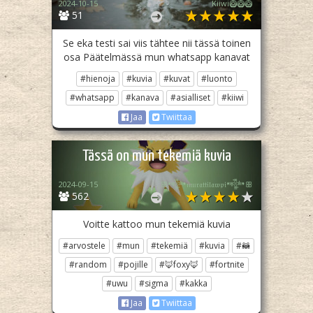
2024-10-15
Kiiwi🥝🥝🥝
51
Se eka testi sai viis tähtee nii tässä toinen
osa Päätelmässä mun whatsapp kanavat
#hienoja
#kuvia
#kuvat
#luonto
#whatsapp
#kanava
#asialliset
#kiiwi
Jaa
Twiittaa
Tässä on mun tekemiä kuvia
2024-09-15
ꕥ𒀱𝔪𝔲𝔯𝔞𝔱𝔱𝔦𝔩𝔞𝔴𝔭𝔦𒀱ꕥ
562
Voitte kattoo mun tekemiä kuvia
#arvostele
#mun
#tekemiä
#kuvia
#🦝
#random
#pojille
#🦊foxy🦊
#fortnite
#uwu
#sigma
#kakka
Jaa
Twiittaa