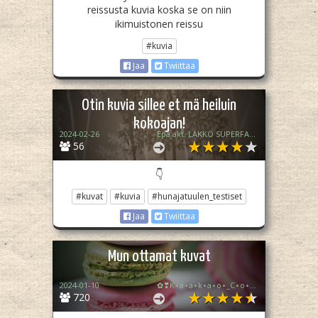
reissusta kuvia koska se on niin
ikimuistonen reissu
#kuvia
Jaa
Twiittaa
Otin kuvia sillee et mä heiluin
kokoajan!
2024-02-26
Epä akt. LAKKO SUPERFANI/🍯HUNAJATUULI💨
56
👇
#kuvat
#kuvia
#hunajatuulen_testiset
Jaa
Twiittaa
Mun ottamat kuvat
2024-01-10
✿❣K⋆a⋆a⋆k⋆a⋆o⋆_C⋆o⋆o⋆k⋆i⋆e⋆❣✿
720