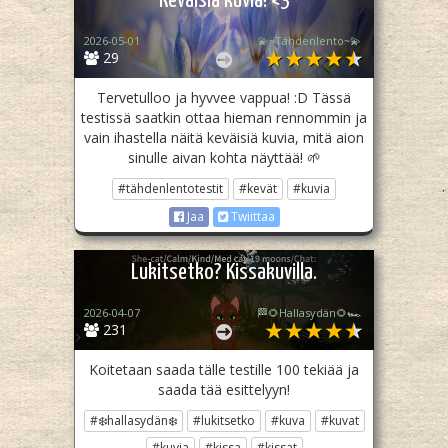
Keväisiä kuvia! <3
2026-05-01
💫~Tähdenlento~💫
29
Tervetulloo ja hyvvee vappua! :D Tässä
testissä saatkin ottaa hieman rennommin ja
vain ihastella näitä keväisiä kuvia, mitä aion
sinulle aivan kohta näyttää! 🌱
#tähdenlentotestit
#kevät
#kuvia
Jaa
Twiittaa
Lukitsetko? Kissakuvilla.
2026-04-07
🏁🌻Hallasydän🌻🏎️
231
Koitetaan saada tälle testille 100 tekiää ja
saada tää esittelyyn!
#❄️hallasydän❄️
#lukitsetko
#kuva
#kuvat
#kuvia
#kissa
#kissat