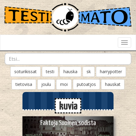
Toggl
Navig
soturikissat
testi
hauska
sk
harrypotter
tietovisa
joulu
moi
putoatjos
hauskat
kuvia
Faktoja Suomen sodista
2026-07-03
Lekorna