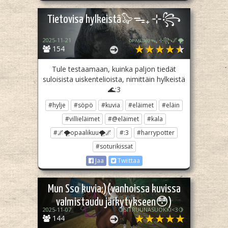
Tietovisa hylkeistä🦭ᯓ₊ ⊹꧂
2025-11-21
ᴏᴘᴀᴀʟɪӄᴜᴜᯓ₊ ⊹꧂🌌🌪
154
Tule testaamaan, kuinka paljon tiedät
suloisista uiskentelioista, nimittäin hylkeistä
🌊:3
#hylje
#söpö
#kuvia
#eläimet
#eläin
#villieläimet
#@eläimet
#kala
#🌌🌪opaalikuu🌪🌌
#:3
#harrypotter
#soturikissat
Jaa
Twiittaa
Mun Sso kuvia:)(vanhoissa kuvissa
valmistaudu järkytykseen😳)
2025-11-07
🍋SITRUUNASUOKKI<3🍋
144