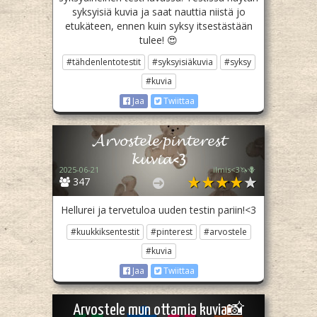
syksyisiä kuvia ja saat nauttia niistä jo
etukäteen, ennen kuin syksy itsestästään
tulee! 😍
#tähdenlentotestit
#syksyisiäkuvia
#syksy
#kuvia
Jaa
Twiittaa
𝓐𝓻𝓿𝓸𝓼𝓽𝓮𝓵𝓮 𝓹𝓲𝓷𝓽𝓮𝓻𝓮𝓼𝓽
𝓴𝓾𝓿𝓲𝓪<3
2025-06-21
ilmis<3🦄🪻
347
Hellurei ja tervetuloa uuden testin pariin!<3
#kuukkiksentestit
#pinterest
#arvostele
#kuvia
Jaa
Twiittaa
Arvostele mun ottamia kuvia📸