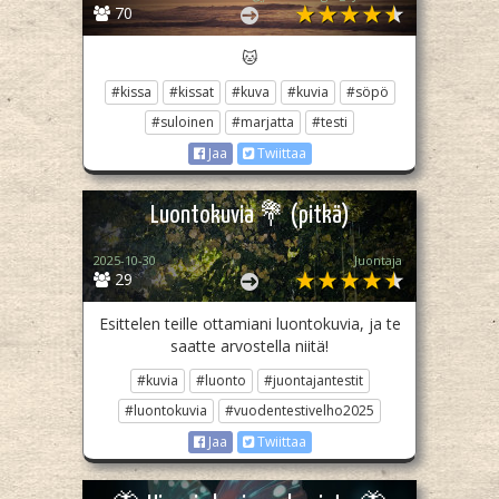
70
🐱
#kissa
#kissat
#kuva
#kuvia
#söpö
#suloinen
#marjatta
#testi
Jaa
Twiittaa
Luontokuvia 💐 (pitkä)
2025-10-30
Juontaja
29
Esittelen teille ottamiani luontokuvia, ja te
saatte arvostella niitä!
#kuvia
#luonto
#juontajantestit
#luontokuvia
#vuodentestivelho2025
Jaa
Twiittaa