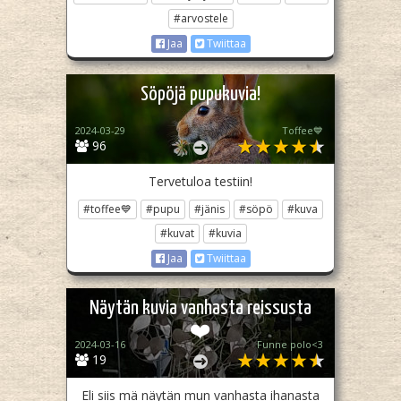
#arvostele
Jaa
Twiittaa
Söpöjä pupukuvia!
2024-03-29
Toffee💙
96
Tervetuloa testiin!
#toffee💙
#pupu
#jänis
#söpö
#kuva
#kuvat
#kuvia
Jaa
Twiittaa
Näytän kuvia vanhasta reissusta
❤️
2024-03-16
Funne polo<3
19
Eli siis mä näytän mun vanhasta ihanasta