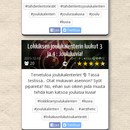
#tähdenlentotestit
#tähdenlentojoulukalenteri
#joulukalenteri
#jouluisiakuvia
#joulu
#kuvia
Jaa
Twiittaa
Lokkiksen joulukalenterin luukut 3
ja 4 : Joulukuvia!
2025-12-03
🌻𝄞 . # L★ksu 🎧🍓☘️🫧
20
Tervetuloa joulukalenteriin! 🎅 Tässä
testissä... Otat mukavan asennon? Syöt
pipareita? No, eihän sun oikein pidä muuta
tehdä kuin katsoa jouluisia kuvia!
#lokkiksenjoulukalenteri
#kuvia
#joulukalenteri
#joulu
#aesthetic
#lokakuunlukutoukantestit
Jaa
Twiittaa