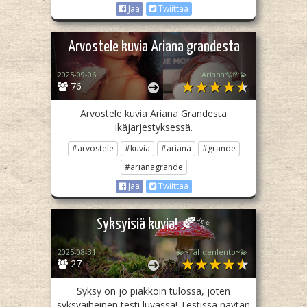
Jaa
Twiittaa
Arvostele kuvia Ariana grandesta
2025-09-06
Ariana🫧🌸💫
76
Arvostele kuvia Ariana Grandesta
ikäjärjestyksessä.
#arvostele
#kuvia
#ariana
#grande
#arianagrande
Jaa
Twiittaa
Syksyisiä kuvia! 🍂✨
2025-08-31
💫~Tähdenlento~💫
27
Syksy on jo piakkoin tulossa, joten
syksyaiheinen testi luvassa! Testissä näytän