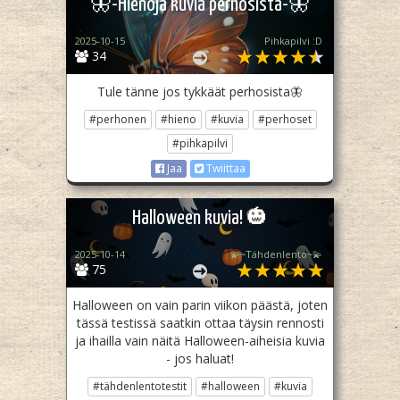
🦋-Hienoja kuvia perhosista-🦋
2025-10-15
Pihkapilvi :D
34
Tule tänne jos tykkäät perhosista🦋
#perhonen
#hieno
#kuvia
#perhoset
#pihkapilvi
Jaa
Twiittaa
Halloween kuvia! 🎃
2025-10-14
💫~Tähdenlento~💫
75
Halloween on vain parin viikon päästä, joten
tässä testissä saatkin ottaa täysin rennosti
ja ihailla vain näitä Halloween-aiheisia kuvia
- jos haluat!
#tähdenlentotestit
#halloween
#kuvia