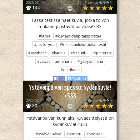
2025-02-14
🌻𝄞 . # L★ksu 🎧🍓☘️🫧
144
Tässä testissä näet kuvia, jotka toivon
mukaan piristävät päivääsi! <33
#kuvia
#kuviajoidenpitäispiristää
#justforyou
#lokakuunlukutoukantestit
#aesthetic
#kaunis
#beautiful
#pinterest
#vapaalintuonihana
#gabyonihana
#oletihana
Jaa
Twiittaa
Ystävänpäivän spessu: Sydänkuvia!
<333
2025-02-14
🌻𝄞 . # L★ksu 🎧🍓☘️🫧
80
Ystävänpäivän kunniaksi kuvaesittelyssä on
sydänkuvia! <333
#ystävänpäivä
#spessu
#spesiaali