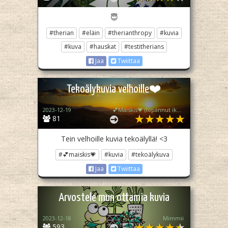
😇
#therian
#eläin
#therianthropy
#kuvia
#kuva
#hauskat
#testitherians
Jaa
Twiittaa
Tekoälykuvia velhoille❤️
2023-12-19
💕Maiskis💗 (lopannut ikuisesti💔)
81
Tein velhoille kuvia tekoälyllä! <3
#💕maiskis💗
#kuvia
#tekoälykuva
Jaa
Twiittaa
Arvostele mun ottamia kuvia
2023-12-18
Mimmii
593