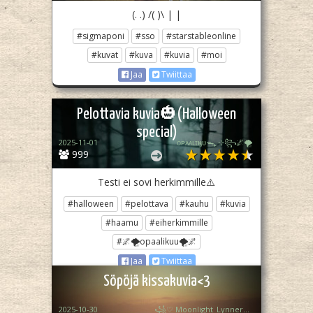
(. .) /( )\ | |
#sigmaponi
#sso
#starstableonline
#kuvat
#kuva
#kuvia
#moi
Jaa
Twiittaa
Pelottavia kuvia🎃(Halloween
special)
2025-11-01
ᴏᴘᴀᴀʟɪӄᴜᴜᯓ₊ ⊹꧂🌌🌪
999
Testi ei sovi herkimmille⚠️
#halloween
#pelottava
#kauhu
#kuvia
#haamu
#eiherkimmille
#🌌🌪opaalikuu🌪🌌
Jaa
Twiittaa
Söpöjä kissakuvia<3
2025-10-30
꧁♡ Moonlight_Lynner_Lover ♡꧂