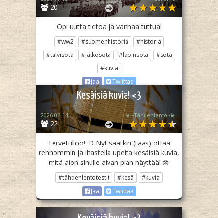
20
Opi uutta tietoa ja vanhaa tuttua!
#ww2
#suomenhistoria
#historia
#talvisota
#jatkosota
#lapinsota
#sota
#kuvia
Jaa
Twiittaa
Kesäisiä kuvia! <3
2026-06-14
💫~Tähdenlento~💫
22
Tervetulloo! :D Nyt saatkin (taas) ottaa
rennommin ja ihastella upeita kesäisiä kuvia,
mitä aion sinulle aivan pian näyttää! 🌼
#tähdenlentotestit
#kesä
#kuvia
Jaa
Twiittaa