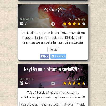
🎀Kuvia🎀
2024-08-18
Tonttu Pilvi😃
31
Hei täällä on jotain kuvia Toivottavasti on
hauskaa!:) Jos tää testi saa 15 tekijä niin
teen saatte arvostella mun piirrustuksia!
#kuvia
Jaa
Twiittaa
Näytän mun ottamia kuvia!📷✨
2024-05-18
°•Hunajasydän•°
147
Tässä testissä näytä mun ottamia
valokuvia, ja sä saat myös arvostella ne!❤
#valokuvaus
#hunajasydän
#kuvia
#taide