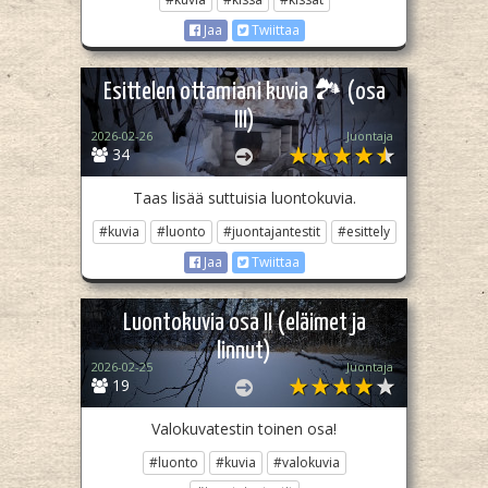
Jaa
Twiittaa
Esittelen ottamiani kuvia 🏞 (osa
III)
2026-02-26
Juontaja
34
Taas lisää suttuisia luontokuvia.
#kuvia
#luonto
#juontajantestit
#esittely
Jaa
Twiittaa
Luontokuvia osa II (eläimet ja
linnut)
2026-02-25
Juontaja
19
Valokuvatestin toinen osa!
#luonto
#kuvia
#valokuvia