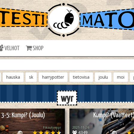
VELHOT
SHOP
hauska
sk
harrypotter
tietovisa
joulu
moi
wyr
 3-5: Kumpi? (Joulu)
Kumpi? (Vaatteet
Fiksutyyppi
2021-11-26
4349