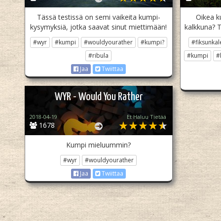
Tässä testissä on semi vaikeita kumpi-
Oikea ku
kysymyksiä, jotka saavat sinut miettimään!
kalkkuna? T
#wyr
#kumpi
#wouldyourather
#kumpi?
#fiksunkal
#ribula
#kumpi
#
Jaa
Twiittaa
WYR - Would You Rather
2018-04-19
Et Haluu Tietää
1678
Kumpi mieluummin?
#wyr
#wouldyourather
Jaa
Twiittaa