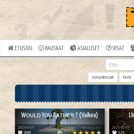
ETUSIVU
HAUSKAT
ASIALLISET
VISAT
soturikissat
testi
Wᴏᴜʟᴅ Yᴏᴜ Rᴀᴛʜᴇʀ ? (Vaikea)
Lk
2023-05-25
☆𝚁𝚒𝚋𝚞𝚕𝚊☆
2021-12-05
449
121