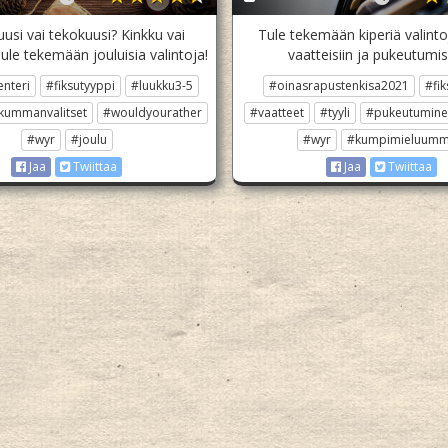
usi vai tekokuusi? Kinkku vai
Tule tekemään kiperiä valintoj
ule tekemään jouluisia valintoja!
vaatteisiin ja pukeutumi
enteri
#fiksutyyppi
#luukku3-5
#oinasrapustenkisa2021
#fik
kummanvalitset
#wouldyourather
#vaatteet
#tyyli
#pukeutumine
#wyr
#joulu
#wyr
#kumpimieluumm
Jaa
Twiittaa
Jaa
Twiittaa