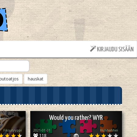
KIRJAUDU SISÄÄN
putoatjos
hauskat
)
Would you rather? WYR
Fiksutyyppi
2021-01-01
Huhhahhei
118