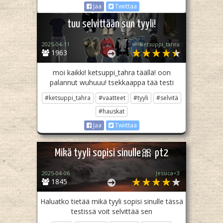
Jaa
Twiittaa
tuu selvittään sun tyyli!
2025-04-11
Ketsuppi_tahra
1963
moi kaikki! ketsuppi_tahra täällä! oon
palannut wuhuuu! tsekkaappa tää testi
#ketsuppi_tahra
#vaatteet
#tyyli
#selvitä
#hauskat
Jaa
Twiittaa
Mikä tyyli sopisi sinulle🎀 pt2
2025-04-06
Jessica<3
1845
Haluatko tietää mikä tyyli sopisi sinulle tässä
testissä voit selvittää sen