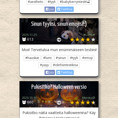
#aesthetic
#tyyli
#babyberryntestit🍒
Jaa
Twiittaa
Sinun tyylisi, sinun emojisi!:)
2025-11-25
❄Lumi❄
613
Moii! Tervetuloa mun ensimmäiseen testiini!
#hauskat
#lumi
#sinun
#tyyli
#emoji
#yayy
#idefixintestikisa
Jaa
Twiittaa
Pukisitko? Halloween versio
2025-10-30
Matsku😒
660
Pukisitko näitä vaatteita halloweenina? Käy
ihmeessä testaamassa!