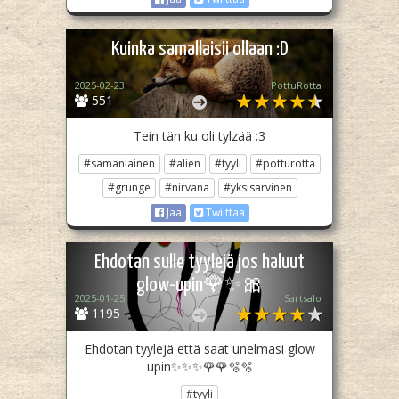
Kuinka samallaisii ollaan :D
2025-02-23
PottuRotta
551
Tein tän ku oli tylzää :3
#samanlainen
#alien
#tyyli
#potturotta
#grunge
#nirvana
#yksisarvinen
Jaa
Twiittaa
Ehdotan sulle tyylejä jos haluut
glow-upin🌹✨🎀
2025-01-25
Sartsalo
1195
Ehdotan tyylejä että saat unelmasi glow
upin✨✨✨🌹🌹🫧🫧
#tyyli