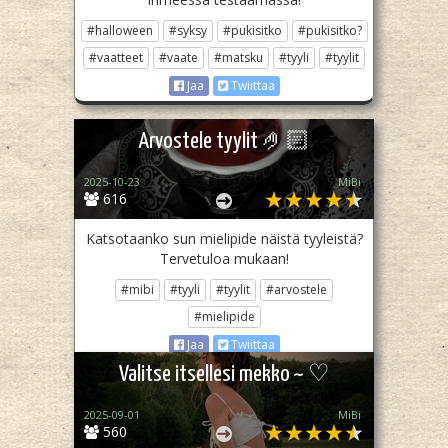
#halloween
#syksy
#pukisitko
#pukisitko?
#vaatteet
#vaate
#matsku
#tyyli
#tyylit
Jaa
Twiittaa
Arvostele tyylit 🤌🏻
2025-10-23
MiBi
616
Katsotaanko sun mielipide näistä tyyleistä?
Tervetuloa mukaan!
#mibi
#tyyli
#tyylit
#arvostele
#mielipide
Jaa
Twiittaa
Valitse itsellesi mekko ~ ♡
2025-09-01
MiBi
560