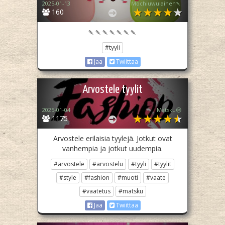
2025-01-13
🍡Mochiuwulainen🍡
160
🍡🍡🍡🍡🍡🍡🍡
#tyyli
Jaa
Twiittaa
Arvostele tyylit
2025-01-04
Matsku😒
1175
Arvostele erilaisia tyylejä. Jotkut ovat
vanhempia ja jotkut uudempia.
#arvostele
#arvostelu
#tyyli
#tyylit
#style
#fashion
#muoti
#vaate
#vaatetus
#matsku
Jaa
Twiittaa