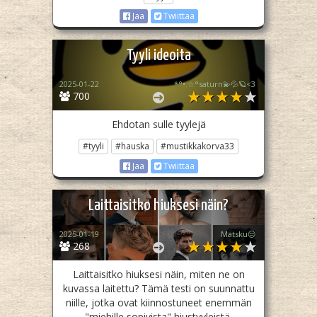
Jaa
Twiittaa
Tyyli ideoita
2025-01-22
*°•.☆°saturn💫💦🪐<3
700
Ehdotan sulle tyylejä
#tyyli
#hauska
#mustikkakorva33
Jaa
Twiittaa
Laittaisitko hiuksesi näin?
2025-01-19
Matsku😒
268
Laittaisitko hiuksesi näin, miten ne on
kuvassa laitettu? Tämä testi on suunnattu
niille, jotka ovat kiinnostuneet enemmän
"miehille sopivista" hiustyyleistä.