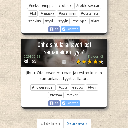
#nekku_emppu
#roblox
#robloxavatar
#lol
#hauska
#asiallinen
#otataijätä
#nekkis
#tyyli
#tyylit
#helppo
#kiva
Jaa
Twiittaa
Onko sinulla ja kaverillasi
samanlainen tyyli?
2024-07-26
Flower <3
565
Jihuu! Ota kaveri mukaan ja testaa kuinka
samanlaiset tyylit teillä on.
#flowersuper
#cute
#söpö
#tyyli
#testaa
#kaveri
Jaa
Twiittaa
« Edellinen
Seuraava »