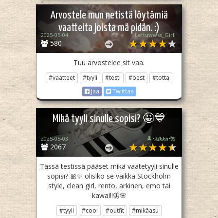
Arvostele mun netistä löytämiä
vaatteita joista mä pidän. :)
2025-05-04
Lettuwwss_Girll
580
Tuu arvostelee sit vaa.
#vaatteet
#tyyli
#testi
#best
#totta
Jaa
Twiittaa
Mikä tyyli sinulle sopisi? 🤩💙
2025-05-03
🏝️•𝑨𝒊𝒌𝒌𝒖•🌺
2067
Tässä testissä pääset mikä vaatetyyli sinulle
sopisi? 🎀✨ olisiko se vaikka Stockholm
style, clean girl, rento, arkinen, emo tai
kawai!!🦋🌸
#tyyli
#cool
#outfit
#mikäasu