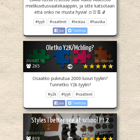
mielikuvitusvaatekaappiin, ja sitte katsotaan
että onko ne musta hyviä! 👛👚👖🧦
#tyyli
#vaatteet
#testaa
#hauska
Jaa
Twiittaa
Oletko Y2K/Mcbling?
2025-07-16
mulliturpa
265
Osaatko pukeutua 2000-luvun tyyliin?
Tunnetko Y2k-tyylin?
#y2k
#tyyli
#vaatteet
Jaa
Twiittaa
Styles i better see at school Pt.2
2025-07-05
•°~☆𝓚𝓲𝓽𝓽𝔂_𝓰𝓲𝓻𝓵☆~•°
819