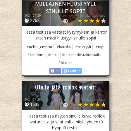
ᴍɪʟʟᴀɪɴᴇɴ ʜɪᴜꜱᴛʏʏʟɪ
ꜱɪɴᴜʟʟᴇ ꜱᴏᴘɪɪ
2024-07-29
☆𝙽𝚎𝚔𝚜𝚞𝚙𝚞𝚔𝚜𝚞
2762
Tässä testissä vastaat kysymyksiin ja kerron
sitten mikä hiustyyli sinulle sopii!
#nekku_emppu
#hauska
#hiustyyli
#tyyli
#random
#testi
#testimadostakivapaikka
#hiukset
Jaa
Twiittaa
Ota tai jätä, roblox avatarit
2024-07-28
☆𝙽𝚎𝚔𝚜𝚞𝚙𝚞𝚔𝚜𝚞
1532
Tässä testissä näytän sinulle kuvia roblox
avatareista ja saat valita niistä yhden<3
Hyppää testiin!