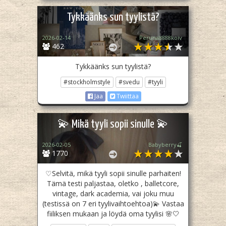
Tykkäänks sun tyylistä?
2026-02-14
Peruna8888koiv
462
Tykkäänks sun tyylistä?
#stockholmstyle
#svedu
#tyyli
Jaa
Twiittaa
💫 Mikä tyyli sopii sinulle 💫
2026-02-05
Babyberry🍒
1770
♡Selvitä, mikä tyyli sopii sinulle parhaiten!
Tämä testi paljastaa, oletko , balletcore,
vintage, dark academia, vai joku muu
(testissä on 7 eri tyylivaihtoehtoa)💫 Vastaa
fiiliksen mukaan ja löydä oma tyylisi 🌸🤍