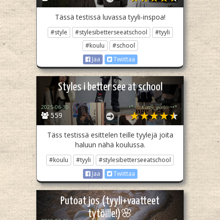
Tässä testissä luvassa tyyli-inspoa!
#style
#stylesibetterseeatschool
#tyyli
#koulu
#school
Jaa
Twiittaa
Styles i better see at school
2025-06-30
•°~☆𝓚𝓲𝓽𝓽𝔂_𝓰𝓲𝓻𝓵☆~•°
559
Täss testissä esittelen teille tyylejä joita
haluun nähä koulussa.
#koulu
#tyyli
#stylesibetterseeatschool
Jaa
Twiittaa
Putoat jos (tyyli+vaatteet
tytöille!)🌸