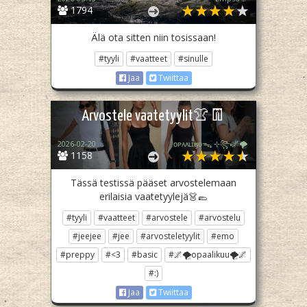
1794
Älä ota sitten niin tosissaan!
#tyyli
#vaatteet
#sinulle
Jaa
Twiittaa
Arvostele vaatetyylit👚👖
2026-02-20
ᴏᴘᴀᴀʟɪӄᴜᴜᯓ₊ ⊹꧂🌌🌪
1158
Tässä testissä pääset arvostelemaan
erilaisia vaatetyylejä👗🥿
#tyyli
#vaatteet
#arvostele
#arvostelu
#jeejee
#jee
#arvosteletyylit
#emo
#preppy
#<3
#basic
#🌌🌪opaalikuu🌪🌌
#:)
Jaa
Twiittaa