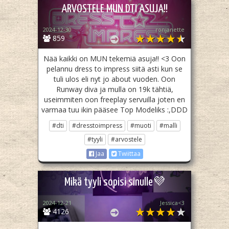
ARVOSTELE MUN DTI ASUJA!!
2024-12-30
ronjanette
859
Nää kaikki on MUN tekemiä asuja!! <3 Oon
pelannu dress to impress siitä asti kun se
tuli ulos eli nyt jo about vuoden. Oon
Runway diva ja mulla on 19k tähtiä,
useimmiten oon freeplay servuilla joten en
varmaa tuu ikin pääsee Top Modeliks :,DDD
#dti
#dresstoimpress
#muoti
#malli
#tyyli
#arvostele
Jaa
Twiittaa
Mikä tyyli sopisi sinulle💜
2024-12-21
Jessica<3
4126