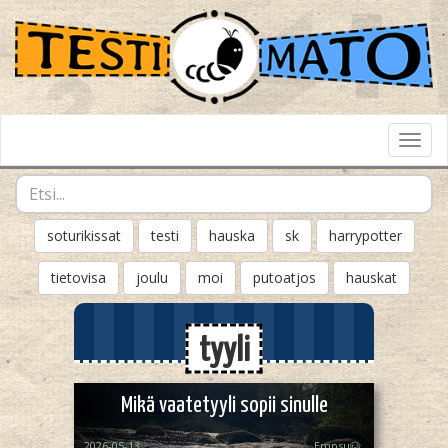
Toggl
Navig
soturikissat
testi
hauska
sk
harrypotter
tietovisa
joulu
moi
putoatjos
hauskat
tyyli
Mikä vaatetyyli sopii sinulle
2026-05-13
Empsu🐶