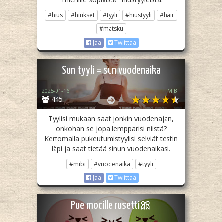
#hius
#hiukset
#tyyli
#hiustyyli
#hair
#matsku
Jaa
Twiittaa
Sun tyyli = sun vuodenaika
2025-01-16
MiBi
445
Tyylisi mukaan saat jonkin vuodenajan,
onkohan se jopa lempparisi niistä?
Kertomalla pukeutumistyylisi selviät testin
läpi ja saat tietää sinun vuodenaikasi.
#mibi
#vuodenaika
#tyyli
Jaa
Twiittaa
Pue mocille rusetti🎀