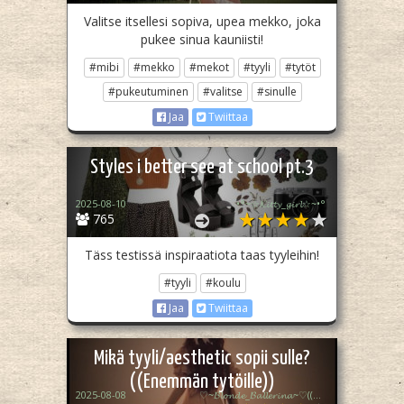
Valitse itsellesi sopiva, upea mekko, joka
pukee sinua kauniisti!
#mibi
#mekko
#mekot
#tyyli
#tytöt
#pukeutuminen
#valitse
#sinulle
Jaa
Twiittaa
Styles i better see at school pt.3
2025-08-10
•°~☆𝓚𝓲𝓽𝓽𝔂_𝓰𝓲𝓻𝓵☆~•°
765
Täss testissä inspiraatiota taas tyyleihin!
#tyyli
#koulu
Jaa
Twiittaa
Mikä tyyli/aesthetic sopii sulle?
((Enemmän tytöille))
2025-08-08
♡~𝓑𝓵𝓸𝓷𝓭𝓮_𝓑𝓪𝓵𝓵𝓮𝓻𝓲𝓷𝓪~♡((Aka;Kilppari))