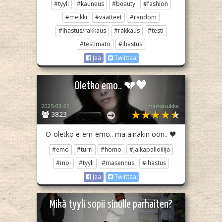
#tyyli
#kauneus
#beauty
#fashion
#meikki
#vaatteet
#random
#ihastus/rakkaus
#rakkaus
#testi
#testimato
#ihastus
Jaa
Twiittaa
Oletko emo.. 💔🖤
2025-03-25
märkäsukka
3823
O-oletko e-em-emo.. mä ainakin oon.. 🖤
#emo
#turri
#homo
#jalkapalloilija
#moi
#tyyli
#masennus
#ihastus
Jaa
Twiittaa
Mikä tyyli sopii sinulle parhaiten?