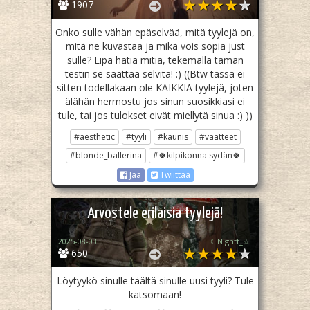
1907
Onko sulle vähän epäselvää, mitä tyylejä on,
mitä ne kuvastaa ja mikä vois sopia just
sulle? Eipä hätiä mitiä, tekemällä tämän
testin se saattaa selvitä! :) ((Btw tässä ei
sitten todellakaan ole KAIKKIA tyylejä, joten
älähän hermostu jos sinun suosikkiasi ei
tule, tai jos tulokset eivät miellytä sinua :) ))
#aesthetic
#tyyli
#kaunis
#vaatteet
#blonde_ballerina
#🍀kilpikonna'sydän🍀
Jaa
Twiittaa
Arvostele erilaisia tyylejä!
2025-08-03
☾Nightt_☆
650
Löytyykö sinulle täältä sinulle uusi tyyli? Tule
katsomaan!