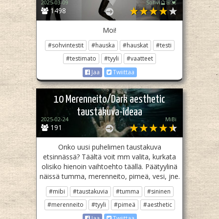
2025-03-09
Sohvi🔮🌸💓
1498
Moi!
#sohvintestit
#hauska
#hauskat
#testi
#testimato
#tyyli
#vaatteet
Jaa
Twiittaa
10 Merenneito/Dark aesthetic
taustakuva-ideaa
2025-02-24
MiBi
191
Onko uusi puhelimen taustakuva
etsinnässä? Täältä voit mm valita, kurkata
olisiko hienoin vaihtoehto täällä. Päätyylinä
näissä tumma, merenneito, pimeä, vesi, jne.
#mibi
#taustakuvia
#tumma
#sininen
#merenneito
#tyyli
#pimeä
#aesthetic
Jaa
Twiittaa