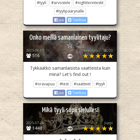
#tyyli
#arvostele
#nightterintestit
#tyylipäärynälle
Jaa
Twiittaa
Onko meillä samanlainen tyylitaju?
☆
2025-08-01
oravapuu⋆˚꩜｡🏳️‍🌈
516
Tykkäätkö samanlaisista vaatteista kuin
minä? Let's find out !
#oravapuu
#test
#vaatteet
#tyyli
Jaa
Twiittaa
Mikä tyyli sopii sielullesi
2025-07-26
Juppi
1448