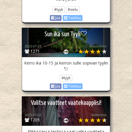
*~°•☆•°~*
#tyyli
#sielu
Jaa
Twiittaa
Sun ikä sun Tyyli🤍
2025-07-25
Kisutommi
1271
Kerro ikä 10-15 Ja kerron sulle sopivan tyylin
💘
#tyyli
Jaa
Twiittaa
Valitse vaatteet vaatekaappiisi!
2025-07-22
Balleriina
1205
Elikkä tässä testissä saat valita vaatteita