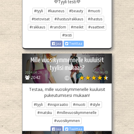
💜Tyyli testi💜
#tyyli
#kauneus
#beauty
#muoti
#tietovisat
#ihastus/rakkaus
#ihastus
#rakkaus
#random
#meikit
#vaatteet
#testi
Jaa
Twiittaa
Mille vuosikymmennelle kuuluisit
tyylisi mukaan?
2024-08-28
Matsku😒
2042
Testaa, mille vuosikymmenelle kuuluisit
pukeutumisesi mukaan!
#tyyli
#inspiraatio
#muoti
#style
#matsku
#millevuosikymmenelle
#vuosikymmen
Jaa
Twiittaa