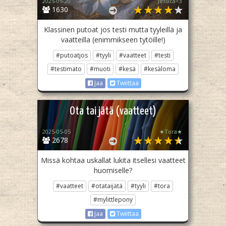
2025-05-20
Jessica<3
1630
Klassinen putoat jos testi mutta tyyleillä ja
vaatteilla (enimmikseen tytöille!)
#putoatjos
#tyyli
#vaatteet
#testi
#testimato
#muoti
#kesä
#kesäloma
Jaa
Twiittaa
Ota tai jätä (vaatteet)
2025-05-05
★Tora★
2678
Missä kohtaa uskallat lukita itsellesi vaatteet
huomiselle?
#vaatteet
#otataijätä
#tyyli
#tora
#mylittlepony
Jaa
Twiittaa