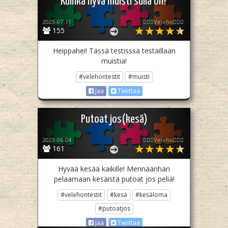
Kuinka hyvä muisti sulla on?
2023-07-11
🧙🏻‍♀️Veleho🧙🏻‍♀️
155
Heippahei! Tässä testisssä testaillaan
muistia!
#velehontestit
#muisti
Jaa
Twiittaa
Putoat jos(kesä)
2023-06-04
🧙🏻‍♀️Veleho🧙🏻‍♀️
161
Hyvää kesää kaikille! Mennäänhän
pelaamaan kesäistä putoat jos peliä!
#velehontestit
#kesä
#kesäloma
#putoatjos
Jaa
Twiittaa