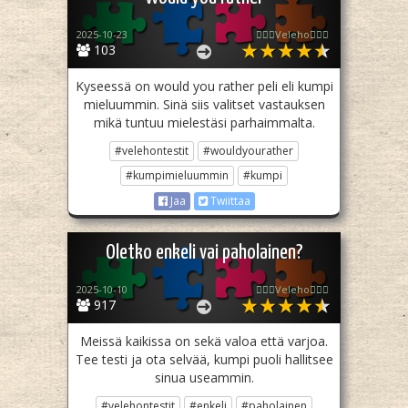
2025-10-23
🧙🏻‍♀️Veleho🧙🏻‍♀️
103
Kyseessä on would you rather peli eli kumpi
mieluummin. Sinä siis valitset vastauksen
mikä tuntuu mielestäsi parhaimmalta.
#velehontestit
#wouldyourather
#kumpimieluummin
#kumpi
Jaa
Twiittaa
Oletko enkeli vai paholainen?
2025-10-10
🧙🏻‍♀️Veleho🧙🏻‍♀️
917
Meissä kaikissa on sekä valoa että varjoa.
Tee testi ja ota selvää, kumpi puoli hallitsee
sinua useammin.
#velehontestit
#enkeli
#paholainen