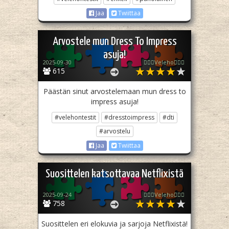
Jaa
Twiittaa
Arvostele mun Dress To Impress
asuja!
2025-09-30
🧙🏻‍♀️Veleho🧙🏻‍♀️
615
Päästän sinut arvostelemaan mun dress to
impress asuja!
#velehontestit
#dresstoimpress
#dti
#arvostelu
Jaa
Twiittaa
Suosittelen katsottavaa Netflixistä
2025-09-24
🧙🏻‍♀️Veleho🧙🏻‍♀️
758
Suosittelen eri elokuvia ja sarjoja Netflixistä!