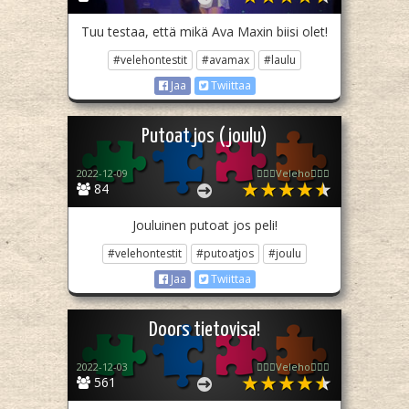
Tuu testaa, että mikä Ava Maxin biisi olet!
#velehontestit
#avamax
#laulu
Jaa
Twiittaa
Putoat jos (joulu)
2022-12-09
🧙🏻‍♀️Veleho🧙🏻‍♀️
84
Jouluinen putoat jos peli!
#velehontestit
#putoatjos
#joulu
Jaa
Twiittaa
Doors tietovisa!
2022-12-03
🧙🏻‍♀️Veleho🧙🏻‍♀️
561