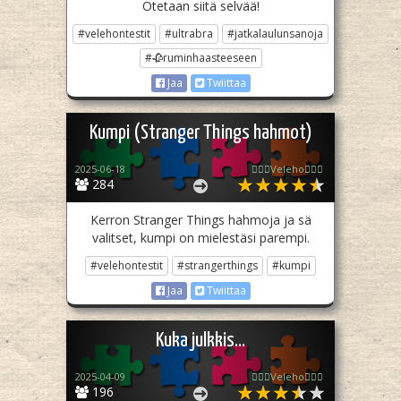
Otetaan siitä selvää!
#velehontestit
#ultrabra
#jatkalaulunsanoja
#🥀ruminhaasteeseen
Jaa
Twiittaa
Kumpi (Stranger Things hahmot)
2025-06-18
🧙🏻‍♀️Veleho🧙🏻‍♀️
284
Kerron Stranger Things hahmoja ja sä
valitset, kumpi on mielestäsi parempi.
#velehontestit
#strangerthings
#kumpi
Jaa
Twiittaa
Kuka julkkis...
2025-04-09
🧙🏻‍♀️Veleho🧙🏻‍♀️
196