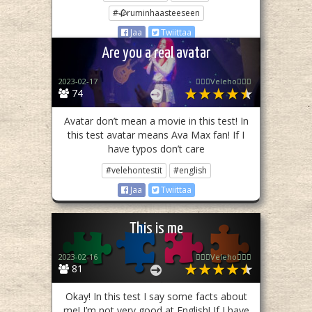
#🥀ruminhaasteeseen
Jaa
Twiittaa
Are you a real avatar
2023-02-17
🧙🏻‍♀️Veleho🧙🏻‍♀️
74
Avatar don’t mean a movie in this test! In
this test avatar means Ava Max fan! If I
have typos don’t care
#velehontestit
#english
Jaa
Twiittaa
This is me
2023-02-16
🧙🏻‍♀️Veleho🧙🏻‍♀️
81
Okay! In this test I say some facts about
me! I’m not very good at English! If I have