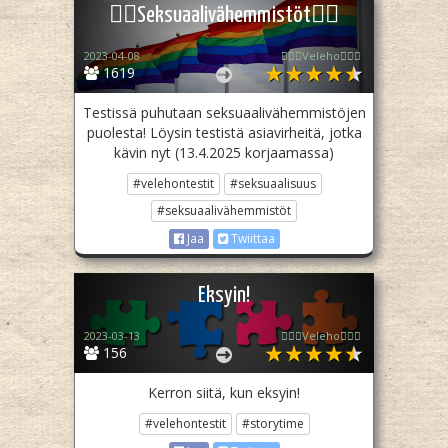
🏳️‍🌈Seksuaalivähemmistöt🏳️‍🌈
2023-04-08
🧙🏻‍♀️Veleho🧙🏻‍♀️
1619
Testissä puhutaan seksuaalivähemmistöjen
puolesta! Löysin testistä asiavirheitä, jotka
kävin nyt (13.4.2025 korjaamassa)
#velehontestit
#seksuaalisuus
#seksuaalivähemmistöt
Jaa
Twiittaa
Eksyin!
2023-03-13
🧙🏻‍♀️Veleho🧙🏻‍♀️
156
Kerron siitä, kun eksyin!
#velehontestit
#storytime