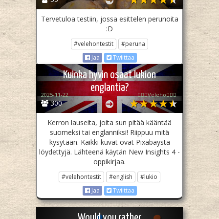
Tervetuloa testiin, jossa esittelen perunoita
:D
#velehontestit
#peruna
Jaa
Twiittaa
Kuinka hyvin osaat lukion
englantia?
2025-11-22
🧙🏻‍♀️Veleho🧙🏻‍♀️
300
Kerron lauseita, joita sun pitää kääntää
suomeksi tai englanniksi! Riippuu mitä
kysytään. Kaikki kuvat ovat Pixabaysta
löydettyjä. Lähteenä käytän New Insights 4 -
oppikirjaa.
#velehontestit
#english
#lukio
Jaa
Twiittaa
Would you rather