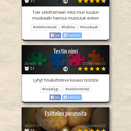
37
Tule selvittämään mitä mun koulun
musikaalin hamoa muistutat eniten
#velehontestit
#hahmo
#musikaali
Jaa
Twiittaa
Testin nimi
2026-01-18
🧙🏻‍♀️Veleho🧙🏻‍♀️
51
Lyhyt houkutteleva kuvaus testistä
#lisäätägi...
#velehontestit
Jaa
Twiittaa
Esittelen perunoita
2026-01-07
🧙🏻‍♀️Veleho🧙🏻‍♀️
55