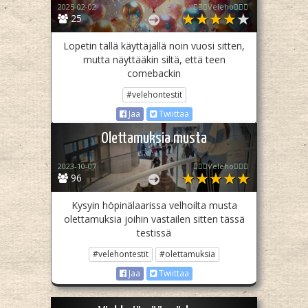
2025-02-02
🧙🏻‍♀️Veleho🧙🏻‍♀️
25
Lopetin tällä käyttäjällä noin vuosi sitten,
mutta näyttääkin siltä, että teen
comebackin
#velehontestit
Jaa
Twiittaa
Olettamuksia musta
2023-10-07
🧙🏻‍♀️Veleho🧙🏻‍♀️
96
Kysyin höpinälaarissa velhoilta musta
olettamuksia joihin vastailen sitten tässä
testissä
#velehontestit
#olettamuksia
Jaa
Twiittaa