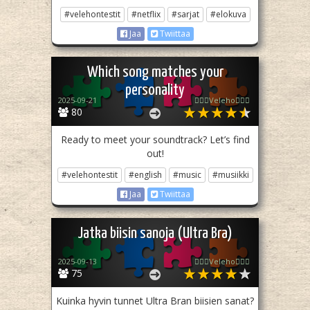
#velehontestit
#netflix
#sarjat
#elokuva
Jaa
Twiittaa
Which song matches your
personality
2025-09-21
🧙🏻‍♀️Veleho🧙🏻‍♀️
80
Ready to meet your soundtrack? Let’s find
out!
#velehontestit
#english
#music
#musiikki
Jaa
Twiittaa
Jatka biisin sanoja (Ultra Bra)
2025-09-13
🧙🏻‍♀️Veleho🧙🏻‍♀️
75
Kuinka hyvin tunnet Ultra Bran biisien sanat?