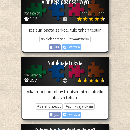
Vinkkejä päänsärkyyn
2023-09-20
🧙🏻‍♀️Veleho🧙🏻‍♀️
142
Jos sun päätä särkee, tule tähän testiin
#velehontestit
#päänsärky
Jaa
Twiittaa
Suihkuajatuksia
2023-09-16
🧙🏻‍♀️Veleho🧙🏻‍♀️
397
Aika moni on tehny tällaisen niin ajattelin
itsekin tehdä
#velehontestit
#suihkuajatuksia
Jaa
Twiittaa