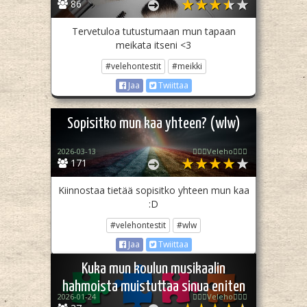
86
Tervetuloa tutustumaan mun tapaan
meikata itseni <3
#velehontestit
#meikki
Jaa
Twiittaa
Sopisitko mun kaa yhteen? (wlw)
2026-03-13
🧙🏻‍♀️Veleho🧙🏻‍♀️
171
Kiinnostaa tietää sopisitko yhteen mun kaa
:D
#velehontestit
#wlw
Jaa
Twiittaa
Kuka mun koulun musikaalin
hahmoista muistuttaa sinua eniten
2026-01-24
🧙🏻‍♀️Veleho🧙🏻‍♀️