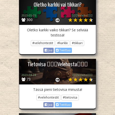
Oletko karkki vai tikkari?
2023-05-05
🧙🏻‍♀️Veleho🧙🏻‍♀️
300
Oletko karkki vaiko tikkari? Se selviää
testissä!
#velehontestit
#karkki
#tikkari
Jaa
Twiittaa
Tietovisa 🧙🏻‍♀️Velehosta🧙🏻‍♀️
2023-04-24
🧙🏻‍♀️Veleho🧙🏻‍♀️
73
Tässä pieni tietovisa minusta!
#velehontestit
#tietovisa
Jaa
Twiittaa