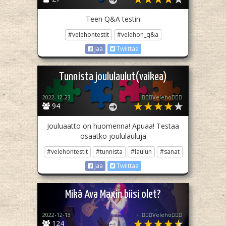
Teen Q&A testin
#velehontestit
#velehon_q&a
Jaa
Twiittaa
Tunnista joululaulut(vaikea)
2022-12-23
🧙🏻‍♀️Veleho🧙🏻‍♀️
94
Jouluaatto on huomenna! Apuaa! Testaa
osaatko joululauluja
#velehontestit
#tunnista
#laulun
#sanat
Jaa
Twiittaa
Mikä Ava Maxin biisi olet?
2022-12-13
🧙🏻‍♀️Veleho🧙🏻‍♀️
124