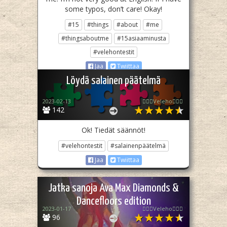
some typos, don’t care! Okay!
#15
#things
#about
#me
#thingsaboutme
#15asiaaminusta
#velehontestit
Jaa
Twiittaa
Löydä salainen päätelmä
2023-02-13
🧙🏻‍♀️Veleho🧙🏻‍♀️
142
Ok! Tiedät säännöt!
#velehontestit
#salainenpäätelmä
Jaa
Twiittaa
Jatka sanoja Ava Max Diamonds &
Dancefloors edition
2023-01-17
🧙🏻‍♀️Veleho🧙🏻‍♀️
96