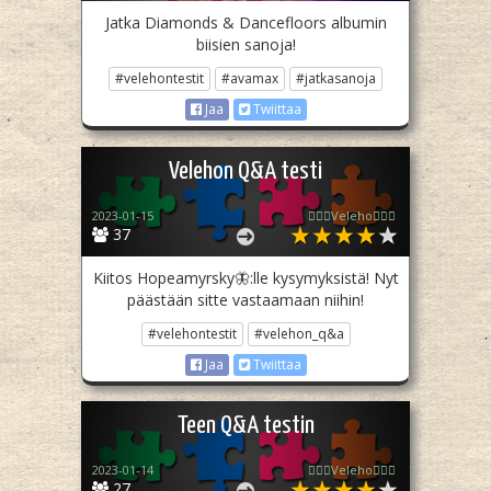
Jatka Diamonds & Dancefloors albumin
biisien sanoja!
#velehontestit
#avamax
#jatkasanoja
Jaa
Twiittaa
Velehon Q&A testi
2023-01-15
🧙🏻‍♀️Veleho🧙🏻‍♀️
37
Kiitos Hopeamyrsky🦋:lle kysymyksistä! Nyt
päästään sitte vastaamaan niihin!
#velehontestit
#velehon_q&a
Jaa
Twiittaa
Teen Q&A testin
2023-01-14
🧙🏻‍♀️Veleho🧙🏻‍♀️
27