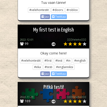
Tuu vaan tänne!
#velehontestit
#doors
#roblox
Jaa
Twiittaa
My first test in English
2022-12-01
🧙🏻‍♀️Veleho🧙🏻‍♀️
99
Okay come here!
#velehontestit
#first
#test
#in
#english
#eka
#testi
#englanniksi
Jaa
Twiittaa
Pitkä testi!
2022-11-29
🧙🏻‍♀️Veleho🧙🏻‍♀️
169