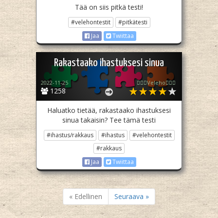
Tää on siis pitkä testi!
#velehontestit
#pitkätesti
Jaa
Twiittaa
Rakastaako ihastuksesi sinua
2022-11-25
🧙🏻‍♀️Veleho🧙🏻‍♀️
1258
Haluatko tietää, rakastaako ihastuksesi
sinua takaisin? Tee tämä testi
#ihastus/rakkaus
#ihastus
#velehontestit
#rakkaus
Jaa
Twiittaa
« Edellinen
Seuraava »