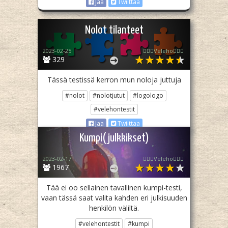
Jaa
Twiittaa
Nolot tilanteet
2023-02-25
🧙🏻‍♀️Veleho🧙🏻‍♀️
329
Tässä testissä kerron mun noloja juttuja
#nolot
#nolotjutut
#logologo
#velehontestit
Jaa
Twiittaa
Kumpi(julkkikset)
2023-02-17
🧙🏻‍♀️Veleho🧙🏻‍♀️
1967
Tää ei oo sellainen tavallinen kumpi-testi,
vaan tässä saat valita kahden eri julkisuuden
henkilön väliltä.
#velehontestit
#kumpi