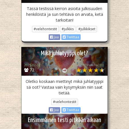
Tässä testissä kerron asioita julkisuuden
henkilöistä ja sun tehtävä on arvata, ketä
tarkoitan!
#velehontestit
#julkkis
#julkkikset
Jaa
Twiittaa
Mikä juhlatyyppi olet?
2025-02-02
🧙🏻‍♀️Veleho🧙🏻‍♀️
72
Oletko koskaan miettinyt mikä juhlatyyppi
sä oot? Vastaa vain kysymyksiin niin saat
tietää.
#velehontestit
Jaa
Twiittaa
Ensimmäinen testi pitkään aikaan