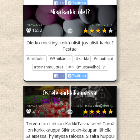
Jaa
Twiittaa
Mikä karkki olet?
2025-02-07
✮《𝔐𝔞𝔯𝔰𝔲》✮
1652
Oletko miettinyt mikä olisit jos olisit karkki?
Testaa!
#mikäolet
#@mikäolet
#karkki
#muuttujat
#toinenmuuttuja
#☆《mustavelho》☆
Jaa
Twiittaa
Ostele karkkikaupassa!
2025-01-20
🌻𝄞 . # L★ksu 🎧🍓☘️🫧
217
Tervetuloa Loksun KarkkiTaivaaseen! Tämä
on karkkikauppa Sikinsokin-kaupan lähellä.
Salaisessa, hylätyssä talossa. Sisältä huippu!