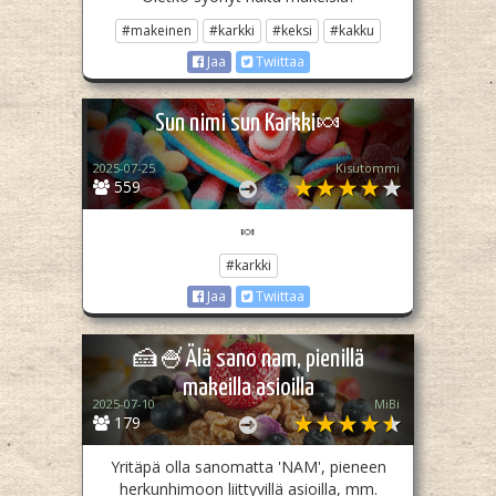
#makeinen
#karkki
#keksi
#kakku
Jaa
Twiittaa
Sun nimi sun Karkki🍬
2025-07-25
Kisutommi
559
🍬
#karkki
Jaa
Twiittaa
🍰🍧Älä sano nam, pienillä
makeilla asioilla
2025-07-10
MiBi
179
Yritäpä olla sanomatta 'NAM', pieneen
herkunhimoon liittyvillä asioilla, mm.