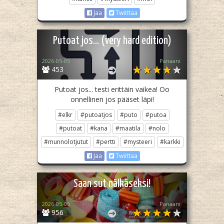
Jaa
Twiittaa
Putoat jos... (very hard edition)
2026-05-05
Panaani
453
Putoat jos... testi erittäin vaikea! Oo
onnellinen jos pääset läpi!
#elkr
#putoatjos
#puto
#putoa
#putoat
#kana
#maatila
#nolo
#munnolotjutut
#pertti
#mysteeri
#karkki
Jaa
Twiittaa
Saan sut nälkäseksi!
2026-05-05
Panaani
956