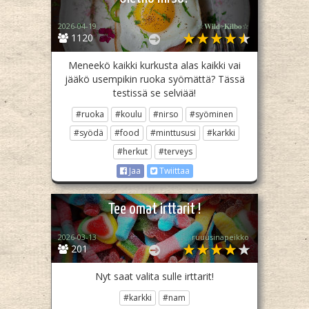
2026-04-19
☆𝐖𝐢𝐥𝐝~𝐊𝐢𝐥𝐛𝐨☆
1120
Meneekö kaikki kurkusta alas kaikki vai
jääkö usempikin ruoka syömättä? Tässä
testissä se selviää!
#ruoka
#koulu
#nirso
#syöminen
#syödä
#food
#minttususi
#karkki
#herkut
#terveys
Jaa
Twiittaa
Tee omat irttarit !
2026-03-13
ruuusinapeikko
201
Nyt saat valita sulle irttarit!
#karkki
#nam