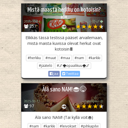
Mistä maasta herkku on kotoisin?
🍬
2025-10-24
ᴏᴘᴀᴀʟɪӄᴜᴜᯓ₊ ⊹꧂🌌🌪
257
Elikkäs tässä testissä pääset arvailemaan,
mistä maista kuvissa olevat herkut ovat
kotoisin🍫
#herkku
#maat
#maa
#nam
#karkki
#jäätelö
#🌌🌪opaalikuu🌪🌌
Jaa
Twiittaa
Älä sano NAM!🧁😋
2025-10-12
Pihkapilvi :D
97
Älä sano NAM! (Tai kyllä voit🧁)
#nam
#karkki
#leivokset
#pihkapilvi