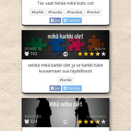
Täs saat tietää mikä bubs oot
#karkki
#hauska
#hauskat
#herkut
Jaa
Twiittaa
mikä karkki olet
2026-02-10
Sipsulie
102
selvitä mikä karkki olet ja se karkki tulee
kuvaamaan sua täydellisesti
#karkki
Jaa
Twiittaa
Mikä velho olet
2026-02-03
ruohovelho
324