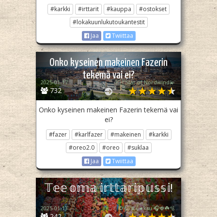
#karkki
#irttarit
#kauppa
#ostokset
#lokakuunlukutoukantestit
Jaa
Twiittaa
Onko kyseinen makeinen Fazerin
tekemä vai ei?
2025-01-17
🇫🇮Star of Nordwind💫
732
Onko kyseinen makeinen Fazerin tekemä vai
ei?
#fazer
#karlfazer
#makeinen
#karkki
#oreo2.0
#oreo
#suklaa
Jaa
Twiittaa
𝕋𝕖𝕖 𝕠𝕞𝕒 𝕚𝕣𝕥𝕥𝕒𝕣𝕚𝕡𝕦𝕤𝕤𝕚!
2025-01-13
🌻𝄞 . # L★ksu 🎧🍓☘️🫧
242