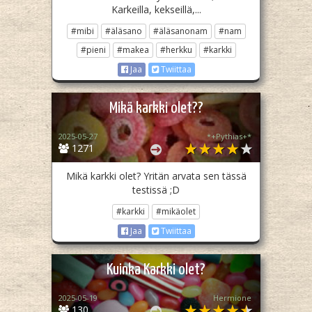
Karkeilla, kekseillä,...
#mibi
#äläsano
#äläsanonam
#nam
#pieni
#makea
#herkku
#karkki
Jaa
Twiittaa
Mikä karkki olet??
2025-05-27
*+Pythias+*
1271
Mikä karkki olet? Yritän arvata sen tässä
testissä ;D
#karkki
#mikäolet
Jaa
Twiittaa
Kuinka Karkki olet?
2025-05-19
Hermione
130