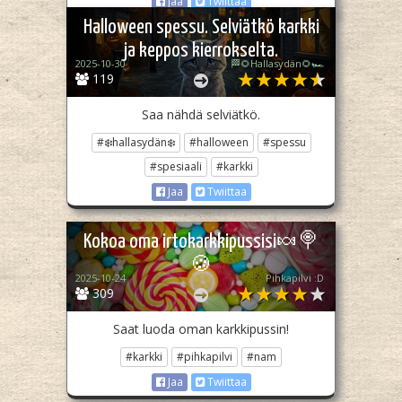
Jaa
Twiittaa
Halloween spessu. Selviätkö karkki
ja keppos kierrokselta.
2025-10-30
🏁🌻Hallasydän🌻🏎️
119
Saa nähdä selviätkö.
#❄️hallasydän❄️
#halloween
#spessu
#spesiaali
#karkki
Jaa
Twiittaa
Kokoa oma irtokarkkipussisi🍬🍭
🍪
2025-10-24
Pihkapilvi :D
309
Saat luoda oman karkkipussin!
#karkki
#pihkapilvi
#nam
Jaa
Twiittaa