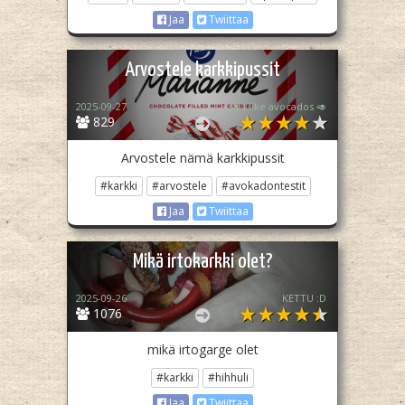
Jaa
Twiittaa
Arvostele karkkipussit
2025-09-27
🥑 I like avocados 🥑
829
Arvostele nämä karkkipussit
#karkki
#arvostele
#avokadontestit
Jaa
Twiittaa
Mikä irtokarkki olet?
2025-09-26
KETTU :D
1076
mikä irtogarge olet
#karkki
#hihhuli
Jaa
Twiittaa