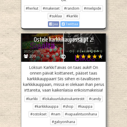
#herkut
#makeiset
#random
#mielipide
#suklaa
#karkki
Jaa
Twiittaa
Ostele karkkikaupassa pt 2!
2025-02-10
🌻𝄞 . # L★ksu 🎧🍓☘️🫧
209
Loksun KarkkiTaivas on taas auki!! On
onnen päivät koittaneet, pääset taas
karkkikauppaan! Siis siihen ei-tavalliseen
karkkikauppaan, missä ei olekaan ihan perus
irttareita, vaan kaikenlaisia erikoismakeisia!
#karkki
#lokakuunlukutoukantestit
#candy
#karkkikauppa
#shop
#kauppa
#ostokset
#nam
#vapaalintuonihana
#gabyonihana