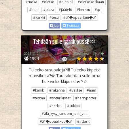
#ruoka
#oletko
#oletko?
#oletkokoskaan
#nam
#pizza
#jäätelö
#herkku
#:p
#karkki
#testi
#🌌🌪opaalikuu🌪🌌
Jaa
Twiittaa
Tehdään sulle karkkipussi!🍬
2025-11-04
ᴏᴘᴀᴀʟɪӄᴜᴜᯓ₊ ⊹꧂🌌🌪
1904
Tuleeko susupaloja?🍫Tuleeko kirpeitä
mansikoita?🍓 Tuu rakentaa sulle oma
huikea karkkipussi!🔥°•☆
#karkki
#rakenna
#valitse
#nam
#testaa
#soturikissat
#harrypotter
#herkku
#suklaa
#älä_kysy_random_testi_vaa
#🌌🌪opaalikuu🌪🌌
#irttarit