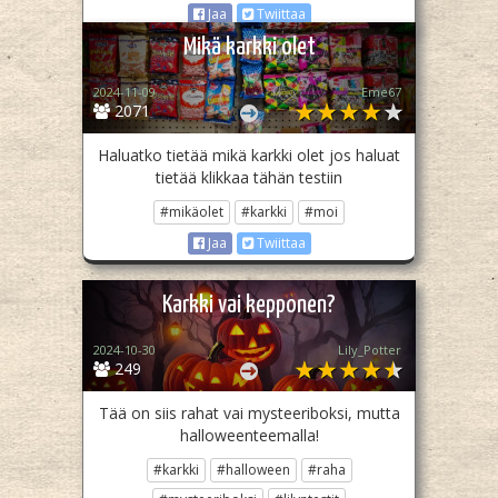
Jaa
Twiittaa
Mikä karkki olet
2024-11-09
Eme67
2071
Haluatko tietää mikä karkki olet jos haluat
tietää klikkaa tähän testiin
#mikäolet
#karkki
#moi
Jaa
Twiittaa
Karkki vai kepponen?
2024-10-30
Lily_Potter
249
Tää on siis rahat vai mysteeriboksi, mutta
halloweenteemalla!
#karkki
#halloween
#raha