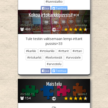
#tunnistatko
Jaa
Twiittaa
Kokoa irtokarkkipussisi! 🍬
2025-03-05
ukkoslilja
486
Tule testiin valitsemaan lempi-irttarit
pussiisi<33
#karkki
#irtokarkki
#irttarit
#irttari
#irtokarkit
#kielontestit
#arvostele
#arvostelu
Jaa
Twiittaa
Maistelu
2025-02-11
SandeZ
154
Ok