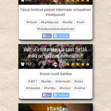
Tässä testissä pääset tekemään virtuaalisen
irttaripussin!
#irttarit
#karkkipussi
#karkki
#nam
#lokakuunlukutoukantestit
Jaa
Twiittaa
Valitse irtokarkkeja ja saat tietää,
mikä on sisäinen elementtisi!!
2024-12-19
peaceandlovee<3
963
Rousk rousk karkkia
#4911
#karkki
#elementti
#mikä
#mikäolet
#herkku
#herkut
#valitse
Jaa
Twiittaa
irttareita