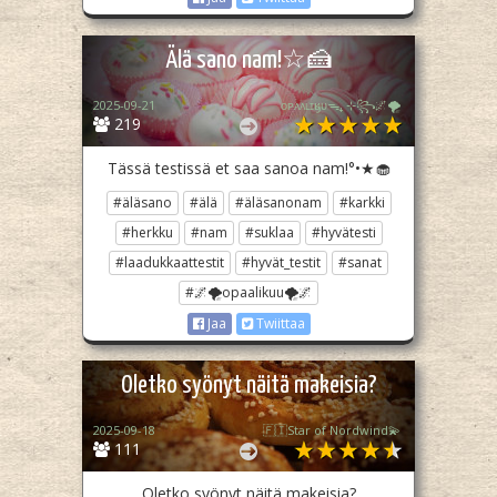
Älä sano nam!☆🍰
2025-09-21
ᴏᴘᴀᴀʟɪӄᴜᴜᯓ₊ ⊹꧂🌌🌪
219
Tässä testissä et saa sanoa nam!°•★🧁
#äläsano
#älä
#äläsanonam
#karkki
#herkku
#nam
#suklaa
#hyvätesti
#laadukkaattestit
#hyvät_testit
#sanat
#🌌🌪opaalikuu🌪🌌
Jaa
Twiittaa
Oletko syönyt näitä makeisia?
2025-09-18
🇫🇮Star of Nordwind💫
111
Oletko syönyt näitä makeisia?