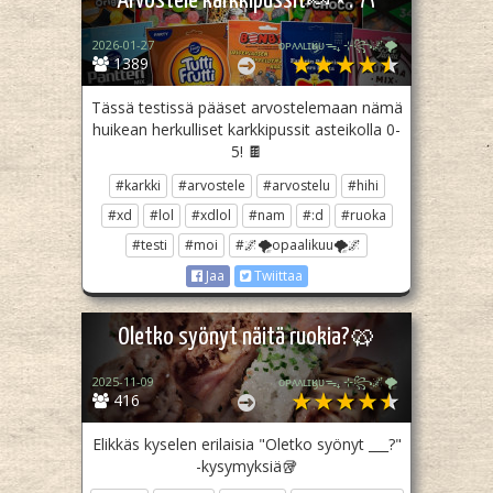
Arvostele karkkipussit🍬⋆. 𐙚
2026-01-27
ᴏᴘᴀᴀʟɪӄᴜᴜᯓ₊ ⊹꧂🌌🌪
1389
Tässä testissä pääset arvostelemaan nämä
huikean herkulliset karkkipussit asteikolla 0-
5! 🍫
#karkki
#arvostele
#arvostelu
#hihi
#xd
#lol
#xdlol
#nam
#:d
#ruoka
#testi
#moi
#🌌🌪opaalikuu🌪🌌
Jaa
Twiittaa
Oletko syönyt näitä ruokia?🥨
2025-11-09
ᴏᴘᴀᴀʟɪӄᴜᴜᯓ₊ ⊹꧂🌌🌪
416
Elikkäs kyselen erilaisia "Oletko syönyt ___?"
-kysymyksiä🥡