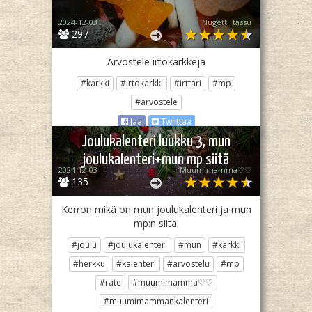
2024-12-03
Nugetti_tassu
297
Arvostele irtokarkkeja
#karkki
#irtokarkki
#irttari
#mp
#arvostele
Jaa
Twiittaa
Joulukalenteri luukku 3, mun
joulukalenteri+mun mp siitä
2024-12-03
Muumimamma♡♡
135
Kerron mikä on mun joulukalenteri ja mun
mp:n siitä.
#joulu
#joulukalenteri
#mun
#karkki
#herkku
#kalenteri
#arvostelu
#mp
#rate
#muumimamma♡♡
#muumimammankalenteri