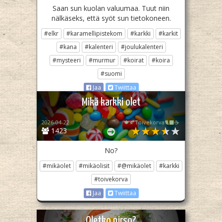
Saan sun kuolan valuumaa. Tuut niin
nälkäseks, että syöt sun tietokoneen.
#elkr
#karamellipistekom
#karkki
#karkit
#kana
#kalenteri
#joulukalenteri
#mysteeri
#murmur
#koirat
#koira
#suomi
Jaa
Twiittaa
Mikä karkki olet
2026-04-22
🍁🍂Toivekorva🐈‍⬛☕
1423
No?
#mikäolet
#mikäolisit
#@mikäolet
#karkki
#toivekorva
Jaa
Twiittaa
Oletko nirso?