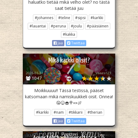
haluatko tietää mikä velho olet? no tästä
saat tietää juu
#johannes
#teline
#sipsi
#karkki
#lauantai
#peruna
#joulu
#pääsiäinen
#kakka
Jaa
Twiittaa
Mikä karkki olisit?
2026-01-31
Vaaasi123
1047
Moikkuuuu!! Tässä testissä, pääset
katsomaan mikä namiskuukkeli oisit. Onnea!
🤤😋🧁🍭🍬🍖
#karkki
#nam
#tikkarii
#therian
Jaa
Twiittaa