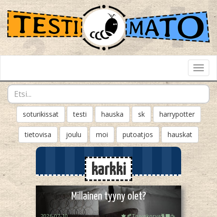
Toggl
Navig
soturikissat
testi
hauska
sk
harrypotter
tietovisa
joulu
moi
putoatjos
hauskat
karkki
Millainen tyyny olet?
2026-07-10
🍁🍂Toivekorva🐈‍⬛☕