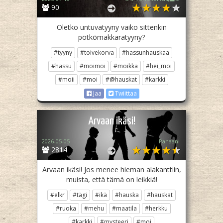
90
Oletko untuvatyyny vaiko sittenkin
pötkömakkaratyyny?
#tyyny
#toivekorva
#hassunhauskaa
#hassu
#moimoi
#moikka
#hei_moi
#moii
#moi
#@hauskat
#karkki
Jaa
Twiittaa
Arvaan ikäsi!
2026-05-05
Panaani
2814
Arvaan ikäsi! Jos menee hieman alakanttiin,
muista, että tämä on leikkiä!
#elkr
#tägi
#ikä
#hauska
#hauskat
#ruoka
#mehu
#maatila
#herkku
#karkki
#mysteeri
#moi