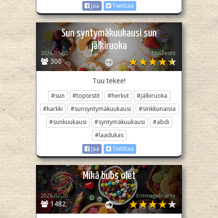
Jaa
Twiittaa
Sun syntymäkuukausi sun
jälkiruoka
2026-03-02
TopTestit
306
Tuu tekee!
#sun
#toptestit
#herkut
#jälkiruoka
#karkki
#sunsyntymäkuukausi
#sinkkunaisia
#sunkuukausi
#syntymäkuukausi
#abdi
#laadukas
Jaa
Twiittaa
Mikä bubs olet
2026-02-20
Emmagabrielle
1482