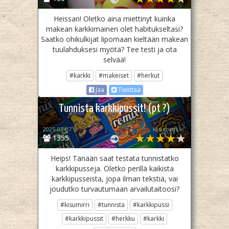
Heissan! Oletko aina miettinyt kuinka
makean karkkimainen olet habitukseltasi?
Saatko ohikulkijat lipomaan kieltään makean
tuulahduksesi myötä? Tee testi ja ota
selvää!
#karkki
#makeiset
#herkut
Jaa
Twiittaa
Tunnista karkkipussit! (pt ?)
2025-03-07
Kisumirri ☆
1355
Heips! Tänään saat testata tunnistatko
karkkipusseja. Oletko perillä kaikista
karkkipusseista, jopa ilman tekstiä, vai
joudutko turvautumaan arvailutaitoosi?
#kisumirri
#tunnista
#karkkipussi
#karkkipussit
#herkku
#karkki