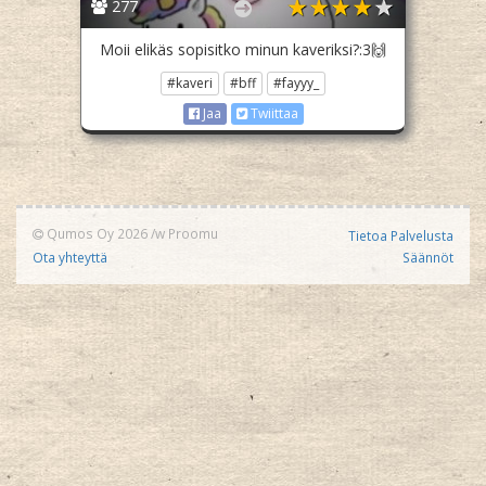
277
Moii elikäs sopisitko minun kaveriksi?:3🙌
#kaveri
#bff
#fayyy_
Jaa
Twiittaa
Qumos Oy 2026
/w
Proomu
Tietoa Palvelusta
Ota yhteyttä
Säännöt