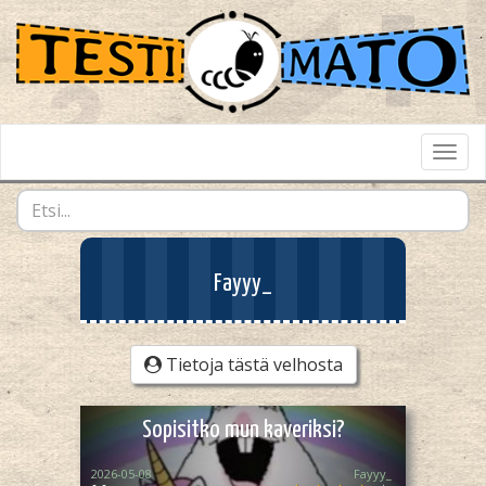
Toggl
Navig
Fayyy_
Tietoja tästä velhosta
Sopisitko mun kaveriksi?
2026-05-08
Fayyy_