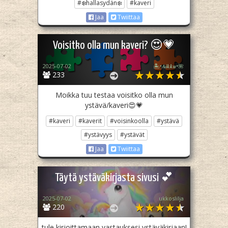
#❄️hallasydän❄️
#kaveri
Jaa
Twiittaa
Voisitko olla mun kaveri? 😍💗
2025-07-02
🏝️•𝑨𝒊𝒌𝒌𝒖•🌺
233
Moikka tuu testaa voisitko olla mun
ystävä/kaveri😍💗
#kaveri
#kaverit
#voisinkoolla
#ystävä
#ystävyys
#ystävät
Jaa
Twiittaa
Täytä ystäväkirjasta sivusi 💕
2025-07-02
ukkoslilja
220
tule kirjoittamaan vastauksesi ystäväkirjaan!