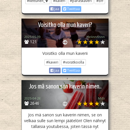
#kettunen_🍄
#kaveri
#paraskaveri
#bff
Jaa
Twiittaa
Voisitko olla mun kaveri?
2025-05-09
Helinnnnnn
121
Voisitko olla mun kaverii
#kaveri
#voisitkoolla
Jaa
Twiittaa
Jos mä sanon sun kaverin nimen..
2025-04-28
MiBi
2646
Jos mä sanon sun kaverin nimen, se on
velkaa sulle sun lempi jäätelön! Olen nähnyt
tällaisia youtubessa, joten tässä nyt