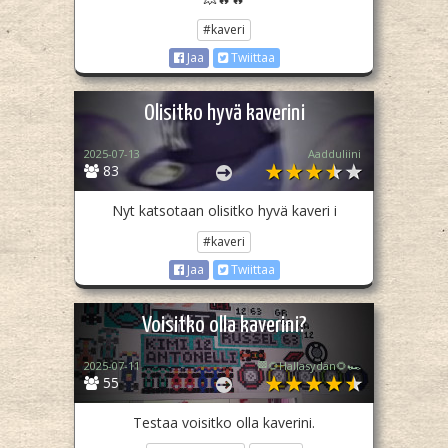
#kaveri
Jaa
Twiittaa
Olisitko hyvä kaverini
2025-07-13
Aadduliini
83
Nyt katsotaan olisitko hyvä kaveri i
#kaveri
Jaa
Twiittaa
Voisitko olla kaverini?
2025-07-11
🏁🌻Hallasydän🌻🏎️
55
Testaa voisitko olla kaverini.