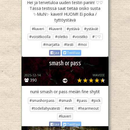
Hei ja tervetuloa uuden testin pariin! ♡♡
Tässä testissä saat tietää oisko susta
✨MuN✨ kaveri! HUOM‼️ Ei poika /
tyttöystävä
#kaveri
#kaverit
#ystävä
#ystävät
#voisitkoolla
#oletko
#voisitko
#♡♡
#marjatta
#testi
#moi
Jaa
Twiittaa
smash or pass
2025-12-14
WAVEEE
390
nunii smash or pass meiän fine shytit
#smashorpass
#smash
#pass
#pick
#todellahyvätesti
#emt
#hearmeout
#kaveri
Jaa
Twiittaa