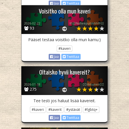
Jaa
Twiittaa
Voisitko olla mun kaveri
2026-02-22
🫶🏻Nalleepuhhhh🫶🏻
93
Pääset testaa voisitko olla mun kamu:)
#kaveri
Jaa
Twiittaa
Oltaisko hyvii kavereit?
2026-01-18
🏳️‍🌈ilkkunen🏳️‍🌈
275
Tee testi jos haluut lisää kavereit.
#kaveri
#kaverit
#ystävät
#lgbtq+
Jaa
Twiittaa