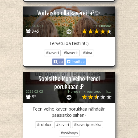
Voitaisko olla kavereita?✨
2026-03-27
ESC Finland
945
Tervetuloa testiin! :)
#kaveri
#kaverit
#kiva
Jaa
Twiittaa
Sopisitko Mun Velho frendi
porukkaan :P
2026-03-03
Homo mikroaaltouuni ikeasta
85
Teen velho kaveri porukkaa nähdään
pääsisitkö siihen?
#roblox
#kaveri
#kaveriporukka
#ystävyys