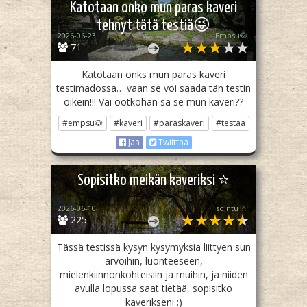
Katotaan onko mun paras kaveri
tehnyt tätä testiä😜
2026-06-23
Empsu🐶
71
Katotaan onks mun paras kaveri
testimadossa… vaan se voi saada tän testin
oikein!!! Vai ootkohan sä se mun kaveri??
#empsu🐶
#kaveri
#paraskaveri
#testaa
Jaa
Twiittaa
Sopisitko meikän kaveriksi ⭐
2026-06-10
sointu ☆
225
Tässä testissä kysyn kysymyksiä liittyen sun
arvoihin, luonteeseen,
mielenkiinnonkohteisiin ja muihin, ja niiden
avulla lopussa saat tietää, sopisitko
kaverikseni :)