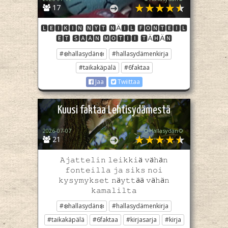
17
🅻🅴🅸🅺🅸🅽 🅽🆈🆃 🅽Ä🅸🅻 🅵🅾🅽🆃🅴🅸🅻
🅴🆃 🆂🅰🅰🅽 🅼🅾🆃🅸🅸 🆃Ä🅷Ä🅽
#❄️hallasydän❄️
#hallasydämenkirja
#taikakäpälä
#6faktaa
Jaa
Twiittaa
Kuusi faktaa Lehtisydämestä
2026-07-07
🌻Hallasydän🌻
21
𝙰𝚓𝚊𝚝𝚝𝚎𝚕𝚒𝚗 𝚕𝚎𝚒𝚔𝚔𝚒ä 𝚟ä𝚑ä𝚗
𝚏𝚘𝚗𝚝𝚎𝚒𝚕𝚕𝚊 𝚓𝚊 𝚜𝚒𝚔𝚜 𝚗𝚘𝚒
𝚔𝚢𝚜𝚢𝚖𝚢𝚔𝚜𝚎𝚝 𝚗ä𝚢𝚝𝚝ää 𝚟ä𝚑ä𝚗
𝚔𝚊𝚖𝚊𝚕𝚒𝚕𝚝𝚊
#❄️hallasydän❄️
#hallasydämenkirja
#taikakäpälä
#6faktaa
#kirjasarja
#kirja