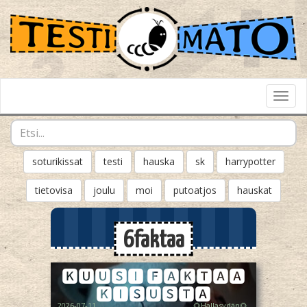
Toggl
Navig
soturikissat
testi
hauska
sk
harrypotter
tietovisa
joulu
moi
putoatjos
hauskat
6faktaa
🅺🆄🆄🆂🅸 🅵🅰🅺🆃🅰🅰
🅺🅸🆂🆄🆂🆃🅰
2026-07-11
🌻Hallasydän🌻