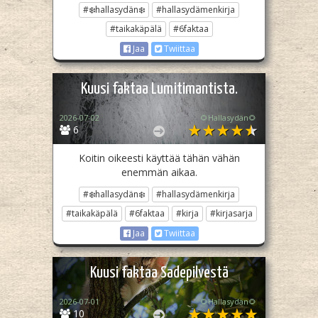
#❄️hallasydän❄️
#hallasydämenkirja
#taikakäpälä
#6faktaa
Jaa
Twiittaa
Kuusi faktaa Lumitimantista.
2026-07-02
🌻Hallasydän🌻
6
Koitin oikeesti käyttää tähän vähän
enemmän aikaa.
#❄️hallasydän❄️
#hallasydämenkirja
#taikakäpälä
#6faktaa
#kirja
#kirjasarja
Jaa
Twiittaa
Kuusi faktaa Sadepilvestä
2026-07-01
🌻Hallasydän🌻
10