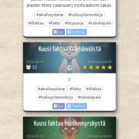
(käskin itteni saamaan) motivaationi takas.
#❄️hallasydän❄️
#hallasydämenkirja
#6faktaa
#fakta
#kirjasarja
#taikakäpälä
Jaa
Twiittaa
Kuusi faktaa Kidehännästä
2026-04-14
🌻Hallasydän🌻
32
💧
#❄️hallasydän❄️
#fakta
#6faktaa
#hallasydämenkirja
#taikakäpälä
Jaa
Twiittaa
Kuusi faktaa Huiskemyrskystä
2026-04-12
🌻Hallasydän🌻