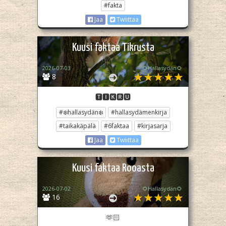
#fakta
Jaa
Twiittaa
Kuusi faktaa Tikrusta
2026-07-03
🌻Hallasydän🌻
8
🆃🅸🅺🆁🆄
#❄️hallasydän❄️
#hallasydämenkirja
#taikakäpälä
#6faktaa
#kirjasarja
Jaa
Twiittaa
Kuusi faktaa Rooasta
2026-07-02
🌻Hallasydän🌻
16
🫶🏻