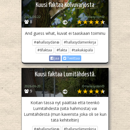
Kuusi faktaa Koivuvarjosta
2026-06-22
🌻Hallasydän🌻
8
And guess what, kuvat ei taaskaan toiminu
#❄️hallasydän❄️
#hallasydämenkirja
#6faktaa
#fakta
#taikakäpälä
Jaa
Twiittaa
Kuusi faktaa Lumitähdestä.
2026-06-20
🌻Hallasydän🌻
9
Koitan tässä nyt päättää että teenkö
Lumitähdestä (siitä hahmosta) vai
Lumitähdestä (mun kaverista joka oli se kun
tätä kehiteltiin)
#❄️hallasydän❄️
#hallasydämenkirja