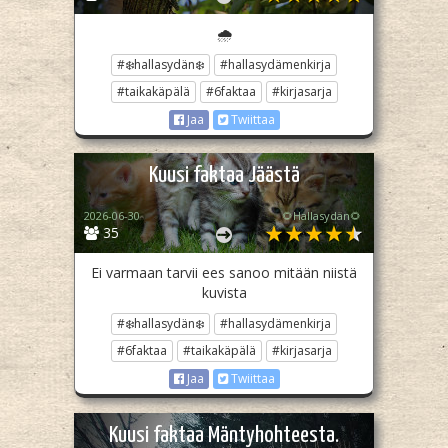
🌧️
#❄️hallasydän❄️
#hallasydämenkirja
#taikakäpälä
#6faktaa
#kirjasarja
Jaa
Twiittaa
Kuusi faktaa Jäästä
2026-06-30
🌻Hallasydän🌻
35
Ei varmaan tarvii ees sanoo mitään niistä
kuvista
#❄️hallasydän❄️
#hallasydämenkirja
#6faktaa
#taikakäpälä
#kirjasarja
Jaa
Twiittaa
Kuusi faktaa Mäntyhohteesta.