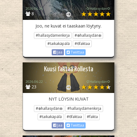
2026-06-26
🌻Hallasydän🌻
8
Joo, ne kuvat ei taaskaan löytyny.
#hallasydämenkirja
#❄️hallasydän❄️
#taikakäpälä
#6faktaa
Jaa
Twiittaa
Kuusi faktaa Rollesta
2026-06-22
🌻Hallasydän🌻
23
NYT LÖYSIN KUVAT
#❄️hallasydän❄️
#hallasydämenkirja
#taikakäpälä
#6faktaa
#fakta
Jaa
Twiittaa