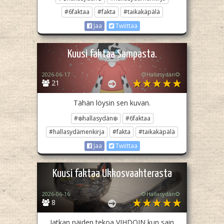
#6faktaa
#fakta
#taikakäpälä
Jaa
Twiittaa
Kuusi faktaa Sampasta.
2026-06-17
🌻Hallasydän🌻
21
Tähän löysin sen kuvan.
#❄️hallasydän❄️
#6faktaa
#hallasydämenkirja
#fakta
#taikakäpälä
Jaa
Twiittaa
Kuusi faktaa Ukkosvaahterasta
2026-06-16
🌻Hallasydän🌻
8
Jatkan näiden tekoa VIHDOIN kun sain