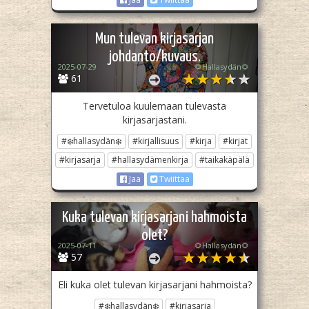
Mun tulevan kirjasarjan
johdanto/kuvaus.
2025-07-29
🌻Hallasydän🌻
61
Tervetuloa kuulemaan tulevasta
kirjasarjastani.
#❄️hallasydän❄️
#kirjallisuus
#kirja
#kirjat
#kirjasarja
#hallasydämenkirja
#taikakäpälä
Jaa
Twiittaa
Kuka tulevan kirjasarjani hahmoista
olet?
2025-07-11
🌻Hallasydän🌻
57
Eli kuka olet tulevan kirjasarjani hahmoista?
#❄️hallasydän❄️
#kirjasarja