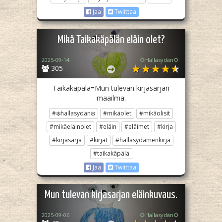
Jaa
Twiittaa
Mikä Taikakäpälän eläin olet?
2025-09-14
🌻Hallasydän🌻
305
Taikakäpälä=Mun tulevan kirjasarjan
maailma.
#❄️hallasydän❄️
#mikäolet
#mikäolisit
#mikäeläinolet
#eläin
#eläimet
#kirja
#kirjasarja
#kirjat
#hallasydämenkirja
#taikakäpälä
Jaa
Twiittaa
Mun tulevan kirjasarjan eläinkuvaus.
2025-09-06
🌻Hallasydän🌻