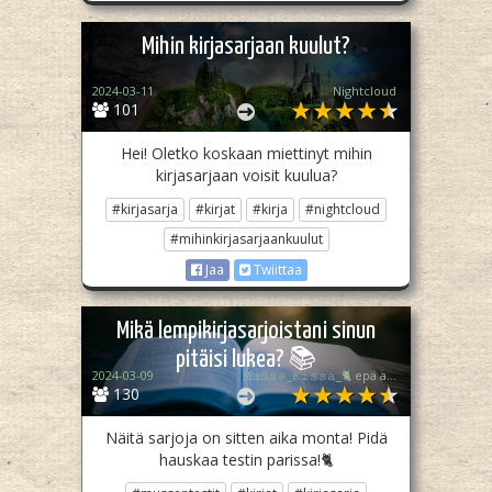
Mihin kirjasarjaan kuulut?
2024-03-11
Nightcloud
101
Hei! Oletko koskaan miettinyt mihin
kirjasarjaan voisit kuulua?
#kirjasarja
#kirjat
#kirja
#nightcloud
#mihinkirjasarjaankuulut
Jaa
Twiittaa
Mikä lempikirjasarjoistani sinun
pitäisi lukea? 📚
2024-03-09
𝙼𝚞𝚜𝚜𝚎_𝙺𝚒𝚜𝚜𝚊_🐈 epä akt.
130
Näitä sarjoja on sitten aika monta! Pidä
hauskaa testin parissa!🐈