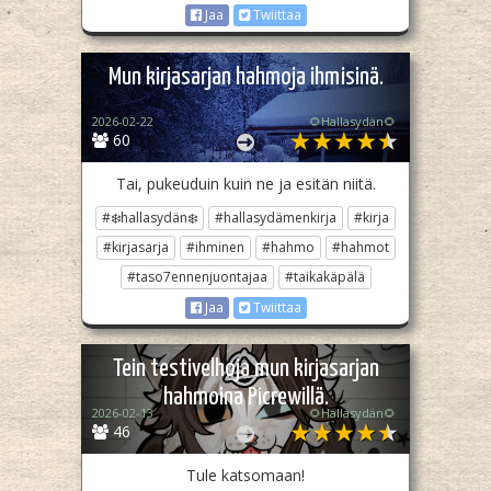
Jaa
Twiittaa
Mun kirjasarjan hahmoja ihmisinä.
2026-02-22
🌻Hallasydän🌻
60
Tai, pukeuduin kuin ne ja esitän niitä.
#❄️hallasydän❄️
#hallasydämenkirja
#kirja
#kirjasarja
#ihminen
#hahmo
#hahmot
#taso7ennenjuontajaa
#taikakäpälä
Jaa
Twiittaa
Tein testivelhoja mun kirjasarjan
hahmoina Picrewillä.
2026-02-13
🌻Hallasydän🌻
46
Tule katsomaan!