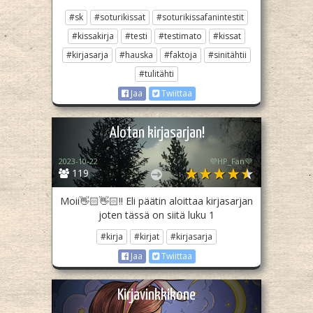
#sk
#soturikissat
#soturikissafanintestit
#kissakirja
#testi
#testimato
#kissat
#kirjasarja
#hauska
#faktoja
#sinitähtii
#tulitähti
Jaa
Twiittaa
Alotan kirjasarjan!
2023-10-22
💜HP_Fan💜
119
Moii👋🏻👋🏻!! Eli päätin aloittaa kirjasarjan
joten tässä on siitä luku 1
#kirja
#kirjat
#kirjasarja
Jaa
Twiittaa
Kirjavinkkikone