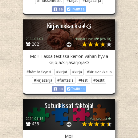
#mussentestit
#kirjat
#kirjasarja
Jaa
Twiittaa
Kirjavinkkauksia!<3
2024-03-03
Hämäräkynsi🖤 [89/70]
202
Moi!! Tässä testissä kerron vähän hyviä
kirjoja/kirjasarjoja<3
#hämäräkynsi
#kirjat
#kirja
#kirjavinkkaus
#kirjasarja
#fantasia
#testi
#testit
Jaa
Twiittaa
Soturikissat faktoja!
2024-01-16
Marraskuu 🍁
438
Moi!