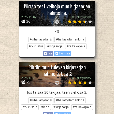
Piirrän testivelhoja mun kirjasarjan
hahmoina.
2025-11-16
🌻Hallasydän🌻
36
<3
#❄️hallasydän❄️
#hallasydämenkirja
#piirustus
#kirjasarja
#taikakäpälä
Jaa
Twiittaa
Piirrän mun tulevan kirjasarjan
hahmoja. Osa 2
2025-10-08
🌻Hallasydän🌻
75
Jos tä saa 30 tekijää, teen viel osa 3.
#❄️hallasydän❄️
#hallasydämenkirja
#piirustus
#kirja
#kirjasarja
#taikakäpälä