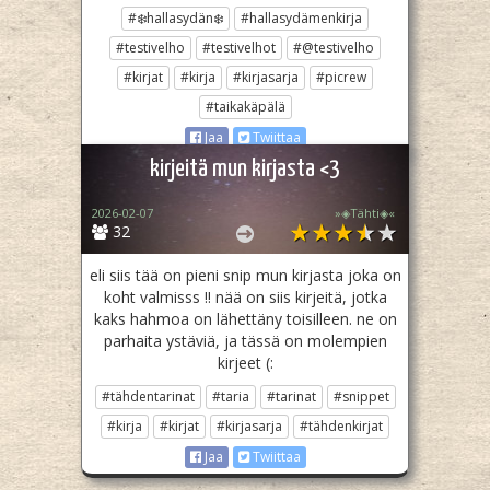
#❄️hallasydän❄️
#hallasydämenkirja
#testivelho
#testivelhot
#@testivelho
#kirjat
#kirja
#kirjasarja
#picrew
#taikakäpälä
Jaa
Twiittaa
kirjeitä mun kirjasta <3
2026-02-07
»◈Tähti◈«
32
eli siis tää on pieni snip mun kirjasta joka on
koht valmisss !! nää on siis kirjeitä, jotka
kaks hahmoa on lähettäny toisilleen. ne on
parhaita ystäviä, ja tässä on molempien
kirjeet (:
#tähdentarinat
#taria
#tarinat
#snippet
#kirja
#kirjat
#kirjasarja
#tähdenkirjat
Jaa
Twiittaa