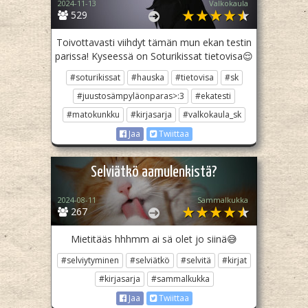
2024-11-13
Valkokaula
529
Toivottavasti viihdyt tämän mun ekan testin
parissa! Kyseessä on Soturikissat tietovisa😌
#soturikissat
#hauska
#tietovisa
#sk
#juustosämpyläonparas>:3
#ekatesti
#matokunkku
#kirjasarja
#valkokaula_sk
Jaa
Twiittaa
Selviätkö aamulenkistä?
2024-08-11
Sammalkukka
267
Mietitääs hhhmm ai sä olet jo siinä😅
#selviytyminen
#selviätkö
#selvitä
#kirjat
#kirjasarja
#sammalkukka
Jaa
Twiittaa