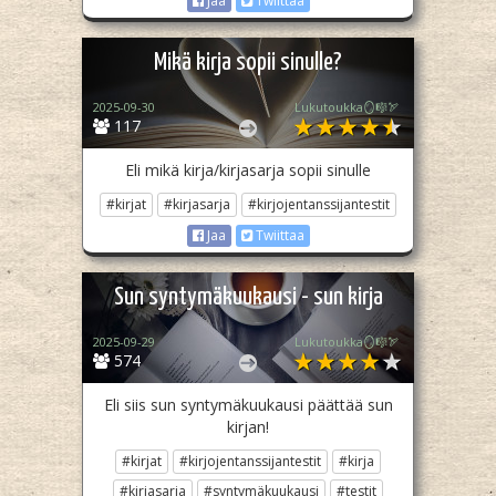
Jaa
Twiittaa
Mikä kirja sopii sinulle?
2025-09-30
Lukutoukka🪞🎼🏹
117
Eli mikä kirja/kirjasarja sopii sinulle
#kirjat
#kirjasarja
#kirjojentanssijantestit
Jaa
Twiittaa
Sun syntymäkuukausi - sun kirja
2025-09-29
Lukutoukka🪞🎼🏹
574
Eli siis sun syntymäkuukausi päättää sun
kirjan!
#kirjat
#kirjojentanssijantestit
#kirja
#kirjasarja
#syntymäkuukausi
#testit