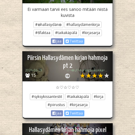
Ei varmaan tarvii ees sanoo mitään niistä
kuvista
#❄️hallasydän❄️
#hallasydämenkirja
#6faktaa
#taikakäpälä
#kirjasarja
Jaa
Twiittaa
Piirsin Hallasydämen kirjan hahmoja
pt 2
2026-06-28
☆~🪷🌌•Auringonkukka•🌠💧~☆
15
☆♡☆♡☆♡
#syksykissantestit
#taikakäpälä
#kirja
#piirustus
#kirjasarja
Jaa
Twiittaa
Hallasydämen kirjan hahmoja pixel