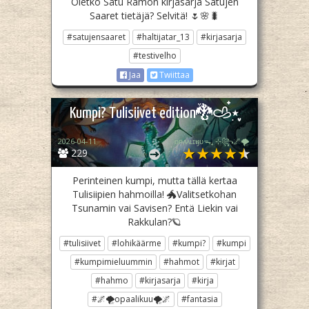
Oletko Satu Rämön kirjasarja Satujen
Saaret tietäjä? Selvitä! 🌷🌸🐛
#satujensaaret
#haltijatar_13
#kirjasarja
#testivelho
Jaa
Twiittaa
Kumpi? Tulisiivet edition🐉𐚁๋࣭⭑ֶָ֢
2026-04-11
ᴏᴘᴀᴀʟɪӄᴜᴜᯓ₊ ⊹꧂🌌🌪
229
Perinteinen kumpi, mutta tällä kertaa
Tulisiipien hahmoilla! 🐲Valitsetkohan
Tsunamin vai Savisen? Entä Liekin vai
Rakkulan?🪐
#tulisiivet
#lohikäärme
#kumpi?
#kumpi
#kumpimieluummin
#hahmot
#kirjat
#hahmo
#kirjasarja
#kirja
#🌌🌪opaalikuu🌪🌌
#fantasia