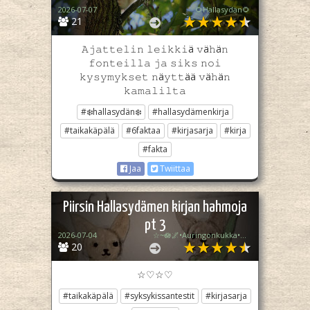
2026-07-07
🌻Hallasydän🌻
21
𝙰𝚓𝚊𝚝𝚝𝚎𝚕𝚒𝚗 𝚕𝚎𝚒𝚔𝚔𝚒ä 𝚟ä𝚑ä𝚗
𝚏𝚘𝚗𝚝𝚎𝚒𝚕𝚕𝚊 𝚓𝚊 𝚜𝚒𝚔𝚜 𝚗𝚘𝚒
𝚔𝚢𝚜𝚢𝚖𝚢𝚔𝚜𝚎𝚝 𝚗ä𝚢𝚝𝚝ää 𝚟ä𝚑ä𝚗
𝚔𝚊𝚖𝚊𝚕𝚒𝚕𝚝𝚊
#❄️hallasydän❄️
#hallasydämenkirja
#taikakäpälä
#6faktaa
#kirjasarja
#kirja
#fakta
Jaa
Twiittaa
Piirsin Hallasydämen kirjan hahmoja
pt 3
2026-07-04
☆~🪷🌌•Auringonkukka•🌠💧~☆
20
☆♡☆♡
#taikakäpälä
#syksykissantestit
#kirjasarja