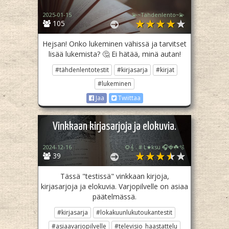
2025-01-15
💫~Tähdenlento~💫
105
Hejsan! Onko lukeminen vähissä ja tarvitset
lisää lukemista? 🤔 Ei hätää, minä autan!
#tähdenlentotestit
#kirjasarja
#kirjat
#lukeminen
Jaa
Twiittaa
Vinkkaan kirjasarjoja ja elokuvia.
2024-12-16
🌻𝄞 . # L★ksu 🎧🍓☘️🫧
39
Tässä "testissä" vinkkaan kirjoja,
kirjasarjoja ja elokuvia. Varjopilvelle on asiaa
päätelmässä.
#kirjasarja
#lokakuunlukutoukantestit
#asiaavarjopilvelle
#televisio_haastattelu