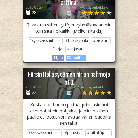
arttina.
2026-06-27
☆~🪷🌌•Auringonkukka•🌠💧~☆
28
Rakastuin siihen tyttöjen ryhmäkuvaan niin
tein siitä ne kaikki. (Melkein kaikki)
#syksykissantestit
#taikakäpälä
#pixelart
#kirja
#kirjasarja
Jaa
Twiittaa
Piirsin Hallasydämen kirjan hahmoja
pt 1
2026-06-26
☆~🪷🌌•Auringonkukka•🌠💧~☆
22
Koska oon huono piirtää, printtasin noi
asennot sillein pohjaksi, ja piirsin siihen
päälle et jotkut voi näyttää vähän oudoilta
sen takia.
#syksykissantestit
#piirustus
#taikakäpälä