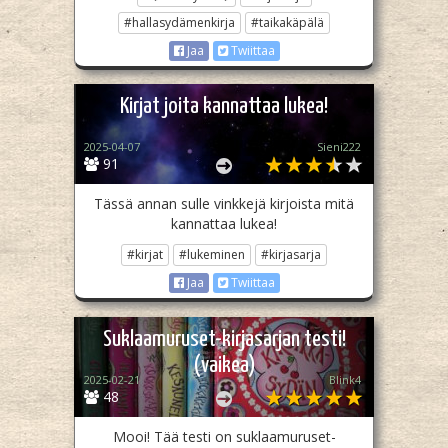
#hallasydämenkirja
#taikakäpälä
Jaa
Twiittaa
Kirjat joita kannattaa lukea!
2025-04-07
Sieni222
91
Tässä annan sulle vinkkejä kirjoista mitä
kannattaa lukea!
#kirjat
#lukeminen
#kirjasarja
Jaa
Twiittaa
Suklaamuruset-kirjasarjan testi!
(vaikea)
2025-02-21
Blink4
48
Mooi! Tää testi on suklaamuruset-