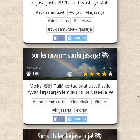
kirjasarjasta<33 Toivottavasti tykkäät!
#suklaamuruset
#kirjat
#kirjasarja
#kirjallisuus
#tietovisat
#suklaamurset-kirjasarja
Jaa
Twiittaa
Sun lempiväri = sun kirjasarja! 📚
2025-01-18
💫~Tähdenlento~💫
180
Moiks! 👋🏻 Tällä kertaa saat tietää sulle
hyvän kirjasarjan lempivärisi perusteella! ❤️
#tähdenlentotestit
#lempiväri
#lempi
#kirjasarja
#kirjat
Jaa
Twiittaa
Suosittelen kirjasarjoja! 📚