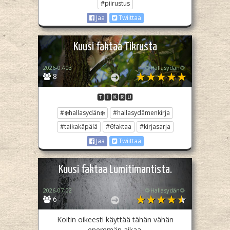
#piirustus
Jaa
Twiittaa
Kuusi faktaa Tikrusta
2026-07-03
🌻Hallasydän🌻
8
🆃🅸🅺🆁🆄
#❄️hallasydän❄️
#hallasydämenkirja
#taikakäpälä
#6faktaa
#kirjasarja
Jaa
Twiittaa
Kuusi faktaa Lumitimantista.
2026-07-02
🌻Hallasydän🌻
6
Koitin oikeesti käyttää tähän vähän
enemmän aikaa.