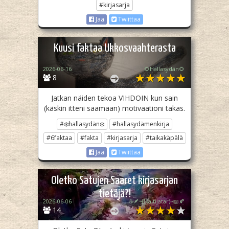
#kirjasarja
Jaa
Twiittaa
Kuusi faktaa Ukkosvaahterasta
2026-06-16
🌻Hallasydän🌻
8
Jatkan näiden tekoa VIHDOIN kun sain
(käskin itteni saamaan) motivaationi takas.
#❄️hallasydän❄️
#hallasydämenkirja
#6faktaa
#fakta
#kirjasarja
#taikakäpälä
Jaa
Twiittaa
Oletko Satujen Saaret kirjasarjan
tietäjä?!
2026-06-06
☕🪶~(ℍaltijatar)~📖🍂
14