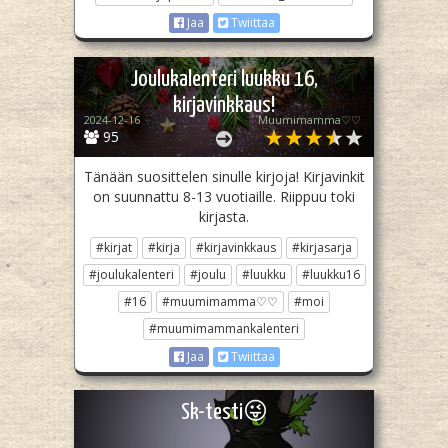
Jaa
Twiittaa
Joulukalenteri luukku 16,
kirjavinkkaus!
2024-12-16
Muumimamma♡♡
95
Tänään suosittelen sinulle kirjoja! Kirjavinkit
on suunnattu 8-13 vuotiaille. Riippuu toki
kirjasta.
#kirjat
#kirja
#kirjavinkkaus
#kirjasarja
#joulukalenteri
#joulu
#luukku
#luukku16
#16
#muumimamma♡♡
#moi
#muumimammankalenteri
Jaa
Twiittaa
Sk-testi😜