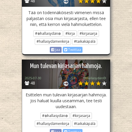
48
Tää on todennäköisesti viimenen missä
paljastan osia mun kirjasarjasta, ellen tee
niin, että kerron vielä hahmoluettelon.
#❄️hallasydän❄️
#kirja
#kirjasarja
#hallasydämenkirja
#taikakäpälä
Jaa
Twiittaa
Mun tulevan kirjasarjan hahmoja.
2025-07-30
🌻Hallasydän🌻
48
Esittelen mun tulevan kirjasarjan hahmoja.
Jos haluat kuulla useamman, tee testi
uudestaan.
#❄️hallasydän❄️
#kirjasarja
#hallasydämenkirja
#taikakäpälä
Jaa
Twiittaa