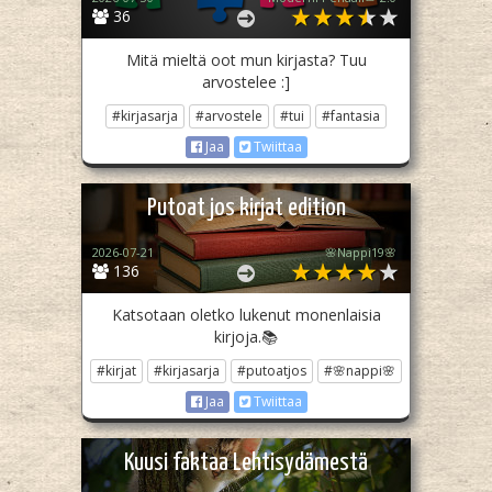
36
Mitä mieltä oot mun kirjasta? Tuu
arvostelee :]
#kirjasarja
#arvostele
#tui
#fantasia
Jaa
Twiittaa
Putoat jos kirjat edition
2026-07-21
🌸Nappi19🌸
136
Katsotaan oletko lukenut monenlaisia
kirjoja.📚
#kirjat
#kirjasarja
#putoatjos
#🌸nappi🌸
Jaa
Twiittaa
Kuusi faktaa Lehtisydämestä