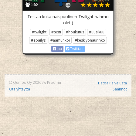
568
Testaa kuka naispuolinen Twilight hahmo
olet:)
#twilight
#testi
#houkutus
#uusikuu
#epäilys
#aamunkoi
#keskiyönaurinko
Jaa
Twiittaa
Qumos Oy 2026
/w
Proomu
Tietoa Palvelusta
Ota yhteyttä
Säännöt