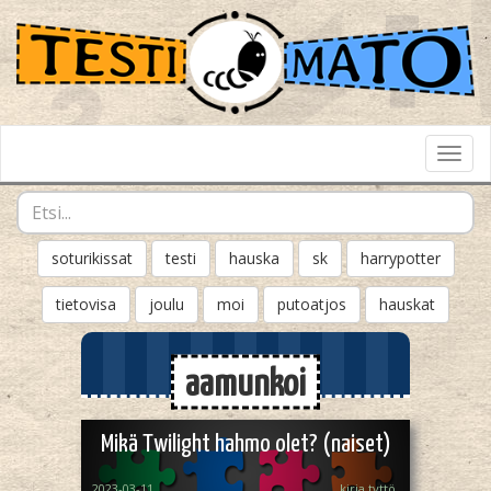
Toggl
Navig
soturikissat
testi
hauska
sk
harrypotter
tietovisa
joulu
moi
putoatjos
hauskat
aamunkoi
Mikä Twilight hahmo olet? (naiset)
2023-03-11
kirja tyttö