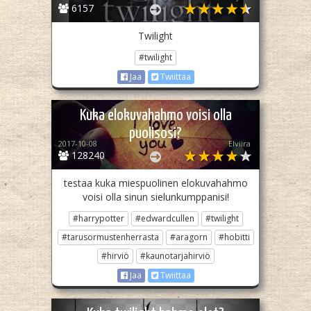
6157
Twilight
#twilight
Jaa
Twiittaa
Kuka elokuvahahmo voisi olla
puolisosi?
2017-10-08
Elviira
128240
testaa kuka miespuolinen elokuvahahmo
voisi olla sinun sielunkumppanisi!
#harrypotter
#edwardcullen
#twilight
#tarusormustenherrasta
#aragorn
#hobitti
#hirviö
#kaunotarjahirviö
Jaa
Twiittaa