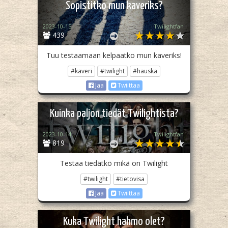
Sopistitko mun kaveriks?
2023-10-15
Twilightfan
439
Tuu testaamaan kelpaatko mun kaveriks!
#kaveri
#twilight
#hauska
Jaa
Twiittaa
Kuinka paljon tiedät Twilightista?
2023-10-14
Twilightfan
819
Testaa tiedätkö mikä on Twilight
#twilight
#tietovisa
Jaa
Twiittaa
Kuka Twilight hahmo olet?