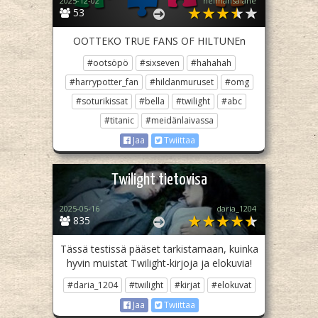
2025-12-02
helmansalane
53
OOTTEKO TRUE FANS OF HILTUNEn
#ootsöpö
#sixseven
#hahahah
#harrypotter_fan
#hildanmuruset
#omg
#soturikissat
#bella
#twilight
#abc
#titanic
#meidänlaivassa
Jaa
Twiittaa
Twilight tietovisa
2025-05-16
daria_1204
835
Tässä testissä pääset tarkistamaan, kuinka
hyvin muistat Twilight-kirjoja ja elokuvia!
#daria_1204
#twilight
#kirjat
#elokuvat
Jaa
Twiittaa