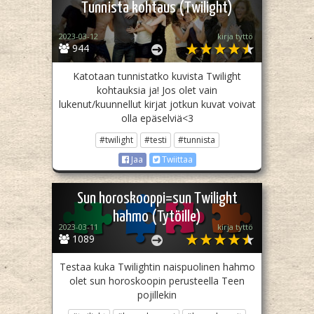
Tunnista kohtaus (Twilight)
2023-03-12
kirja tyttö
944
Katotaan tunnistatko kuvista Twilight
kohtauksia ja! Jos olet vain
lukenut/kuunnellut kirjat jotkun kuvat voivat
olla epäselviä<3
#twilight
#testi
#tunnista
Jaa
Twiittaa
Sun horoskooppi=sun Twilight
hahmo (Tytöille)
2023-03-11
kirja tyttö
1089
Testaa kuka Twilightin naispuolinen hahmo
olet sun horoskoopin perusteella Teen
pojillekin