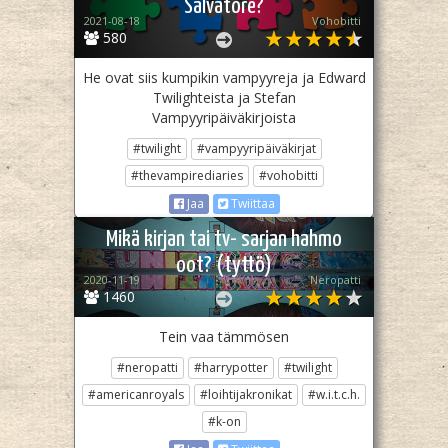
Salvatore?
2021-08-18
Vohobitti
580
He ovat siis kumpikin vampyyreja ja Edward
Twilighteista ja Stefan
Vampyyripäiväkirjoista
#twilight
#vampyyripäiväkirjat
#thevampirediaries
#vohobitti
Jaa
Twiittaa
Mikä kirjan tai tv- sarjan hahmo
oot? (tyttö)
2020-11-19
Neropatti
1460
Tein vaa tämmösen
#neropatti
#harrypotter
#twilight
#americanroyals
#loihtijakronikat
#w.i.t.c.h.
#k-on