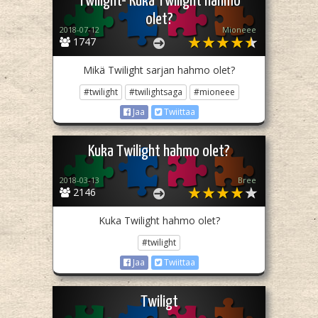
Twilight- Kuka Twilight hahmo
olet?
2018-07-12
Mioneee
1747
Mikä Twilight sarjan hahmo olet?
#twilight
#twilightsaga
#mioneee
Jaa
Twiittaa
Kuka Twilight hahmo olet?
2018-03-13
Bree
2146
Kuka Twilight hahmo olet?
#twilight
Jaa
Twiittaa
Twiligt