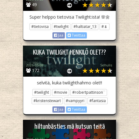
49
Super helppo tietovisa Twilight:ista! 🌸🌼
#tietovisa
#twilight
#haltiatar_13
#🌷
Jaa
Twiittaa
KUKA TWILIGHT HENKILÖ OLET??
2026-05-08
Sehulis
172
selvitä, kuka twilighthahmo olet!!
#twilight
#movie
#robertpattinson¨
#kristenstewart
#vampyyri
#fantasia
Jaa
Twiittaa
hiltunbästies mä kutsun teitä