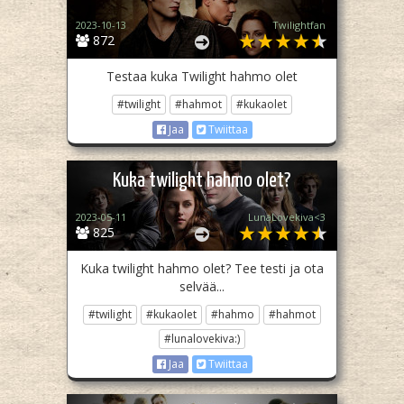
2023-10-13
Twilightfan
872
Testaa kuka Twilight hahmo olet
#twilight
#hahmot
#kukaolet
Jaa
Twiittaa
Kuka twilight hahmo olet?
2023-05-11
LunaLovekiva<3
825
Kuka twilight hahmo olet? Tee testi ja ota
selvää...
#twilight
#kukaolet
#hahmo
#hahmot
#lunalovekiva:)
Jaa
Twiittaa