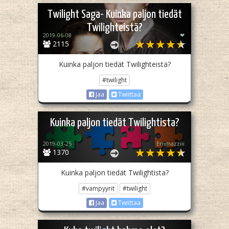
Twilight Saga- Kuinka paljon tiedät
Twilighteistä?
2019-06-08
❤
2115
Kuinka paljon tiedät Twilighteistä?
#twilight
Jaa
Twiittaa
Kuinka paljon tiedät Twilightista?
2019-03-25
Emmazziii
1370
Kuinka paljon tiedät Twilightista?
#vampyyrit
#twilight
Jaa
Twiittaa