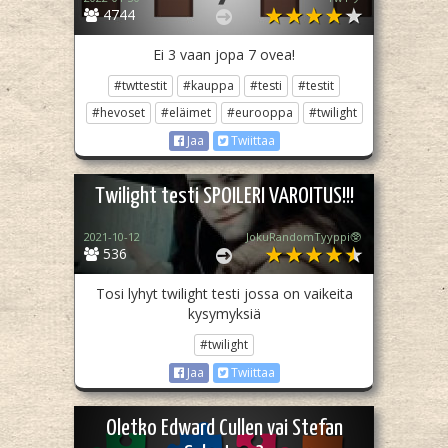
4744
Ei 3 vaan jopa 7 ovea!
#twttestit
#kauppa
#testi
#testit
#hevoset
#eläimet
#eurooppa
#twilight
Jaa
Twiittaa
Twilight testi SPOILERI VAROITUS!!!
2021-10-12
JokuRandomTyyppi🥸
536
Tosi lyhyt twilight testi jossa on vaikeita
kysymyksiä
#twilight
Jaa
Twiittaa
Oletko Edward Cullen vai Stefan