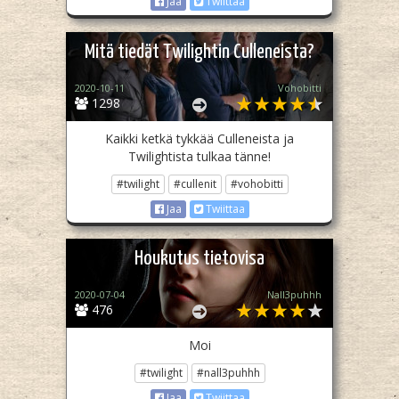
Jaa
Twiittaa
Mitä tiedät Twilightin Culleneista?
2020-10-11
Vohobitti
1298
Kaikki ketkä tykkää Culleneista ja
Twilightista tulkaa tänne!
#twilight
#cullenit
#vohobitti
Jaa
Twiittaa
Houkutus tietovisa
2020-07-04
Nall3puhhh
476
Moi
#twilight
#nall3puhhh
Jaa
Twiittaa