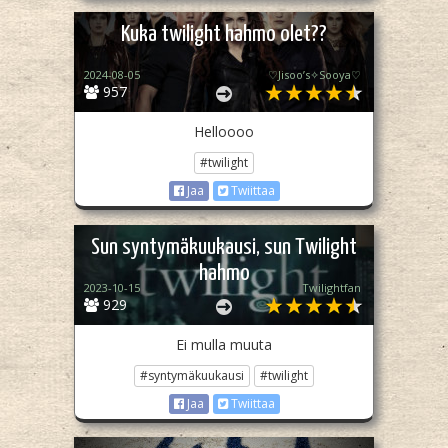
Kuka twilight hahmo olet??
2024-08-05
♡Jisoo’s✧Sooya♡
957
Helloooo
#twilight
Jaa
Twiittaa
Sun syntymäkuukausi, sun Twilight
hahmo
2023-10-15
Twilightfan
929
Ei mulla muuta
#syntymäkuukausi
#twilight
Jaa
Twiittaa