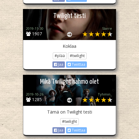
Twilight testi
2019-11-30
Slarre
1907
Koklaa
#plää
#twilight
Jaa
Twiittaa
Mikä Twilight hahmo olet
2019-10-26
Tyhmin_
1285
Tämä on Twilight testi
#twilight
Jaa
Twiittaa