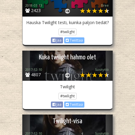
2018-03-13
Bree
2423
Hauska Twilight testi, kuinka paljon tiedät?
#twilight
Jaa
Twiittaa
Kuka twilight hahmo olet
2017-12-10
Susityttö
4807
Twilight
#twilight
Jaa
Twiittaa
Twilight-visa
2017-12-10
Susityttö