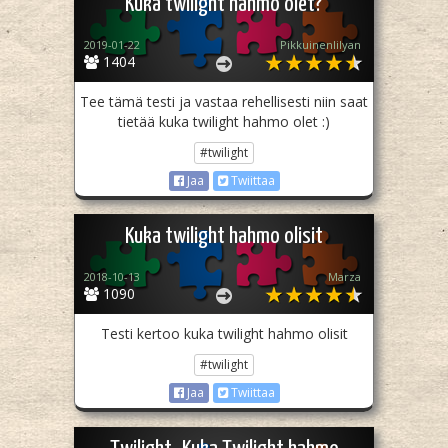
Kuka twilight hahmo olet?
2019-01-22
Pikkuinenlilyan
1404
Tee tämä testi ja vastaa rehellisesti niin saat
tietää kuka twilight hahmo olet :)
#twilight
Jaa
Twiittaa
Kuka twilight hahmo olisit
2018-10-13
Marza
1090
Testi kertoo kuka twilight hahmo olisit
#twilight
Jaa
Twiittaa