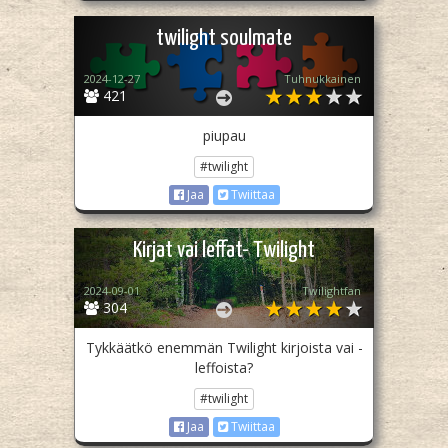
twilight soulmate
2024-12-27
Tuhnukkainen
421
piupau
#twilight
Jaa
Twiittaa
Kirjat vai leffat- Twilight
2024-09-01
Twilightfan
304
Tykkäätkö enemmän Twilight kirjoista vai -
leffoista?
#twilight
Jaa
Twiittaa