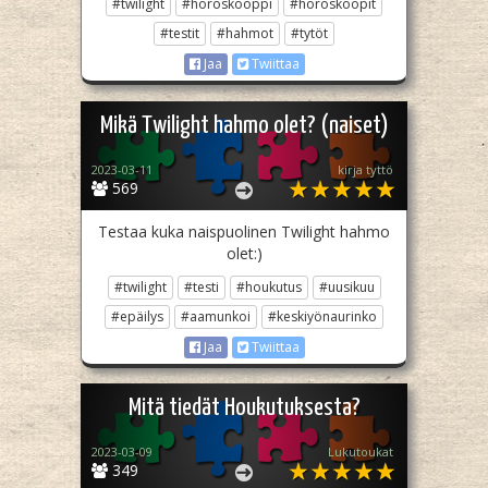
#twilight
#horoskooppi
#horoskoopit
#testit
#hahmot
#tytöt
Jaa
Twiittaa
Mikä Twilight hahmo olet? (naiset)
2023-03-11
kirja tyttö
569
Testaa kuka naispuolinen Twilight hahmo
olet:)
#twilight
#testi
#houkutus
#uusikuu
#epäilys
#aamunkoi
#keskiyönaurinko
Jaa
Twiittaa
Mitä tiedät Houkutuksesta?
2023-03-09
Lukutoukat
349