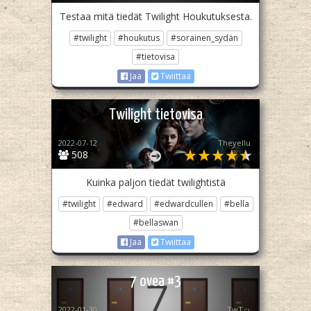
Testaa mitä tiedät Twilight Houkutuksesta.
#twilight
#houkutus
#sorainen_sydän
#tietovisa
Jaa
Twiittaa
Twilight tietovisa
2022-07-12
Theyellu
508
Kuinka paljon tiedät twilightistä
#twilight
#edward
#edwardcullen
#bella
#bellaswan
Jaa
Twiittaa
7 ovea #3
2022-01-30
TwTッ