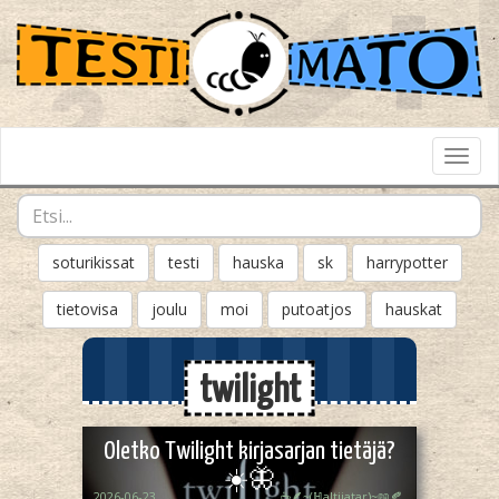
Toggl
Navig
soturikissat
testi
hauska
sk
harrypotter
tietovisa
joulu
moi
putoatjos
hauskat
twilight
Oletko Twilight kirjasarjan tietäjä?
☀️🦋
2026-06-23
☕🪶~(ℍaltijatar)~📖🍂