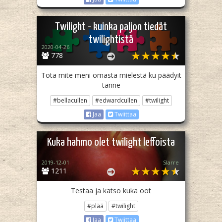
Twilight - kuinka paljon tiedät
twilightistä
2020-04-26
778
Tota mite meni omasta mielestä ku päädyit
tänne
#bellacullen
#edwardcullen
#twilight
Jaa
Twiittaa
Kuka hahmo olet twilight leffoista
2019-12-01
Slarre
1211
Testaa ja katso kuka oot
#plää
#twilight
Jaa
Twiittaa