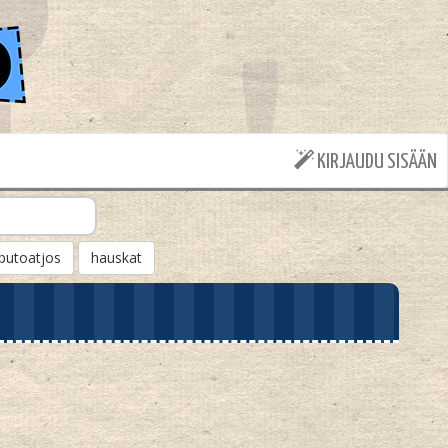
KIRJAUDU SISÄÄN
putoatjos
hauskat