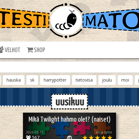
VELHOT
SHOP
hauska
sk
harrypotter
tietovisa
joulu
moi
uusikuu
Mikä Twilight hahmo olet? (naiset)
2023-03-11
kirja tyttö
567