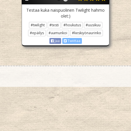
Testaa kuka naispuolinen Twilight hahmo
olet:)
#twilight
#testi
#houkutus
#uusikuu
#epäilys
#aamunkoi
#keskiyönaurinko
Jaa
Twiittaa