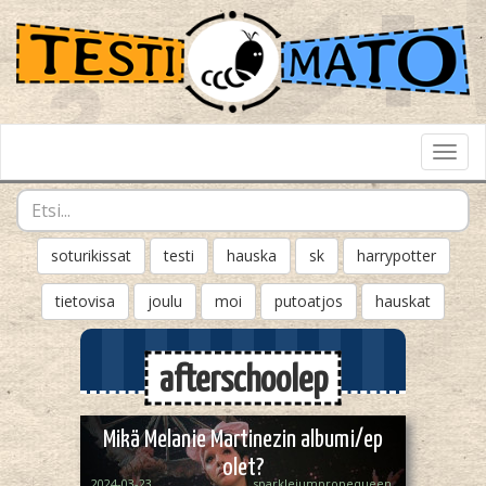
Toggl
Navig
soturikissat
testi
hauska
sk
harrypotter
tietovisa
joulu
moi
putoatjos
hauskat
afterschoolep
Mikä Melanie Martinezin albumi/ep
olet?
2024-03-23
sparklejumpropequeen