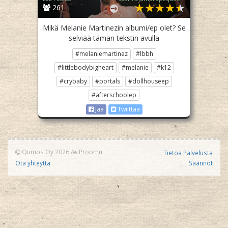
261
Mikä Melanie Martinezin albumi/ep olet? Se
selviää tämän tekstin avulla
#melaniemartinez
#lbbh
#littlebodybigheart
#melanie
#k12
#crybaby
#portals
#dollhouseep
#afterschoolep
Jaa
Twiittaa
Qumos Oy 2026
/w
Proomu
Tietoa Palvelusta
Ota yhteyttä
Säännöt