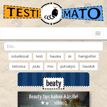
Toggl
Navig
soturikissat
testi
hauska
sk
harrypotter
tietovisa
joulu
moi
putoatjos
hauskat
beaty
Beauty tips kaiken ikäisille!
★๑⁠♡viikko1
2026-06-01
Armelsson