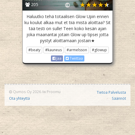
205
Haluutko tehä totaalisen Glow Upin ennen
ku koulut alkaa mut et tiiä mistä aloittaa? Sit
tää testi on sulle! Teen koko kesän ajan
joka maanantai jotain Glow up tipsei jotta
pystyt aloittamaan jostain★
#beaty
#kauneus
#armelsson
#glowup
Jaa
Twiittaa
Qumos Oy 2026
/w
Proomu
Tietoa Palvelusta
Ota yhteyttä
Säännöt