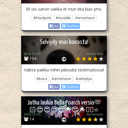
Eli siis sanon vaikka et mun eka bias yms.
#blackpink
#musiikki
#armelsson
Jaa
Twiittaa
Selviydy mun koirasta!
2026-01-01
Armelsson
104
Valitse paikka mihin piiloudut testimadossa!
#koira
#armelsson
#selviytyä
Jaa
Twiittaa
Jatka laulua Bella Poarch versio🫶
🏻😍😍😍😍🌟😍🌟✌🏻⭐
2025-12-31
Armelsson
14