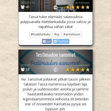
2026-01-11
Armelsson
40
Tässä tulee elämääsi salaisuuksia
pulppuavalla Mattilankadulla jossa sattuu ja
tapahtuu vähän väliä!
#mattilankatu
#rp
#armelsson
Jaa
Twiittaa
Testimadon sanomat
2026-01-11
Armelsson
58
Hei. Sanomat palaavat pitkän tauon jälkeen
takaisin! Tässä numerossa käydään läpi
joulun ja uudenvuoden asioita ja saimme
haastateltavaksi testimadon yhden
legendaarisimmista velhoista eli tietenkin
star of norwindin! Kannattaa pysyä siis
loppuun asti.