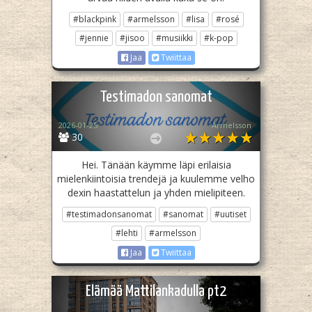
#blackpink
#armelsson
#lisa
#rosé
#jennie
#jisoo
#musiikki
#k-pop
Jaa
Twiittaa
Testimadon sanomat
2026-01-25
Armelsson
30
Hei. Tänään käymme läpi erilaisia
mielenkiintoisia trendejä ja kuulemme velho
dexin haastattelun ja yhden mielipiteen.
#testimadonsanomat
#sanomat
#uutiset
#lehti
#armelsson
Jaa
Twiittaa
Elämää Mattilankadulla pt2