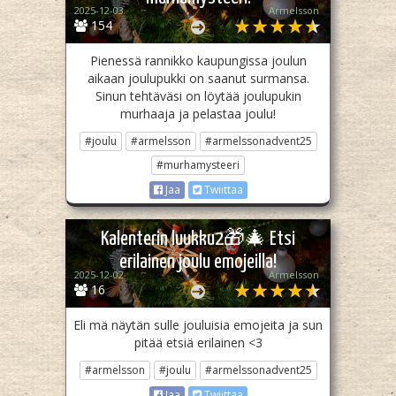
2025-12-03
Armelsson
154
Pienessä rannikko kaupungissa joulun
aikaan joulupukki on saanut surmansa.
Sinun tehtäväsi on löytää joulupukin
murhaaja ja pelastaa joulu!
#joulu
#armelsson
#armelssonadvent25
#murhamysteeri
Jaa
Twiittaa
Kalenterin luukku2🎁🎄 Etsi
erilainen joulu emojeilla!
2025-12-02
Armelsson
16
Eli mä näytän sulle jouluisia emojeita ja sun
pitää etsiä erilainen <3
#armelsson
#joulu
#armelssonadvent25
Jaa
Twiittaa