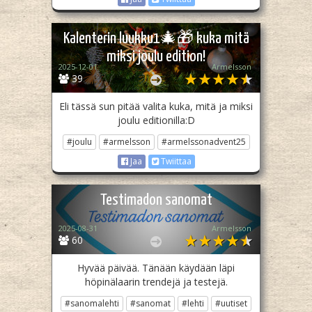
Kalenterin luukku1🎄🎁 kuka mitä
miksi joulu edition!
2025-12-01
Armelsson
39
Eli tässä sun pitää valita kuka, mitä ja miksi
joulu editionilla:D
#joulu
#armelsson
#armelssonadvent25
Jaa
Twiittaa
Testimadon sanomat
2025-08-31
Armelsson
60
Hyvää päivää. Tänään käydään läpi
höpinälaarin trendejä ja testejä.
#sanomalehti
#sanomat
#lehti
#uutiset