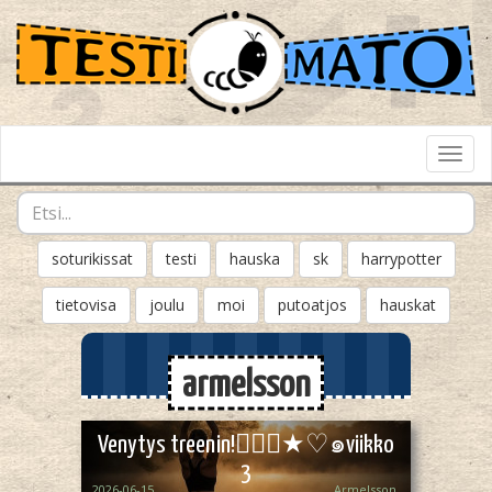
Toggl
Navig
soturikissat
testi
hauska
sk
harrypotter
tietovisa
joulu
moi
putoatjos
hauskat
armelsson
Venytys treenin!🧘🏻‍♀️★⁠♡⁠๑viikko
3
2026-06-15
Armelsson