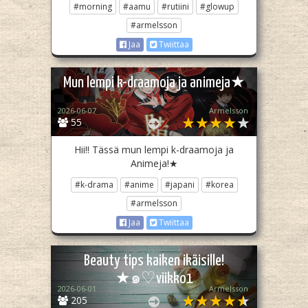
#morning
#aamu
#rutiini
#glowup
#armelsson
Jaa
Twiittaa
Mun lempi k-draamoja ja animeja★
2026-06-07
Armelsson
55
Hii!! Tässä mun lempi k-draamoja ja
Animeja!★
#k-drama
#anime
#japani
#korea
#armelsson
Jaa
Twiittaa
Beauty tips kaiken ikäisille!
★๑⁠♡viikko1
2026-06-01
Armelsson
205