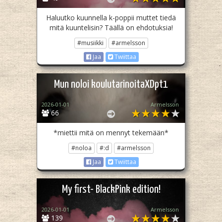
Haluutko kuunnella k-poppii muttet tiedä
mitä kuuntelisin? Täällä on ehdotuksia!
#musiikki
#armelsson
Jaa
Twiittaa
Mun noloi koulutarinoitaXDpt1
2026-01-01
Armelsson
66
*miettii mitä on mennyt tekemään*
#noloa
#:d
#armelsson
Jaa
Twiittaa
My first- BlackPink edition!
2026-01-01
Armelsson
139