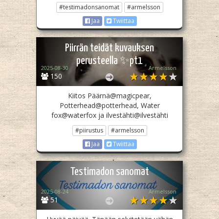
#testimadonsanomat
#armelsson
Jaa
Twiittaa
Piirrän teidät kuvauksen
perusteella ✨pt1
2025-08-30
Armelsson
150
Kiitos Päärnä@magicpear,
Potterhead@potterhead, Water
fox@waterfox ja ilvestähti@ilvestähti
#piirustus
#armelsson
Jaa
Twiittaa
Testimadon sanomat
2025-08-24
Armelsson
51