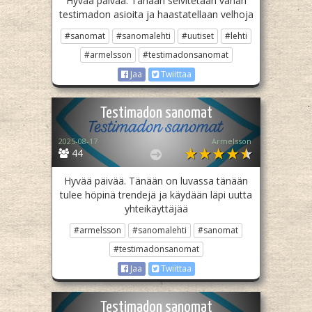
Hyvää päivää. Tänään selvitetään vähän
testimadon asioita ja haastatellaan velhoja
#sanomat
#sanomalehti
#uutiset
#lehti
#armelsson
#testimadonsanomat
Jaa
Twiittaa
Testimadon sanomat
2025-08-17
Armelsson
44
Hyvää päivää. Tänään on luvassa tänään
tulee höpinä trendejä ja käydään läpi uutta
yhteikäyttäjää
#armelsson
#sanomalehti
#sanomat
#testimadonsanomat
Jaa
Twiittaa
Testimadon sanomat