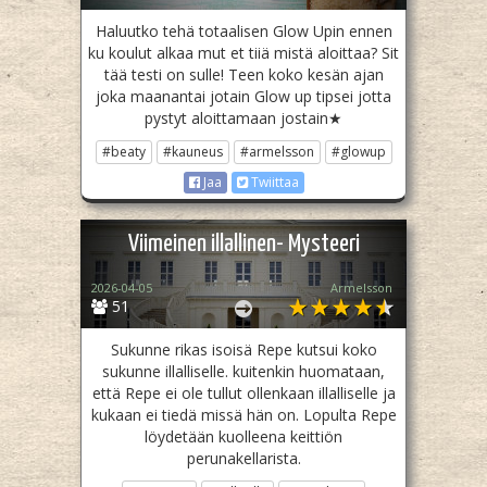
Haluutko tehä totaalisen Glow Upin ennen
ku koulut alkaa mut et tiiä mistä aloittaa? Sit
tää testi on sulle! Teen koko kesän ajan
joka maanantai jotain Glow up tipsei jotta
pystyt aloittamaan jostain★
#beaty
#kauneus
#armelsson
#glowup
Jaa
Twiittaa
Viimeinen illallinen- Mysteeri
2026-04-05
Armelsson
51
Sukunne rikas isoisä Repe kutsui koko
sukunne illalliselle. kuitenkin huomataan,
että Repe ei ole tullut ollenkaan illalliselle ja
kukaan ei tiedä missä hän on. Lopulta Repe
löydetään kuolleena keittiön
perunakellarista.