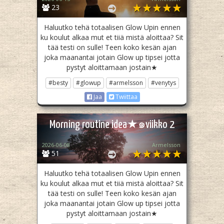
23
Haluutko tehä totaalisen Glow Upin ennen
ku koulut alkaa mut et tiiä mistä aloittaa? Sit
tää testi on sulle! Teen koko kesän ajan
joka maanantai jotain Glow up tipsei jotta
pystyt aloittamaan jostain★
#besty
#glowup
#armelsson
#venytys
Jaa
Twiittaa
Morning routine idea★⁠๑viikko 2
2026-06-08
Armelsson
51
Haluutko tehä totaalisen Glow Upin ennen
ku koulut alkaa mut et tiiä mistä aloittaa? Sit
tää testi on sulle! Teen koko kesän ajan
joka maanantai jotain Glow up tipsei jotta
pystyt aloittamaan jostain★