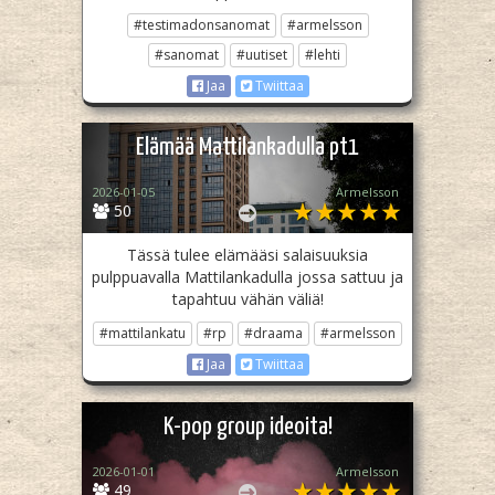
#testimadonsanomat
#armelsson
#sanomat
#uutiset
#lehti
Jaa
Twiittaa
Elämää Mattilankadulla pt1
2026-01-05
Armelsson
50
Tässä tulee elämääsi salaisuuksia
pulppuavalla Mattilankadulla jossa sattuu ja
tapahtuu vähän väliä!
#mattilankatu
#rp
#draama
#armelsson
Jaa
Twiittaa
K-pop group ideoita!
2026-01-01
Armelsson
49