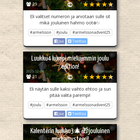
29
Eli valitset numeron ja arvotaan sulle sit
mikä jouluinen hahmo oot❄️✨
#armelsson
#joulu
#armelssonadvent25
Jaa
Twiittaa
Luukku4 kumpi mieluummin joulu
edition!
2025-12-04
Armelsson
21
Eli näytän sulle kaksi vaihto ehtoo ja sun
pitää valita parempi!
#joulu
#armelsson
#armelssonadvent25
Jaa
Twiittaa
Kalenterin luukku3🎄🎁jouluinen
murhamysteeri!