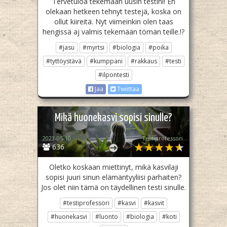
Tervetuloa tekemään uusin testini! En
olekaan hetkeen tehnyt testejä, koska on
ollut kiireitä. Nyt viimeinkin olen taas
hengissä aj valmis tekemään tömän teille.!?
#jasu
#myrtsi
#biologia
#poika
#tyttöystävä
#kumppani
#rakkaus
#testi
#ilpontesti
Jaa
Twiittaa
Mikä huonekasvi sopisi sinulle?
2023-05-10
Testiprofessori
636
Oletko koskaan miettinyt, mikä kasvilaji
sopisi juuri sinun elämäntyyliisi parhaiten?
Jos olet niin tämä on täydellinen testi sinulle.
#testiprofessori
#kasvi
#kasvit
#huonekasvi
#luonto
#biologia
#koti