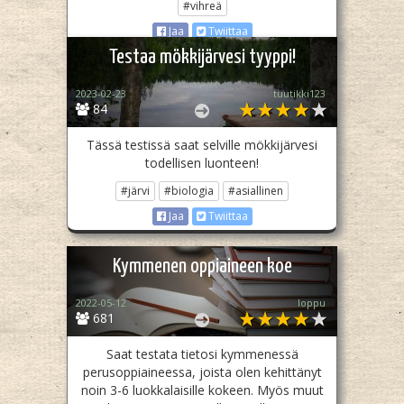
#vihreä
Jaa
Twiittaa
Testaa mökkijärvesi tyyppi!
2023-02-23
tuutikki123
84
Tässä testissä saat selville mökkijärvesi
todellisen luonteen!
#järvi
#biologia
#asiallinen
Jaa
Twiittaa
Kymmenen oppiaineen koe
2022-05-12
loppu
681
Saat testata tietosi kymmenessä
perusoppiaineessa, joista olen kehittänyt
noin 3-6 luokkalaisille kokeen. Myös muut