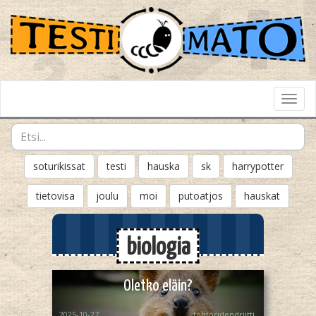
Toggl
Navig
soturikissat
testi
hauska
sk
harrypotter
tietovisa
joulu
moi
putoatjos
hauskat
biologia
Oletko eläin?
2025-10-27
tohtoridendriitti