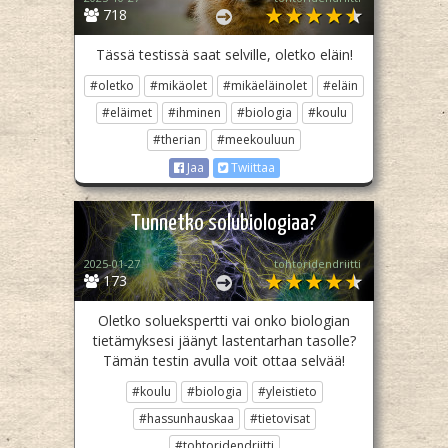
718
Tässä testissä saat selville, oletko eläin!
#oletko
#mikäolet
#mikäeläinolet
#eläin
#eläimet
#ihminen
#biologia
#koulu
#therian
#meekouluun
Jaa
Twiittaa
Tunnetko solubiologiaa?
2025-01-27
tohtoridendriitti
173
Oletko soluekspertti vai onko biologian
tietämyksesi jäänyt lastentarhan tasolle?
Tämän testin avulla voit ottaa selvää!
#koulu
#biologia
#yleistieto
#hassunhauskaa
#tietovisat
#tohtoridendriitti