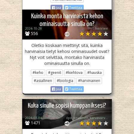
Jaa
Twiittaa
Kuinka monta harvinaista kehon
ominaisuutta sinulla on?
2024-10-28
henriee
556
Oletko koskaan miettinyt sitä, kuinka
harvinaisia tietyt kehosi ominaisuudet ovat?
Nyt voit selvittää, montako harvinaista
ominaisuutta sinulla on.
#keho
#geenit
#kiehtova
#hauska
#asiallinen
#biologia
#harvinainen
Jaa
Twiittaa
Kuka sinulle sopisi kumppaniksesi?
2024-03-04
ilpo_keväinen_karvavarvas
1471