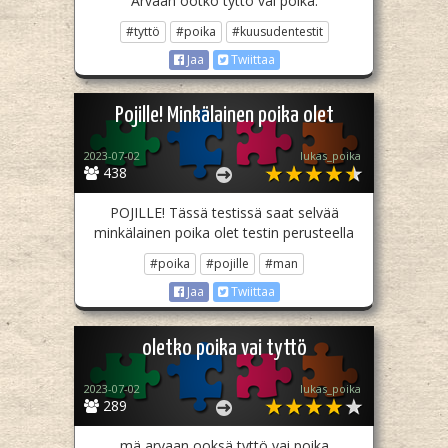
Arvaan ootko tyttö vai poika.
#tyttö
#poika
#kuusudentestit
Jaa
Twiittaa
Pojille! Minkälainen poika olet
2023-07-02
lukas_poika
438
POJILLE! Tässä testissä saat selvää
minkälainen poika olet testin perusteella
#poika
#pojille
#man
Jaa
Twiittaa
oletko poika vai tyttö
2023-07-02
lukas_poika
289
mä arvaan ooksä tyttö vai poika