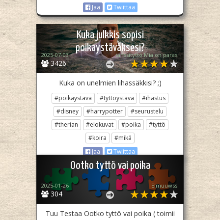
Jaa
Twiittaa
Kuka julkkis sopisi
poikaystäväksesi?
2025-07-03
tanssityttö Mia on paras
3426
Kuka on unelmien lihassäkkisi? ;)
#poikaystävä
#tyttöystävä
#ihastus
#disney
#harrypotter
#seurustelu
#therian
#elokuvat
#poika
#tyttö
#koira
#mikä
Jaa
Twiittaa
Ootko tyttö vai poika
2025-01-26
Elmuuwss
304
Tuu Testaa Ootko tyttö vai poika ( toimii