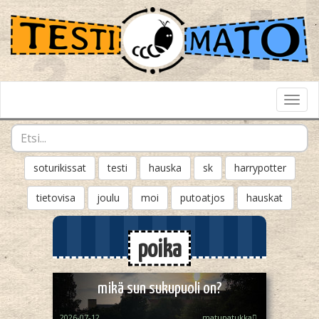
Toggl
Navig
soturikissat
testi
hauska
sk
harrypotter
tietovisa
joulu
moi
putoatjos
hauskat
poika
mikä sun sukupuoli on?
2026-07-12
matupatukka🫪