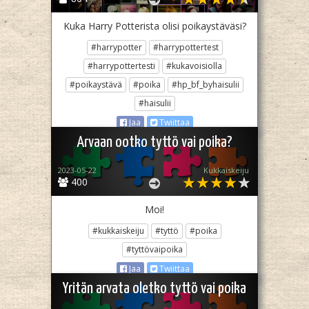
Kuka Harry Potterista olisi poikaystäväsi?
#harrypotter
#harrypottertest
#harrypottertesti
#kukavoisiolla
#poikaystävä
#poika
#hp_bf_byhaisulii
#haisulii
Jaa
Twiittaa
Arvaan ootko tyttö vai poika?
2023-05-22
Kukkaiskeiju
400
Moi!
#kukkaiskeiju
#tyttö
#poika
#tyttövaipoika
Jaa
Twiittaa
Yritän arvata oletko tyttö vai poika