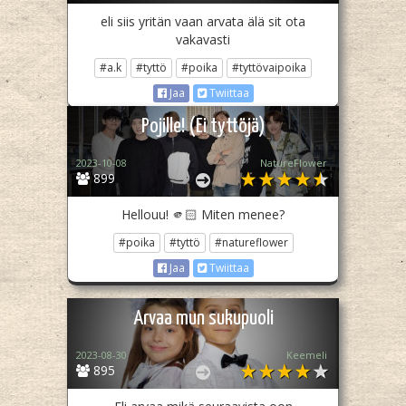
eli siis yritän vaan arvata älä sit ota
vakavasti
#a.k
#tyttö
#poika
#tyttövaipoika
Jaa
Twiittaa
Pojille! (Ei tyttöjä)
2023-10-08
NatureFlower
899
Hellouu! 🫵🏻 Miten menee?
#poika
#tyttö
#natureflower
Jaa
Twiittaa
Arvaa mun sukupuoli
2023-08-30
Keemeli
895