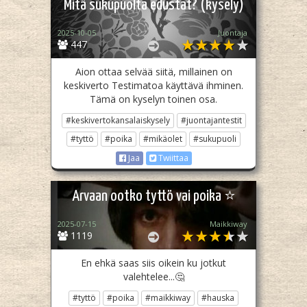
Mitä sukupuolta edustat? (kysely)
2025-10-05
Juontaja
447
Aion ottaa selvää siitä, millainen on
keskiverto Testimatoa käyttävä ihminen.
Tämä on kyselyn toinen osa.
#keskivertokansalaiskysely
#juontajantestit
#tyttö
#poika
#mikäolet
#sukupuoli
Jaa
Twiittaa
Arvaan ootko tyttö vai poika ⭐
2025-07-15
Maikkiway
1119
En ehkä saas siis oikein ku jotkut
valehtelee...🤔
#tyttö
#poika
#maikkiway
#hauska