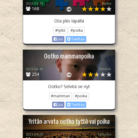
2023-05-19
Bulba
168
Ota pliis läpällä
#tyttö
#poika
Jaa
Twiittaa
Ootko mammanpoika
2023-04-30
HelmiV
254
Ootko? Selvitä se nyt
#mamman
#poika
Jaa
Twiittaa
Yritän arvata ootko tyttö vai poika
2023-04-29
Lättyskii