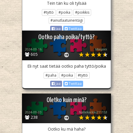
Tein tän ku oli tylsää
#tyttö
#poika
#poikkis
#ainutlaatuinentägi
Jaa
Twiittaa
Ootko paha poika/tyttö?
2024-09-16
Maijakk
605
Eli nyt saat tietää ootko paha tyttö/poika
#paha
#poika
#tyttö
Jaa
Twiittaa
Oletko kuin minä?
2024-09-03
Nallekarkki211153
238
Ootko ku mä haha?