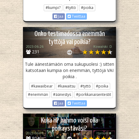
#kumpi?
#tyttö
#poika
Jaa
Twiittaa
Onko testimadossa enemmän
tyttöjä vai poikia?
2023-06-26
Kowalski :D
231
Tule äänestämäön oma sukupuolesi :) sitten
katsotaan kumpia on enemmän, tyttöjä VAI
poikia .
#kawaiibear
#kawaitsu
#tyttö
#poika
#enemmän
#äänestys
#porkkanaisentestit
Jaa
Twiittaa
Kuka HP hahmo voisi olla
poikaystäväsi?
2023-06-01
Haisulii☻️
804