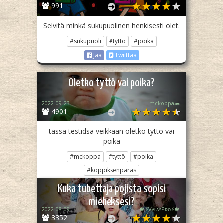
991
Selvitä minkä sukupuolinen henkisesti olet.
#sukupuoli
#tyttö
#poika
Jaa
Twiittaa
Oletko tyttö vai poika?
2022-09-23
mckoppa🦔
4901
tässä testidsä veikkaan oletko tyttö vai
poika
#mckoppa
#tyttö
#poika
#koppiksenparas
Jaa
Twiittaa
Kuka tubettaja pojista sopisi
mieheksesi?
2022-08-09
🍁⚡️VᴀʟᴀsPʀᴏ⚡️🍁
3352