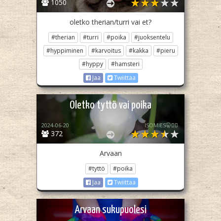
1050
oletko therian/turri vai et?
#therian
#turri
#poika
#juoksentelu
#hyppiminen
#karvoitus
#kakka
#pieru
#hyppy
#hamsteri
Jaa
Twiittaa
Oletko tyttö vai poika
2024-06-20
ISOMIES🤫🧏‍♀️
372
Arvaan
#tyttö
#poika
Jaa
Twiittaa
Arvaan sukupuolesi