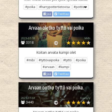
#poika
#harrypottertietovisa
#pottis❤️
Jaa
Twiittaa
Arvaan oletko tyttö vai poika
2023-07-18
MiBi
3318
Koitan arvata kumpi olet
#mibi
#tyttövaipoika
#tyttö
#poika
#arvaan
#kumpi
Jaa
Twiittaa
Arvaan ootko tyttö vai poika.
2023-07-03
Kuusysi
3440