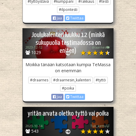
#tyttöystävä
#kumppani
#rakkaus
#testi
#ilpontesti
Jaa
Twiittaa
Joulukalenteri luukku 12 (minkä
sukupuolia testimadossa on
2023-12-12
draarnes🐘
eniten)
1029
Moikka tänään katsotaan kumpia TeMassa
on enemmän
#draarnes
#draarnesin_kalenteri
#tyttö
#poika
Jaa
Twiittaa
yritän arvata oletko tyttö vai poika
2023-10-14
Tuli_kettu🦊
543