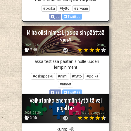
#poika
#tyttö
#arvaan
Jaa
Twiittaa
Mikä olisi nimesi, jos saisin päättää
sen?!
2023-07-01
0sku_
546
Tässä testissä päätän sinulle uuden
lempinimen!
#oskuposku
#nimi
#tyttö
#poika
#nimet
Jaa
Twiittaa
Vaikutanko enemmän tytöltä vai
pojalta?
2023-06-29
Tämäeiolesetyyppi
566
Kumpi?😜