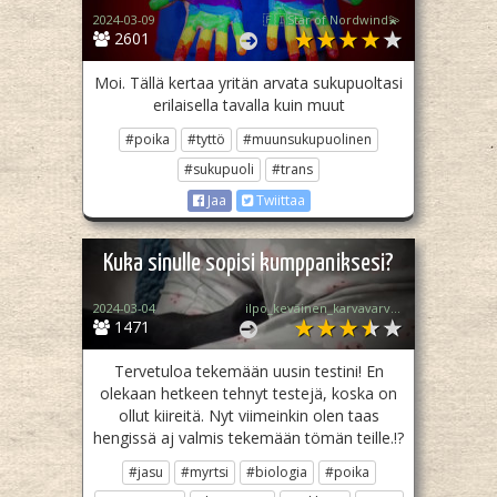
2024-03-09
🇫🇮Star of Nordwind💫
2601
Moi. Tällä kertaa yritän arvata sukupuoltasi
erilaisella tavalla kuin muut
#poika
#tyttö
#muunsukupuolinen
#sukupuoli
#trans
Jaa
Twiittaa
Kuka sinulle sopisi kumppaniksesi?
2024-03-04
ilpo_keväinen_karvavarvas
1471
Tervetuloa tekemään uusin testini! En
olekaan hetkeen tehnyt testejä, koska on
ollut kiireitä. Nyt viimeinkin olen taas
hengissä aj valmis tekemään tömän teille.!?
#jasu
#myrtsi
#biologia
#poika