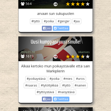
564
arvaan sun sukupuolen
#tyttö
#poika
#genger
#juu
Jaa
Twiittaa
Uusi kumppani juuri sinulle!
2026-01-14
sikamies
1619
Älkää kertoko mun poikaystävälle että sain
Markiplierin
#poikaystävä
#poika
#mies
#uros
#naaras
#tytöttykkää
#tyttö
#nainen
#tyttöystävä
#naisystävä
Jaa
Twiittaa