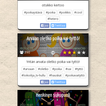
otsikko kertoo
#poikaystävä
#poika
#poikkis
#cool
#hetero
Jaa
Twiittaa
Arvaan oletko poika vai tyttö!
2022-10-06
Valkomarsu⚪️🐹
390
Yritän arvata oletko poika vai tyttö!
#arvaan
#oletko
#poika
#vai
#tyttö
#loikoilija_tv-hullu
#hauskat
#poikavaityttö
Jaa
Twiittaa
Henkinen sukupuoli
2022-10-01
LiamVii