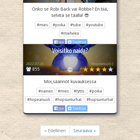
Onko se Robi Back vai Robbe? En tiiä,
selvitä se täällä! 😎
#mies
#poika
#tube
#youtube
#mieheksi
Jaa
Twiittaa
Voisitko naida?
2022-07-20
Hopeanuoli:)
855
Moi,säännöt kuvauksessa
#nainen
#mies
#tyttö
#poika
#hopeanuoli
#hopsunturhat
#hopsunturhat
Jaa
Twiittaa
« Edellinen
Seuraava »