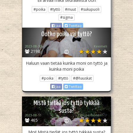
Eli arvaa mikä seuraavista oon
#poika
#tyttö
#muut
#sukupuoli
#sigma
Jaa
Twiittaa
Ootko poika vai tyttö?
2023-08-30
Keemeli
2198
Haluun vaan tietää kuinka moni on tyttö ja
kuinka moni poika
#poika
#tyttö
#@hauskat
Jaa
Twiittaa
Mistä tietää jos tyttö tykkää
susta?
2023-08-11
♡✨️Yön_perhonen✨♡
465
Moi! Mistä tiedät jos tyttö tykkää susta?