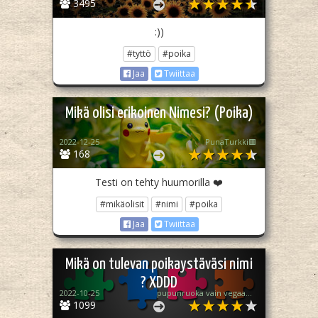
3495
:))
#tyttö
#poika
Jaa
Twiittaa
Mikä olisi erikoinen Nimesi? (Poika)
2022-12-25
PunaTurkki🟥
168
Testi on tehty huumorilla ❤️
#mikäolisit
#nimi
#poika
Jaa
Twiittaa
Mikä on tulevan poikaystäväsi nimi
? XDDD
2022-10-25
pupunruoka vain vegaaneille
1099