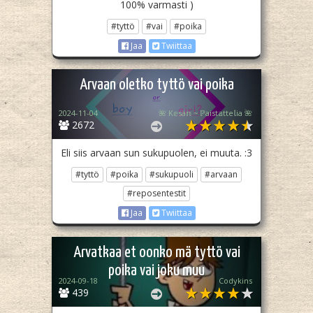
100% varmasti )
#tyttö
#vai
#poika
Jaa
Twiittaa
Arvaan oletko tyttö vai poika
2024-11-04
🌺 K𝕖sä𝕟 ~ ℙaist𝕒tte𝕝ia 🌺
2672
Eli siis arvaan sun sukupuolen, ei muuta. :3
#tyttö
#poika
#sukupuoli
#arvaan
#reposentestit
Jaa
Twiittaa
Arvatkaa et oonko mä tyttö vai
poika vai joku muu
2024-09-18
Codykins
439