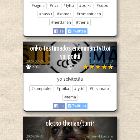
#sigma
#rizz
#tyttö
#poika
#söpö
#hassu
#komea
#romanttinen
#herttanen
#theria
Jaa
Twiittaa
onko testimados enemmän tyttöi
vai poikii
2024-07-26
🏳️‍🌈..Mautistinen..🏳️‍🌈 :3
355
yo selvitetää
#kumpiolet
#poika
#tyttö
#testimato
#tema
Jaa
Twiittaa
oletko therian/turri?
2024-06-30
emenykkösfani