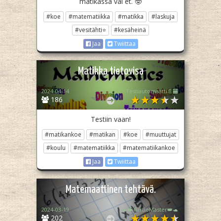
matikassa vai et. 🤓
#koe
#matematiikka
#matikka
#laskuja
#vesitähti⭐
#kesäheinä
Jaa
Twiittaa
Matikka tietovisa
2024-04-14
Testiautomaatti📄🏧
186
Testiin vaan!
#matikankoe
#matikan
#koe
#muuttujat
#koulu
#matematiikka
#matematiikankoe
Jaa
Twiittaa
Matemaattinen tehtävä.
2024-03-19
🐢👑TurtleMaster👑🐢
202