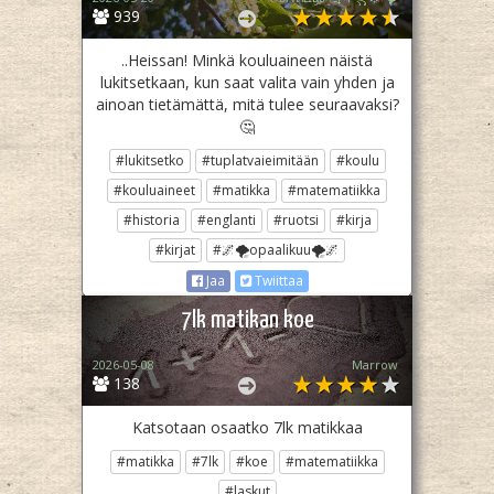
939
..Heissan! Minkä kouluaineen näistä
lukitsetkaan, kun saat valita vain yhden ja
ainoan tietämättä, mitä tulee seuraavaksi?
🤔
#lukitsetko
#tuplatvaieimitään
#koulu
#kouluaineet
#matikka
#matematiikka
#historia
#englanti
#ruotsi
#kirja
#kirjat
#🌌🌪opaalikuu🌪🌌
Jaa
Twiittaa
7lk matikan koe
2026-05-08
Marrow
138
Katsotaan osaatko 7lk matikkaa
#matikka
#7lk
#koe
#matematiikka
#laskut