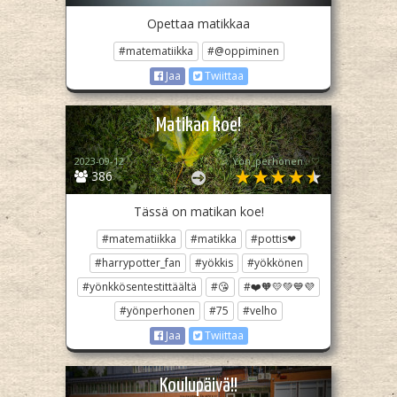
Opettaa matikkaa
#matematiikka
#@oppiminen
Jaa
Twiittaa
Matikan koe!
2023-09-12
♡✨️Yön_perhonen✨♡
386
Tässä on matikan koe!
#matematiikka
#matikka
#pottis❤
#harrypotter_fan
#yökkis
#yökkönen
#yönkkösentestittäältä
#😘
#❤️🧡💛💚💙💜
#yönperhonen
#75
#velho
Jaa
Twiittaa
Koulupäivä!!