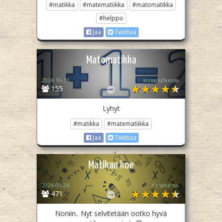
#matikka
#matematiikka
#matomatikka
#helppo
Jaa
Twiittaa
Matomatikka
2024-10-10
kissaputkessa
155
Lyhyt
#matikka
#matematiikka
Jaa
Twiittaa
Matikan koe
2024-08-24
Kesäheinä
471
Noniin.. Nyt selvitetään ootko hyvä