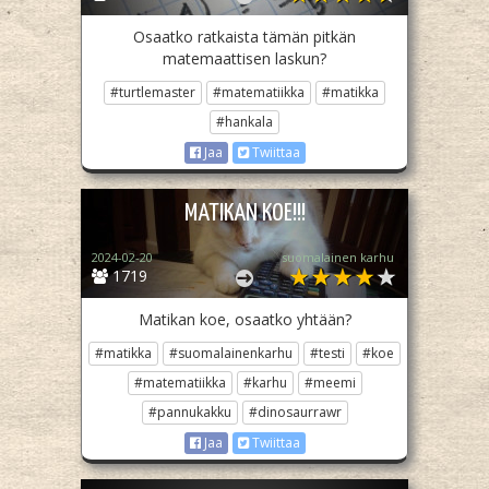
Osaatko ratkaista tämän pitkän
matemaattisen laskun?
#turtlemaster
#matematiikka
#matikka
#hankala
Jaa
Twiittaa
MATIKAN KOE!!!
2024-02-20
suomalainen karhu
1719
Matikan koe, osaatko yhtään?
#matikka
#suomalainenkarhu
#testi
#koe
#matematiikka
#karhu
#meemi
#pannukakku
#dinosaurrawr
Jaa
Twiittaa