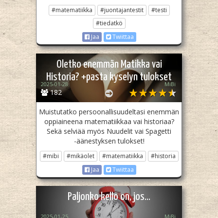
#matematiikka
#juontajantestit
#testi
#tiedatkö
Jaa
Twiittaa
Oletko enemmän Matikka vai
Historia? +pasta kyselyn tulokset
2025-01-28
MiBi
182
Muistutatko persoonallisuudeltasi enemmän
oppiaineena matematiikkaa vai historiaa?
Sekä selviää myös Nuudelit vai Spagetti
-äänestyksen tulokset!
#mibi
#mikäolet
#matematiikka
#historia
Jaa
Twiittaa
Paljonko kello on, jos...
2025-01-25
MiBi