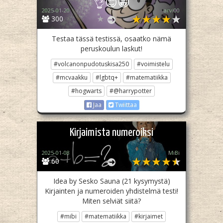
👌😊😁
2025-01-20
arvi00
300
Testaa tässä testissä, osaatko nämä
peruskoulun laskut!
#volcanonpudotuskisa250
#voimistelu
#mcvaakku
#lgbtq+
#matematiikka
#hogwarts
#@harrypotter
Jaa
Twiittaa
Kirjaimista numeroiksi
2025-01-08
MiBi
60
Idea by Sesko Sauna (21 kysymystä)
Kirjainten ja numeroiden yhdistelmä testi!
Miten selviät siitä?
#mibi
#matematiikka
#kirjaimet