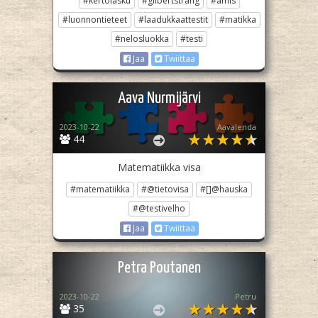
#kertolasku
#gilbertstrang
#amis
#luonnontieteet
#laadukkaattestit
#matikka
#nelosluokka
#testi
Jaa
Twiittaa
Aava Nurmijärvi
2023-10-22
Aavalenda
44
Matematiikka visa
#matematiikka
#@tietovisa
#[]@hauska
#@testivelho
Jaa
Twiittaa
Petra Poutanen
2023-10-22
Petru
35