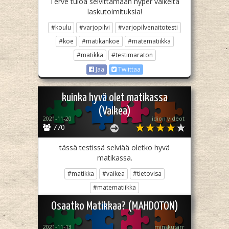
Terve tuloa selvittämään hyper vaikeita
laskutoimituksia!
#koulu
#varjopilvi
#varjopilvenaitotesti
#koe
#matikankoe
#matematiikka
#matikka
#testimaraton
Jaa
Twiittaa
kuinka hyvä olet matikassa
(Vaikea)
2021-11-20
idion videot
770
tässä testissä selviää oletko hyvä
matikassa.
#matikka
#vaikea
#tietovisa
#matematiikka
Jaa
Twiittaa
Osaatko Matikkaa? (MAHDOTON)
2021-11-13
minskutarr