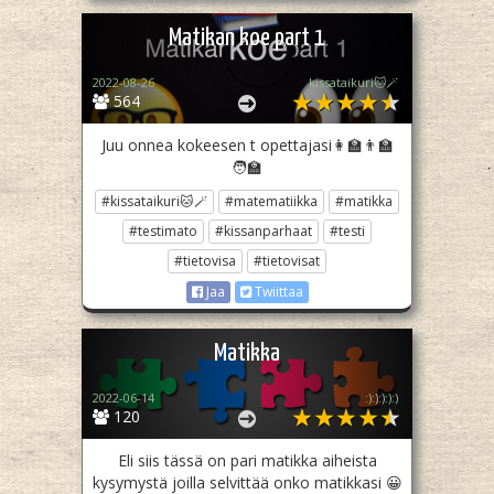
Matikan koe part 1
2022-08-26
kissataikuri🐱🪄
564
Juu onnea kokeesen t opettajasi👩‍🏫👨‍🏫
🧑‍🏫
#kissataikuri🐱🪄
#matematiikka
#matikka
#testimato
#kissanparhaat
#testi
#tietovisa
#tietovisat
Jaa
Twiittaa
Matikka
2022-06-14
:):):):):)
120
Eli siis tässä on pari matikka aiheista
kysymystä joilla selvittää onko matikkasi 😀