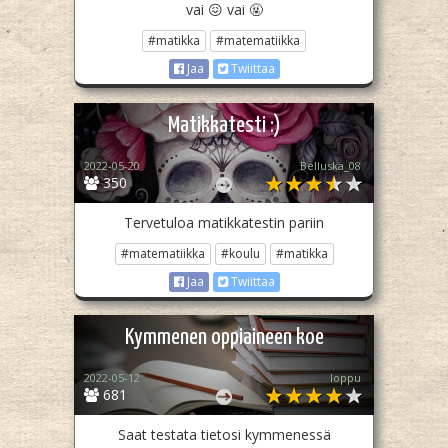
vai 😖 vai 🤬
#matikka
#matematiikka
Jaa
Twiittaa
Matikkatesti :)
2022-05-20
Belluska_08
350
Tervetuloa matikkatestin pariin
#matematiikka
#koulu
#matikka
Jaa
Twiittaa
Kymmenen oppiaineen koe
2022-05-12
loppu
681
Saat testata tietosi kymmenessä