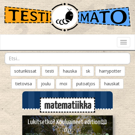
Toggl
Navig
soturikissat
testi
hauska
sk
harrypotter
tietovisa
joulu
moi
putoatjos
hauskat
matematiikka
Lukitsetko? Kouluaineet edition📖
𝜗𝜚
2026-05-20
ᴏᴘᴀᴀʟɪӄᴜᴜᯓ₊ ⊹꧂🌌🌪