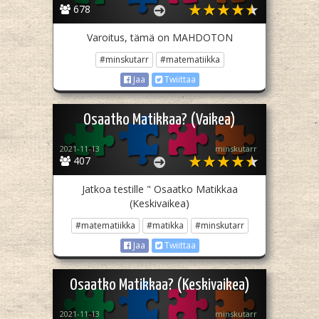
678
Varoitus, tämä on MAHDOTON
#minskutarr
#matematiikka
Jaa
Twiittaa
Osaatko Matikkaa? (Vaikea)
2021-11-13
minskutarr
407
Jatkoa testille " Osaatko Matikkaa
(Keskivaikea)
#matematiikka
#matikka
#minskutarr
Jaa
Twiittaa
Osaatko Matikkaa? (Keskivaikea)
2021-11-13
minskutarr