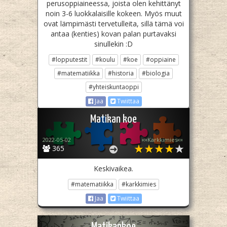
perusoppiaineessa, joista olen kehittänyt
noin 3-6 luokkalaisille kokeen. Myös muut
ovat lämpimästi tervetulleita, sillä tämä voi
antaa (kenties) kovan palan purtavaksi
sinullekin :D
#lopputestit
#koulu
#koe
#oppiaine
#matematiikka
#historia
#biologia
#yhteiskuntaoppi
Jaa
Twiittaa
Matikan koe
2022-05-02
🍬Karkkimies🍬
365
Keskivaikea.
#matematiikka
#karkkimies
Jaa
Twiittaa
Matikankoe