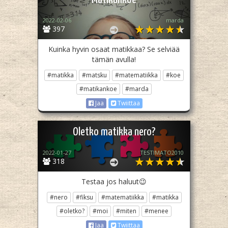
2022-02-06
marda
397
Kuinka hyvin osaat matikkaa? Se selviää
tämän avulla!
#matikka
#matsku
#matematiikka
#koe
#matikankoe
#marda
Jaa
Twiittaa
Oletko matikka nero?
2022-01-27
TESTIMATO2010
318
Testaa jos haluut😉
#nero
#fiksu
#matematiikka
#matikka
#oletko?
#moi
#miten
#menee
Jaa
Twiittaa