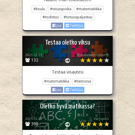
#koulu
#viisaspoika
#matematiikka
#todistus
#totuuspaljastuu
Jaa
Twiittaa
Testaa oletko viksu
2021-12-31
🎅jouluisaihminen🎅
132
Testaa visautesi
#matematiikka
#tietovisa
Jaa
Twiittaa
Oletko hyvä matikassa?
2021-12-28
Varjopilvi
390