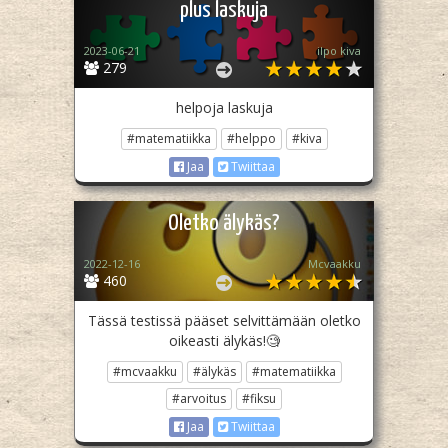
plus laskuja
2023-06-21
ilpo kiva
279
helpoja laskuja
#matematiikka
#helppo
#kiva
Jaa
Twiittaa
Oletko älykäs?
2022-12-16
Mcvaakku
460
Tässä testissä pääset selvittämään oletko
oikeasti älykäs!🧐
#mcvaakku
#älykäs
#matematiikka
#arvoitus
#fiksu
Jaa
Twiittaa