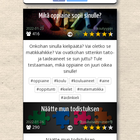
Mikä oppiaine sopii sinulle?
2022-01-23
Fiksutyyppi
416
Onkohan sinulla kielipäätä? Vai oletko se
matikkahikke? Vai ovatkohan sittenkin taito-
ja taideaineet se sun juttu? Tule
testaamaan, mikä oppiaine on juuri oikea
sinulle!
#oppiaine
#koulu
#kouluaineet
#aine
#oppitunti
#kielet
#matematiikka
#äidinkieli
Jaa
Twiittaa
Näätte mun todistuksen
2022-01-06
🎅jouluisaihminen🎅
290
Näätte mun todistuksen