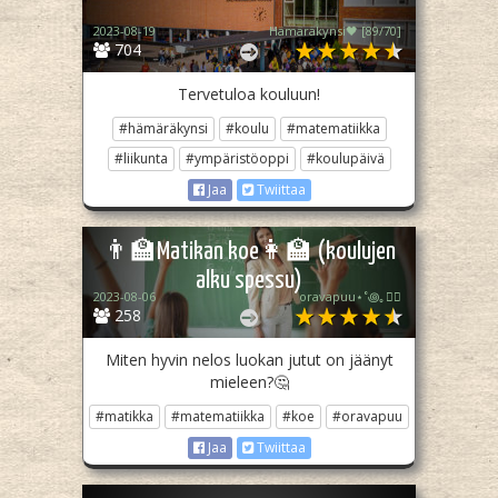
2023-08-19
Hämäräkynsi🖤 [89/70]
704
Tervetuloa kouluun!
#hämäräkynsi
#koulu
#matematiikka
#liikunta
#ympäristöoppi
#koulupäivä
Jaa
Twiittaa
👨‍🏫Matikan koe👩‍🏫 (koulujen
alku spessu)
2023-08-06
oravapuu⋆˚꩜｡🏳️‍🌈
258
Miten hyvin nelos luokan jutut on jäänyt
mieleen?🤔
#matikka
#matematiikka
#koe
#oravapuu
Jaa
Twiittaa