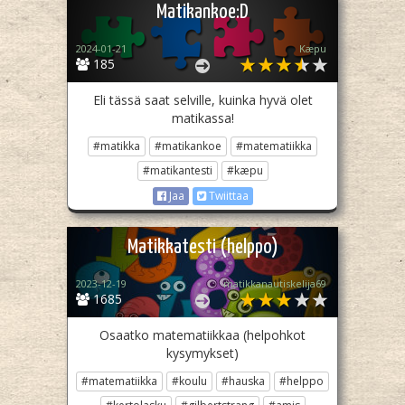
Matikankoe:D
2024-01-21
Kæpu
185
Eli tässä saat selville, kuinka hyvä olet
matikassa!
#matikka
#matikankoe
#matematiikka
#matikantesti
#kæpu
Jaa
Twiittaa
Matikkatesti (helppo)
2023-12-19
matikkanautiskelija69
1685
Osaatko matematiikkaa (helpohkot
kysymykset)
#matematiikka
#koulu
#hauska
#helppo