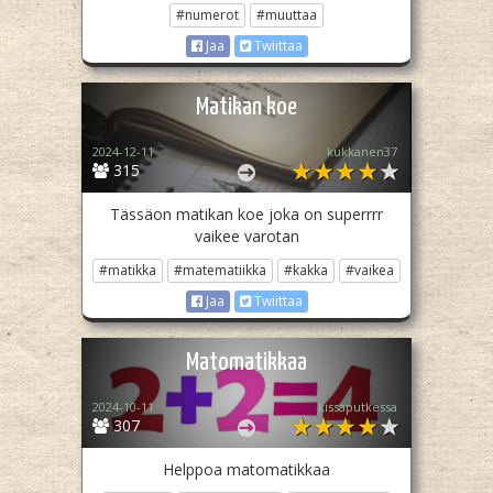
#numerot
#muuttaa
Jaa
Twiittaa
Matikan koe
2024-12-11
kukkanen37
315
Tässäon matikan koe joka on superrrr
vaikee varotan
#matikka
#matematiikka
#kakka
#vaikea
Jaa
Twiittaa
Matomatikkaa
2024-10-11
kissaputkessa
307
Helppoa matomatikkaa