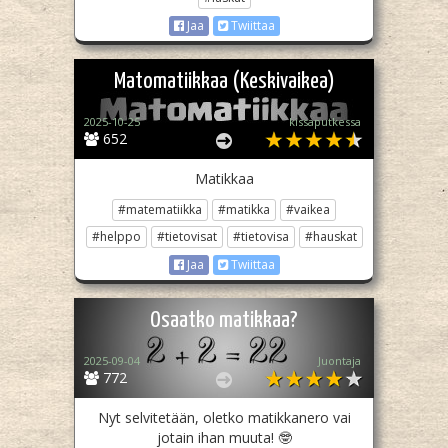
Jaa
Twiittaa
Matomatiikkaa (Keskivaikea)
2025-10-25
kissaputkessa
652
Matikkaa
#matematiikka
#matikka
#vaikea
#helppo
#tietovisat
#tietovisa
#hauskat
Jaa
Twiittaa
Osaatko matikkaa?
2025-09-04
Juontaja
772
Nyt selvitetään, oletko matikkanero vai
jotain ihan muuta! 🤓