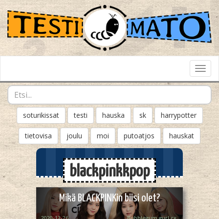
Toggl
Navig
soturikissat
testi
hauska
sk
harrypotter
tietovisa
joulu
moi
putoatjos
hauskat
blackpinkkpop
Mikä BLACKPINKin biisi olet?
2020-12-26
Bubblegum gurl cx