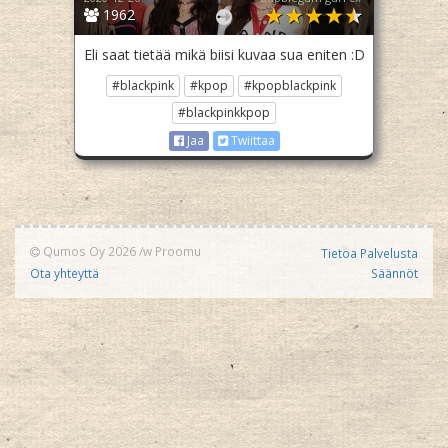
1962
Eli saat tietää mikä biisi kuvaa sua eniten :D
#blackpink
#kpop
#kpopblackpink
#blackpinkkpop
Jaa
Twiittaa
Qumos Oy 2026
/w
Proomu
Tietoa Palvelusta
Ota yhteyttä
Säännöt