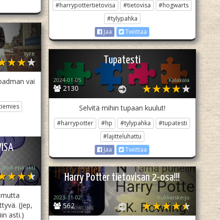
#harrypottertietovisa
#tietovisa
#hogwarts
#tylypahka
Jaa
Twiittaa
syre
Tupatesti
2024-01-05
Kalakala
roadman vai
2130
tiemies
Selvitä mihin tupaan kuulut!
#harrypotter
#hp
#tylypahka
#tupatesti
#lajitteluhattu
VISA
Jaa
Twiittaa
 (tod.epä.akt)
Harry Potter tietovisan 2-osa!!!
 mutta
2023-11-02
Kukkaiskeiju
tyvä. (Jep,
562
in asti.)