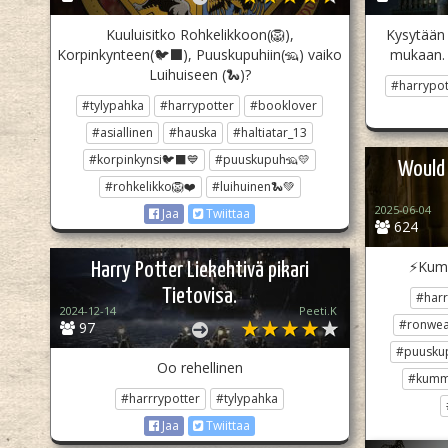
Kuuluisitko Rohkelikkoon(🦁),
Kysytään 
Korpinkynteen(🐦‍⬛), Puuskupuhiin(🦡) vaiko
mukaan. T
Luihuiseen (🐍)?
#harrypot
#tylypahka
#harrypotter
#booklover
#asiallinen
#hauska
#haltiatar_13
#korpinkynsi🐦‍⬛💙
#puuskupuh🦡💛
Would 
#rohkelikko🦁❤️
#luihuinen🐍💚
2025-06-04
Jaa
Twiittaa
624
⚡️Kum
Harry Potter Liekehtivä pikari
Tietovisa.
#harr
2024-12-14
Peeti.K
#ronwea
97
#puusku
Oo rehellinen
#kumma
#harrrypotter
#tylypahka
Jaa
Twiittaa