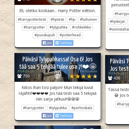
perusteell
Eli, oletko koskaan... Harry Potter edition.
#harrypo
#harrypottertesti
#hptesti
#hp
#luihuinen
#hpkirjat
#harrypotter
#tylypahka
#rohkelikko
#tunnistaha
#puuskupuh
#potterhead
Jaa
Twiittaa
Päiväsi Tylypahkassa! Osa 6! Jos
Päiväsi 
tää saa 5 tekijää tulee osa 7!❤️🤩
Jos testi
2024-09-23
Perhoskala
2024-09-22
🤩
750
436
Kiitos ihan tosi paljon! Mun tekijä luvut
Tässä test
räjähti!!❤️❤️❤️❤️ Jos tää testi saa 5 tekijää
😁 Jos t
niin sarja jatkuu!!🤩🤩🤩
#harry
#harrypotter
#tylypahka
#perhoskala
Jaa
Twiittaa