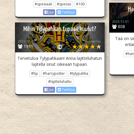
#spesiaali
#spessu
#100
Ha
Jaa
Twiittaa
2023-11-01
808
Mihin Tylypahkan tupaan kuulut?
Tää on sii
2023-10-31
Rusinarisu
erila
1991
#har
Tervetuloa Tylypahkaan! Anna lajitteluhatun
lajitella sinut oikeaan tupaan.
#hp
#harrypotter
#tylypahka
#lajitteluhattu
Jaa
Twiittaa