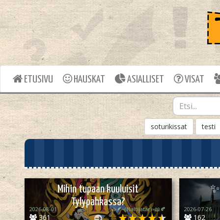
ETUSIVU
HAUSKAT
ASIALLISET
VISAT
soturikissat
testi
Mihin tupaan kuuluisit
✨H
Tylypahkassa?
2026-08-01
☕🪶~(ℍaltijatar)~📖🍂
2026-07-26
361
162