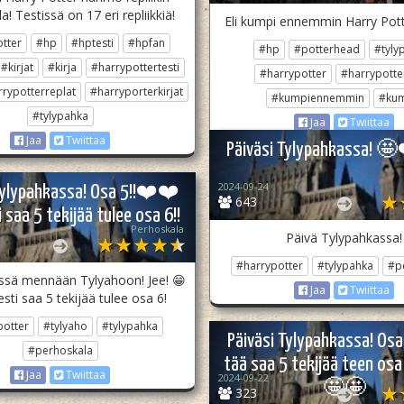
a! Testissä on 17 eri repliikkiä!
Eli kumpi ennemmin Harry Potte
tter
#hp
#hptesti
#hpfan
#hp
#potterhead
#tyly
#kirjat
#kirja
#harrypottertesti
#harrypotter
#harrypotter
rrypotterreplat
#harryporterkirjat
#kumpiennemmin
#ku
#tylypahka
Jaa
Twiittaa
Jaa
Twiittaa
Päiväsi Tylypahkassa! 🤩
2024-09-24
Tylypahkassa! Osa 5!!❤️❤️
643
 saa 5 tekijää tulee osa 6!!
Perhoskala
Päivä Tylypahkassa!
#harrypotter
#tylypahka
#p
issä mennään Tylyahoon! Jee! 😁
Jaa
Twiittaa
esti saa 5 tekijää tulee osa 6!
potter
#tylyaho
#tylypahka
Päiväsi Tylypahkassa! Osa 
#perhoskala
tää saa 5 tekijää teen o
Jaa
Twiittaa
2024-09-22
🤩🤩
323