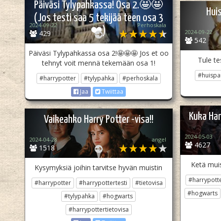
Päiväsi Tylypahkassa! Osa 2.🤩🤩
Hui
(Jos testi saa 5 tekijää teen osa 3
2024-09-22
Perhoskala
❤️)
2024-09-22
429
542
Päiväsi Tylypahkassa osa 2!🤩🤩🤩 Jos et oo
Tule te
tehnyt voit mennä tekemään osa 1!
#huispa
#harrypotter
#tylypahka
#perhoskala
Jaa
Twiittaa
Kuka Har
Vaikeahko Harry Potter -visa!!
2024-05-03
2024-04-28
angel
4627
1518
Ketä muis
Kysymyksiä joihin tarvitse hyvän muistin
#harrypott
#harrypotter
#harrypottertesti
#tietovisa
#hogwarts
#tylypahka
#hogwarts
#harrypottertietovisa