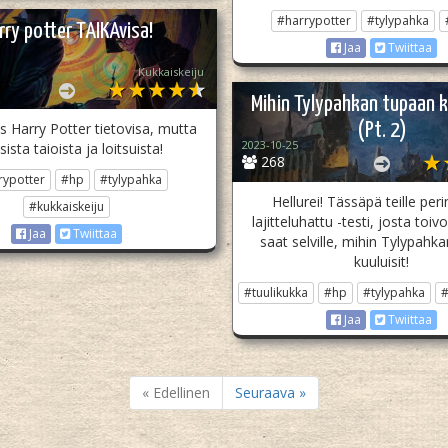
#harrypotter
#tylypahka
rry potter TAIKAvisa!
Jaa
Twiittaa
Kukkaiskeiju
Mihin Tylypahkan tupaan k
s Harry Potter tietovisa, mutta
(Pt. 2)
2023-10-25
isista taioista ja loitsuista!
268
rypotter
#hp
#tylypahka
Hellurei! Tässäpä teille per
#kukkaiskeiju
lajitteluhattu -testi, josta to
Jaa
Twiittaa
saat selville, mihin Tylypahk
kuuluisit!
#tuulikukka
#hp
#tylypahka
#
Jaa
Twiittaa
« Edellinen
Seuraava »