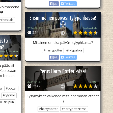
Jaa
Twiittaa
n kolmantena
a❤️
Ensimmäinen päiväsi tylypahkassa!
erhoskala
🤩
2024-09-22
Perhoskala
524
asta
Millainen on eka päiväsi tylyphkassa?
n?
#harrypotter
#tylypahka
Luna Lovekiva
Jaa
Twiittaa
a pääsisit
! Katsotaan
Perus Harry Potter -visa!
in linnaan
2024-04-27
angel
3542
ka
#potter
#tylyaho
Kysymykset vaikenee mitä enemmän etenet
:)
uuskupuh
#harrypotter
#harrypottertesti