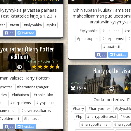
kysymyksiä ja vastaa parhaasi
Mihin tupaan kuulut? Tämä tes
esti käsittelee kirjoja 1,2,3 :)
mahdollisimman puolueettomiin 
arvattaviin kysymyksii
ter
#testi
#tylypahka
#joku
#tylypahka
#luihuinen
#ro
Jaa
Twiittaa
#puuskupuh
#korpinkynsi
#
#tupatesti
you rather (Harry Potter
Jaa
Twiittaa
edition)
•⚡️Harry Potter fan⚡️•
Harry potter visa
man valitset Harry Potter⚡️
2025-03-29
Testia
ypotter
#hermionegranger
1514
sley
#luihuinen
#rohkelikko
Ootko potterhead?
puh
#korpinkynsi
#tylypahka
#harry
#harrypotter
#tylypah
nvalitset
#severuskalkaros
#hp
#harrypottertesti
#✨pot
#voldemort
#fantasia
#harrypotter_fan
#harrypot
Jaa
Twiittaa