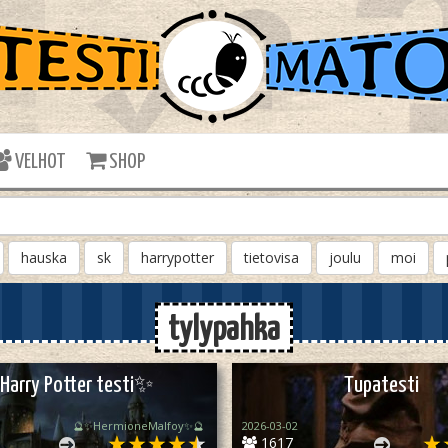
VELHOT
SHOP
hauska
sk
harrypotter
tietovisa
joulu
moi
tylypahka
arry Potter testi✨
Tupatesti
🔮✨HermioneMalfoy✨🔮
2026-03-02
1617