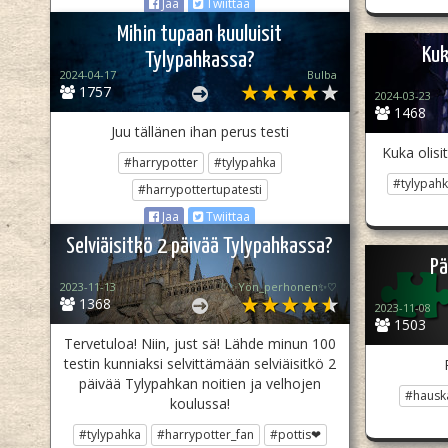
Jaa
Twiittaa
Mihin tupaan kuuluisit
Kuk
Tylypahkassa?
2024-04-17
Bulba
1757
2024-03-23
1468
Juu tällänen ihan perus testi
Kuka olisi
#harrypotter
#tylypahka
#tylypah
#harrypottertupatesti
Jaa
Twiittaa
Selviäisitkö 2 päivää Tylypahkassa?
Pä
2023-11-13
♡✨️Yön_perhonen✨♡
1368
2023-11-08
1503
Tervetuloa! Niin, just sä! Lähde minun 100
testin kunniaksi selvittämään selviäisitkö 2
päivää Tylypahkan noitien ja velhojen
#hausk
koulussa!
#tylypahka
#harrypotter_fan
#pottis❤