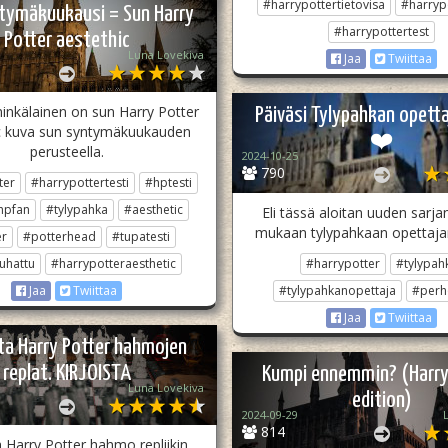
#harrypottertietovisa
#harrypo
tymäkuukausi = Sun Harry
#harrypottertest
Potter aestethic
Luna Lovekiva
Jaa
Twiittaa
minkälainen on sun Harry Potter
Päiväsi Tylypahkan opett
c kuva sun syntymäkuukauden
❤️
perusteella.
2024-10-25
790
ter
#harrypottertesti
#hptesti
hpfan
#tylypahka
#aesthetic
Eli tässä aloitan uuden sarja
mukaan tylypahkaan opettaja
er
#potterhead
#tupatesti
luhattu
#harrypotteraesthetic
#harrypotter
#tylypah
#tylypahkanopettaja
#perh
Jaa
Twiittaa
Jaa
Twiittaa
ta Harry Potter hahmojen
replat. KIRJOISTA
Kumpi ennemmin? (Harry
Luna Lovekiva
edition)
2024-09-29
814
 Harry Potter hahmo repliikin