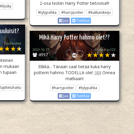
2-osa testiin Harry Potter tietovisa!!!
#lilysky
#tylypahka
#harrypotter
#kukkaiskeiju
Jaa
Twiittaa
uuluisit?
Mikä Harry Potter hahmo olet??
Tuulikukka
2023-10-17
FatMursu123
4997
inteinen
ivon mukaan
Elikkä... Tänään saat tietää kuka harry
an tupaan
potterin hahmo TODELLA olet ;)))) Onnea
matkaan!
lajitteluhattu
#harrypotter
#tylypahka
Jaa
Twiittaa