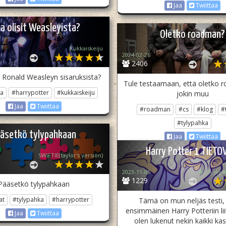
Jaa
Twiittaa
a olisit Weasleyista?
Oletko roadman?
Kukkaiskeiju
2024-02-26
2406
t Ronald Weasleyn sisaruksista?
Tule testaamaan, että oletko 
ka
#harrypotter
#kukkaiskeiju
jokin muu
Jaa
Twiittaa
#roadman
#cs
#klog
#
#tylypahka
äsetkö tylypahkaan
Jaa
Twiittaa
Harry Potter 1 TIETO
SWIFTIE(taylor's version)
2023-11-05
🍀Lilysky🍀
1229
Pääsetkö tylypahkaan
at
#tylypahka
#harrypotter
Tämä on mun neljäs testi,
ensimmäinen Harry Potteriin liit
Jaa
Twiittaa
olen lukenut nekin kaikki kasi