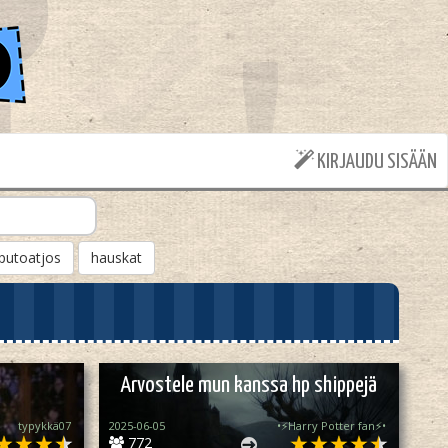
KIRJAUDU SISÄÄN
putoatjos
hauskat
Arvostele mun kanssa hp shippejä
typykkä07
2025-06-05
•⚡️Harry Potter fan⚡️•
772