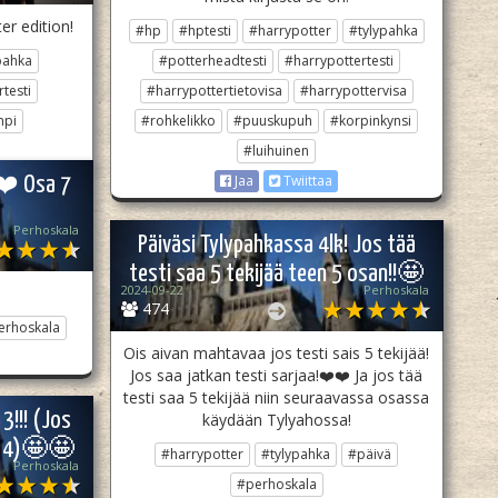
r edition!
#hp
#hptesti
#harrypotter
#tylypahka
pahka
#potterheadtesti
#harrypottertesti
testi
#harrypottertietovisa
#harrypottervisa
mpi
#rohkelikko
#puuskupuh
#korpinkynsi
#luihuinen
Jaa
Twiittaa
❤️ Osa 7
Perhoskala
Päiväsi Tylypahkassa 4lk! Jos tää
testi saa 5 tekijää teen 5 osan!!🤩
2024-09-22
Perhoskala
474
erhoskala
Ois aivan mahtavaa jos testi sais 5 tekijää!
Jos saa jatkan testi sarjaa!❤️❤️ Ja jos tää
testi saa 5 tekijää niin seuraavassa osassa
3!!! (Jos
käydään Tylyahossa!
sa 4)🤩🤩
#harrypotter
#tylypahka
#päivä
Perhoskala
#perhoskala