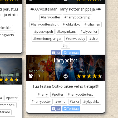
ti perustuu
❤️⚡️Arvostellaan Harry Potter shippejä⚡️❤️
ja ei niin
#harrypotter
#harrypottership
n.
#harrypottershipit
#rohkelikko
#luihuinen
hkelikko
#puuskupuh
#korpinkynsi
#tylypahka
hogwarts
#hermionegranger
#ronweasley
#ship
#hp
Jaa
Twiittaa
Harrypotter
2025-04-18
mochi_sushi☆♡
utomaatti📄🏧
1131
Tuu testaa Ootko oikee velho tietäjä🦋
#harry
#potter
#harrypottertesti
ka
#potter
#harrypotter
#velho
#taika
#tylypahka
terhead✨
Jaa
Twiittaa
terkoe