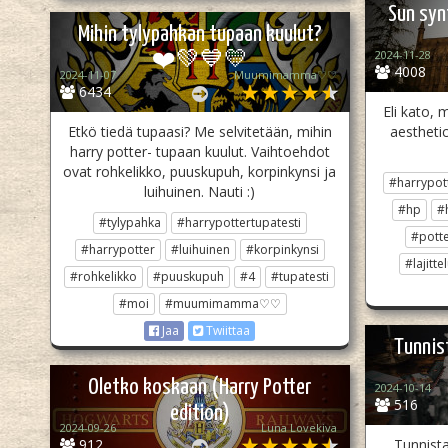
Sun syn
Mihin tylypahkan tupaan kuulut?
2024-11-28
❤️💚💙💛
4008
2024-11-07
Muumimamma♡♡
6434
Eli kato, 
Etkö tiedä tupaasi? Me selvitetään, mihin
aestheti
harry potter- tupaan kuulut. Vaihtoehdot
ovat rohkelikko, puuskupuh, korpinkynsi ja
#harrypot
luihuinen. Nauti :)
#hp
#
#tylypahka
#harrypottertupatesti
#pott
#harrypotter
#luihuinen
#korpinkynsi
#lajitte
#rohkelikko
#puuskupuh
#4
#tupatesti
#moi
#muumimamma♡♡
Jaa
Twiittaa
Tunnis
Oletko koskaan (Harry Potter
2024-10-14
516
edition)
2024-09-26
Luna Lovekiva
912
Tunnista