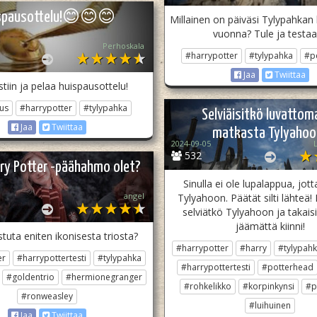
spausottelu!😊😊😊
Millainen on päiväsi Tylypahka
vuonna? Tule ja testa
Perhoskala
#harrypotter
#tylypahka
#p
Jaa
Twiittaa
stiin ja pelaa huispausottelu!
us
#harrypotter
#tylypahka
Selviäisitkö luvattom
Jaa
Twiittaa
matkasta Tylyahoo
2024-09-05
532
ry Potter -päähahmo olet?
Sinulla ei ole lupalappua, jott
angel
Tylyahoon. Päätät silti lähteä
selviätkö Tylyahoon ja takais
jäämättä kiinni!
tuta eniten ikonisesta triosta?
#harrypotter
#harry
#tylypah
er
#harrypottertesti
#tylypahka
#harrypottertesti
#potterhead
#goldentrio
#hermionegranger
#rohkelikko
#korpinkynsi
#p
#ronweasley
#luihuinen
Jaa
Twiittaa