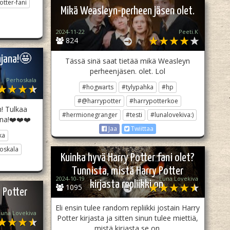
tter-fani
Mikä Weasleyn-perheen jäsen olet.
2024-11-22
Peeti.K
824
ajana!🤩
Tässä sinä saat tietää mikä Weasleyn
perheenjäsen. olet. Lol
Perhoskala
#hogwarts
#tylypahka
#hp
#@harrypotter
#harrypotterkoe
n! Tulkaa
#hermionegranger
#testi
#lunalovekiva:)
na!❤️❤️❤️
Jaa
Twiittaa
ka
oskala
Kuinka hyvä Harry Potter fani olet?
Tunnista, mistä Harry Potter
2024-10-19
Luna Lovekiva
kirjasta repliikki on.
1095
 Potter
Eli ensin tulee random repliikki jostain Harry
Luna Lovekiva
Potter kirjasta ja sitten sinun tulee miettiä,
mistä kirjasta se on.