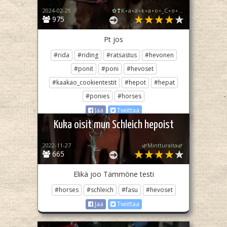
2024-02-29
✿❣K⋆a⋆a⋆k⋆a⋆o⋆_C⋆o⋆o⋆k⋆i⋆e⋆❣✿
975
Pt jos
#rida
#riding
#ratsastus
#hevonen
#ponit
#poni
#hevoset
#kaakao_cookientestit
#hepot
#hepat
#ponies
#horses
Jaa
Twiittaa
Kuka oisit mun Schleich hepoist
2022-11-27
🌿Mintturaita🌿
665
Elikä joo Tämmöne testi
#horses
#schleich
#fasu
#hevoset
Jaa
Twiittaa