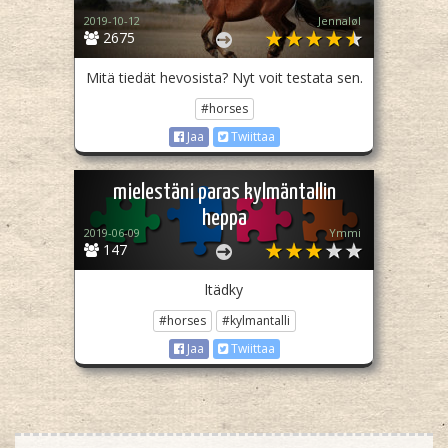
2019-10-12
Jennaløl
2675
Mitä tiedät hevosista? Nyt voit testata sen.
#horses
Jaa
Twiittaa
mielestäni paras kylmäntallin
heppa
2019-06-09
Ymmi
147
ltädky
#horses
#kylmantalli
Jaa
Twiittaa