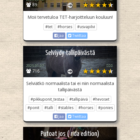
89
Moii tervetuloa TET-harjoitteluun kouluun!
#tet
#horses
#usvapilvi
Jaa
Twiittaa
Selviydy tallipäivästä
2025-01-07
🏳️‍🌈✨
716
Selviätkö normaalista tai ei niin normaalista
tallipäivästä
#pikkuponit_testaa
#tallipäivä
#hevoset
#ponit
#talli
#stables
#horses
#ponies
Jaa
Twiittaa
Putoat jos ( rida edition)