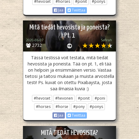
#hevoset
#horses
#ponit
#ponys
Jaa
Twiittaa
Mitä tiedät hevosista ja poneista?
Pt. 1
2020-06-07
Safirah
2732
Tässä testissä voit testata, mitä tiedät
hevosista ja poneista. Tää on pt. 1, eli tää
on helpoin ja ensimmäinen versio. Vastaa
tietosi ja taitosi mukaan ja muista arvostella
testi! Ps. kuvat on otettu Pixabaysta, josta
saa ilmaisia kuvia :)
#hevoset
#hevonen
#ponit
#poni
#horses
#horse
#pony
#ponys
Jaa
Twiittaa
MITÄ TIEDÄT HEVOSISTA?