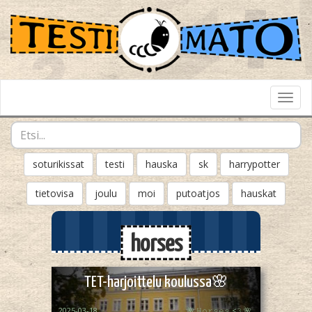
Toggl
Navig
soturikissat
testi
hauska
sk
harrypotter
tietovisa
joulu
moi
putoatjos
hauskat
horses
TET-harjoittelu koulussa🌸
2025-03-18
🌺 𝙷𝚘𝚛𝚜𝚎𝚜 <𝟹 🌺