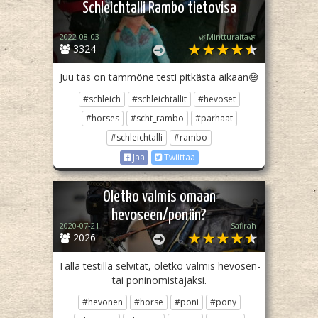
Schleichtalli Rambo tietovisa
2022-08-03
🌿Mintturaita🌿
3324
Juu täs on tämmöne testi pitkästä aikaan😅
#schleich
#schleichtallit
#hevoset
#horses
#scht_rambo
#parhaat
#schleichtalli
#rambo
Jaa
Twiittaa
Oletko valmis omaan
hevoseen/poniin?
2020-07-21
Safirah
2026
Tällä testillä selvität, oletko valmis hevosen-
tai poninomistajaksi.
#hevonen
#horse
#poni
#pony