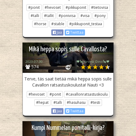
#ponit
#hevoset
#pikkuponit
#tietovisa
#talli
#tallit
#ponivisa
#visa
#pony
#horse
#stable
#pikkuponit_testaa
Jaa
Twiittaa
Mikä heppa sopis sulle Cavallosta?
2023-07-30
🖤🦕Hirveä_Dino🦕🖤
574
Terve, täs saat tietää mikä heppa sopis sulle
Cavallon ratsastuskoulusta! Nauti <3
#hevoset
#ponit
#cavallonratsastuskoulu
#hepat
#talli
#hasuhasu
#testi
Jaa
Twiittaa
Kumpi Nummelan ponitalli-kirja?