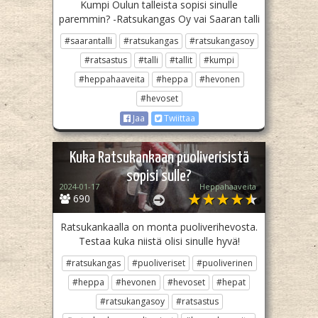
Kumpi Oulun talleista sopisi sinulle
paremmin? -Ratsukangas Oy vai Saaran talli
#saarantalli
#ratsukangas
#ratsukangasoy
#ratsastus
#talli
#tallit
#kumpi
#heppahaaveita
#heppa
#hevonen
#hevoset
Jaa
Twiittaa
Kuka Ratsukankaan puoliverisistä
sopisi sulle?
2024-01-17
Heppahaaveita
690
Ratsukankaalla on monta puoliverihevosta.
Testaa kuka niistä olisi sinulle hyvä!
#ratsukangas
#puoliveriset
#puoliverinen
#heppa
#hevonen
#hevoset
#hepat
#ratsukangasoy
#ratsastus