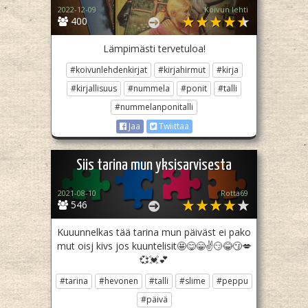
2022-12-09
Koivun lehti
400
Lämpimästi tervetuloa!
#koivunlehdenkirjat
#kirjahirmut
#kirja
#kirjallisuus
#nummela
#ponit
#talli
#nummelanponitalli
Jaa
Twiittaa
Siis tarina mun yksisarvisesta
2021-08-10
Rotta69
546
Kuuunnelkas tää tarina mun päiväst ei pako
mut oisj kivs jos kuuntelisit🤩😋😁✌️😏😂😗💋
💞💓💕
#tarina
#hevonen
#talli
#slime
#peppu
#päivä