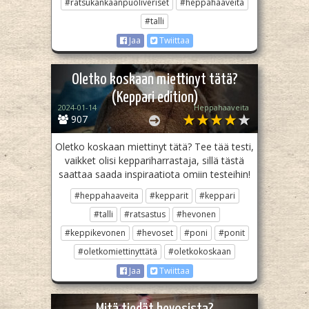
#ratsukankaanpuoliveriset
#heppahaaveita
#talli
Jaa
Twiittaa
Oletko koskaan miettinyt tätä?
(Keppari edition)
2024-01-14
Heppahaaveita
907
Oletko koskaan miettinyt tätä? Tee tää testi,
vaikket olisi keppariharrastaja, sillä tästä
saattaa saada inspiraatiota omiin testeihin!
#heppahaaveita
#kepparit
#keppari
#talli
#ratsastus
#hevonen
#keppikevonen
#hevoset
#poni
#ponit
#oletkomiettinyttätä
#oletkokoskaan
Jaa
Twiittaa