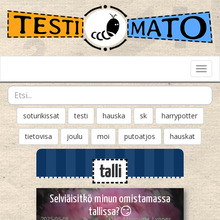
Toggl
Navig
soturikissat
testi
hauska
sk
harrypotter
tietovisa
joulu
moi
putoatjos
hauskat
talli
Selviäisitkö minun omistamassa
tallissa?😏
2025-05-08
꧁♡ Moonlight_Lynner_Lover ♡꧂