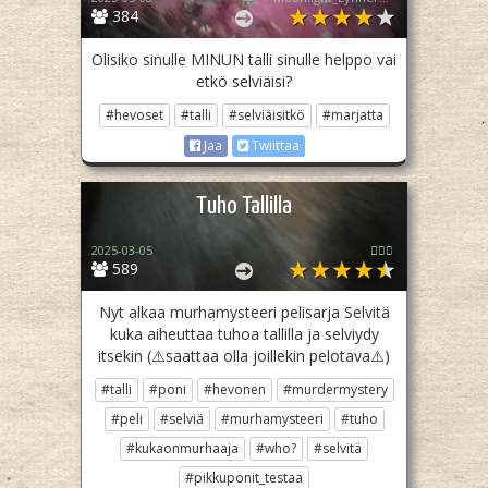
384
Olisiko sinulle MINUN talli sinulle helppo vai
etkö selviäisi?
#hevoset
#talli
#selviäisitkö
#marjatta
Jaa
Twiittaa
Tuho Tallilla
2025-03-05
🏳️‍🌈✨
589
Nyt alkaa murhamysteeri pelisarja Selvitä
kuka aiheuttaa tuhoa tallilla ja selviydy
itsekin (⚠️saattaa olla joillekin pelotava⚠️)
#talli
#poni
#hevonen
#murdermystery
#peli
#selviä
#murhamysteeri
#tuho
#kukaonmurhaaja
#who?
#selvitä
#pikkuponit_testaa