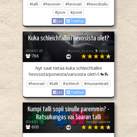
#talli
#hevonen
#hevoset
#hevoshullu
#poni
#ponit
Jaa
Twiittaa
Kuka schleichtallini hevosista olet?
2024-01-20
𝙼𝚞𝚜𝚜𝚎_𝙺𝚒𝚜𝚜𝚊_🐈 epä akt.
766
Nyt saat tietää kuka schleichtallini
hevosista/poneista/varsoista olet!🐴🐎🏇
#hevoset
#talli
#schleich
#mussentestit
Jaa
Twiittaa
Kumpi talli sopii sinulle paremmin? -
Ratsukangas vai Saaran talli
2024-01-17
Heppahaaveita
600