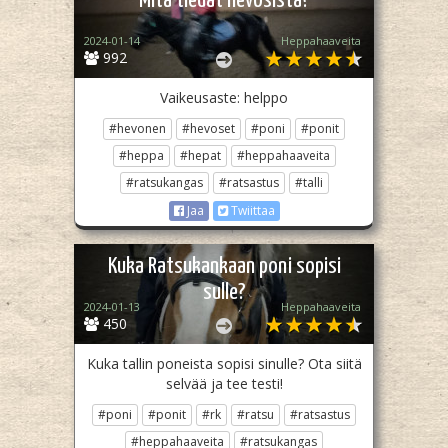
Mitä tiedät hevosista?
2024-01-14
Heppahaaveita
992
Vaikeusaste: helppo
#hevonen
#hevoset
#poni
#ponit
#heppa
#hepat
#heppahaaveita
#ratsukangas
#ratsastus
#talli
Jaa
Twiittaa
Kuka Ratsukankaan poni sopisi
sulle?
2024-01-13
Heppahaaveita
450
Kuka tallin poneista sopisi sinulle? Ota siitä
selvää ja tee testi!
#poni
#ponit
#rk
#ratsu
#ratsastus
#heppahaaveita
#ratsukangas