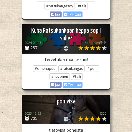
#ratsukangasoy
#talli
Jaa
Twiittaa
Kuka Ratsukankaan heppa sopii
sulle?
2024-01-13
Sonttinen💐💐
287
Tervetuloa mun testiin!
#omenapuu
#ratsukangas
#poni
#hevonen
#talli
Jaa
Twiittaa
ponivisa
2023-12-23
🏳️‍🌈✨
705
tietovisa poneista