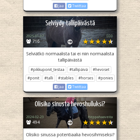
Jaa
Twiittaa
Selviydy tallipäivästä
2025-01-07
🏳️‍🌈✨
716
Selviätkö normaalista tai ei niin normaalista
tallipäivästä
#pikkuponit_testaa
#tallipäivä
#hevoset
#ponit
#talli
#stables
#horses
#ponies
Jaa
Twiittaa
Olisiko sinusta hevoshulluksi?
2024-02-23
Heppahaaveita
494
Olisiko sinussa potentiaalia hevosihmiseksi?