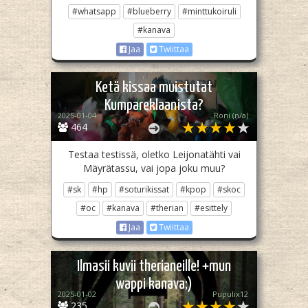
#whatsapp
#blueberry
#minttukoiruli
#kanava
Jaa
Twiittaa
Ketä kissaa muistutat
Kumpareklaanista?
2025-01-04
Roni (n/a)
464
Testaa testissä, oletko Leijonatähti vai
Mäyrätassu, vai jopa joku muu?
#sk
#hp
#soturikissat
#kpop
#skoc
#oc
#kanava
#therian
#esittely
Jaa
Twiittaa
Ilmasii kuvii therianeille! +mun
wappi kanava;)
2025-01-02
Pupulix12
235