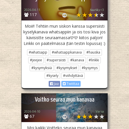
2026-04-11
𝑺𝒕𝒂𝒓𝑺𝒌𝒚<3
117
Moii!! Tehtiin mun siskon kanssa supersiisti
kyselykanava whatsappiin ja ois tosi kiva jos
kävisistte seuraamassa🩷🩷 kiitos paljon!
Linkki on päätelmässä (tän testin lopussa) :)
#whatsapp
#whatsappkanava
#hauska
#jeejee
#supersiisti
#kanava
#linkki
#kysymyksiä
#kysymykset
#kysymys
#kysely
#viihdyttävä
Jaa
Twiittaa
Voitko seuraa mun kanavaa
2026-04-10
Varsa
67
Moi kaikki Voitteko seuraa mun kanavaa