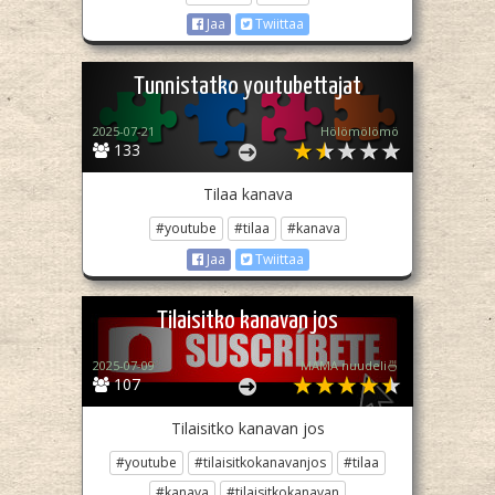
Jaa
Twiittaa
Tunnistatko youtubettajat
2025-07-21
Hölömölömö
133
Tilaa kanava
#youtube
#tilaa
#kanava
Jaa
Twiittaa
Tilaisitko kanavan jos
2025-07-09
MAMA nuudeli🍜
107
Tilaisitko kanavan jos
#youtube
#tilaisitkokanavanjos
#tilaa
#kanava
#tilaisitkokanavan