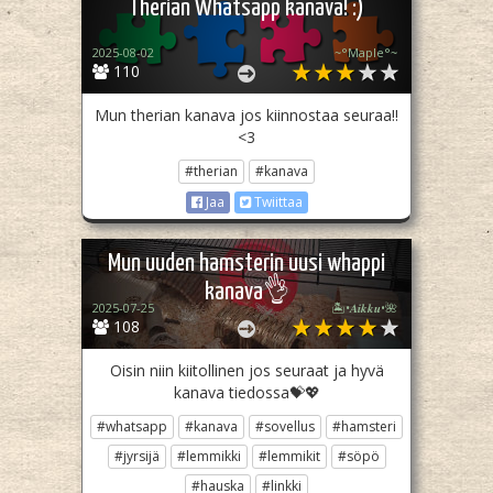
Therian Whatsapp kanava! :)
2025-08-02
~°Maple°~
110
Mun therian kanava jos kiinnostaa seuraa!!
<3
#therian
#kanava
Jaa
Twiittaa
Mun uuden hamsterin uusi whappi
kanava👌
2025-07-25
🏝️•𝑨𝒊𝒌𝒌𝒖•🌺
108
Oisin niin kiitollinen jos seuraat ja hyvä
kanava tiedossa💝💖
#whatsapp
#kanava
#sovellus
#hamsteri
#jyrsijä
#lemmikki
#lemmikit
#söpö
#hauska
#linkki