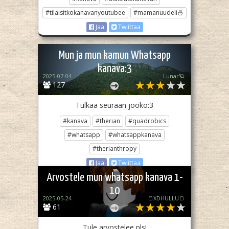
#tilaisitkokanavanyoutubee
#mamanuudeli🍜
Jaa
Twiittaa
Mun ja mun kamun Whatsapp
kanava:3
2025-07-04
Lunar🪐
127
Tulkaa seuraan jooko:3
#kanava
#therian
#quadrobics
#whatsapp
#whatsappkanava
#therianthropy
Jaa
Twiittaa
Arvostele mun whatsapp kanava 1-
10
2025-05-24
🍞XDHULLU🍞
61
Tule arvostelee pls!