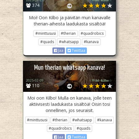
374
Moi! Oon Kilbo ja päivitän mun kanavalle
therian-aiheista laadukasta sisältöä!
#minttususi
#therian
#quadrobics
#quads
#whatsapp
#kanava
Jaa
Twiittaa
Mun therian whatsapp kanava!
2025-02-09
☆𝐖𝐢𝐥𝐝~𝐊𝐢𝐥𝐛𝐨☆
110
Moi oon Kilbo! Mulla on kanava, jolle teen
aktiivisesti laadukasta sisältöä! Oisin tosi
onnellinen, jos seuraisit.
#minttususi
#therian
#whatsapp
#kanava
#quadrobics
#quads
Jaa
Twiittaa