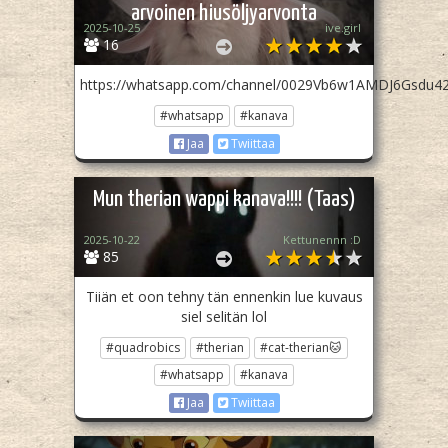
arvoinen hiusöljyarvonta
2025-10-25
ive.girl
16
https://whatsapp.com/channel/0029Vb6w1AMDJ6Gsdu4
#whatsapp
#kanava
Jaa
Twiittaa
Mun therian wappi kanava!!!! (Taas)
2025-10-22
Kettunennn :D
85
Tiiän et oon tehny tän ennenkin lue kuvaus
siel selitän lol
#quadrobics
#therian
#cat-therian🐱
#whatsapp
#kanava
Jaa
Twiittaa