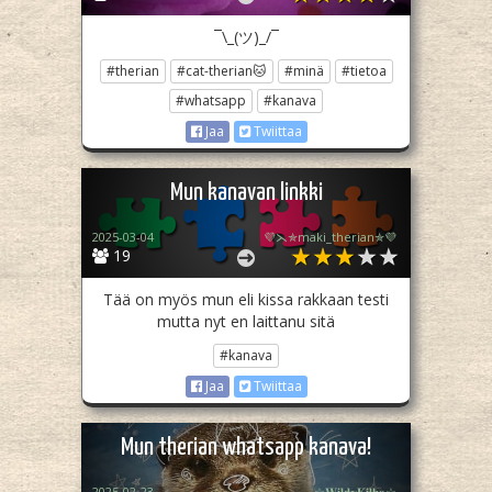
¯\_(ツ)_/¯
#therian
#cat-therian🐱
#minä
#tietoa
#whatsapp
#kanava
Jaa
Twiittaa
Mun kanavan linkki
2025-03-04
💜⋋✯maki_therian✯💜
19
Tää on myös mun eli kissa rakkaan testi
mutta nyt en laittanu sitä
#kanava
Jaa
Twiittaa
Mun therian whatsapp kanava!
2025-02-23
☆𝐖𝐢𝐥𝐝~𝐊𝐢𝐥𝐛𝐨☆