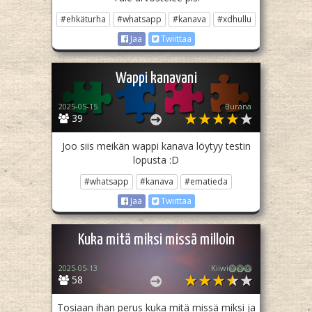
#ehkäturha
#whatsapp
#kanava
#xdhullu
Jaa
Twiittaa
Wappi kanavani
2025-05-15
Burana
39
Joo siis meikän wappi kanava löytyy testin
lopusta :D
#whatsapp
#kanava
#ematieda
Jaa
Twiittaa
Kuka mitä miksi missä milloin
2025-05-13
Kiiwi🥝🥝🥝
58
Tosiaan ihan perus kuka mitä missä miksi ja