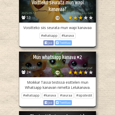
Voitteko seurata mun wapi
kanavaa?
2025-09-12
Ice Hockey Girl
53
Voisitteko siis seurata mun wapi kanavaa
#whatsapp
#kanava
Jaa
Twiittaa
Mun whatsapp kanava #2
2025-09-02
🌿Usvavarjo🌿
24
Moikka! Tässä testissä esittelen mun
Whatsapp kanavan nimeltä Lelukanava.
#whatsapp
#kanava
#seuraa
#sipsitestit
Jaa
Twiittaa