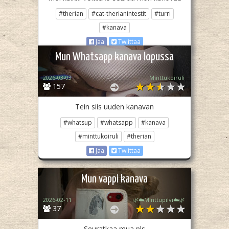
#therian
#cat-therianintestit
#turri
#kanava
Jaa
Twiittaa
Mun Whatsapp kanava lopussa
2026-03-03
Minttukoiruli
157
Tein siis uuden kanavan
#whatsup
#whatsapp
#kanava
#minttukoiruli
#therian
Jaa
Twiittaa
Mun vappi kanava
2026-02-11
🌿☁️Minttupilvi☁️🌿
37
Seuratkaa mua pls