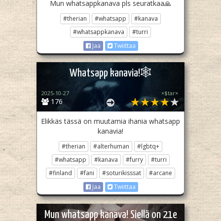
Mun whatsappkanava pls seuratkaa🙏
#therian
#whatsapp
#kanava
#whatsappkanava
#turri
Jaa
Twiittaa
Whatsapp kanavia!🕸
2025-10-27
×$tar×
176
Elikkäs tässä on muutamia ihania whatsapp
kanavia!
#therian
#alterhuman
#lgbtq+
#whatsapp
#kanava
#furry
#turri
#finland
#fani
#soturikisssat
#arcane
Jaa
Twiittaa
Mun whatsapp kanava! Siellä on 21e