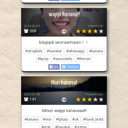
wappi kanava!!
2025-02-07
🩷M4TO🩷
368
𝗄𝖺̈𝗒𝗉𝗉𝖺̈ 𝗌𝖾𝗎𝗋𝖺𝖺𝗆𝖺𝖺𝗇！！
#straykids
#hauskat
#whatsapp
#kanava
#kpop
#seurustelu
#therian
Jaa
Twiittaa
Mun kanava!
2025-01-30
PinkkiPesto
141
Minun wappi kanavaaa!!!
#kanava
#moi
#tylsää
#ok
#hyvät_testit
#testi
#hauskat
#sigma