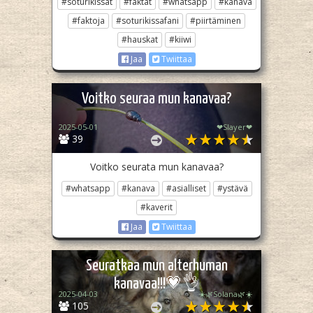
#soturikissat
#faktat
#whatsapp
#kanava
#faktoja
#soturikissafani
#piirtäminen
#hauskat
#kiiwi
Jaa
Twiittaa
Voitko seuraa mun kanavaa?
2025-05-01
❤︎Slayer❤︎
39
Voitko seurata mun kanavaa?
#whatsapp
#kanava
#asialliset
#ystävä
#kaverit
Jaa
Twiittaa
Seuratkaa mun alterhuman
kanavaa!!!💗👌
2025-04-03
☀️🌿Solana🌿☀️
105