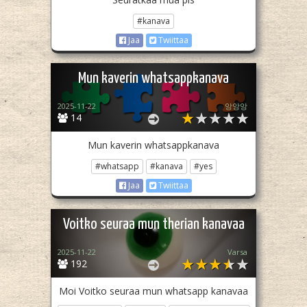
#kanava
Jaa
Twiittaa
Mun kaverin whatsappkanava
2025-11-22
앙앙앙
14
Mun kaverin whatsappkanava
#whatsapp
#kanava
#yes
Jaa
Twiittaa
Voitko seuraa mun therian kanavaa
2025-11-22
Varsa
192
Moi Voitko seuraa mun whatsapp kanavaa