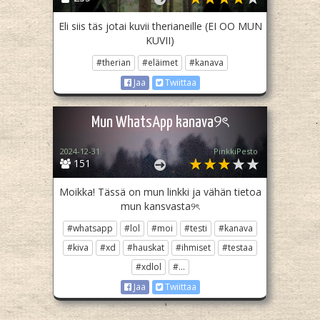
Eli siis täs jotai kuvii therianeille (EI OO MUN
KUVII)
#therian
#eläimet
#kanava
Jaa
Twiittaa
Mun WhatsApp kanava୨ৎ
2024-12-31
PinkkiPesto
151
Moikka! Tässä on mun linkki ja vähän tietoa
mun kansvasta୨ৎ
#whatsapp
#lol
#moi
#testi
#kanava
#kiva
#xd
#hauskat
#ihmiset
#testaa
#xdlol
#...
Jaa
Twiittaa