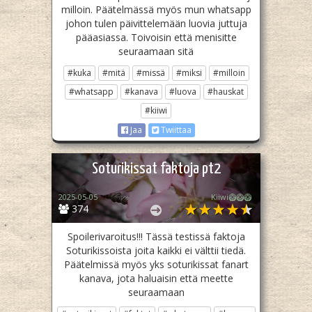
milloin. Päätelmässä myös mun whatsapp
johon tulen päivittelemään luovia juttuja
pääasiassa. Toivoisin että menisitte
seuraamaan sitä
#kuka
#mitä
#missä
#miksi
#milloin
#whatsapp
#kanava
#luova
#hauskat
#kiiwi
Jaa
Twiittaa
Soturikissat faktoja pt2
2025-05-05
Kiiwi🥝🥝🥝
374
Spoilerivaroitus!!! Tässä testissä faktoja
Soturikissoista joita kaikki ei välttii tiedä.
Päätelmissä myös yks soturikissat fanart
kanava, jota haluaisin että meette
seuraamaan