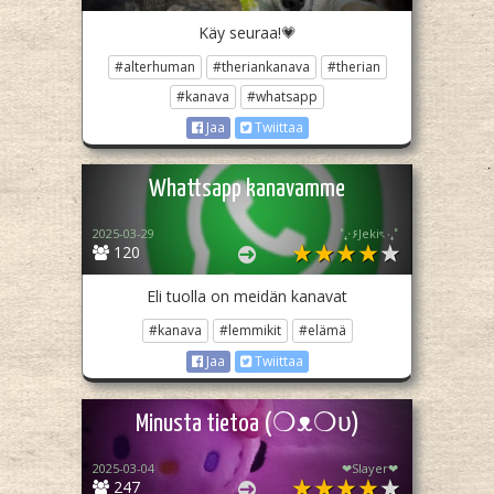
Käy seuraa!💗
#alterhuman
#theriankanava
#therian
#kanava
#whatsapp
Jaa
Twiittaa
Whattsapp kanavamme
2025-03-29
˚₊‧۶Jekiৎ ‧₊˚
120
Eli tuolla on meidän kanavat
#kanava
#lemmikit
#elämä
Jaa
Twiittaa
Minusta tietoa (❍ᴥ❍ʋ)
2025-03-04
❤︎Slayer❤︎
247