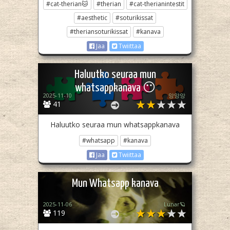
#cat-therian🐱
#therian
#cat-therianintestit
#aesthetic
#soturikissat
#theriansoturikissat
#kanava
Jaa
Twiittaa
Haluutko seuraa mun
whatsappkanava 😶
2025-11-10
앙앙앙
41
Haluutko seuraa mun whatsappkanava
#whatsapp
#kanava
Jaa
Twiittaa
Mun Whatsapp kanava
2025-11-06
Lunar🪐
119