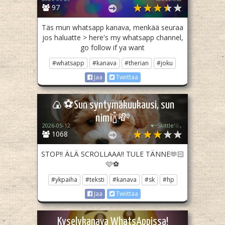
97
Täs mun whatsapp kanava, menkää seuraa
jos haluatte > here's my whatsapp channel,
go follow if ya want
#whatsapp
#kanava
#therian
#joku
Jaa
Twiittaa
🍙⚽️Sun syntymäkuukausi, sun
nimi🍾💸
2026-05-12
♥︎~Skittle'♧,
1068
STOP!! ÄLÄ SCROLLAAA!! TULE TÄNNE🫶🏻
🩷⚽️
#ykpaiha
#teksti
#kanava
#sk
#hp
Jaa
Twiittaa
Kyselykanava WhatsAppissa!