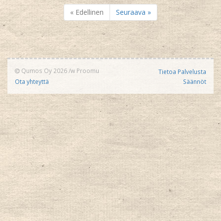
« Edellinen
Seuraava »
Qumos Oy 2026
/w
Proomu
Tietoa Palvelusta
Ota yhteyttä
Säännöt