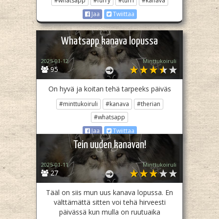
#whatsapp
#furry
#turri
#kanava
Jaa
Twiittaa
Whatsapp kanava lopussa
2025-01-12
Minttukoiruli
95
On hyvä ja koitan tehä tarpeeks päiväs
#minttukoiruli
#kanava
#therian
#whatsapp
Jaa
Twiittaa
Tein uuden kanavan!
2025-01-11
Minttukoiruli
27
Tääl on siis mun uus kanava lopussa. En
välttämättä sitten voi tehä hirveesti
päivässä kun mulla on ruutuaika