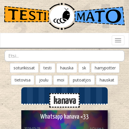
Toggl
Navig
soturikissat
testi
hauska
sk
harrypotter
tietovisa
joulu
moi
putoatjos
hauskat
kanava
Whatsapp kanava <33
2026-05-29
⚠️Ozzie⚠️