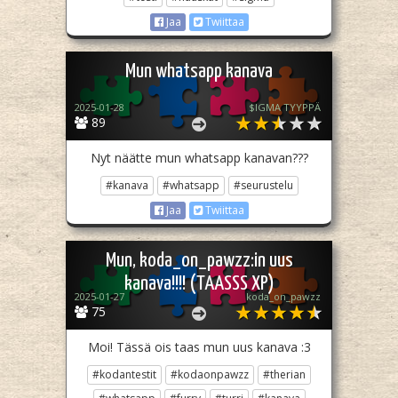
Jaa
Twiittaa
Mun whatsapp kanava
2025-01-28
$IGMA TYYPPÄ
89
Nyt näätte mun whatsapp kanavan???
#kanava
#whatsapp
#seurustelu
Jaa
Twiittaa
Mun, koda_on_pawzz:in uus
kanava!!!! (TAASSS XP)
2025-01-27
koda_on_pawzz
75
Moi! Tässä ois taas mun uus kanava :3
#kodantestit
#kodaonpawzz
#therian