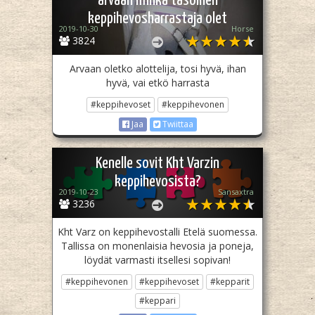
arvaan minkä tasoinen
keppihevosharrastaja olet
2019-10-30
Horse
3824
Arvaan oletko alottelija, tosi hyvä, ihan
hyvä, vai etkö harrasta
#keppihevoset
#keppihevonen
Jaa
Twiittaa
Kenelle sovit Kht Varzin
keppihevosista?
2019-10-23
Sansaxtra
3236
Kht Varz on keppihevostalli Etelä suomessa.
Tallissa on monenlaisia hevosia ja poneja,
löydät varmasti itsellesi sopivan!
#keppihevonen
#keppihevoset
#kepparit
#keppari