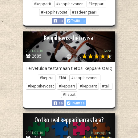
#kepparit
#keppihevonen
#keppari
#keppihevoset
#sadeengaarii
Jaa
Twiittaa
Keppihevos-tietovisa!
2021-07-10
Taco
2685
Tervetuloa testamaan tietosi keppareista! :)
#keprut
#kht
#keppihevonen
#keppihevoset
#keppari
#kepparit
#talli
#hepat
Jaa
Twiittaa
Ootko real keppariharrastaja?
2021-07-10
Nuustojaksu
1311