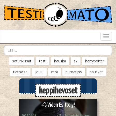
Toggl
Navig
soturikissat
testi
hauska
sk
harrypotter
tietovisa
joulu
moi
putoatjos
hauskat
keppihevoset
🐴Vidan Esittely!
2026-04-28
꧁♡ Moonlight_Lynner_Lover ♡꧂