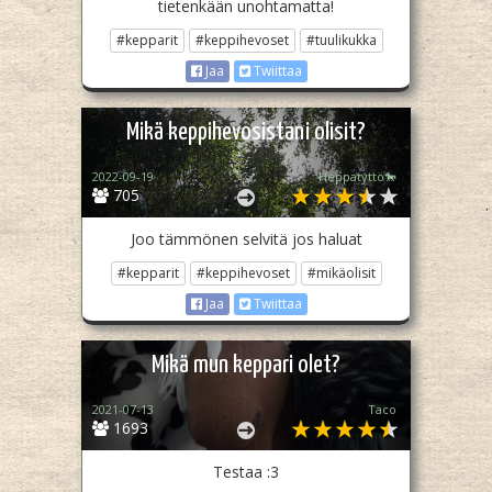
tietenkään unohtamatta!
#kepparit
#keppihevoset
#tuulikukka
Jaa
Twiittaa
Mikä keppihevosistani olisit?
2022-09-19
Heppatyttö🐎
705
Joo tämmönen selvitä jos haluat
#kepparit
#keppihevoset
#mikäolisit
Jaa
Twiittaa
Mikä mun keppari olet?
2021-07-13
Taco
1693
Testaa :3