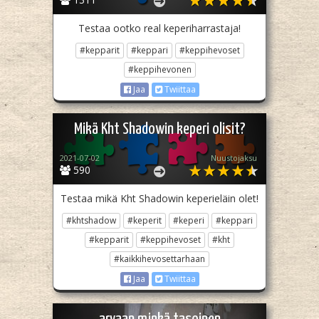
Testaa ootko real keperiharrastaja!
#kepparit
#keppari
#keppihevoset
#keppihevonen
Jaa
Twiittaa
Mikä Kht Shadowin keperi olisit?
2021-07-02
Nuustojaksu
590
Testaa mikä Kht Shadowin keperieläin olet!
#khtshadow
#keperit
#keperi
#keppari
#kepparit
#keppihevoset
#kht
#kaikkihevosettarhaan
Jaa
Twiittaa