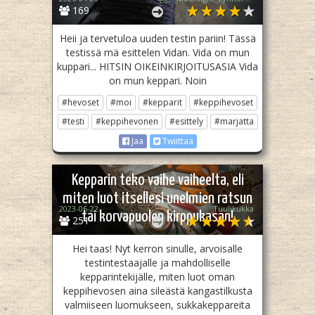
169
Heii ja tervetuloa uuden testin pariin! Tässä
testissä mä esittelen Vidan. Vida on mun
kuppari... HITSIN OIKEINKIRJOITUSASIA Vida
on mun keppari. Noin
#hevoset
#moi
#kepparit
#keppihevoset
#testi
#keppihevonen
#esittely
#marjatta
Jaa
Twiittaa
Kepparin teko vaihe vaiheelta, eli
miten luot itsellesi unelmien ratsun
2023-06-22
Tuulikukka
tai korvapuolen kirppukasan!
251
Hei taas! Nyt kerron sinulle, arvoisalle
testintestaajalle ja mahdolliselle
kepparintekijälle, miten luot oman
keppihevosen aina sileästä kangastilkusta
valmiiseen luomukseen, sukkakeppareita