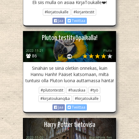
Eli siis mulla on asiaa KirjaToukalle❤️!
#kirjatoukalle
#kirjantestit
Jaa
Twiittaa
Pluton testityöpaikalla!
2022-11-21
Pluto­
86
Sinähän se siinä oletkin onnekas, kuin
Hannu Hanhi! Pääset katsomaan, miltä
tuntuisi olla Pluton luona auttamassa häntä!
#plutontestit
#hauskaa
#työ
#kirjatoukanq&a
#kirjatoukalle
Jaa
Twiittaa
Harry Potter tietovisa
2022-11-02
BlackPink_fan