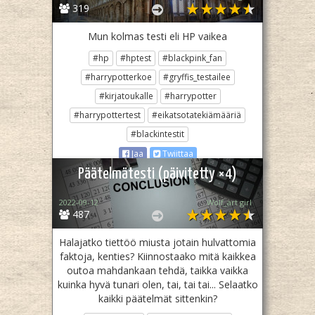
319
Mun kolmas testi eli HP vaikea
#hp
#hptest
#blackpink_fan
#harrypotterkoe
#gryffis_testailee
#kirjatoukalle
#harrypotter
#harrypottertest
#eikatsotatekiämääriä
#blackintestit
Jaa
Twiittaa
Päätelmätesti (päivitetty ×4)
2022-09-12
Wolf_art girl ‎
487
Halajatko tiettöö miusta jotain hulvattomia
faktoja, kenties? Kiinnostaako mitä kaikkea
outoa mahdankaan tehdä, taikka vaikka
kuinka hyvä tunari olen, tai, tai tai... Selaatko
kaikki päätelmät sittenkin?