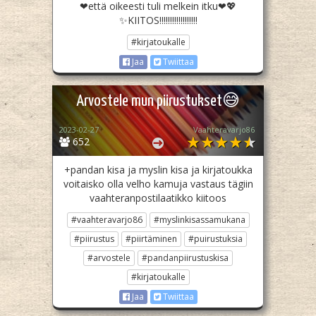
❤että oikeesti tuli melkein itku❤💖
✨KIITOS!!!!!!!!!!!!!!!!!!
#kirjatoukalle
Jaa
Twiittaa
Arvostele mun piirustukset😅
2023-02-27
Vaahteravarjo86
652
+pandan kisa ja myslin kisa ja kirjatoukka
voitaisko olla velho kamuja vastaus tägiin
vaahteranpostilaatikko kiitoos
#vaahteravarjo86
#myslinkisassamukana
#piirustus
#piirtäminen
#puirustuksia
#arvostele
#pandanpiirustuskisa
#kirjatoukalle
Jaa
Twiittaa