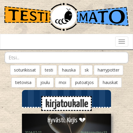
Toggl
Navig
soturikissat
testi
hauska
sk
harrypotter
tietovisa
joulu
moi
putoatjos
hauskat
kirjatoukalle
Hyvästi, Kirjis 💔
2024-07-12
Nokkossydän<33