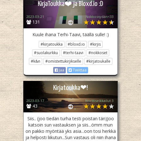
KirjaToukka❤️ ja Bloxd.io :D
2023-03-21
Nokkossydän<33
131
Kuule ihana Terhi-Taavi, täällä sulle! :)
#kirjatoukka
#bloxd.io
#kirjis
#suolakurkku
#terhi-taavi
#nokkoset
#k&n
#omistettukirjikselle
#kirjatoukalle
Jaa
Twiittaa
Kirjatoukka❤!
2023-03-17
Nörttiseikkailut:3
43
Siis.. (joo tiedän turha testi poistan tän)Joo
katsoin sun vastauksen ja siis...ömm mun
on pakko myöntää yks asia...oon tosi herkkä
ja helposti liikutun...Sun vastaus oli niin ihana