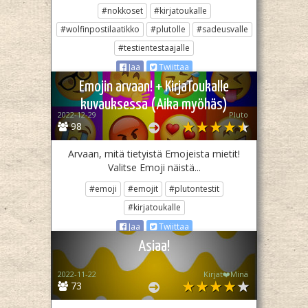
#nokkoset
#kirjatoukalle
#wolfinpostilaatikko
#plutolle
#sadeusvalle
#testientestaajalle
Jaa
Twiittaa
Emojin arvaan! + KirjaToukalle
kuvauksessa (Aika myöhäs)
2022-12-29
Pluto­
98
Arvaan, mitä tietyistä Emojeista mietit!
Valitse Emoji näistä...
#emoji
#emojit
#plutontestit
#kirjatoukalle
Jaa
Twiittaa
Asiaa!
2022-11-22
Kirjat❤️Minä
73