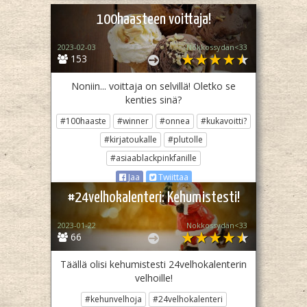
100haasteen voittaja!
2023-02-03
Nokkossydän<33
153
Noniin... voittaja on selvillä! Oletko se
kenties sinä?
#100haaste
#winner
#onnea
#kukavoitti?
#kirjatoukalle
#plutolle
#asiaablackpinkfanille
Jaa
Twiittaa
#24velhokalenteri: Kehumistesti!
2023-01-22
Nokkossydän<33
66
Täällä olisi kehumistesti 24velhokalenterin
velhoille!
#kehunvelhoja
#24velhokalenteri