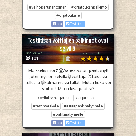
#velhoperunantoinen
#kirjatoukanpalkinto
#kirjatoukalle
Jaa
Twiittaa
Testikisan voittajien palkinnot ovat
selvillä!
2023-03-26
Nörttiseikkailut:3
101
Moikkelis moi❣🏆Äänestys on päättynyt!
Joten nyt on selvillä🥇voittaja,🥈toiseksi
tullut ja🥉kolmanneksi tullut! Mutta kuka vei
voiton? Miten kisa päättyi?
#velhiksenkirjatesti
#kirjatoukalle
#testimyrskylle
#asiaapähkinäkynnelle
#pähkinäkynnelle
Jaa
Twiittaa