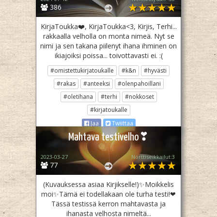
386
KirjaToukka❤️, KirjaToukka<3, Kirjis, Terhi...
rakkaalla velholla on monta nimeä. Nyt se
nimi ja sen takana piilenyt ihana ihminen on
ikiajoiksi poissa... toivottavasti ei. :(
#omistettukirjatoukalle
#k&n
#hyvästi
#rakas
#anteeksi
#olenpahoillani
#oletihana
#terhi
#nokkoset
#kirjatoukalle
Jaa
Twiittaa
Mahtava testivelho❣
2023-03-27
Nörttiseikkailut:3
77
(Kuvauksessa asiaa Kirjikselle!)✨Moikkelis
moi✨Tämä ei todellakaan ole turha testi!❤
Tässä testissä kerron mahtavasta ja
ihanasta velhosta nimeltä...