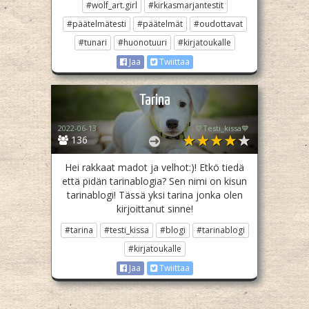
#wolf_art.girl
#kirkasmarjantestit
#päätelmätesti
#päätelmät
#oudottavat
#tunari
#huonotuuri
#kirjatoukalle
Jaa
Twiittaa
Tarina
2022-06-13
💛Testi_kissa💙
136
Hei rakkaat madot ja velhot:)! Etkö tiedä
että pidän tarinablogia? Sen nimi on kisun
tarinablogi! Tässä yksi tarina jonka olen
kirjoittanut sinne!
#tarina
#testi_kissa
#blogi
#tarinablogi
#kirjatoukalle
Jaa
Twiittaa