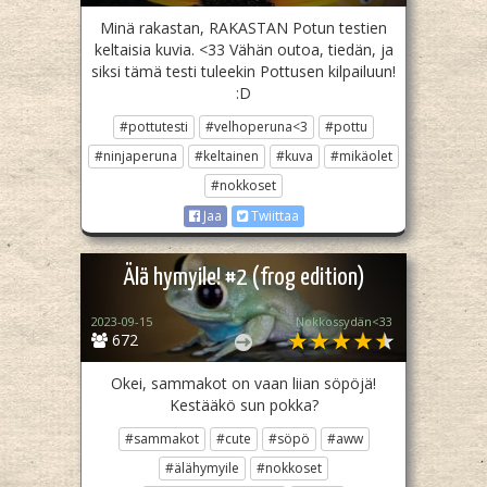
Minä rakastan, RAKASTAN Potun testien
keltaisia kuvia. <33 Vähän outoa, tiedän, ja
siksi tämä testi tuleekin Pottusen kilpailuun!
:D
#pottutesti
#velhoperuna<3
#pottu
#ninjaperuna
#keltainen
#kuva
#mikäolet
#nokkoset
Jaa
Twiittaa
Älä hymyile! #2 (frog edition)
2023-09-15
Nokkossydän<33
672
Okei, sammakot on vaan liian söpöjä!
Kestääkö sun pokka?
#sammakot
#cute
#söpö
#aww
#älähymyile
#nokkoset