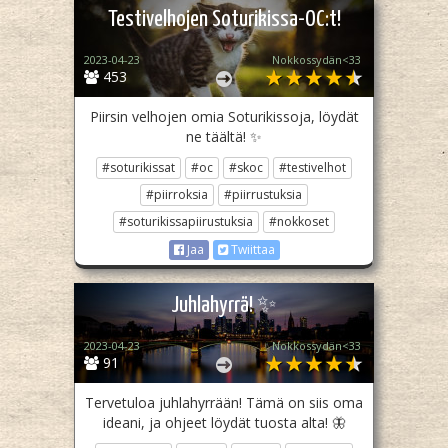
Testivelhojen Soturikissa-OC:t!
2023-04-23
Nokkossydän<33
453
Piirsin velhojen omia Soturikissoja, löydät
ne täältä! ✨
#soturikissat
#oc
#skoc
#testivelhot
#piirroksia
#piirrustuksia
#soturikissapiirustuksia
#nokkoset
Jaa
Twiittaa
Juhlahyrrä! ✨
2023-04-23
Nokkossydän<33
91
Tervetuloa juhlahyrrään! Tämä on siis oma
ideani, ja ohjeet löydät tuosta alta! 🦋