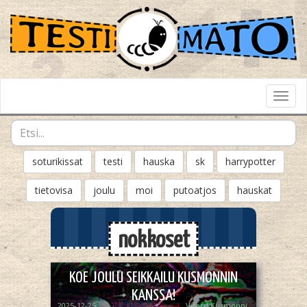
Toggl
Navig
soturikissat
testi
hauska
sk
harrypotter
tietovisa
joulu
moi
putoatjos
hauskat
nokkoset
KOE JOULU SEIKKAILU KUSMONNIN
KANSSA!
2025-12-25
Visard Kusmonni