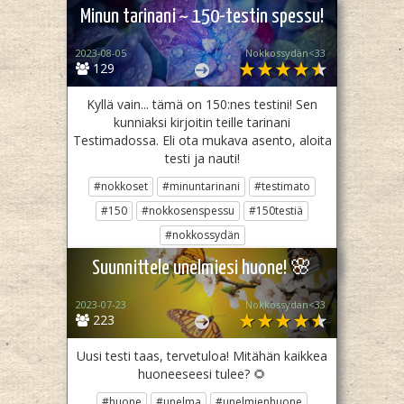
Minun tarinani ~ 150-testin spessu!
2023-08-05
Nokkossydän<33
129
Kyllä vain... tämä on 150:nes testini! Sen
kunniaksi kirjoitin teille tarinani
Testimadossa. Eli ota mukava asento, aloita
testi ja nauti!
#nokkoset
#minuntarinani
#testimato
#150
#nokkosenspessu
#150testiä
#nokkossydän
Jaa
Twiittaa
Suunnittele unelmiesi huone! 🌸
2023-07-23
Nokkossydän<33
223
Uusi testi taas, tervetuloa! Mitähän kaikkea
huoneeseesi tulee? 🌻
#huone
#unelma
#unelmienhuone