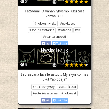
51
Tättädää! :D Vähän lyhyempi luku tällä
kertaa! <33
#nokkosmyrsky
#nokkoset
#soturikissatarina
#sktarina
#sk
#vaahteranposti
Jaa
Twiittaa
Myrsky: Luku 3
2023-04-26
Nokkossydän<33
51
Seuraavana lavalle astuu... Myrskyn kolmas
luku! *aplodeja*
#nokkosmyrsky
#soturikissat
#soturikissatarina
#nokkoset
Jaa
Twiittaa