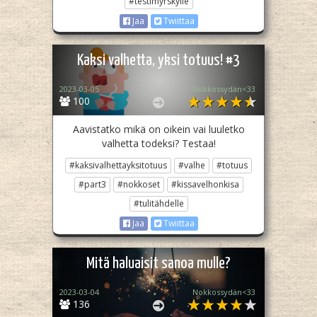
#testimyrskylle
Jaa
Twiittaa
Kaksi valhetta, yksi totuus! #3
2023-03-05
Nokkossydän<33
100
Aavistatko mikä on oikein vai luuletko
valhetta todeksi? Testaa!
#kaksivalhettayksitotuus
#valhe
#totuus
#part3
#nokkoset
#kissavelhonkisa
#tulitähdelle
Jaa
Twiittaa
Mitä haluaisit sanoa mulle?
2023-03-04
Nokkossydän<33
136