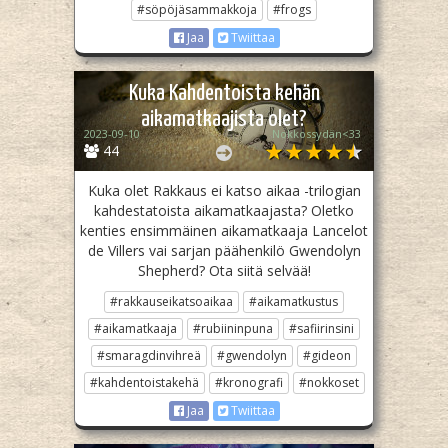
#söpöjäsammakkoja
#frogs
Jaa
Twiittaa
Kuka Kahdentoista kehän
aikamatkaajista olet?
2023-09-10
Nokkossydän<33
44
Kuka olet Rakkaus ei katso aikaa -trilogian
kahdestatoista aikamatkaajasta? Oletko
kenties ensimmäinen aikamatkaaja Lancelot
de Villers vai sarjan päähenkilö Gwendolyn
Shepherd? Ota siitä selvää!
#rakkauseikatsoaikaa
#aikamatkustus
#aikamatkaaja
#rubiininpuna
#safiirinsini
#smaragdinvihreä
#gwendolyn
#gideon
#kahdentoistakehä
#kronografi
#nokkoset
Jaa
Twiittaa