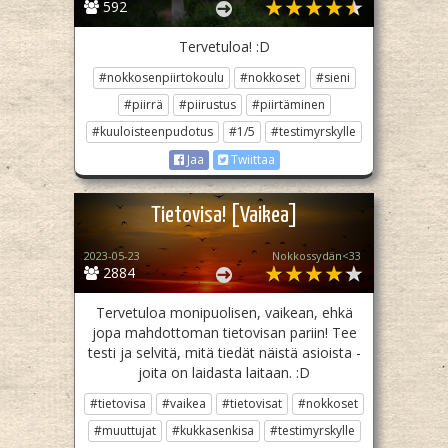
592
Tervetuloa! :D
#nokkosenpiirtokoulu
#nokkoset
#sieni
#piirrä
#piirustus
#piirtäminen
#kuuloisteenpudotus
#1/5
#testimyrskylle
Jaa
Twiittaa
Tietovisa! [Vaikea]
2023-05-23
Nokkossydän<33
2884
Tervetuloa monipuolisen, vaikean, ehkä
jopa mahdottoman tietovisan pariin! Tee
testi ja selvitä, mitä tiedät näistä asioista -
joita on laidasta laitaan. :D
#tietovisa
#vaikea
#tietovisat
#nokkoset
#muuttujat
#kukkasenkisa
#testimyrskylle