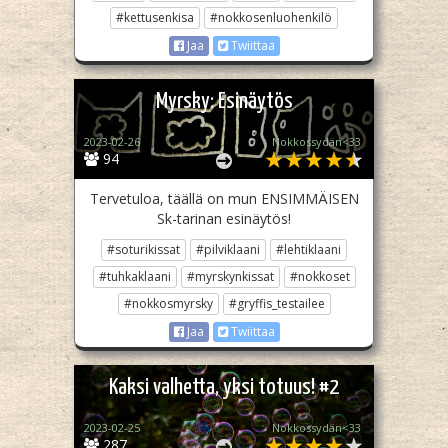
#kettusenkisa
#nokkosenluohenkilö
Jaa
Twiittaa
Myrsky: Esinäytös
2023-02-26
Nokkossydän<33
94
Tervetuloa, täällä on mun ENSIMMÄISEN
Sk-tarinan esinäytös!
#soturikissat
#pilviklaani
#lehtiklaani
#tuhkaklaani
#myrskynkissat
#nokkoset
#nokkosmyrsky
#gryffis_testailee
Jaa
Twiittaa
Kaksi valhetta, yksi totuus! #2
2023-02-25
Nokkossydän<33
287