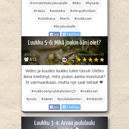
#omistettukirjatoukalle
#k&n
#hyvästi
#rakas
#anteeksi
#olenpahoillani
#oletihana
#terhi
#nokkoset
#kirjatoukalle
Jaa
Twiittaa
Luukku 5-6: Mikä joulun ääni olet?
2023-12-05
Nokkossydän<33
615
Viides ja kuudes luukku tulee tässä! Oletko
ikinä miettinyt, mitä joulun ääntä muistutat?
Et varmaankaan, mutta nyt saat tietää! 🧡
#nokkosenjoulukalenteri23
#nokkoset
#joulu
#äänet
#joulukalenteri
#mikäolet
Jaa
Twiittaa
Luukku 3-4: Arvaa joululaulu