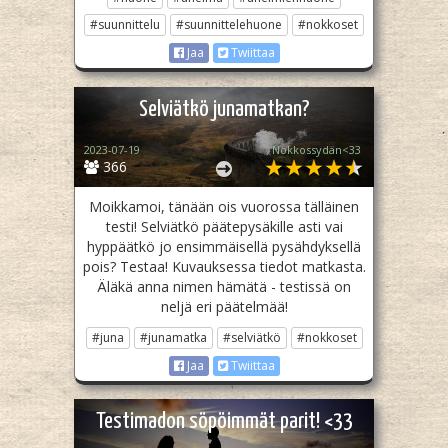
#suunnittelu
#suunnittelehuone
#nokkoset
Jaa
Twiittaa
Selviätkö junamatkan?
2023-07-19
Nokkossydän<33
366
Moikkamoi, tänään ois vuorossa tälläinen
testi! Selviätkö päätepysäkille asti vai
hyppäätkö jo ensimmäisellä pysähdyksellä
pois? Testaa! Kuvauksessa tiedot matkasta.
Äläkä anna nimen hämätä - testissä on
neljä eri päätelmää!
#juna
#junamatka
#selviätkö
#nokkoset
Jaa
Twiittaa
Testimadon söpöimmät parit! <33