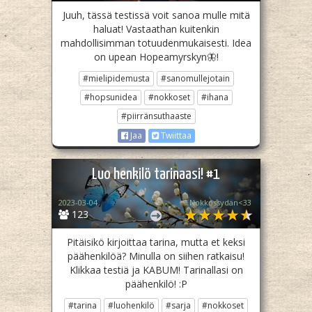
Juuh, tässä testissä voit sanoa mulle mitä
haluat! Vastaathan kuitenkin
mahdollisimman totuudenmukaisesti. Idea
on upean Hopeamyrskyn🦋!
#mielipidemusta
#sanomullejotain
#hopsunidea
#nokkoset
#ihana
#piirränsuthaaste
Jaa
Twiittaa
Luo henkilö tarinaasi! #1
2023-03-04
Nokkossydän<33
123
Pitäisikö kirjoittaa tarina, mutta et keksi
päähenkilöä? Minulla on siihen ratkaisu!
Klikkaa testiä ja KABUM! Tarinallasi on
päähenkilö! :P
#tarina
#luohenkilö
#sarja
#nokkoset