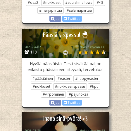
#osa2
#nokkoset
#squishmallows
#<3
#marjapiirtää
#salamapiirtää
Jaa
Twiittaa
Pääsiäis-spessu! 🐣
2023-04-02
Nokkossydän<33
119
Hyvää pääsiäistä! Testi sisältää paljon
erilaista pääsiäiseen liittyvää, tervetuloa!
#pääsiäinen
#easter
#happyeaster
#nokkoset
#nokkosenspessu
#tipu
#virpominen
#pajunoksa
Jaa
Twiittaa
Ihana sinä-pyörä! <3
2023-03-28
Nokkossydän<33