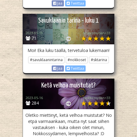
Jaa
Twiittaa
Savuklaanin tarina - luku 1
2023-05-19
Nokkossydän<33
71
Moi! Eka luku täällä, tervetuloa lukemaan!
#savuklaanintarina
#nokkoset
#sktarina
Jaa
Twiittaa
Ketä velhoa muistutat?
2023-05-16
Nokkossydän<33
284
Oletko miettinyt, ketä velhoa muistutat? No
etpä varmaankaan, mutta nyt saat siihen
vastauksen - kuka oikein olet minun,
Nokkossydämen, lempivelhoista? :D