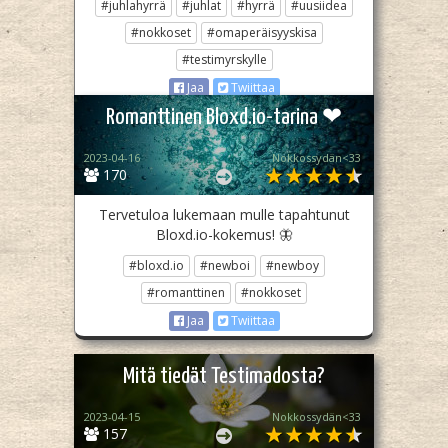
#juhlahyrrä
#juhlat
#hyrrä
#uusiidea
#nokkoset
#omaperäisyyskisa
#testimyrskylle
Jaa
Twiittaa
Romanttinen Bloxd.io-tarina ❤
2023-04-16
Nokkossydän<33
170
Tervetuloa lukemaan mulle tapahtunut
Bloxd.io-kokemus! 🦋
#bloxd.io
#newboi
#newboy
#romanttinen
#nokkoset
Jaa
Twiittaa
Mitä tiedät Testimadosta?
2023-04-15
Nokkossydän<33
157