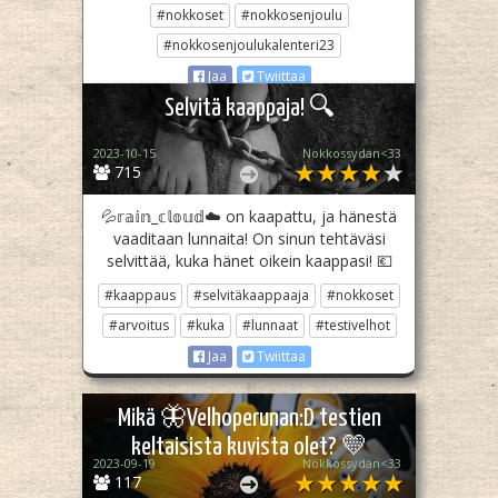
#nokkoset
#nokkosenjoulu
#nokkosenjoulukalenteri23
Jaa
Twiittaa
Selvitä kaappaja! 🔍
2023-10-15
Nokkossydän<33
715
💦𝕣𝕒𝕚𝕟_𝕔𝕝𝕠𝕦𝕕☁️ on kaapattu, ja hänestä
vaaditaan lunnaita! On sinun tehtäväsi
selvittää, kuka hänet oikein kaappasi! 💶
#kaappaus
#selvitäkaappaaja
#nokkoset
#arvoitus
#kuka
#lunnaat
#testivelhot
Jaa
Twiittaa
Mikä 🦋Velhoperunan:D testien
keltaisista kuvista olet? 💛
2023-09-19
Nokkossydän<33
117