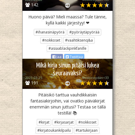
142
Huono päivä? Mieli maassa? Tule tänne,
kyllä kaikki järjestyy! ❤
#ihanasinäpyörä
#pyöräytäpyörää
#nokkoset
#vaahtiksenq&a
#asiaablackpinkfanille
Jaa
Twiittaa
Mikä kirja sinun pitäisi lukea
seuraavaksi?
2023-03-25
Nokkossydän<33
191
Pitäisikö tarttua vauhdikkaisiin
fantasiakirjoihin, vai ovatko päiväkirjat
enemmän sinun juttusi? Testaa se tällä
testillä! 📚
#kirjat
#kirjasarjat
#nokkoset
#kirjatoukankilpailu
#tartukirjaan