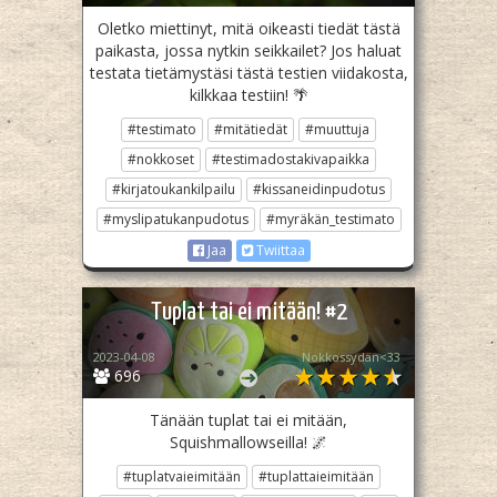
Oletko miettinyt, mitä oikeasti tiedät tästä
paikasta, jossa nytkin seikkailet? Jos haluat
testata tietämystäsi tästä testien viidakosta,
kilkkaa testiin! 🌴
#testimato
#mitätiedät
#muuttuja
#nokkoset
#testimadostakivapaikka
#kirjatoukankilpailu
#kissaneidinpudotus
#myslipatukanpudotus
#myräkän_testimato
Jaa
Twiittaa
Tuplat tai ei mitään! #2
2023-04-08
Nokkossydän<33
696
Tänään tuplat tai ei mitään,
Squishmallowseilla! 🌌
#tuplatvaieimitään
#tuplattaieimitään