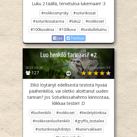
Luku 2 täällä, tervetuloa lukemaan! :3
#nokkosmyrsky
#soturikissat
#soturikissatarina
#luku2
#nokkoset
#100kuvakisa
#100kuva
#tuiskullekamu
Jaa
Twiittaa
Luo henkilö tarinaasi! #2
2023-03-18
Nokkossydän<33
127
Etkö löytänyt edellisestä testistä hyvää
päähenkilöä, vai oletko aloittanut uuden
tarinan? Jos Soturikissahahmo kiinnostaa,
klikkaa testiin! :D
#luohenkilö
#nokkoset
#tiedetytönkisa
#nokkosenluohenkilö
#gryffis_testailee
#soturikissayhdistys
#kanervaklaani