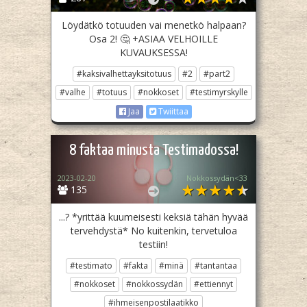
Löydätkö totuuden vai menetkö halpaan?
Osa 2! 🤔 +ASIAA VELHOILLE
KUVAUKSESSA!
#kaksivalhettayksitotuus
#2
#part2
#valhe
#totuus
#nokkoset
#testimyrskylle
Jaa
Twiittaa
8 faktaa minusta Testimadossa!
2023-02-20
Nokkossydän<33
135
...? *yrittää kuumeisesti keksiä tähän hyvää
tervehdystä* No kuitenkin, tervetuloa
testiin!
#testimato
#fakta
#minä
#tantantaa
#nokkoset
#nokkossydän
#ettiennyt
#ihmeisenpostilaatikko