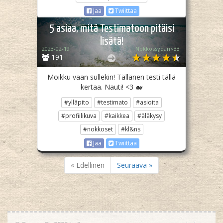
Jaa
Twiittaa
5 asiaa, mitä Testimatoon pitäisi
lisätä!
2023-02-19
Nokkossydän<33
191
Moikku vaan sullekin! Tällänen testi tällä
kertaa. Nauti! <3 🐋
#ylläpito
#testimato
#asioita
#profiilikuva
#kaikkea
#äläkysy
#nokkoset
#kl&ns
Jaa
Twiittaa
« Edellinen
Seuraava »