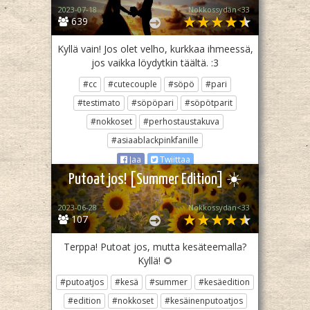
2023-07-18
Nokkossydän<33
639
Kyllä vain! Jos olet velho, kurkkaa ihmeessä,
jos vaikka löydytkin täältä. :3
#cc
#cutecouple
#söpö
#pari
#testimato
#söpöpari
#söpötparit
#nokkoset
#perhostaustakuva
#asiaablackpinkfanille
Jaa
Twiittaa
Putoat jos! [Summer Edition] ☀️
2023-06-28
Nokkossydän<33
107
Terppa! Putoat jos, mutta kesäteemalla?
Kyllä! 🌻
#putoatjos
#kesä
#summer
#kesäedition
#edition
#nokkoset
#kesäinenputoatjos