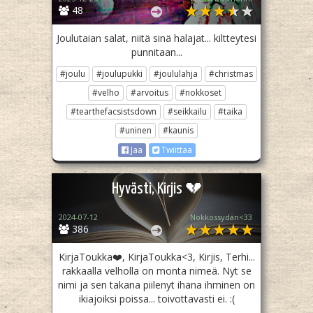
48
Joulutaian salat, niitä sinä halajat... kiltteytesi
punnitaan...
#joulu
#joulupukki
#joululahja
#christmas
#velho
#arvoitus
#nokkoset
#tearthefacsistsdown
#seikkailu
#taika
#uninen
#kaunis
Jaa
Twiittaa
Hyvästi, Kirjis 💔
2024-07-12
Nokkossydän<33
386
KirjaToukka❤️, KirjaToukka<3, Kirjis, Terhi...
rakkaalla velholla on monta nimeä. Nyt se
nimi ja sen takana piilenyt ihana ihminen on
ikiajoiksi poissa... toivottavasti ei. :(