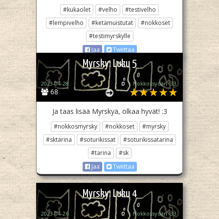
#kukaolet
#velho
#testivelho
#lempivelho
#ketämuistutat
#nokkoset
#testimyrskylle
Jaa
Twiittaa
Myrsky: Luku 5
2023-04-28
Nokkossydän<33
68
Ja taas lisää Myrskyä, olkaa hyvät! :3
#nokkosmyrsky
#nokkoset
#myrsky
#sktarina
#soturikissat
#soturikissatarina
#tarina
#sk
Jaa
Twiittaa
Myrsky: Luku 4
2023-04-26
Nokkossydän<33