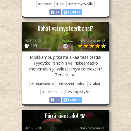
#putoat
#jos
#testimyrskylle
Jaa
Twiittaa
Rahat vai mysteeriboksi?
2023-06-22
Nokkossydän<33
495
Moikkamoi, pitkästä aikaa taas testiä!
Tyydytkö rahoihin vai riskeeraatko
menemään ja valitset mysteeriboksin?
Tervetuloa!
#rahatvaiboxi
#mysteeriboksi
#rahat
#nokkoset
#testimyrskylle
Jaa
Twiittaa
Piirrä sienitalo! 🍄
2023-05-28
Nokkossydän<33