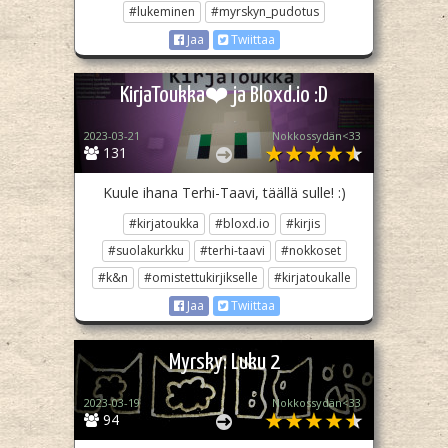
#lukeminen
#myrskyn_pudotus
Jaa
Twiittaa
KirjaToukka❤️ ja Bloxd.io :D
2023-03-21
Nokkossydän<33
131
Kuule ihana Terhi-Taavi, täällä sulle! :)
#kirjatoukka
#bloxd.io
#kirjis
#suolakurkku
#terhi-taavi
#nokkoset
#k&n
#omistettukirjikselle
#kirjatoukalle
Jaa
Twiittaa
Myrsky: Luku 2
2023-03-19
Nokkossydän<33
94