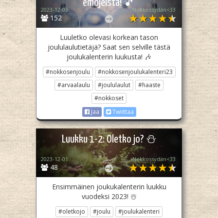
emojeista! 🎵
2023-12-03
Nokkossydän<33
152
Luuletko olevasi korkean tason
joululaulutietäjä? Saat sen selville tästä
joulukalenterin luukusta! 🎶
#nokkosenjoulu
#nokkosenjoulukalenteri23
#arvaalaulu
#joululaulut
#haaste
#nokkoset
Jaa
Twiittaa
Luukku 1-2: Oletko jo? ⛄
2023-12-01
Nokkossydän<33
48
Ensimmäinen joukukalenterin luukku
vuodeksi 2023! ☃️
#oletkojo
#joulu
#joulukalenteri