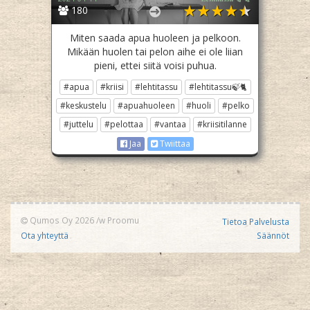
180
Miten saada apua huoleen ja pelkoon.
Mikään huolen tai pelon aihe ei ole liian
pieni, ettei siitä voisi puhua.
#apua
#kriisi
#lehtitassu
#lehtitassu🍃🐈
#keskustelu
#apuahuoleen
#huoli
#pelko
#juttelu
#pelottaa
#vantaa
#kriisitilanne
Jaa
Twiittaa
Qumos Oy 2026
/w
Proomu
Tietoa Palvelusta
Ota yhteyttä
Säännöt