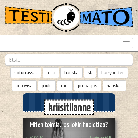
Toggl
Navig
soturikissat
testi
hauska
sk
harrypotter
tietovisa
joulu
moi
putoatjos
hauskat
kriisitilanne
Miten toimia, jos jokin huolettaa?
2024-04-14
𝑳𝒆𝒉𝒕𝒊𝒕𝒂𝒔𝒔𝒖 🍃🐈