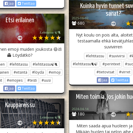
Jaa
Twiittaa
Kuinka hyvin tunnet suv
sanat?
2025-06-02
Etsi erilainen
680
𝑳𝒆𝒉𝒕𝒊𝒕𝒂𝒔𝒔𝒖 🍃🐈
Nyt koulu on pois alta, aloit
testaamalla ehkä kevätjuhlas
suvivirren
inen emoji muiden joukosta 😄💩
👻 Löydätkö?
#lehtitassu
#suvivirsi
#
#lehtitassu🐈🍃
#perinteet
#su
nen
#lehtitassu
#lehtitassu🍃🐈
#tietovisat
#virret
lainen
#etsintä
#löydä
#emoji
Jaa
Twiittaa
it
#emojies
#testi
#uusi
Jaa
Twiittaa
Miten toimia, jos jokin h
Kauppareissu
2024-04-14
180
𝑳𝒆𝒉𝒕𝒊𝒕𝒂𝒔𝒔𝒖 🍃🐈
Miten saada apua huoleen ja
Mikään huolen tai pelon aihe ei