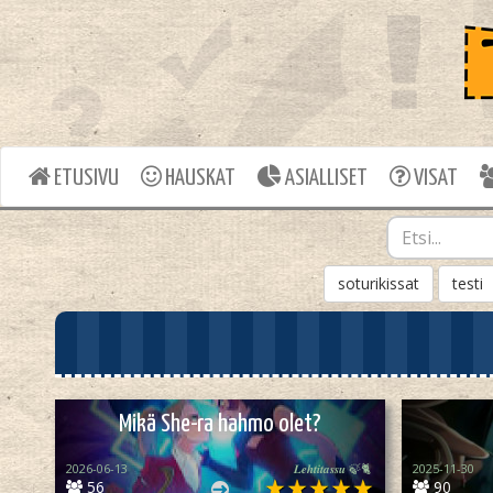
ETUSIVU
HAUSKAT
ASIALLISET
VISAT
soturikissat
testi
Mikä She-ra hahmo olet?
2026-06-13
𝑳𝒆𝒉𝒕𝒊𝒕𝒂𝒔𝒔𝒖 🍃🐈
2025-11-30
56
90