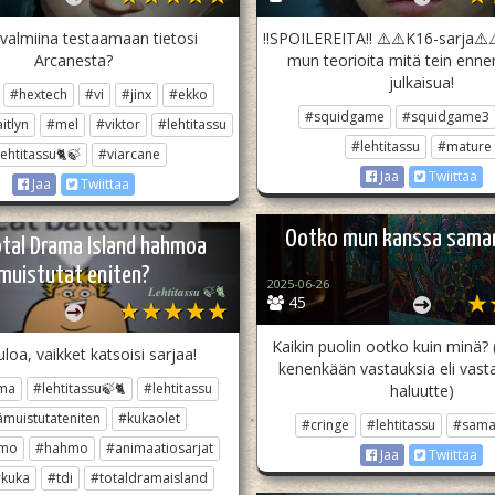
valmiina testaamaan tietosi
!!SPOILEREITA!! ⚠️⚠️K16-sarja⚠️
Arcanesta?
mun teorioita mitä tein enn
julkaisua!
#hextech
#vi
#jinx
#ekko
#squidgame
#squidgame3
itlyn
#mel
#viktor
#lehtitassu
#lehtitassu
#mature
ehtitassu🐈🍃
#viarcane
Jaa
Twiittaa
Jaa
Twiittaa
Ootko mun kanssa saman
otal Drama Island hahmoa
muistutat eniten?
2025-06-26
𝑳𝒆𝒉𝒕𝒊𝒕𝒂𝒔𝒔𝒖 🍃🐈
45
Kaikin puolin ootko kuin minä? (
loa, vaikket katsoisi sarjaa!
kenenkään vastauksia eli vast
ama
#lehtitassu🍃🐈
#lehtitassu
haluutte)
ämuistutateniten
#kukaolet
#cringe
#lehtitassu
#sama
hmo
#hahmo
#animaatiosarjat
Jaa
Twiittaa
kuka
#tdi
#totaldramaisland