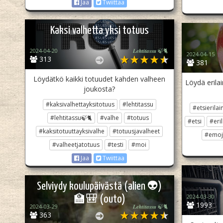
Jaa
Twiittaa
Kaksi valhetta yksi totuus
2024-04-20
𝑳𝒆𝒉𝒕𝒊𝒕𝒂𝒔𝒔𝒖 🍃🐈
2024-04-15
313
381
Löydätkö kaikki totuudet kahden valheen
Löydä erila
joukosta?
#kaksivalhettayksitotuus
#lehtitassu
#etsierilai
#lehtitassu🍃🐈
#valhe
#totuus
#etsi
#eri
#kaksitotuuttayksivalhe
#totuusjavalheet
#emoj
#valheetjatotuus
#testi
#moi
Jaa
Twiittaa
Selviydy koulupäivästä (alien 👽)
2024-03-30
🏫🎒 (outo)
1993
2024-03-29
𝑳𝒆𝒉𝒕𝒊𝒕𝒂𝒔𝒔𝒖 🍃🐈
363