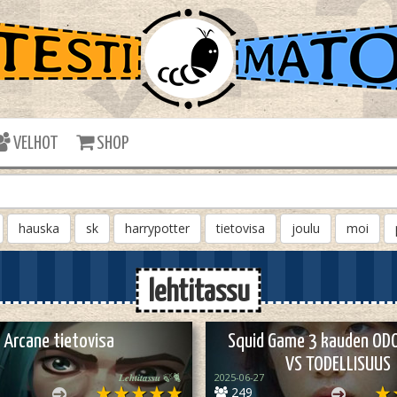
VELHOT
SHOP
hauska
sk
harrypotter
tietovisa
joulu
moi
lehtitassu
Arcane tietovisa
Squid Game 3 kauden OD
VS TODELLISUUS
𝑳𝒆𝒉𝒕𝒊𝒕𝒂𝒔𝒔𝒖 🍃🐈
2025-06-27
249