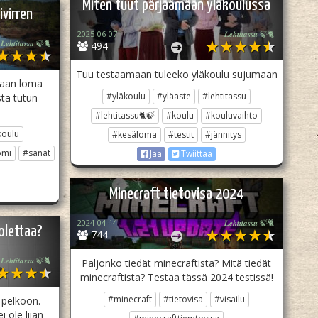
Miten tuut pärjäämään yläkoulussa
ivirren
2025-06-07
𝑳𝒆𝒉𝒕𝒊𝒕𝒂𝒔𝒔𝒖 🍃🐈
𝑳𝒆𝒉𝒕𝒊𝒕𝒂𝒔𝒔𝒖 🍃🐈
494
Tuu testaamaan tuleeko yläkoulu sujumaan
etaan loma
#yläkoulu
#yläaste
#lehtitassu
ta tutun
#lehtitassu🐈🍃
#koulu
#kouluvaihto
koulu
#kesäloma
#testit
#jännitys
omi
#sanat
Jaa
Twiittaa
Minecraft tietovisa 2024
2024-04-14
𝑳𝒆𝒉𝒕𝒊𝒕𝒂𝒔𝒔𝒖 🍃🐈
uolettaa?
744
𝑳𝒆𝒉𝒕𝒊𝒕𝒂𝒔𝒔𝒖 🍃🐈
Paljonko tiedät minecraftista? Mitä tiedät
minecraftista? Testaa tässä 2024 testissä!
#minecraft
#tietovisa
#visailu
 pelkoon.
 ole liian