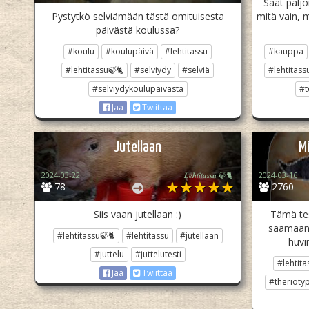
Saat paljo
Pystytkö selviämään tästä omituisesta
mitä vain, m
päivästä koulussa?
#koulu
#koulupäivä
#lehtitassu
#kauppa
#lehtitassu🍃🐈
#selviydy
#selviä
#lehtitass
#selviydykoulupäivästä
#t
Jaa
Twiittaa
Jutellaan
M
2024-03-22
𝑳𝒆𝒉𝒕𝒊𝒕𝒂𝒔𝒔𝒖 🍃🐈
2024-03-16
78
2760
Siis vaan jutellaan :)
Tämä tes
saamaan s
#lehtitassu🍃🐈
#lehtitassu
#jutellaan
huvi
#juttelu
#juttelutesti
#lehtita
Jaa
Twiittaa
#therioty