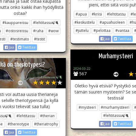
n rahaa ja saat ostaa kaupasta
pieni, ettei siitä voisi pu
utta onko kaikki ihan hyödyllistä
ostaa?
#apua
#kriisi
#lehtitassu
#le
#keskustelu
#apuahuoleen
#hu
#kauppareissu
#lehtitassu🍃🐈
#juttelu
#pelottaa
#vantaa
#
u
#ostosreissu
#raha
#wow
Jaa
Twiittaa
esti
#testimato
#testit
Jaa
Twiittaa
Murhamysteeri
ikä on theriotypesi?
2024-03-22
567
𝑳𝒆𝒉𝒕𝒊𝒕𝒂𝒔𝒔𝒖 🍃🐈
Oletko hyvä etsivä? Pystytkö s
tämän suuren mysteerin? Se se
ti voi auttaa uusia therianeja
testissä!
elville theriotypensä (Ja kyllä
n vuoksi tekevät saa tulla)
#mysteeri
#murhamysteeri
#
#lehtitassu🍃🐈
ssu🍃🐈
#lehtitassu
#therian
Jaa
Twiittaa
pe
#thereotype
#theriatrophy
Jaa
Twiittaa