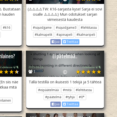
⚠️ Bustataan
(⚠️⚠️⚠️⚠️TW: K16-sarjasta kyse! Sarja ei sovi
en kauden
osalle ⚠️⚠️⚠️⚠️) Mun odotukset sarjan
viimeisestä kaudesta
#k16
#squidgame
#squidgame3
#lehtitassu
#kalmapelit
#apinapeli
#kalmaripeli
Jaa
Twiittaa
lainen?
Ei pätelmää..
𝑳𝒆𝒉𝒕𝒊𝒕𝒂𝒔𝒔𝒖 🍃🐈
2025-06-26
𝑳𝒆𝒉𝒕𝒊𝒕𝒂𝒔𝒔𝒖 🍃🐈
1
En siis näe
Tällä testillä on ikuisesti 1 tekijä ja 5 tähteä
atkaa mitä
#eipäätelmää
#mitä
#lehtitassu
#päätelmä
#tyhjä
#0*
nlainen
Jaa
Twiittaa