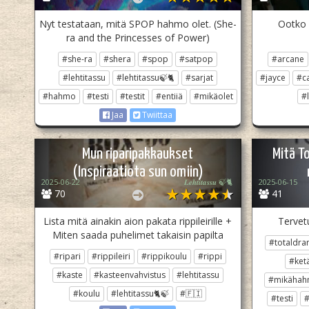
Nyt testataan, mitä SPOP hahmo olet. (She-
Ootko 
ra and the Princesses of Power)
#she-ra
#shera
#spop
#satpop
#arcane
#lehtitassu
#lehtitassu🍃🐈
#sarjat
#jayce
#ca
#hahmo
#testi
#testit
#entiiä
#mikäolet
#l
Jaa
Twiittaa
Mun riparipakkaukset
Mitä T
(Inspiraatiota sun omiin)
2025-06-22
𝑳𝒆𝒉𝒕𝒊𝒕𝒂𝒔𝒔𝒖 🍃🐈
2025-06-15
70
41
Lista mitä ainakin aion pakata rippileirille +
Tervetu
Miten saada puhelimet takaisin papilta
#totaldr
#ripari
#rippileiri
#rippikoulu
#rippi
#ket
#kaste
#kasteenvahvistus
#lehtitassu
#mikäha
#koulu
#lehtitassu🐈🍃
#🇫🇮
#testi
#