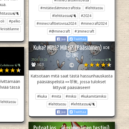
#minecrafttiemtovisa
hua.
#mitätiedätminecraftista
#lehtitassu
htitassu🍃🐈
#lehtitassu🍃🐈
#2024
oli
#pelko
#minecrafttietovisa2024
#minecraft2024
kriisitilanne
#@minecraft
#:)minecraft
Jaa
Twiittaa
Kuka? Mitä? Miksi? (Pääsiäinen) 🍬
🐰🌺
2024-03-28
𝑳𝒆𝒉𝒕𝒊𝒕𝒂𝒔𝒔𝒖 🍃🐈
103
𝑳𝒆𝒉𝒕𝒊𝒕𝒂𝒔𝒔𝒖 🍃🐈
Katsotaan mitä saat tästä hassunhauskasta
elvittämään
pääsiäispelistä 🍬🐰🌺, jossa tulokset
lviää tässä
liittyvät pääsiäiseen!
#kuka
#mitä
#miksi
#kukamitämiksi
lehtitassu
#lehtitassu
#lehtitassu🍃🐈
Jaa
Twiittaa
Putoat jos... (Ensimmäinen testini)