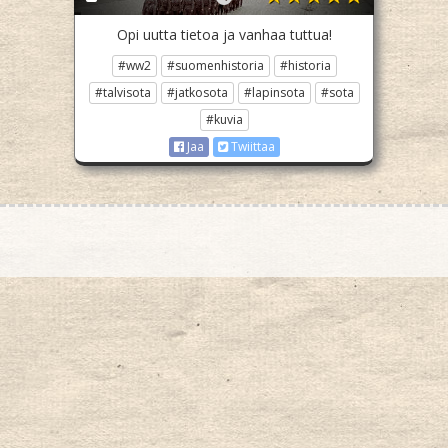
Opi uutta tietoa ja vanhaa tuttua!
#ww2
#suomenhistoria
#historia
#talvisota
#jatkosota
#lapinsota
#sota
#kuvia
Jaa
Twiittaa