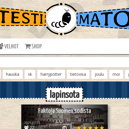
VELHOT
SHOP
hauska
sk
harrypotter
tietovisa
joulu
moi
lapinsota
Faktoja Suomen sodista
2026-07-03
Lekorna
22