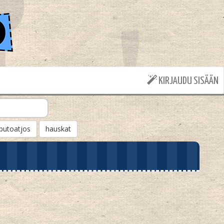
KIRJAUDU SISÄÄN
putoatjos
hauskat