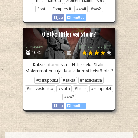
#maailmansota
#toinenmaailmansota
#sota
#smptestit
#wwii
#ww2
Jaa
Twiittaa
Oletko Hitler vai Stalin?
2022-04-09
🇺🇦OskuPosku🇺🇦
1645
Kaksi sotamiestä.... Hitler sekä Stalin.
Molemmat hulluja! Mutta kumpi heistä olet?
#oskuposku
#saksa
#natsi-saksa
#neuvostoliitto
#stalin
#hitler
#kumpiolet
#ww2
Jaa
Twiittaa