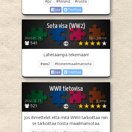
#pc
#finland
#ruotsi
Jaa
Twiittaa
Sota visa (WW2)
2023-01-29
Ebin_Herra
541
Lähetäämpä tekemään!
#ww2
#toinenmaailmansota
Jaa
Twiittaa
WWII tietovisa
2022-12-31
JJ_smp
521
Jos ihmettelet että mitä WWII tarkoittaa niin
se tarkoittaa toista maailmansotaa.