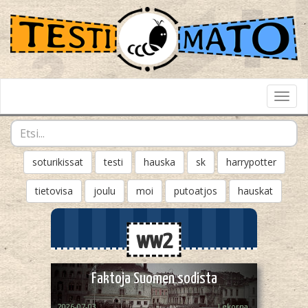
Toggl
Navig
soturikissat
testi
hauska
sk
harrypotter
tietovisa
joulu
moi
putoatjos
hauskat
ww2
Faktoja Suomen sodista
2026-07-03
Lekorna