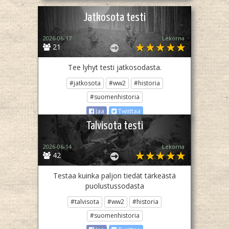
Jatkosota testi
2026-06-17
Lekorna
21
Tee lyhyt testi jatkosodasta.
#jatkosota
#ww2
#historia
#suomenhistoria
Jaa
Twiittaa
Talvisota testi
2026-06-14
Lekorna
42
Testaa kuinka paljon tiedät tärkeästä
puolustussodasta
#talvisota
#ww2
#historia
#suomenhistoria