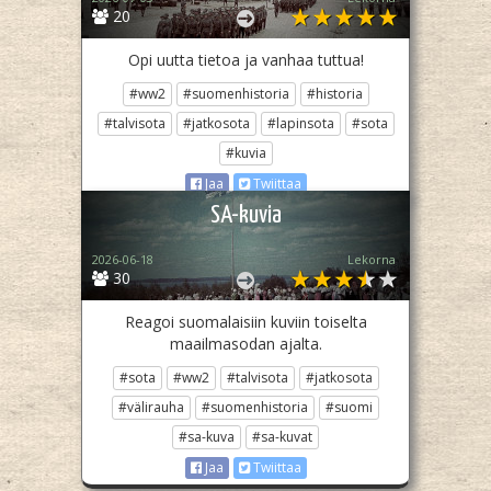
20
Opi uutta tietoa ja vanhaa tuttua!
#ww2
#suomenhistoria
#historia
#talvisota
#jatkosota
#lapinsota
#sota
#kuvia
Jaa
Twiittaa
SA-kuvia
2026-06-18
Lekorna
30
Reagoi suomalaisiin kuviin toiselta
maailmasodan ajalta.
#sota
#ww2
#talvisota
#jatkosota
#välirauha
#suomenhistoria
#suomi
#sa-kuva
#sa-kuvat
Jaa
Twiittaa