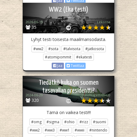
Jaa
Twiittaa
WW2 (Eka testi)
2026-06-13
Lekorna
35
Lyhyt testi toisesta maailmansodasta.
#ww2
#sota
#talvisota
#jatkosota
#atomipommit
#ekatesti
Jaa
Twiittaa
Tiedätkö kuka on suomen
tasavallan presidentti?
2024-06-29
DinoNugetti69420
320
Tämä on vaikea testi!!!
#omg
#sigma
#ohio
#rizz
#suomi
#ww2
#ww3
#ww1
#wwii
#nintendo