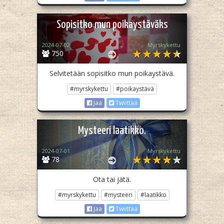
Sopisitko mun poikaystäväks
2024-07-02
Myrskykettu
750
Selvitetään sopisitko mun poikaystävä.
#myrskykettu
#poikaystävä
Jaa
Twiittaa
Mysteeri laatikko.
2024-07-01
Myrskykettu
78
Ota tai jätä.
#myrskykettu
#mysteeri
#laatikko
Jaa
Twiittaa