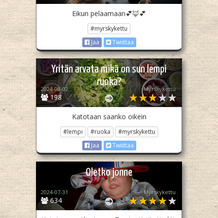
Eikun pelaamaan💕🦊💕
#myrskykettu
Jaa
Twiittaa
Yritän arvata mikä on sun lempi
ruoka?
2024-08-02
Myrskykettu
198
Katotaan saanko oikein
#lempi
#ruoka
#myrskykettu
Jaa
Twiittaa
Oletko jonne
2024-07-31
Myrskykettu
634