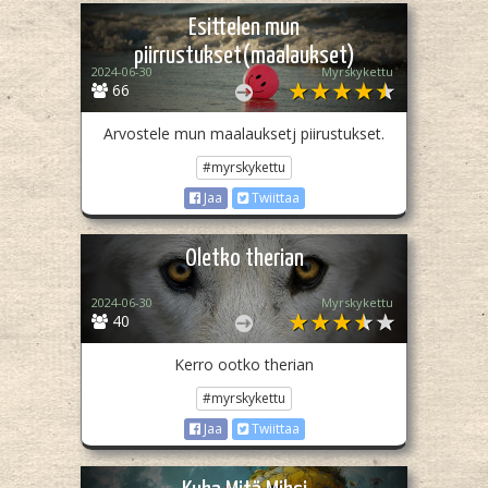
Esittelen mun
piirrustukset(maalaukset)
2024-06-30
Myrskykettu
66
Arvostele mun maalauksetj piirustukset.
#myrskykettu
Jaa
Twiittaa
Oletko therian
2024-06-30
Myrskykettu
40
Kerro ootko therian
#myrskykettu
Jaa
Twiittaa