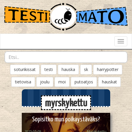
Toggl
Navig
soturikissat
testi
hauska
sk
harrypotter
tietovisa
joulu
moi
putoatjos
hauskat
myrskykettu
Sopisitko mun poikaystäväks?
2025-05-09
Myrskykettu