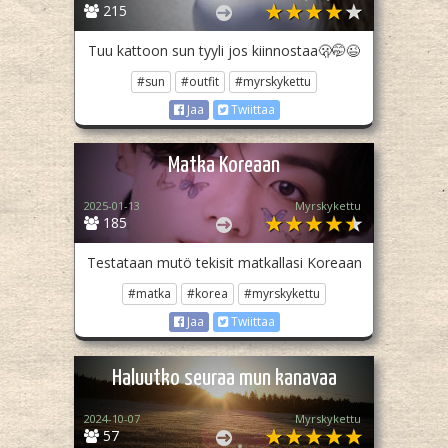
215
Tuu kattoon sun tyyli jos kiinnostaa🫢🤭😉
#sun
#outfit
#myrskykettu
Jaa
Twiittaa
Matka Koreaan
2025-01-13
Myrskykettu
185
Testataan mutö tekisit matkallasi Koreaan
#matka
#korea
#myrskykettu
Jaa
Twiittaa
Haluutko seuraa mun kanavaa
2024-10-07
Myrskykettu
57