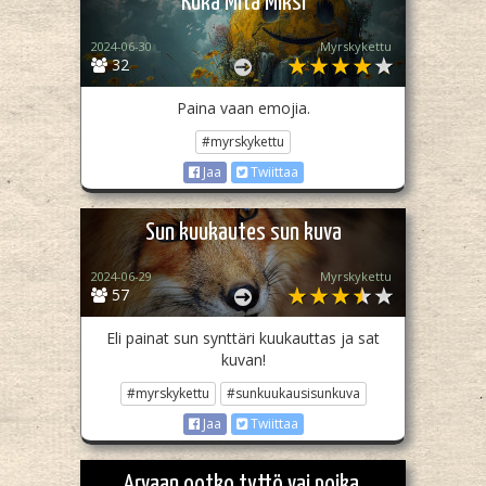
Kuka Mitä Miksi
2024-06-30
Myrskykettu
32
Paina vaan emojia.
#myrskykettu
Jaa
Twiittaa
Sun kuukautes sun kuva
2024-06-29
Myrskykettu
57
Eli painat sun synttäri kuukauttas ja sat
kuvan!
#myrskykettu
#sunkuukausisunkuva
Jaa
Twiittaa
Arvaan ootko tyttö vai poika.