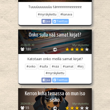
Tuuuùuuuuuùu tännnnnnneeeeee
#myrskykettu
#kanava
Jaa
Twiittaa
Onko sulla nää samat kirjat?
2024-09-30
Myrskykettu
180
Katotaan onko meillä samat kirjat?
#onko
#sulla
#nää
#samat
#kirj
#myrskykettu
Jaa
Twiittaa
Kerron kuka temassa on mun iso
sisko.
2024-09-27
Myrskykettu
55