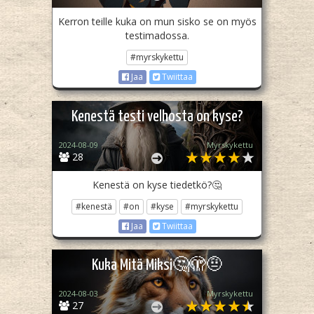
Kerron teille kuka on mun sisko se on myös
testimadossa.
#myrskykettu
Jaa
Twiittaa
Kenestä testi velhosta on kyse?
2024-08-09
Myrskykettu
28
Kenestä on kyse tiedetkö?🤔
#kenestä
#on
#kyse
#myrskykettu
Jaa
Twiittaa
Kuka Mitä Miksi🤔🫣🤨
2024-08-03
Myrskykettu
27