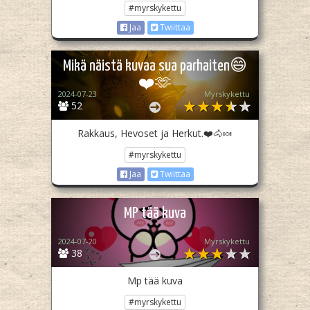
#myrskykettu
Jaa
Twiittaa
Mikä näistä kuvaa sua parhaiten😄
❤️🫶
2024-07-23
Myrskykettu
52
Rakkaus, Hevoset ja Herkut.❤️🐴🍬
#myrskykettu
Jaa
Twiittaa
MP tää kuva
2024-07-20
Myrskykettu
38
Mp tää kuva
#myrskykettu