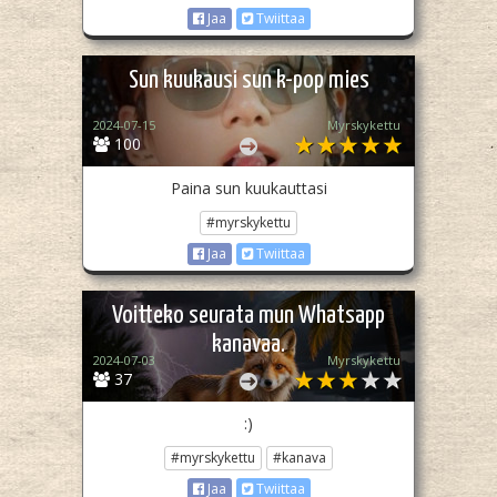
Jaa
Twiittaa
Sun kuukausi sun k-pop mies
2024-07-15
Myrskykettu
100
Paina sun kuukauttasi
#myrskykettu
Jaa
Twiittaa
Voitteko seurata mun Whatsapp
kanavaa.
2024-07-03
Myrskykettu
37
:)
#myrskykettu
#kanava
Jaa
Twiittaa