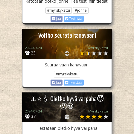
Katotaan ootko jonne. Tee testi niin tiedät.
#myrskykettu
#jonne
Jaa
Twiittaa
Voitko seurata kanavaani
2024-07-24
Myrskykettu
23
Seuraa vaan kanavaani
#myrskykettu
Jaa
Twiittaa
⚓️⭐️💧 Oletko hyvä vai paha😈
🤬💀
2024-07-24
Myrskykettu
37
Testataan oletko hyvä vai paha