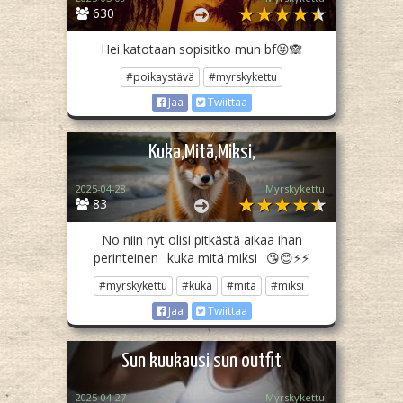
630
Hei katotaan sopisitko mun bf😝🙈
#poikaystävä
#myrskykettu
Jaa
Twiittaa
Kuka,Mitä,Miksi,
2025-04-28
Myrskykettu
83
No niin nyt olisi pitkästä aikaa ihan
perinteinen _kuka mitä miksi_ 😘😊⚡️⚡️
#myrskykettu
#kuka
#mitä
#miksi
Jaa
Twiittaa
Sun kuukausi sun outfit
2025-04-27
Myrskykettu