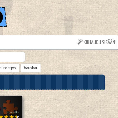
KIRJAUDU SISÄÄN
putoatjos
hauskat
Kivipallo