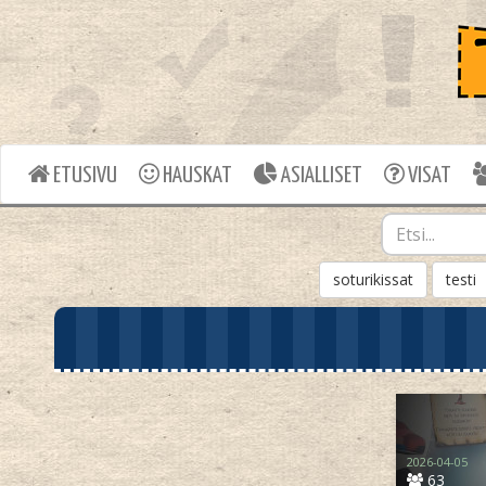
ETUSIVU
HAUSKAT
ASIALLISET
VISAT
soturikissat
testi
2026-04-05
63