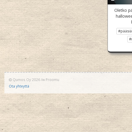
Oletko pä
hallowee
#pääsiä
#
Qumos Oy 2026
/w
Proomu
Ota yhteyttä