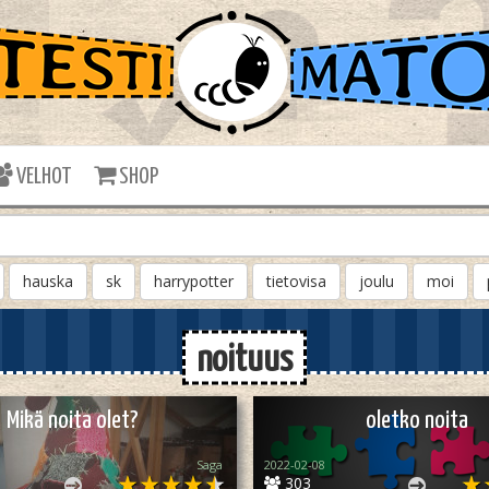
VELHOT
SHOP
hauska
sk
harrypotter
tietovisa
joulu
moi
noituus
Mikä noita olet?
oletko noita
Saga
2022-02-08
303