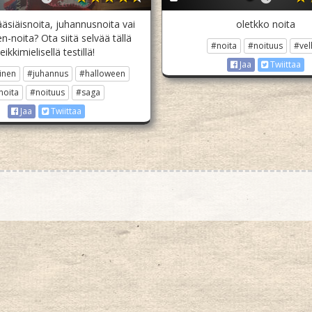
äsiäisnoita, juhannusnoita vai
oletkko noita
n-noita? Ota siitä selvää tällä
#noita
#noituus
#vel
leikkimielisellä testillä!
Jaa
Twiittaa
inen
#juhannus
#halloween
noita
#noituus
#saga
Jaa
Twiittaa