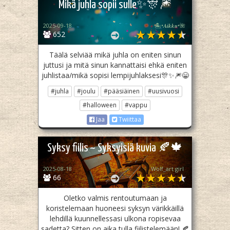
Mikä juhla sopii sulle✨🎊🎆
2025-09-18
🏝️•𝑨𝒊𝒌𝒌𝒖•🌺
652
Täälä selviää mikä juhla on eniten sinun
juttusi ja mitä sinun kannattaisi ehkä eniten
juhlistaa/mikä sopisi lempijuhlaksesi🎊✨🎆😁
#juhla
#joulu
#pääsiäinen
#uusivuosi
#halloween
#vappu
Jaa
Twiittaa
Syksy fiilis ~ Syksyisiä kuvia 🍂🍁
2025-08-18
Wolf_art girl ‎
66
Oletko valmis rentoutumaan ja
koristelemaan huoneesi syksyn värikkäillä
lehdillä kuunnellessasi ulkona ropisevaa
sadetta? Sitten on aika tulla fiilistelemään! 🍂