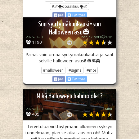
#🌌🌪opaalikuu🌪🌌
Jaa
Twiittaa
Sun syntymäkuukausi=sun
Halloween asu🎃
2025-11-01
Ihan ok lyytsi💮🍡🩵
1190
Painat vain omaa syntymäkuukautta ja saat
selville halloween asusi! 🎃👾👻
#halloween
#sigma
#moi
Jaa
Twiittaa
Mikä Halloween hahmo olet?
2025-11-01
MiBi
405
Tervetuloa virittäytymään alkaneen syksyn
tunnelmaan, pian se aika taas on ohi! Mutta
mitä syysilloin kummittelevaa hahmoa