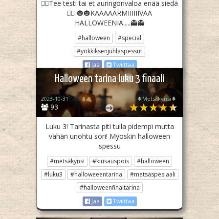
🧛‍♀️Tee testi tai et auringonvaloa enää siedä
🧛‍♀️ 🎃🎃KAAAAARMIIIIIIVAA
HALLOWEENIA.....👻👻
#halloween
#special
#yökkiksenjuhlaspessut
Jaa
Twiittaa
Halloween tarina luku 3 finaali
2023-10-31
🌲Metsäkynsi🌲
93
Luku 3! Tarinasta piti tulla pidempi mutta
vähän unohtu sori! Myöskin halloween
spessu
#metsäkynsi
#kiusauspois
#halloween
#luku3
#halloweeentarina
#metsäspesiaali
#halloweenfinaltarina
Jaa
Twiittaa