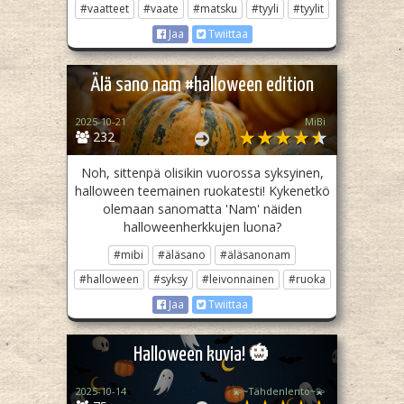
#vaatteet
#vaate
#matsku
#tyyli
#tyylit
Jaa
Twiittaa
Älä sano nam #halloween edition
2025-10-21
MiBi
232
Noh, sittenpä olisikin vuorossa syksyinen,
halloween teemainen ruokatesti! Kykenetkö
olemaan sanomatta 'Nam' näiden
halloweenherkkujen luona?
#mibi
#äläsano
#äläsanonam
#halloween
#syksy
#leivonnainen
#ruoka
Jaa
Twiittaa
Halloween kuvia! 🎃
2025-10-14
💫~Tähdenlento~💫