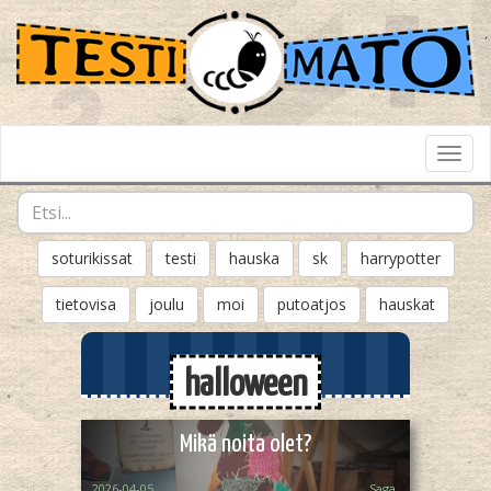
Toggl
Navig
soturikissat
testi
hauska
sk
harrypotter
tietovisa
joulu
moi
putoatjos
hauskat
halloween
Mikä noita olet?
2026-04-05
Saga