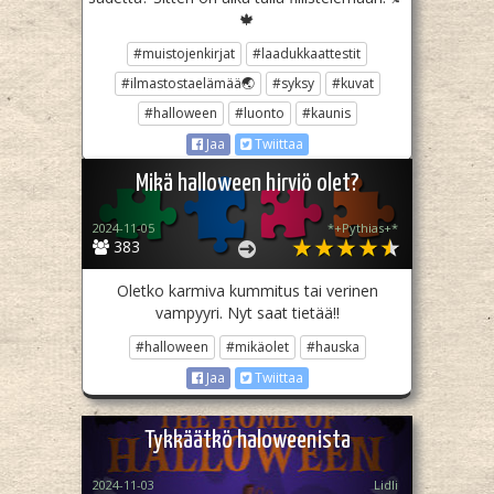
🍁
#muistojenkirjat
#laadukkaattestit
#ilmastostaelämää🌏
#syksy
#kuvat
#halloween
#luonto
#kaunis
Jaa
Twiittaa
Mikä halloween hirviö olet?
2024-11-05
*+Pythias+*
383
Oletko karmiva kummitus tai verinen
vampyyri. Nyt saat tietää!!
#halloween
#mikäolet
#hauska
Jaa
Twiittaa
Tykkäätkö haloweenista
2024-11-03
Lidli