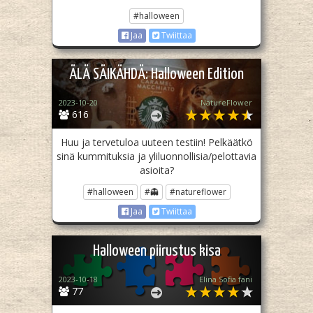
#halloween
Jaa
Twiittaa
ÄLÄ SÄIKÄHDÄ: Halloween Edition
2023-10-20
NatureFlower
616
Huu ja tervetuloa uuteen testiin! Pelkäätkö
sinä kummituksia ja yliluonnollisia/pelottavia
asioita?
#halloween
#👻
#natureflower
Jaa
Twiittaa
Halloween piirustus kisa
2023-10-18
Elina Sofia fani
77