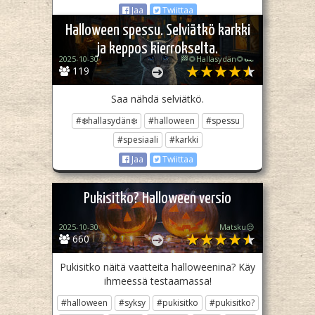
Jaa
Twiittaa
Halloween spessu. Selviätkö karkki
ja keppos kierrokselta.
2025-10-30
🏁🌻Hallasydän🌻🏎️
119
Saa nähdä selviätkö.
#❄️hallasydän❄️
#halloween
#spessu
#spesiaali
#karkki
Jaa
Twiittaa
Pukisitko? Halloween versio
2025-10-30
Matsku😒
660
Pukisitko näitä vaatteita halloweenina? Käy
ihmeessä testaamassa!
#halloween
#syksy
#pukisitko
#pukisitko?