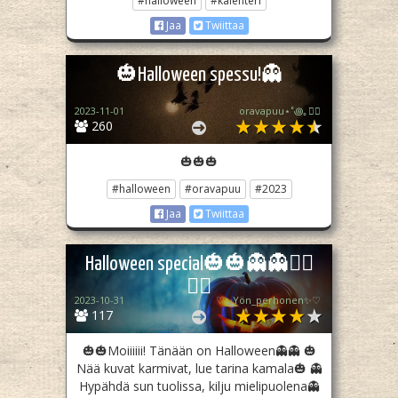
#halloween
#kalenteri
Jaa
Twiittaa
🎃Halloween spessu!👻
2023-11-01
oravapuu⋆˚꩜｡🏳️‍🌈
260
🎃🎃🎃
#halloween
#oravapuu
#2023
Jaa
Twiittaa
Halloween special🎃🎃👻👻🧛‍♀️
🧛‍♀️
2023-10-31
♡✨️Yön_perhonen✨♡
117
🎃🎃Moiiiiii! Tänään on Halloween👻👻 🎃
Nää kuvat karmivat, lue tarina kamala🎃 👻
Hypähdä sun tuolissa, kilju mielipuolena👻