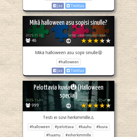
Jaa
Twiittaa
Mikä halloween asu sopisi sinulle?
2025-11-02
Sellerinkäristäjälohikäärme
46
Mikä halloween asu sopii sinulle😝
#halloween
Jaa
Twiittaa
Pelottavia kuvia🎃(Halloween
special)
2025-11-01
ᴏᴘᴀᴀʟɪӄᴜᴜᯓ₊ ⊹꧂🌌🌪
999
Testi ei sovi herkimmille⚠️
#halloween
#pelottava
#kauhu
#kuvia
#haamu
#eiherkimmille