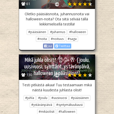
61
Oletko pääsiäisnoita, juhannusnoita vai
halloween-noita? Ota siitä selvää tällä
leikkimielisellä testillä!
#pääsiäinen
#juhannus
#halloween
#noita
#noituus
#saga
Jaa
Twiittaa
Mikä juhla olisit? 🎅🥳🥂 (joulu,
uusivuosi, synttärit, ystävänpäivä,
2025-11-23
Moderni Penaali✏️ 2.0
halloween ja pääsiäinen)
130
Testi pitkästä aikaa! Tuu testaamaan mikä
näistä kuudesta juhlasta olisit!
#juhla
#joulu
#uusivuosi
#pääsiäinen
#ystävänpäivä
#syntymäkuukausi
#mikäolisit
#halloween