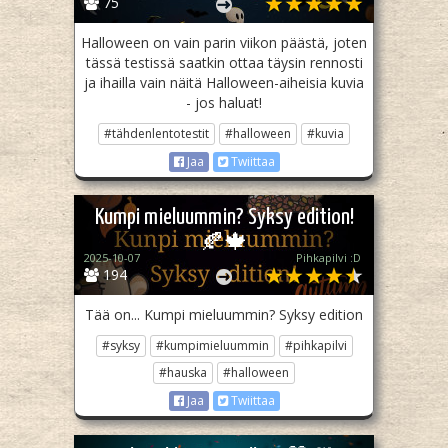
75
Halloween on vain parin viikon päästä, joten
tässä testissä saatkin ottaa täysin rennosti
ja ihailla vain näitä Halloween-aiheisia kuvia
- jos haluat!
#tähdenlentotestit
#halloween
#kuvia
Jaa
Twiittaa
Kumpi mieluummin? Syksy edition!
🍂🍁
2025-10-07
Pihkapilvi :D
194
Tää on... Kumpi mieluummin? Syksy edition
#syksy
#kumpimieluummin
#pihkapilvi
#hauska
#halloween
Jaa
Twiittaa