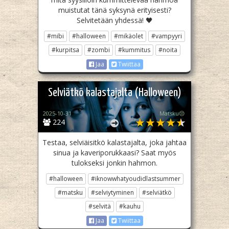
muistutat tänä syksynä erityisesti?
Selvitetään yhdessä! 🖤
#mibi
#halloween
#mikäolet
#vampyyri
#kurpitsa
#zombi
#kummitus
#noita
Jaa
Twiittaa
Selviätkö kalastajalta (Halloween)
2025-10-31
Matsku😒
224
Testaa, selviäisitkö kalastajalta, joka jahtaa
sinua ja kaveriporukkaasi? Saat myös
tulokseksi jonkin hahmon.
#halloween
#iknowwhatyoudidlastsummer
#matsku
#selviytyminen
#selviätkö
#selvitä
#kauhu
Jaa
Twiittaa