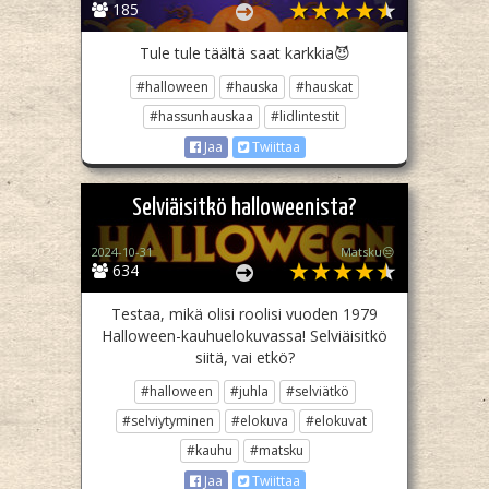
185
Tule tule täältä saat karkkia😈
#halloween
#hauska
#hauskat
#hassunhauskaa
#lidlintestit
Jaa
Twiittaa
Selviäisitkö halloweenista?
2024-10-31
Matsku😒
634
Testaa, mikä olisi roolisi vuoden 1979
Halloween-kauhuelokuvassa! Selviäisitkö
siitä, vai etkö?
#halloween
#juhla
#selviätkö
#selviytyminen
#elokuva
#elokuvat
#kauhu
#matsku
Jaa
Twiittaa