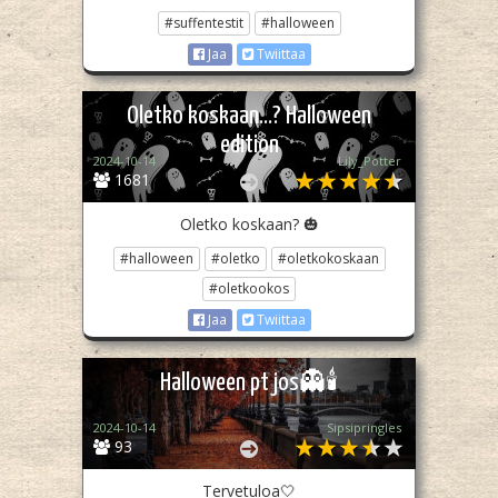
#suffentestit
#halloween
Jaa
Twiittaa
Oletko koskaan...? Halloween
edition
2024-10-14
Lily_Potter
1681
Oletko koskaan? 🎃
#halloween
#oletko
#oletkokoskaan
#oletkookos
Jaa
Twiittaa
Halloween pt jos👻🕯️
2024-10-14
Sipsipringles
93
Tervetuloa🤍