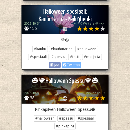
Halloween spesiaali:
Kauhutarina~Peiliŋhenki
2025-10-31
⋆⁺₊⋆ ☾Writers 𖤓 ⋆⁺₊⋆
156
💛🎃
#kauhu
#kauhutarina
#halloween
#spesiaali
#spessu
#testi
#marjatta
Jaa
Twiittaa
🎃🧡Halloween Spessu🧡🎃
2025-10-31
Pihkapilvi :D
38
Pihkapilven Halloween Spessu🎃
#halloween
#spessu
#spesiaali
#pihkapilvi