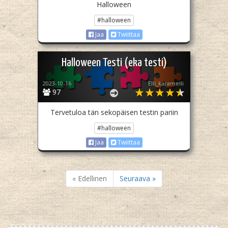
Halloween
#halloween
Jaa
Twiittaa
Halloween Testi (eka testi)
2023-10-16
Elli_karamelli
97
Tervetuloa tän sekopäisen testin pariin
#halloween
Jaa
Twiittaa
« Edellinen
Seuraava »