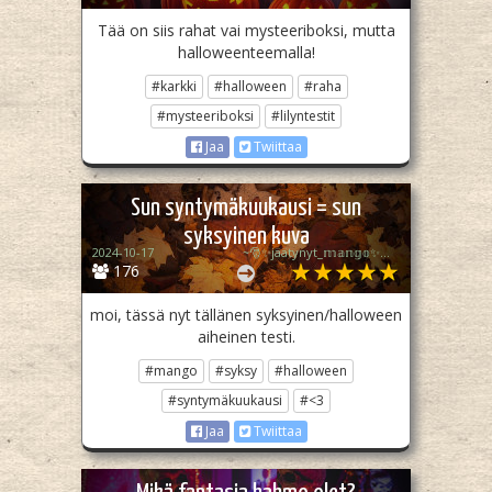
Tää on siis rahat vai mysteeriboksi, mutta
halloweenteemalla!
#karkki
#halloween
#raha
#mysteeriboksi
#lilyntestit
Jaa
Twiittaa
Sun syntymäkuukausi = sun
syksyinen kuva
2024-10-17
~🎅✨️jäätynyt_𝕞𝕒𝕟𝕘𝕠✨️🎅~ [tosi epä akt.]
176
moi, tässä nyt tällänen syksyinen/halloween
aiheinen testi.
#mango
#syksy
#halloween
#syntymäkuukausi
#<3
Jaa
Twiittaa