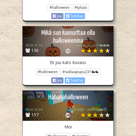
#halloween
#tylsää
Jaa
Twiittaa
Mikä sun kannattaa olla
halloweenina
2024-10-13
Suklaapupu231🐇🐇🐇
136
Eli juu kato kuvaus
#halloween
#suklaapupu231🐇🐇
Jaa
Twiittaa
Hahahahalloween
2024-10-06
🔮🐺🦊🐯🦁 ✨️ABA✨️🐱🦝😈😇🧙
157
Moi