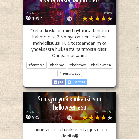
Mikä fantasia hahmo olet?
2024-10-15
Heinä
1092
Oletko koskaan miettinyt mikä fantasia
hahmo olisit? No nyt on sinulle siihen
mahdollisuus! Tule testaamaan mikä
yhdeksästä huikeasta hahmosta olisit!
Onnea matkaan...
#fantasia
#hahmo
#hahmot
#halloween
#heinätestit
Jaa
Twiittaa
Sun syntymä kuukausi, sun
halloween asu
2024-10-15
🐾Suffeli🐾
985
Tänne voi tulla huvikseen tai jos ei oo
ideoita👻