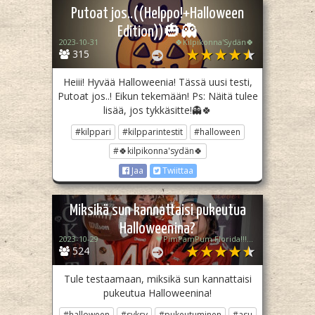
Putoat jos..((Helppo!+Halloween
Edition))🎃👻
2023-10-31
🍀Kilpikonna'Sydän🍀
315
Heiii! Hyvää Halloweenia! Tässä uusi testi,
Putoat jos..! Eikun tekemään! Ps: Näitä tulee
lisää, jos tykkäsitte!👻🍀
#kilppari
#kilpparintestit
#halloween
#🍀kilpikonna'sydän🍀
Jaa
Twiittaa
Miksikä sun kannattaisi pukeutua
Halloweenina?
2023-10-29
💗PimPamPum Florida!!! Ttpd-Varjis💗✨Joka On Maailman isoin Swiftie ja kuuntelee Ttpd:tä kokoajan✨Ja tanssii neljä kertaa viikossa putkeen Ja Kohta Haastaa tyhmän puun oikeuteen samalla kun istuu piilossa ja leikkii superspaita ja kuuntelee Taytä💃🏼💗🌳💘
524
Tule testaamaan, miksikä sun kannattaisi
pukeutua Halloweenina!
#halloween
#syksy
#pukeutuminen
#asu