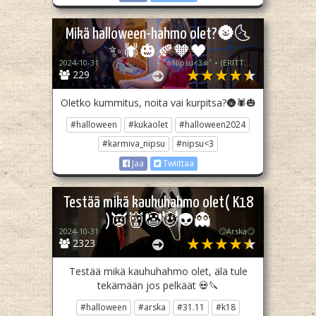
Mikä halloween-hahmo olet?🌚🌜
✨🕷🎃🍂🧡🖤
2024-10-31
⋆.˚✮Nipsu<3✮˚.⋆ (ERITTÄIN epä akt)
229
Oletko kummitus, noita vai kurpitsa?🌚🕷🎃
#halloween
#kukaolet
#halloween2024
#karmiva_nipsu
#nipsu<3
Jaa
Twiittaa
Testää mikä kauhuhahmo olet( K18
)👿👹🤡😈👽👻
2024-10-31
🙄Arska🙄
2323
Testää mikä kauhuhahmo olet, älä tule
tekämään jos pelkäät 💀🔪
#halloween
#arska
#31.11
#k18