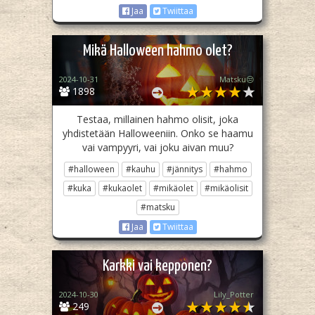
Jaa
Twiittaa
Mikä Halloween hahmo olet?
2024-10-31
Matsku😒
1898
Testaa, millainen hahmo olisit, joka
yhdistetään Halloweeniin. Onko se haamu
vai vampyyri, vai joku aivan muu?
#halloween
#kauhu
#jännitys
#hahmo
#kuka
#kukaolet
#mikäolet
#mikäolisit
#matsku
Jaa
Twiittaa
Karkki vai kepponen?
2024-10-30
Lily_Potter
249