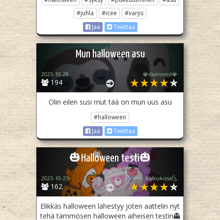
#juhla
#icee
#varjis
Jaa
Twiittaa
Mun halloween asu
2023-10-28
💎diamond💎
194
Olin eilen susi mut tää on mun uus asu
#halloween
Jaa
Twiittaa
🎃Halloween testi🎃
2023-10-25
🌛Kuu_kulkukissa🌜
162
Elikkäs halloween lähestyy joten aattelin nyt
tehä tämmösen halloween aiheisen testin👻