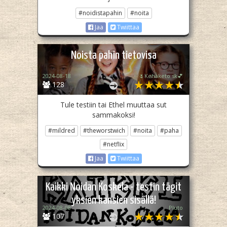
#noidistapahin
#noita
Jaa
Twiittaa
Noista pahin tietovisa
2024-08-18
🌷Kehäketo sk💕
128
Tule testiin tai Ethel muuttaa sut
sammakoksi!
#mildred
#theworstwich
#noita
#paha
#netflix
Jaa
Twiittaa
Kaikki Noidan Koskela - testin tägit
yksien kansien sisällä!
2024-08-08
Pluto­
107