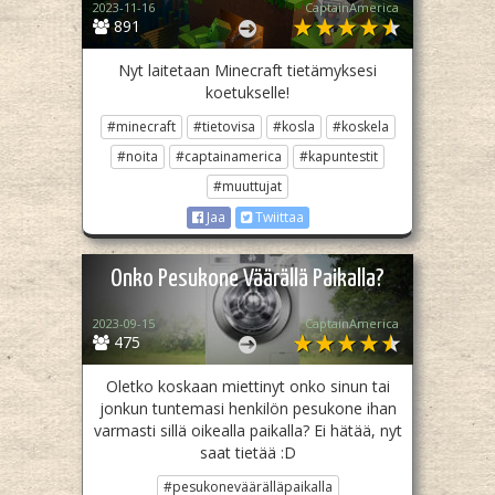
2023-11-16
CaptainAmerica
891
Nyt laitetaan Minecraft tietämyksesi
koetukselle!
#minecraft
#tietovisa
#kosla
#koskela
#noita
#captainamerica
#kapuntestit
#muuttujat
Jaa
Twiittaa
Onko Pesukone Väärällä Paikalla?
2023-09-15
CaptainAmerica
475
Oletko koskaan miettinyt onko sinun tai
jonkun tuntemasi henkilön pesukone ihan
varmasti sillä oikealla paikalla? Ei hätää, nyt
saat tietää :D
#pesukoneväärälläpaikalla