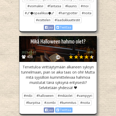
#voimakivi
#fantasia
#kaunis
#moi
#🌌🌪opaalikuu🌪🌌
#harrypotter
#noita
#esittelen
#laadukkaattestit
Jaa
Twiittaa
Mikä Halloween hahmo olet?
2025-11-01
MiBi
406
Tervetuloa virittäytymään alkaneen syksyn
tunnelmaan, pian se aika taas on ohi! Mutta
mitä syysilloin kummittelevaa hahmoa
muistutat tänä syksynä erityisesti?
Selvitetään yhdessä! 🖤
#mibi
#halloween
#mikäolet
#vampyyri
#kurpitsa
#zombi
#kummitus
#noita
Jaa
Twiittaa