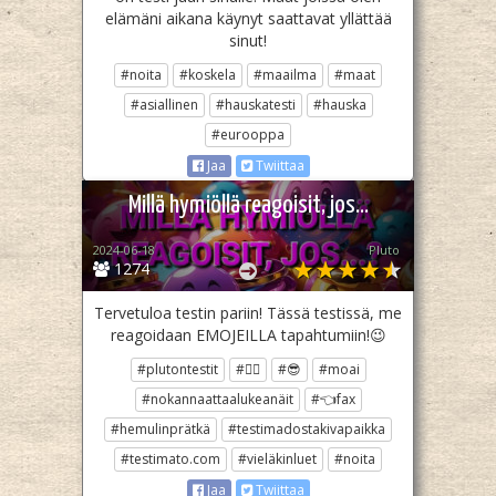
elämäni aikana käynyt saattavat yllättää
sinut!
#noita
#koskela
#maailma
#maat
#asiallinen
#hauskatesti
#hauska
#eurooppa
Jaa
Twiittaa
Millä hymiöllä reagoisit, jos...
2024-06-18
Pluto­
1274
Tervetuloa testin pariin! Tässä testissä, me
reagoidaan EMOJEILLA tapahtumiin!😉
#plutontestit
#😮‍💨
#😎
#moai
#nokannaattaalukeanäit
#👈fax
#hemulinprätkä
#testimadostakivapaikka
#testimato.com
#vieläkinluet
#noita
Jaa
Twiittaa