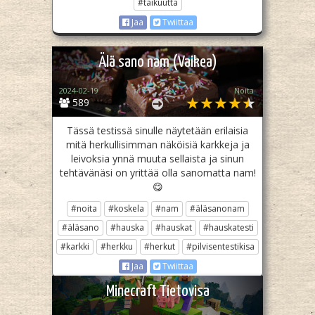
#taikuutta
Jaa
Twiittaa
Älä sano nam (Vaikea)
2024-02-19
Noita
589
Tässä testissä sinulle näytetään erilaisia
mitä herkullisimman näköisiä karkkeja ja
leivoksia ynnä muuta sellaista ja sinun
tehtävänäsi on yrittää olla sanomatta nam!
😋
#noita
#koskela
#nam
#äläsanonam
#äläsano
#hauska
#hauskat
#hauskatesti
#karkki
#herkku
#herkut
#pilvisentestikisa
Jaa
Twiittaa
Minecraft Tietovisa