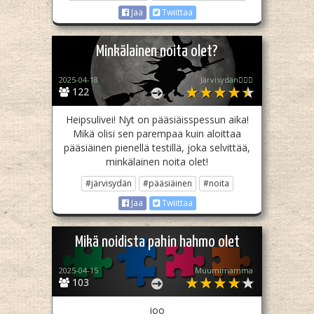
Jaa
Twiittaa
Minkälainen noita olet?
2025-04-18
Järvisydän❤️‍🔥🌊
122
Heipsulivei! Nyt on pääsiäisspessun aika!
Mikä olisi sen parempaa kuin aloittaa
pääsiäinen pienellä testillä, joka selvittää,
minkälainen noita olet!
#järvisydän
#pääsiäinen
#noita
Jaa
Twiittaa
Mikä noidista pahin hahmo olet
2025-04-15
Muumimamma
103
joo