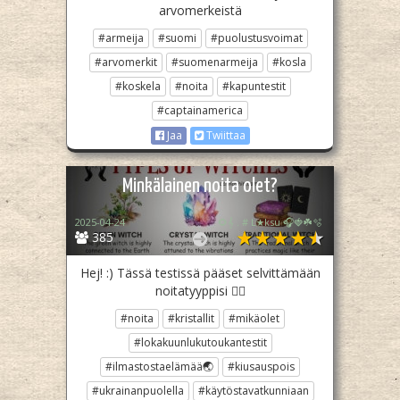
arvomerkeistä
#armeija
#suomi
#puolustusvoimat
#arvomerkit
#suomenarmeija
#kosla
#koskela
#noita
#kapuntestit
#captainamerica
Jaa
Twiittaa
Minkälainen noita olet?
2025-04-24
🌻𝄞 . # L★ksu 🎧🍓☘️🫧
385
Hej! :) Tässä testissä pääset selvittämään
noitatyyppisi 🧙‍♂️
#noita
#kristallit
#mikäolet
#lokakuunlukutoukantestit
#ilmastostaelämää🌏
#kiusauspois
#ukrainanpuolella
#käytöstavatkunniaan