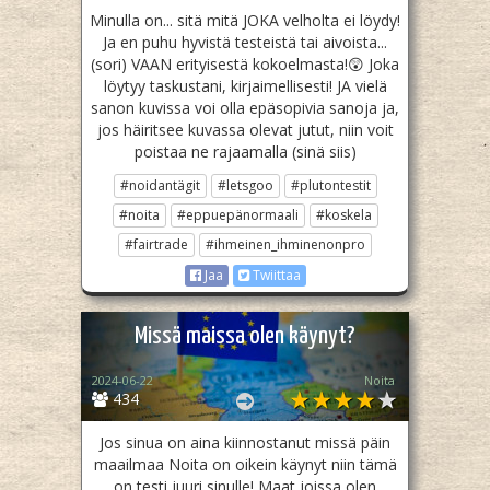
Minulla on... sitä mitä JOKA velholta ei löydy!
Ja en puhu hyvistä testeistä tai aivoista...
(sori) VAAN erityisestä kokoelmasta!😲 Joka
löytyy taskustani, kirjaimellisesti! JA vielä
sanon kuvissa voi olla epäsopivia sanoja ja,
jos häiritsee kuvassa olevat jutut, niin voit
poistaa ne rajaamalla (sinä siis)
#noidantägit
#letsgoo
#plutontestit
#noita
#eppuepänormaali
#koskela
#fairtrade
#ihmeinen_ihminenonpro
Jaa
Twiittaa
Missä maissa olen käynyt?
2024-06-22
Noita
434
Jos sinua on aina kiinnostanut missä päin
maailmaa Noita on oikein käynyt niin tämä
on testi juuri sinulle! Maat joissa olen