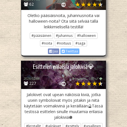
62
Oletko pääsiäisnoita, juhannusnoita vai
halloween-noita? Ota siitä selvää tällä
leikkimielisellä testillä!
#pääsiäinen
#juhannus
#halloween
#noita
#noituus
#saga
Jaa
Twiittaa
Esittelen erilaisia jalokiviä💎
2026-02-08
ᴏᴘᴀᴀʟɪӄᴜᴜᯓ₊ ⊹꧂🌌🌪
227
Jalokivet ovat upean näköisiä kiviä, jotka
usein symboloivat myös jotakin ja niitä
käytetään voimakivinä ja keräillään🔮Tässä
testissä esittelen sinulle muutamia erilaisia
jalokiviä🪩
#kristallit
#jalokivet
#esittely
#asiallinen