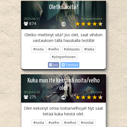
Oletko noita?
2023-06-11
Yönperhonen
874
Oletko miettinyt sitä? Jos olet, saat vihdoin
vastauksen tällä hauskalla testillä!
#noita
#velho
#äläsuutu
#taika
#yönperhonen
Jaa
Twiittaa
Kuka mun ite keksimä noita/velho
olet
2023-05-13
Mimmii
275
Olen keksinyt omia noitia/velhoja!! Nyt saat
tietää kuka heistä olet.
#noita
#velho
#velhot
#noidat