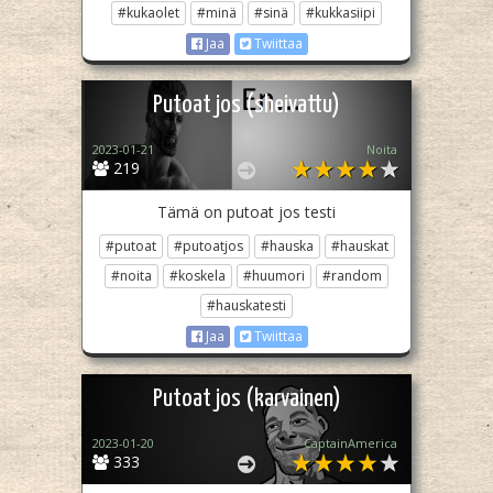
#kukaolet
#minä
#sinä
#kukkasiipi
Jaa
Twiittaa
Putoat jos (sheivattu)
2023-01-21
Noita
219
Tämä on putoat jos testi
#putoat
#putoatjos
#hauska
#hauskat
#noita
#koskela
#huumori
#random
#hauskatesti
Jaa
Twiittaa
Putoat jos (karvainen)
2023-01-20
CaptainAmerica
333