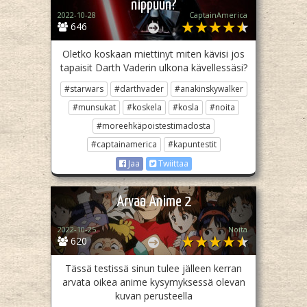
nippuun?
2022-10-28
CaptainAmerica
646
Oletko koskaan miettinyt miten kävisi jos
tapaisit Darth Vaderin ulkona kävellessäsi?
#starwars
#darthvader
#anakinskywalker
#munsukat
#koskela
#kosla
#noita
#moreehkäpoistestimadosta
#captainamerica
#kapuntestit
Jaa
Twiittaa
Arvaa Anime 2
2022-10-25
Noita
620
Tässä testissä sinun tulee jälleen kerran
arvata oikea anime kysymyksessä olevan
kuvan perusteella