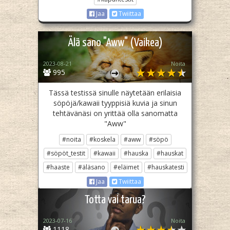
Jaa
Twiittaa
Älä sano "Aww" (Vaikea)
2023-08-21
Noita
995
Tässä testissä sinulle näytetään erilaisia
söpöjä/kawaii tyyppisiä kuvia ja sinun
tehtävänäsi on yrittää olla sanomatta
"Aww"
#noita
#koskela
#aww
#söpö
#söpöt_testit
#kawaii
#hauska
#hauskat
#haaste
#äläsano
#eläimet
#hauskatesti
Jaa
Twiittaa
Totta vai tarua?
2023-07-16
Noita
1118