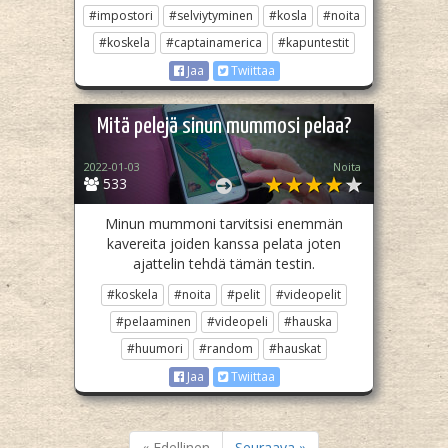
#impostori
#selviytyminen
#kosla
#noita
#koskela
#captainamerica
#kapuntestit
Jaa
Twiittaa
Mitä pelejä sinun mummosi pelaa?
2022-01-03
Noita
533
Minun mummoni tarvitsisi enemmän
kavereita joiden kanssa pelata joten
ajattelin tehdä tämän testin.
#koskela
#noita
#pelit
#videopelit
#pelaaminen
#videopeli
#hauska
#huumori
#random
#hauskat
Jaa
Twiittaa
« Edellinen
Seuraava »