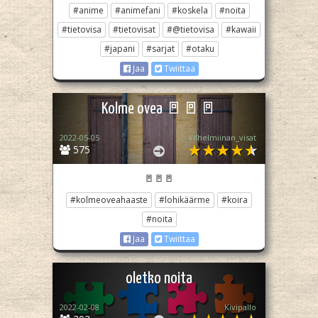
#anime
#animefani
#koskela
#noita
#tietovisa
#tietovisat
#@tietovisa
#kawaii
#japani
#sarjat
#otaku
Jaa
Twiittaa
Kolme ovea 🚪🚪🚪
2022-05-05
Vilhelmiinan_visat
575
🚪🚪🚪
#kolmeoveahaaste
#lohikäärme
#koira
#noita
Jaa
Twiittaa
oletko noita
2022-02-08
Kivipallo