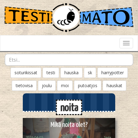
Toggl
Navig
soturikissat
testi
hauska
sk
harrypotter
tietovisa
joulu
moi
putoatjos
hauskat
noita
Mikä noita olet?
2026-04-05
Saga