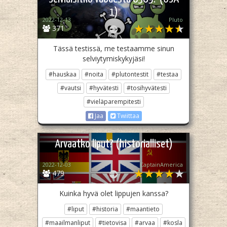
1)
2022-12-13
Pluto­
371
Tässä testissä, me testaamme sinun
selviytymiskykyjäsi!
#hauskaa
#noita
#plutontestit
#testaa
#vautsi
#hyvätesti
#tosihyvätesti
#vieläparempitesti
Jaa
Twiittaa
Arvaatko liput? (historialliset)
2022-12-03
CaptainAmerica
479
Kuinka hyvä olet lippujen kanssa?
#liput
#historia
#maantieto
#maailmanliput
#tietovisa
#arvaa
#kosla