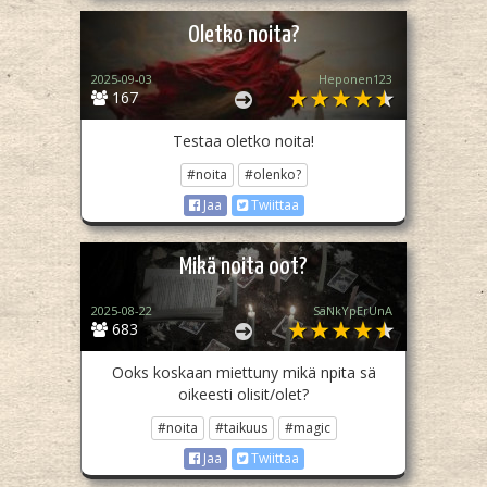
Oletko noita?
2025-09-03
Heponen123
167
Testaa oletko noita!
#noita
#olenko?
Jaa
Twiittaa
Mikä noita oot?
2025-08-22
SäNkYpErUnA
683
Ooks koskaan miettuny mikä npita sä
oikeesti olisit/olet?
#noita
#taikuus
#magic
Jaa
Twiittaa