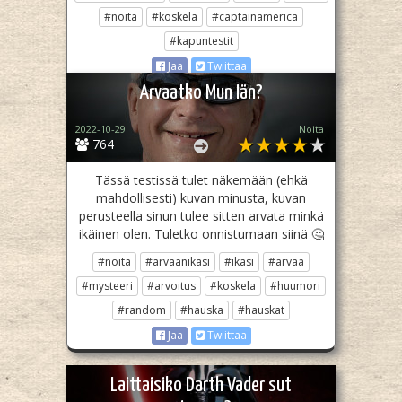
#noita
#koskela
#captainamerica
#kapuntestit
Jaa
Twiittaa
Arvaatko Mun Iän?
2022-10-29
Noita
764
Tässä testissä tulet näkemään (ehkä
mahdollisesti) kuvan minusta, kuvan
perusteella sinun tulee sitten arvata minkä
ikäinen olen. Tuletko onnistumaan siinä 🤔
#noita
#arvaanikäsi
#ikäsi
#arvaa
#mysteeri
#arvoitus
#koskela
#huumori
#random
#hauska
#hauskat
Jaa
Twiittaa
Laittaisiko Darth Vader sut