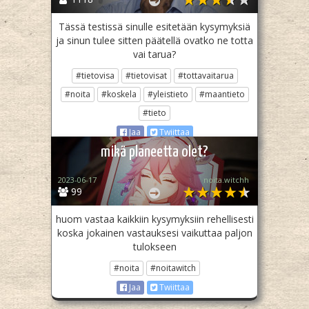
Tässä testissä sinulle esitetään kysymyksiä
ja sinun tulee sitten päätellä ovatko ne totta
vai tarua?
#tietovisa
#tietovisat
#tottavaitarua
#noita
#koskela
#yleistieto
#maantieto
#tieto
Jaa
Twiittaa
mikä planeetta olet?
2023-06-17
noita.witchh
99
huom vastaa kaikkiin kysymyksiin rehellisesti
koska jokainen vastauksesi vaikuttaa paljon
tulokseen
#noita
#noitawitch
Jaa
Twiittaa