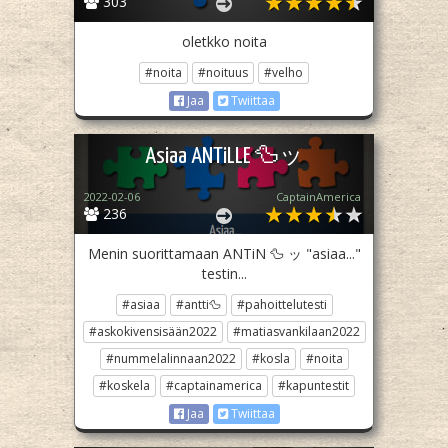
303
oletkko noita
#noita
#noituus
#velho
Jaa
Twiittaa
Asiaa ANTiLLE 🦆ッ
2022-02-06
CaptainAmerica
236
Menin suorittamaan ANTiN 🦆 ッ "asiaa..."
testin...
#asiaa
#antti🦆
#pahoittelutesti
#askokivensisään2022
#matiasvankilaan2022
#nummelalinnaan2022
#kosla
#noita
#koskela
#captainamerica
#kapuntestit
Jaa
Twiittaa