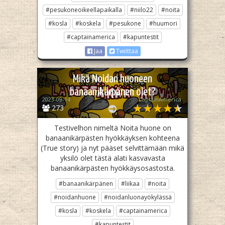
#pesukoneoikeellapaikalla
#niilo22
#noita
#kosla
#koskela
#pesukone
#huumori
#captainamerica
#kapuntestit
Jaa
Twiittaa
Mikä Noidan huoneen
banaanikärpänen olet?
2023-09-14
CaptainAmerica
273
Testivelhon nimeltä Noita huone on
banaanikärpästen hyökkäyksen kohteena
(True story) ja nyt pääset selvittämään mikä
yksilö olet tästä alati kasvavasta
banaanikärpästen hyökkäysosastosta.
#banaanikärpänen
#liikaa
#noita
#noidanhuone
#noidanluonayökylässä
#kosla
#koskela
#captainamerica
#kapuntestit