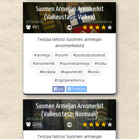
Suomen Armeijan Arvomerkit
(Vaikeustaso: Vaikea)
2025-06-03
CaptainAmerica
491
Testaa tietosi Suomen armeijan
arvomerkeistä
#armeija
#suomi
#puolustusvoimat
#arvomerkit
#suomenarmeija
#noita
#koskela
#kapuntestit
#kosla
#captainamerica
Jaa
Twiittaa
Suomen Armeijan Arvomerkit
(Vaikeustaso: Normaali)
2025-05-23
CaptainAmerica
2096
Testaa tietosi Suomen armeijan