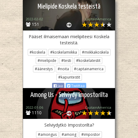
Mielipide Koskela testeistä
2022-02-02
CaptainAmerica
151
Pääset ilmaisemaan mielipiteesi Koskela
testeistä.
#koskela
#koskelamiikka
#miikkakoskela
#mielipide
#testi
#koskelatestit
#äänestys
#noita
#captainamerica
#kapuntestit
Jaa
Twiittaa
Among Us - Selviydy Impostorilta
2022-01-06
CaptainAmerica
1110
Selviydytkö Impostorilta?
#amongus
#among
#impostor