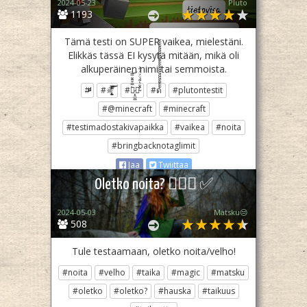
2024-05-23
Pluto­
1193
Tämä testi on SUPER vaikea, mielestäni.
Elikkäs tässä EI kysytä mitään, mikä oli
alkuperäinen nimi tai semmoista.
#ͩͩͩͩͩͩͩͩͩͩͩͩͩͩͩͩͩͩͩͩͩͩͩͩ
#☠̢͉̣̟̫̦̉̓̈́̅̉́̿̍̔̚͘͞͝
#ฏ̷̙̭̺̲̀̿̌͊̐̿͝๎̴̑̐̔͂̉̈́̈́͒̀̕
#ด้้้้้็็็็็้้้้้็็็็็้้้้
#plutontestit
#@minecraft
#minecraft
#testimadostakivapaikka
#vaikea
#noita
#bringbacknotaglimit
Jaa
Twiittaa
Oletko noita? 🧙🏼‍♀️ ✅
2024-05-03
Matsku😒
508
Tule testaamaan, oletko noita/velho!
#noita
#velho
#taika
#magic
#matsku
#oletko
#oletko?
#hauska
#taikuus