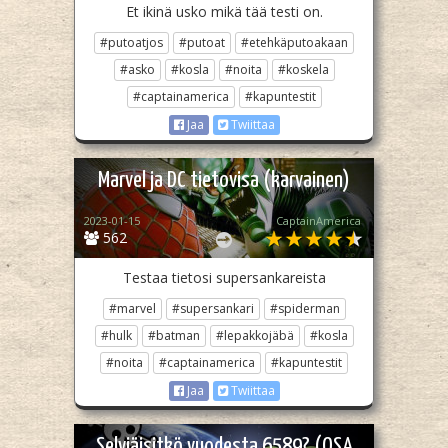
Et ikinä usko mikä tää testi on.
#putoatjos
#putoat
#etehkäputoakaan
#asko
#kosla
#noita
#koskela
#captainamerica
#kapuntestit
Jaa
Twiittaa
Marvel ja DC tietovisa (karvainen)
2023-01-15
CaptainAmerica
562
Testaa tietosi supersankareista
#marvel
#supersankari
#spiderman
#hulk
#batman
#lepakkojäbä
#kosla
#noita
#captainamerica
#kapuntestit
Jaa
Twiittaa
Selviäisitkö vuodesta 6589? (OSA