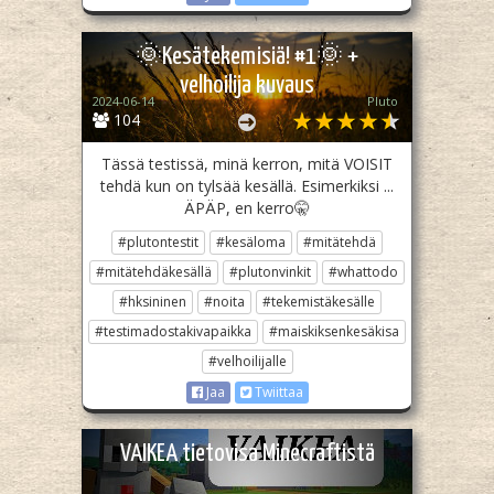
🌞Kesätekemisiä! #1🌞 +
velhoilija kuvaus
2024-06-14
Pluto­
104
Tässä testissä, minä kerron, mitä VOISIT
tehdä kun on tylsää kesällä. Esimerkiksi ...
ÄPÄP, en kerro🤫
#plutontestit
#kesäloma
#mitätehdä
#mitätehdäkesällä
#plutonvinkit
#whattodo
#hksininen
#noita
#tekemistäkesälle
#testimadostakivapaikka
#maiskiksenkesäkisa
#velhoilijalle
Jaa
Twiittaa
VAIKEA tietovisa Minecraftistä