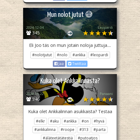
Mun nolot jutut 😅
2024-12-04
Leopardi
345
Eli Joo täs on mun jotain noloja juttuja....
#nolotjutut
#nolo
#ankka
#leopardi
Jaa
Twiittaa
Kuka olet Ankkalinnasta?
2024-11-22
Panaani
946
Kuka olet Ankkalinnan asukkaista? Testaa
#elkr
#aku
#ankka
#on
#hyvä
#ankkalinna
#roope
#313
#parta
#äläteetätätestiä
#putoatjos