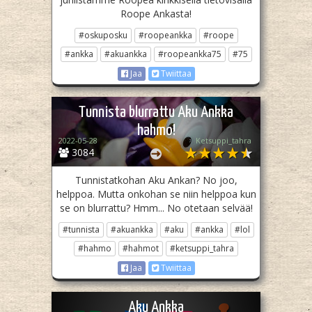
Roope Ankasta!
#oskuposku
#roopeankka
#roope
#ankka
#akuankka
#roopeankka75
#75
Jaa
Twiittaa
Tunnista blurrattu Aku Ankka
hahmo!
2022-05-28
Ketsuppi_tahra
3084
Tunnistatkohan Aku Ankan? No joo,
helppoa. Mutta onkohan se niin helppoa kun
se on blurrattu? Hmm... No otetaan selvää!
#tunnista
#akuankka
#aku
#ankka
#lol
#hahmo
#hahmot
#ketsuppi_tahra
Jaa
Twiittaa
Aku Ankka