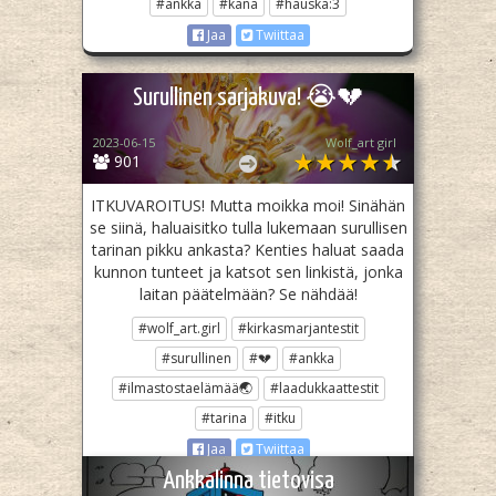
#ankka
#kana
#hauska:3
Jaa
Twiittaa
Surullinen sarjakuva! 😭💔
2023-06-15
Wolf_art girl ‎
901
ITKUVAROITUS! Mutta moikka moi! Sinähän
se siinä, haluaisitko tulla lukemaan surullisen
tarinan pikku ankasta? Kenties haluat saada
kunnon tunteet ja katsot sen linkistä, jonka
laitan päätelmään? Se nähdää!
#wolf_art.girl
#kirkasmarjantestit
#surullinen
#💔
#ankka
#ilmastostaelämää🌏
#laadukkaattestit
#tarina
#itku
Jaa
Twiittaa
Ankkalinna tietovisa