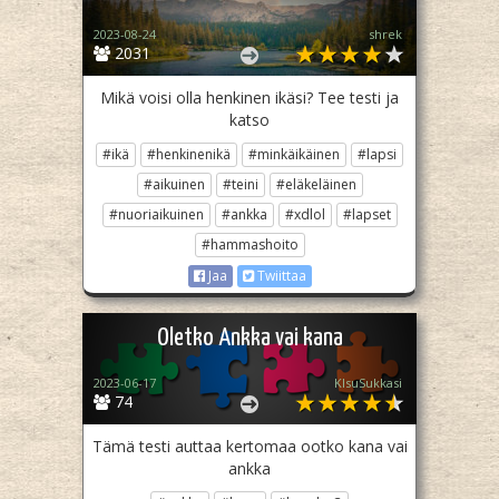
2023-08-24
shrek
2031
Mikä voisi olla henkinen ikäsi? Tee testi ja
katso
#ikä
#henkinenikä
#minkäikäinen
#lapsi
#aikuinen
#teini
#eläkeläinen
#nuoriaikuinen
#ankka
#xdlol
#lapset
#hammashoito
Jaa
Twiittaa
Oletko Ankka vai kana
2023-06-17
KIsuSukkasi
74
Tämä testi auttaa kertomaa ootko kana vai
ankka