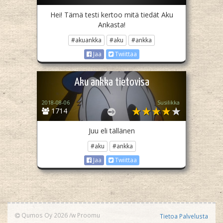
Hei! Tämä testi kertoo mitä tiedät Aku
Ankasta!
#akuankka
#aku
#ankka
Jaa
Twiittaa
Aku ankka tietovisa
2018-08-06
Susilikka
1714
Juu eli tällänen
#aku
#ankka
Jaa
Twiittaa
Qumos Oy 2026
/w
Proomu
Tietoa Palvelusta