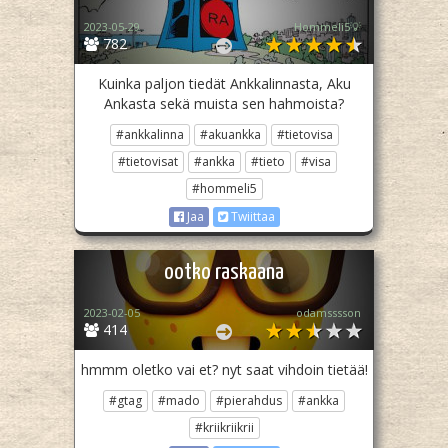
2023-05-29
Hommeli5💡
782
Kuinka paljon tiedät Ankkalinnasta, Aku
Ankasta sekä muista sen hahmoista?
#ankkalinna
#akuankka
#tietovisa
#tietovisat
#ankka
#tieto
#visa
#hommeli5
Jaa
Twiittaa
ootko raskaana
2023-02-05
odamsssson
414
hmmm oletko vai et? nyt saat vihdoin tietää!
#gtag
#mado
#pierahdus
#ankka
#kriikriikrii