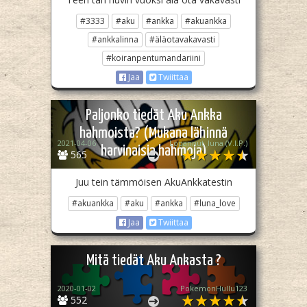
#3333
#aku
#ankka
#akuankka
#ankkalinna
#äläotavakavasti
#koiranpentumandariini
Jaa
Twiittaa
Paljonko tiedät Aku Ankka
hahmoista? (Mukana lähinnä
2021-04-06
Lopannut_luna (V.I.P.)
harvinaisia hahmoja)
565
Juu tein tämmöisen AkuAnkkatestin
#akuankka
#aku
#ankka
#luna_love
Jaa
Twiittaa
Mitä tiedät Aku Ankasta ?
2020-01-02
PokemonHullu123
552