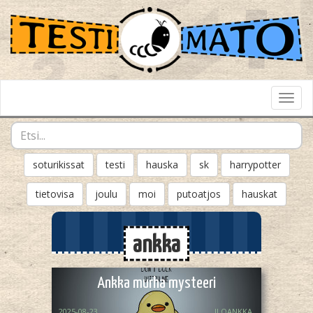
Toggl
Navig
soturikissat
testi
hauska
sk
harrypotter
tietovisa
joulu
moi
putoatjos
hauskat
ankka
Ankka murha mysteeri
2025-08-23
ILOANKKA