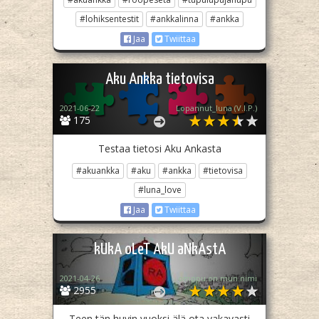
#lohiksentestit
#ankkalinna
#ankka
Jaa
Twiittaa
Aku Ankka tietovisa
2021-06-22
Lopannut_luna (V.I.P.)
175
Testaa tietosi Aku Ankasta
#akuankka
#aku
#ankka
#tietovisa
#luna_love
Jaa
Twiittaa
kUkA oLeT AkU aNkAstA
2021-04-26
omppu.on.mun.nimi
2955
Teen tän huvin vuoksi älä ota vakavasti