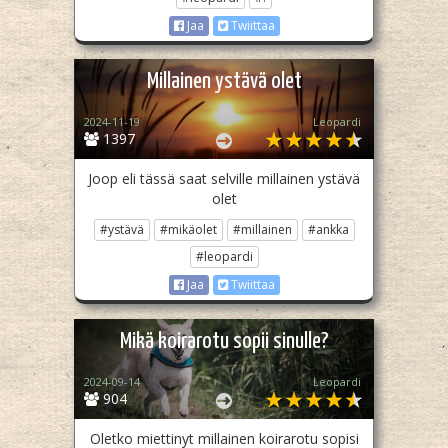
Jaa
Twiittaa
Millainen ystävä olet
2024-11-19
Leopardi
1397
Joop eli tässä saat selville millainen ystävä
olet
#ystävä
#mikäolet
#millainen
#ankka
#leopardi
Jaa
Twiittaa
Mikä koirarotu sopii sinulle?
2024-09-14
Leopardi
904
Oletko miettinyt millainen koirarotu sopisi