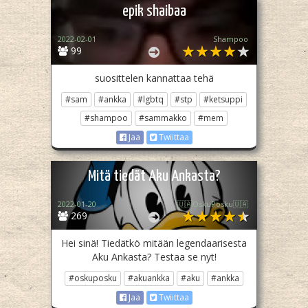
epik shaibaa
2022-02-01
Shampoo
99
suosittelen kannattaa tehä
#sam
#ankka
#lgbtq
#stp
#ketsuppi
#shampoo
#sammakko
#mem
Jaa
Twiittaa
Mitä tiedät Aku Ankasta?
2022-01-20
🇺🇦OskuPosku🇺🇦
269
Hei sinä! Tiedätkö mitään legendaarisesta
Aku Ankasta? Testaa se nyt!
#oskuposku
#akuankka
#aku
#ankka
Jaa
Twiittaa