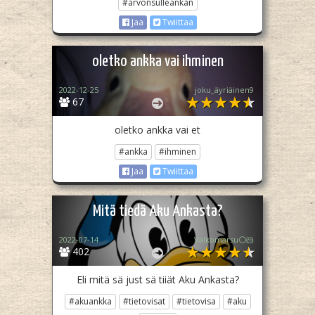
#arvonsulleankan
Jaa
Twiittaa
oletko ankka vai ihminen
2022-12-25
joku_äyriäinen9
67
oletko ankka vai et
#ankka
#ihminen
Jaa
Twiittaa
Mitä tiedä Aku Ankasta?
2022-07-14
Valkomarsu⚪️🐹
402
Eli mitä sä just sä tiiät Aku Ankasta?
#akuankka
#tietovisat
#tietovisa
#aku