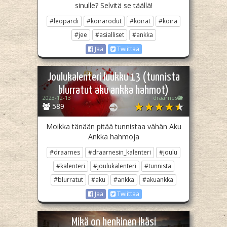
sinulle? Selvitä se täällä!
#leopardi
#koirarodut
#koirat
#koira
#jee
#asialliset
#ankka
Jaa
Twiittaa
Joulukalenteri luukku 13 (tunnista
blurratut aku ankka hahmot)
2023-12-13
draarnes🐘
589
Moikka tänään pitää tunnistaa vähän Aku
Ankka hahmoja
#draarnes
#draarnesin_kalenteri
#joulu
#kalenteri
#joulukalenteri
#tunnista
#blurratut
#aku
#ankka
#akuankka
Jaa
Twiittaa
Mikä on henkinen ikäsi