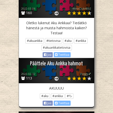
2022-03-06
WinxClub4002
160
Oletko lukenut Aku Ankkaa? Tiedätkö
hänestä ja muista hahmoista kaiken?
Testaa!
#akuankka
#tietovisa
#aku
#ankka
#akuankkatietovisa
Jaa
Twiittaa
Päättele Aku Ankka hahmot
2022-02-12
Peggy💕
113
AKUUUU
#aku
#ankka
#🦆
Jaa
Twiittaa