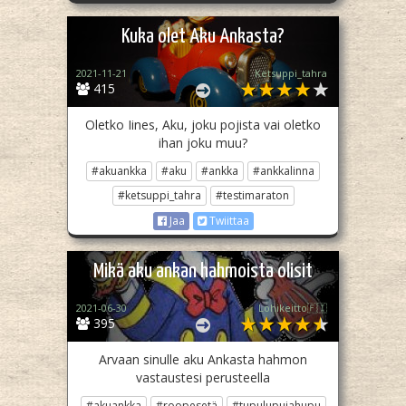
Kuka olet Aku Ankasta?
2021-11-21
Ketsuppi_tahra
415
Oletko Iines, Aku, joku pojista vai oletko
ihan joku muu?
#akuankka
#aku
#ankka
#ankkalinna
#ketsuppi_tahra
#testimaraton
Jaa
Twiittaa
Mikä aku ankan hahmoista olisit
2021-06-30
Lohikeitto🇫🇮
395
Arvaan sinulle aku Ankasta hahmon
vastaustesi perusteella
#akuankka
#roopesetä
#tupulupujahupu