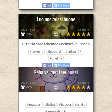
Jaa
Twiittaa
Luo unelmiesi huone
2024-11-20
Leopardi
106
Eli täällä saat rakentaa unelmiesi huoneen.
#rakenna
#leopardi
#ankka
#.
#unelma
Jaa
Twiittaa
Raha vai mysteeriboksi
2024-11-20
Leopardi
225
...
#mysteeri
#boksi
#hauska
#ankka
#leopardi
#.