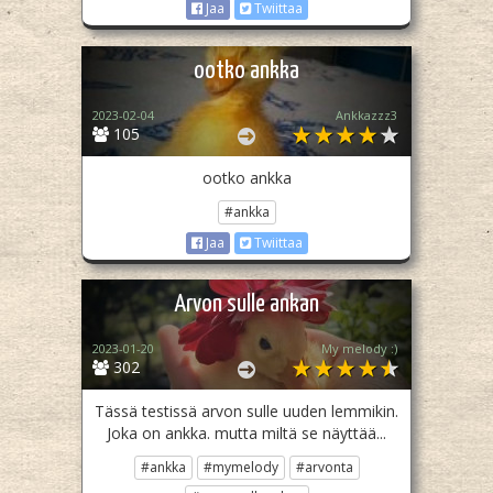
Jaa
Twiittaa
ootko ankka
2023-02-04
Ankkazzz3
105
ootko ankka
#ankka
Jaa
Twiittaa
Arvon sulle ankan
2023-01-20
My melody :)
302
Tässä testissä arvon sulle uuden lemmikin.
Joka on ankka. mutta miltä se näyttää...
#ankka
#mymelody
#arvonta