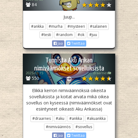
84
Juup...
#ankka
#murha
#mysteeri
#salainen
#testi
#random
#ok
#juu
Jaa
Twiittaa
Tunnista Aku Ankan
nimiväännökset sovelluksista
2025-02-15
draarnes🐘
550
Elikkä kerron nimiväännöksiä oikeista
sovelluksista ja koitat arvata mikä oikea
sovellus on kyseessä (nimiväännökset ovat
esiintyneet oikeasti Aku Ankassa)
#draarnes
#aku
#ankka
#akuankka
#nimiväännös
#sovellus
Jaa
Twiittaa