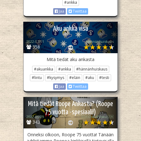
#ankka
Jaa
Twiittaa
Aku ankka visa
2022-07-01
Hännänhuiskaus
358
Mitä tiedät aku ankasta
#akuankka
#ankka
#hännänhuiskaus
#lintu
#kysymys
#eläin
#aku
#testi
Jaa
Twiittaa
Mitä tiedät Roope Ankasta? (Roope
75 vuotta -spesiaali!)
2022-05-29
🇺🇦OskuPosku🇺🇦
343
Onneksi olkoon, Roope 75 vuotta! Tänään
juhlistamme Roopea kinkkisellä tietovisalla