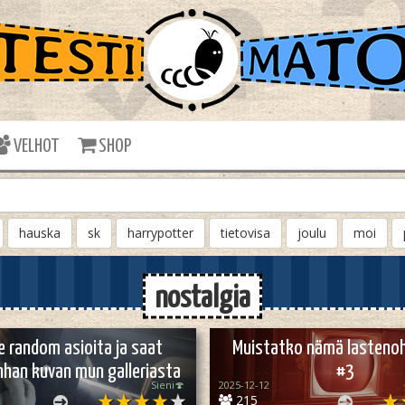
VELHOT
SHOP
hauska
sk
harrypotter
tietovisa
joulu
moi
nostalgia
e random asioita ja saat
Muistatko nämä lasteno
nhan kuvan mun galleriasta
#3
Sieni🍄
2025-12-12
215