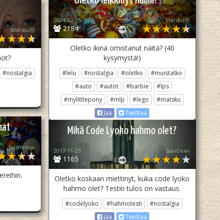
Oletko leikkinyt näillä? ✅
2024-02-15
Matsku😒
2184
Matsku😒
Oletko ikinä omistanut näitä? (40
mot?
kysymystä!)
#nostalgia
#lelu
#nostalgia
#oletko
#muistatko
#auto
#autot
#barbie
#lps
#mylittlepony
#mlp
#lego
#matsku
Jaa
Twiittaa
hat
Mikä Code Lyoko hahmo olet?
felixlintux
2017-11-25
SuviOliivi
1165
reihin.
Oletko koskaan miettinyt, kuka code lyoko
hahmo olet? Testin tulos on vastaus.
#codelyoko
#hahmotesti
#nostalgia
Jaa
Twiittaa