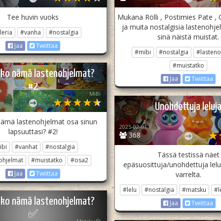
Tee huvin vuoks
Mukana Rölli , Postimies Pate ,
ja muita nostalgisia lastenohje
leria
#vanha
#nostalgia
sinä näistä muistat.
Jaa
Twiittaa
#mibi
#nostalgia
#lasteno
#muistatko
ko nämä lastenohjelmat?
Jaa
Twiittaa
#2
MiBi
Unohdettuja leluj
nämä lastenohjelmat osa sinun
2025-02-01
lapsuuttasi? #2!
368
ibi
#vanhat
#nostalgia
Tässä testissä näet
ohjelmat
#muistatko
#osa2
epäsuosittuja/unohdettuja lelu
Jaa
Twiittaa
varrelta.
#lelu
#nostalgia
#matsku
#l
ko nämä lastenohjelmat?
Jaa
Twiittaa
✅