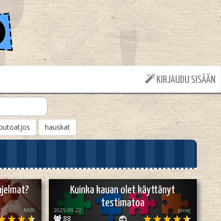
KIRJAUDU SISÄÄN
putoatjos
hauskat
hjelmat?
Kuinka kauan olet käyttänyt
testimatoa
MiBi
2025-09-22
pinaj
88