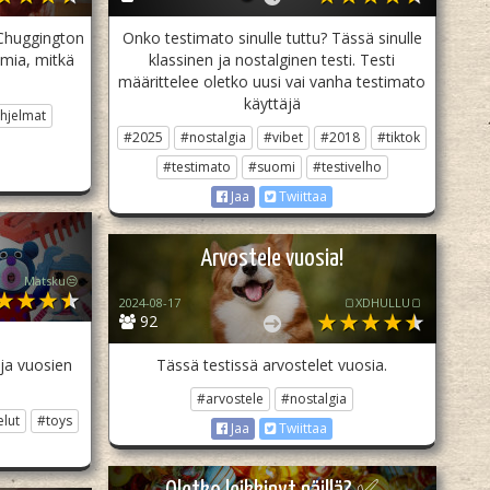
 Chuggington
Onko testimato sinulle tuttu? Tässä sinulle
lmia, mitkä
klassinen ja nostalginen testi. Testi
määrittelee oletko uusi vai vanha testimato
käyttäjä
hjelmat
#2025
#nostalgia
#vibet
#2018
#tiktok
#testimato
#suomi
#testivelho
Jaa
Twiittaa
a
Arvostele vuosia!
Matsku😒
2024-08-17
🍞XDHULLU🍞
92
ja vuosien
Tässä testissä arvostelet vuosia.
#arvostele
#nostalgia
elut
#toys
Jaa
Twiittaa