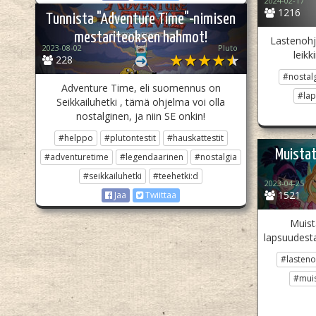
2024-02-17
1216
Tunnista "Adventure Time"-nimisen
mestariteoksen hahmot!
Lastenohj
2023-08-02
Pluto­
leikk
228
#nostal
Adventure Time, eli suomennus on
#lap
Seikkailuhetki , tämä ohjelma voi olla
nostalginen, ja niin SE onkin!
#helppo
#plutontestit
#hauskattestit
Muistat
#adventuretime
#legendaarinen
#nostalgia
#seikkailuhetki
#teehetki:d
2023-04-25
1521
Jaa
Twiittaa
Muist
lapsuudestas
#lasteno
#muis