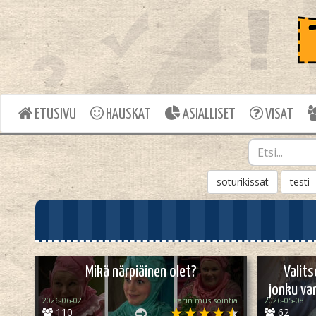
ETUSIVU
HAUSKAT
ASIALLISET
VISAT
soturikissat
testi
Mikä närpiäinen olet?
Valits
jonku va
2026-06-02
karin musisointia
2026-05-08
110
62