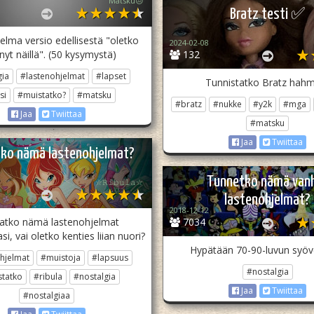
Matsku😒
Bratz testi ✅
elma versio edellisestä "oletko
2024-02-08
inyt näillä". (50 kysymystä)
132
gia
#lastenohjelmat
#lapset
Tunnistatko Bratz hah
si
#muistatko?
#matsku
#bratz
#nukke
#y2k
#mga
Jaa
Twiittaa
#matsku
Jaa
Twiittaa
ko nämä lastenohjelmat?
Tunnetko nämä van
☆𝚁𝚒𝚋𝚞𝚕𝚊☆
lastenohjelmat?
2018-12-12
atko nämä lastenohjelmat
7034
i, vai oletko kenties liian nuori?
Hypätään 70-90-luvun syöve
hjelmat
#muistoja
#lapsuus
#nostalgia
tatko
#ribula
#nostalgia
Jaa
Twiittaa
#nostalgiaa