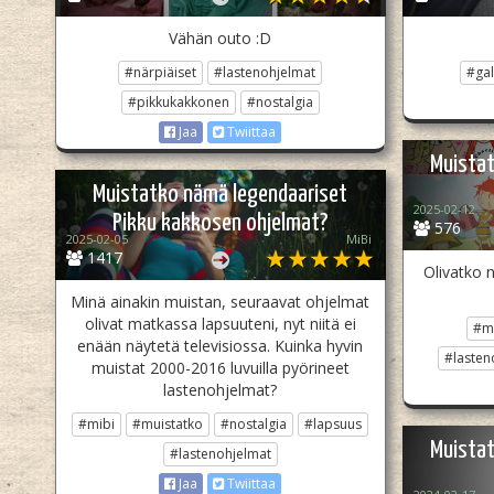
Vähän outo :D
#närpiäiset
#lastenohjelmat
#gal
#pikkukakkonen
#nostalgia
Jaa
Twiittaa
Muistat
Muistatko nämä legendaariset
2025-02-12
Pikku kakkosen ohjelmat?
576
2025-02-05
MiBi
1417
Olivatko 
Minä ainakin muistan, seuraavat ohjelmat
olivat matkassa lapsuuteni, nyt niitä ei
#m
enään näytetä televisiossa. Kuinka hyvin
#lasten
muistat 2000-2016 luvuilla pyörineet
lastenohjelmat?
#mibi
#muistatko
#nostalgia
#lapsuus
Muistat
#lastenohjelmat
Jaa
Twiittaa