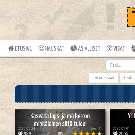
ETUSIVU
HAUSKAT
ASIALLISET
VISAT
soturikissat
testi
Kasvata lapsi ja mä kerron
Yr
minkälainen siitä tulee!
2026-05-24
Sieni🍄
2026-01-01
989
2055