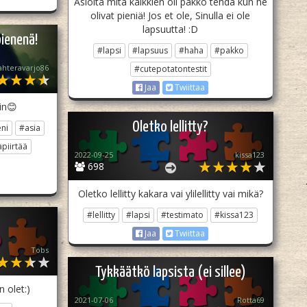
Asioita mitä kaikkien oli pakko tehdä kun he
olivat pieniä! Jos et ole, Sinulla ei ole
lapsuutta! :D
pienenä!
#lapsi
#lapsuus
#haha
#pakko
ahteravarjo86
#cutepotatontestit
Jaa
Twiittaa
in😊
Oletko lellitty?
ni
#asia
piirtää
2022-09-25
kissa123
698
Oletko lellitty kakara vai ylilellitty vai mikä?
#lellitty
#lapsi
#testimato
#kissa123
Jaa
Twiittaa
Tobs
Tykkäätkö lapsista (ei sillee)
 olet:)
2021-07-06
Rotta69