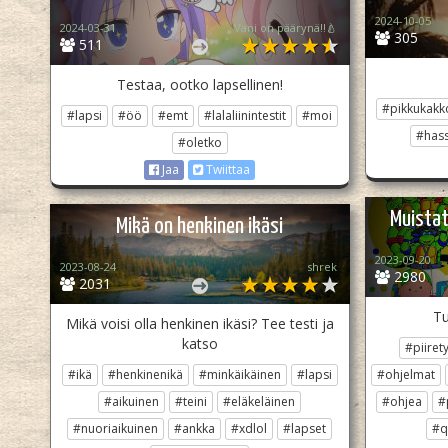
2024-10-05
2024-03-31
Vani on päärynä‼️🍐
305
511
Testaa, ootko lapsellinen!
#pikkukakk
#lapsi
#öö
#emt
#lalaliinintestit
#moi
#has
#oletko
Jaa
Twiittaa
Muistat
Mikä on henkinen ikäsi
2023-09-20
2023-08-24
shrek
2980
2031
Tu
Mikä voisi olla henkinen ikäsi? Tee testi ja
katso
#piirety
#ikä
#henkinenikä
#minkäikäinen
#lapsi
#ohjelmat
#aikuinen
#teini
#eläkeläinen
#ohjea
#
#nuoriaikuinen
#ankka
#xdlol
#lapset
#q