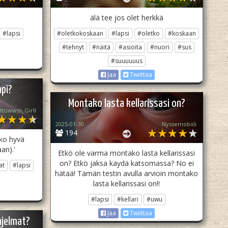
älä tee jos olet herkkä
#lapsi
#oletkokoskaan
#lapsi
#oletko
#koskaan
#tehnyt
#näitä
#asioita
#nuori
#sus
#suuuuuus
Jaa
Twiittaa
mpi?
Montako lasta kellarissasi on?
ttuwwss_Girll
2025-01-30
Nyssemobiili
194
tko hyvä
an).'
Etkö ole varma montako lasta kellarissasi
on? Etkö jaksa käydä katsomassa? No ei
at
#lapsi
hätää! Tämän testin avulla arvioin montako
lasta kellarissasi on!!
#lapsi
#kellari
#uwu
Jaa
Twiittaa
hjelmat?