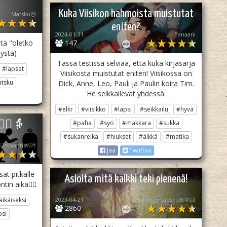
Kuka Viisikon hahmoista muistutat
Matsku😒
eniten?
2024-01-31
Panaani
tä "oletko
147
mystä)
Tässä testissä selviää, että kuka kirjasarja
#lapset
Viisikosta muistutat eniten! Viisikossa on
tsku
Dick, Anne, Leo, Pauli ja Paulin koira Tim.
He seikkailevat yhdessä.
#elkr
#viisikko
#lapsi
#seikkailu
#hyvä
#paha
#syö
#makkara
#sukka
👱‍♂️👵
#sukanreikä
#hiukset
#äikkä
#matika
♡•Vaahtis•♡†
Jaa
Twiittaa
at pitkälle
Asioita mitä kaikki teki pienenä!
in aika🏃‍♀️
ikäiseksi
2023-04-21
𝓼𝓸𝓾𝓹𝔂 sadsku🎀🫶🏻
2860
psi