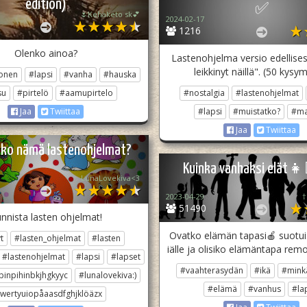
edition)
✅
🌷Kehäketo sk💕
2024-02-17
1216
Olenko ainoa?
Lastenohjelma versio edellises
leikkinyt näillä". (50 kysy
onen
#lapsi
#vanha
#hauska
su
#pirtelö
#aamupirtelo
#nostalgia
#lastenohjelmat
#lapsi
#muistatko?
#ma
Jaa
Twiittaa
Jaa
Twiittaa
ko nämä lastenohjelmat?
Kuinka vanhaksi elät👧
LunaLovekiva<3
2023-04-29
†
51490
nnista lasten ohjelmat!
Ovatko elämän tapasi🍎 suotuis
t
#lasten_ohjelmat
#lasten
iälle ja olisiko elämäntapa remont
#lastenohjelmat
#lapsi
#lapset
#vaahterasydän
#ikä
#minkä
pinpihinbkjhgkyyc
#lunalovekiva:)
#elämä
#vanhus
#la
wertyuiopåaasdfghjklöäzx