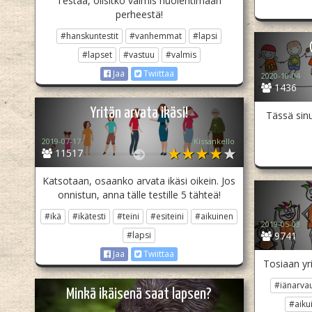
Testaa, olisitko valmis huolehtimaan
perheestä!
#hanskuntestit
#vanhemmat
#lapsi
#lapset
#vastuu
#valmis
Jaa
Twiittaa
2020-10-04
1436
Yritän arvata ikäsi!
Tässä sinu
2019-07-17
Kissankello
11517
Katsotaan, osaanko arvata ikäsi oikein. Jos
onnistun, anna tälle testille 5 tähteä!
#ikä
#ikätesti
#teini
#esiteini
#aikuinen
2019-05-03
#lapsi
9741
Jaa
Twiittaa
Tosiaan yri
#iänarva
Minkä ikäisenä saat lapsen?
#aiku