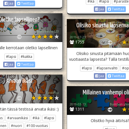
#ikä
#lapsi
#parastes
Jaa
Twiittaa
Jaa
Twiittaa
Oletko lapsellinen?
Olisiko sinusta lapsenva
MatoVelho123
2019-07-23
1755
lle kerrotaan oletko lapsellinen
Olisiko sinusta pitämään huo
#lapsi
#kakka
vuotiaasta lapsesta? Tällä testill
Jaa
Twiittaa
#lapsi
#lapsenvahti
#op
Jaa
Twiittaa
Arvaan ikäsi
Millainen vanhempi oli
TestiPro
2019-03-13
Bumban ylen
tän tässä testissä arvata ikäsi :)
1311
us
#arvaanikäsi
#ikä
#lapsi
Olisitko hyvä äiti/isä
inen
#nuori
#100-vuotias