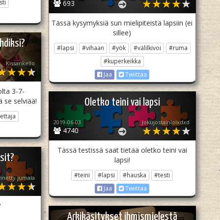
ti
693
Tässä kysymyksiä sun mielipiteistä lapsiin (ei
sillee)
hdiksi?
#lapsi
#vihaan
#yök
#välilkivoi
#ruma
#kuperkeikka
Kissankello
Jaa
Twiittaa
lta 3-7-
ä se selviää!
Oletko teini vai lapsi
ettaja
2019-06-03
Jokujostainlolxdxd
4740
Tässä testissä saat tietää oletko teini vai
sit?
lapsi!
#teini
#lapsi
#hauska
#testi
netty jumala
Jaa
Twiittaa
?
Arkikäsitykset ihmismielestä