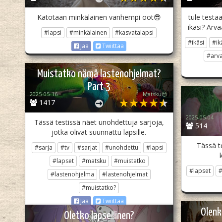
Katotaan minkälainen vanhempi oot😎
tule testa
ikäsi? Arv
#lapsi
#minkälainen
#kasvatalapsi
#ikäsi
#ik
Jaa
Twiittaa
#arv
Muistatko nämä lastenohjelmat?
Part 3
2025-05-16
Matsku😒
1417
2025-05-04
Tässä testissä näet unohdettuja sarjoja,
514
jotka olivat suunnattu lapsille.
Tässä te
#sarja
#tv
#sarjat
#unohdettu
#lapsi
#lapset
#matsku
#muistatko
#lapset
#
#lastenohjelma
#lastenohjelmat
#muistatko?
Jaa
Twiittaa
Olenk
Oletko lapsellinen?