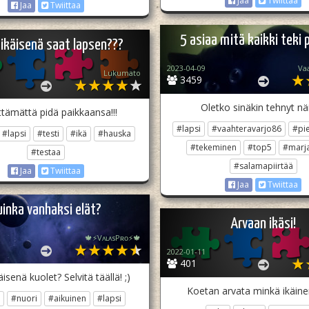
Jaa
Twiittaa
Jaa
Twiittaa
5 asiaa mitä kaikki teki 
 ikäisenä saat lapsen???
2023-04-09
Va
Lukumato
3459
Oletko sinäkin tehnyt nä
lttämättä pidä paikkaansa!!!
#lapsi
#vaahteravarjo86
#pie
#lapsi
#testi
#ikä
#hauska
#tekeminen
#top5
#marja
#testaa
#salamapiirtää
Jaa
Twiittaa
Jaa
Twiittaa
uinka vanhaksi elät?
Arvaan ikäsi!
🍁⚡️VᴀʟᴀsPʀᴏ⚡️🍁
2022-01-11
401
isenä kuolet? Selvitä täällä! ;)
Koetan arvata minkä ikäinen
#nuori
#aikuinen
#lapsi