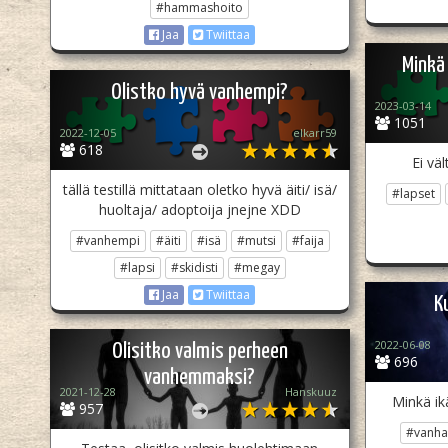
#hammashoito
Jaa
Twiittaa
Minkä
Olistko hyvä vanhempi?
2023-03-14
1051
2022-12-05
elkarr59
618
Ei vä
tällä testillä mittataan oletko hyvä äiti/ isä/
#lapset
huoltaja/ adoptoija jnejne XDD
#vanhempi
#äiti
#isä
#mutsi
#faija
#lapsi
#skidisti
#megay
Jaa
Twiittaa
K
2022-06-08
Olisitko valmis perheen
696
vanhemmaksi?
2021-12-28
Hanskuuz
Minkä ikä
957
#vanha