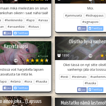
amaan mikä mielestäni on sinun
Moi.
aankohan oikein✨saat nähä tääl!
#jammusetä
#kidnappaus
ä
#henkinenikä
#lapsi
#arvaa
#sigmaponi
aan
#arvaanikäsi
#totuus
Jaa
Twiittaa
Jaa
Twiittaa
Olisitko hyvä vanhe
Kasvata lapsi
2025-05-04
Le
1890
★Tora★
Okei tässä on nyt sitte olisi
stissä voit harjoitella lapsen
vanhempi (älä ota tosissa
kasvatusta tai mitä lie.
#testi
#testimato
#vanhemm
lapsi
#elämä
#tora
#hauska
#hauska
Jaa
Twiittaa
Jaa
Twiittaa
o ainoa joka... (Lapsuus
Muistatko nämä lasteno