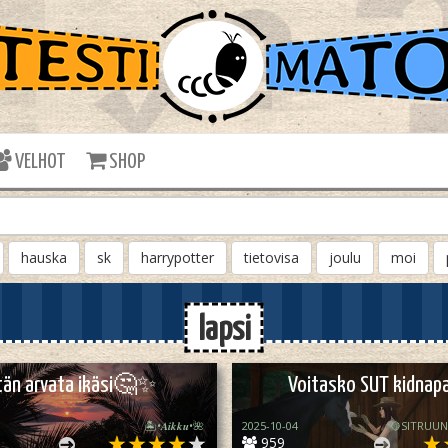
VELHOT
SHOP
hauska
sk
harrypotter
tietovisa
joulu
moi
lapsi
itän arvata ikäsi🤔✨
Voitasko SUT kidnap
🏝️•𝑨𝒊𝒌𝒌𝒖•🌺
2025-10-04
🍋SITRUUN
959