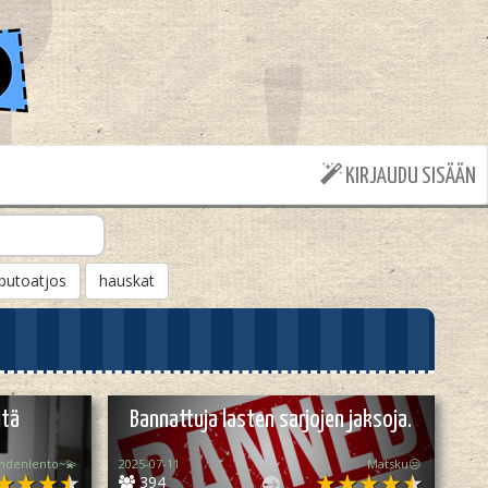
KIRJAUDU SISÄÄN
putoatjos
hauskat
itä
Bannattuja lasten sarjojen jaksoja.
hdenlento~💫
2025-07-11
Matsku😒
394