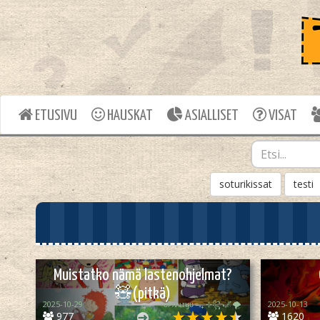
ETUSIVU
HAUSKAT
ASIALLISET
VISAT
soturikissat
testi
Muistatko nämä lastenohjelmat?
🧸(pitkä)
2025-10-29
ᴏᴘᴀᴀʟɪӄᴜᴜᯓ₊ ⊹꧂🌌🌪
2025-10-13
977
1620