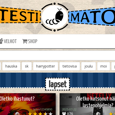
VELHOT
SHOP
hauska
sk
harrypotter
tietovisa
joulu
moi
lapset
Oletko ihastunut?
Oletko katsonut nä
lastenohjelmia?
lenni12345890
2025-07-22
💫~Tä
876