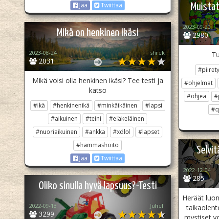
Jaa
Twiittaa
Muistat
2023-09-20
Mikä on henkinen ikäsi
2980
2023-08-24
shrek
Tu
2031
#piirety
Mikä voisi olla henkinen ikäsi? Tee testi ja
#ohjelmat
katso
#ohjea
#
#ikä
#henkinenikä
#minkäikäinen
#lapsi
#q
#aikuinen
#teini
#eläkeläinen
#nuoriaikuinen
#ankka
#xdlol
#lapset
#hammashoito
Selvit
Jaa
Twiittaa
2022-12-04
285
Oliko sinulla hyvä lapsuus?-Testi
Heräät luon
2022-09-13
Juheli
taikaolent
3299
mystiset v