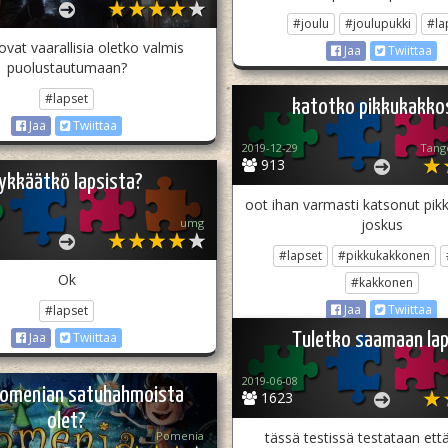
#joulu
#joulupukki
#la
ovat vaarallisia oletko valmis
Jaa
Twiittaa
puolustautumaan?
#lapset
katotko pikkukakko
Jaa
Twiittaa
2019-12-29
Tang
913
ykkäätkö lapsista?
oot ihan varmasti katsonut pik
umg
joskus
#lapset
#pikkukakkonen
Ok
#kakkonen
Jaa
Twiittaa
#lapset
Tuletko saamaan lap
Jaa
Twiittaa
2019-06-08
Pomenian satuhahmoista
1623
olet?
Pomenia
tässä testissä testataan että