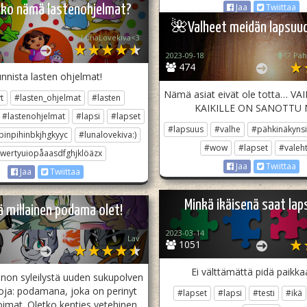
Jaa
Twiittaa
ko nämä lastenohjelmat?
🌺Valheet meidän lapsuu
LunaLovekiva<3
2023-09-18
🪻🤍 Päh
474
nnista lasten ohjelmat!
Nämä asiat eivät ole totta… VA
t
#lasten_ohjelmat
#lasten
KAIKILLE ON SANOTTU N
#lastenohjelmat
#lapsi
#lapset
#lapsuus
#valhe
#pähkinäkynsi
pinpihinbkjhgkyyc
#lunalovekiva:)
#wow
#lapset
#valeht
wertyuiopåaasdfghjklöäzx
Jaa
Twiittaa
Jaa
Twiittaa
Minkä ikäisenä saat lap
ä millainen podama olet!
2023-03-14
Lav
1051
Ei välttämättä pidä paikkaa
non syleilystä uuden sukupolven
oja: podamana, joka on perinyt
#lapset
#lapsi
#testi
#ikä
oimat. Oletko kenties vetehinen,