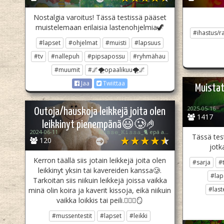
Nostalgia varoitus! Tässä testissä pääset
muistelemaan erilaisia lastenohjelmia🦖
#ihastus/r
#lapset
#ohjelmat
#muisti
#lapsuus
#tv
#nallepuh
#pipsapossu
#ryhmähau
#muumit
#🌌🌪opaalikuu🌪🌌
Jaa
Twiittaa
Muistat
2025-05-16
Outoja/hauskoja leikkejä joita olen
1417
leikkinyt pienempänä😃🥲🤌
2024-06-11
𝙼𝚞𝚜𝚜𝚎_𝙺𝚒𝚜𝚜𝚊_🐈 epä akt.
Tässä tes
120
jotk
Kerron täällä siis jotain leikkejä joita olen
#sarja
#
leikkinyt yksin tai kavereiden kanssa🥲.
#lap
Tarkoitan siis niikuin leikkejä joissa vaikka
#last
minä olin koira ja kaverit kissoja, eikä niikuin
vaikka loikkis tai peili.🏃🏽‍♀️🪞
#mussentestit
#lapset
#leikki