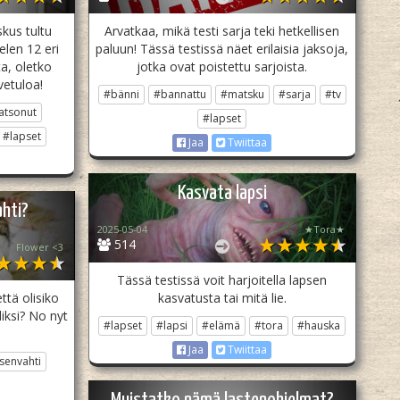
kus tultu
Arvatkaa, mikä testi sarja teki hetkellisen
elen 12 eri
paluun! Tässä testissä näet erilaisia jaksoja,
a, oletko
jotka ovat poistettu sarjoista.
vetuloa!
#bänni
#bannattu
#matsku
#sarja
#tv
atsonut
#lapset
#lapset
Jaa
Twiittaa
Kasvata lapsi
ahti?
2025-05-04
★Tora★
514
Flower <3
Tässä testissä voit harjoitella lapsen
ttä olisiko
kasvatusta tai mitä lie.
iksi? No nyt
#lapset
#lapsi
#elämä
#tora
#hauska
Jaa
Twiittaa
senvahti