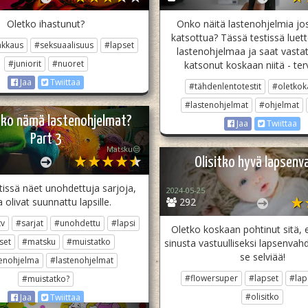
Oletko ihastunut?
Onko näitä lastenohjelmia jos
katsottua? Tässä testissä luett
akkaus
#seksuaalisuus
#lapset
lastenohjelmaa ja saat vastat
#juniorit
#nuoret
katsonut koskaan niitä - ter
Jaa
Twiittaa
#tähdenlentotestit
#oletkok
#lastenohjelmat
#ohjelmat
ko nämä lastenohjelmat?
Jaa
Twiittaa
Part 3
Matsku😒
Olisitko hyvä lapsenv
tissä näet unohdettuja sarjoja,
2024-05-25
a olivat suunnattu lapsille.
292
tv
#sarjat
#unohdettu
#lapsi
Oletko koskaan pohtinut sitä, e
set
#matsku
#muistatko
sinusta vastuulliseksi lapsenvahd
se selviää!
enohjelma
#lastenohjelmat
#flowersuper
#lapset
#lap
#muistatko?
#olisitko
Jaa
Twiittaa