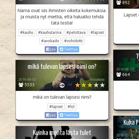
892
Nämä ovat siis ihmisten oikeita kokemuksia.
Lapset 
Ja muista nyt miettiä, että haluatko tehdä
tätä testiä!
#kauhu
#kauhutarina
#pelottava
#lapset
#avokado
#vohobitti
Jaa
Twiittaa
T
mikä tulevan lapsesi nimi on?
2019-08-07
664
2019-08-03
kissakala
5533
mikä on tulevan lapsesi nimi?
#lapset
#lol
Jaa
Twiittaa
Kuka 
Kuinka monta lasta tulet
2018-02-20