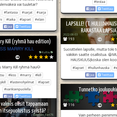
#testaa
ulenväkeä vai tuuletar?
Jaa
Twiittaa
#fantasia
#sarjat
#sarja
mi
#taika
#lapset
#eläin
LAPSILLE! (T. HULLUNHAU
Jaa
Twiittaa
RAKASTAA LAPSIA
2022-08-03
193
ry Kill (ryhmä hau edition)
Suosittelen lapsille, mutta toki
🐕Kultsu🐕
väkikin saatte osallistua. 
HAUSKUUS(koska olen koo
s Marry Kill ryhmä hau🐶
#lapset
#hullunhauska
#e
Jaa
Twiittaa
tsu
#kiss
#marry
#kill
kill
#lastenohjelmat
#lapset
Tunnetko joulupuki
#variksenpuolella
Jaa
Twiittaa
2021-11-05
 valmis olisit tappamaan
116
n itsepuolustus syistä?
Batman_Fan76
Vain perheen pienimmi