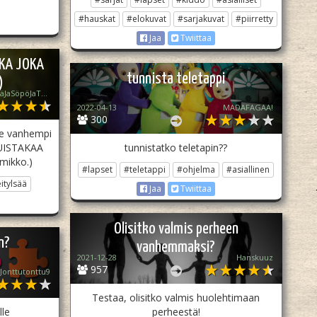
#hauskat
#elokuvat
#sarjakuvat
#piirretty
Jaa
Twiittaa
SKA JOKA
tunnista teletappi
)
OlenÄrsyttäväJaSöpöJaTuhma
2022-04-13
MADAFAGAA!
300
 te vanhempi
MUISTAKAA
tunnistatko teletapin??
mikko.)
#lapset
#teletappi
#ohjelma
#asiallinen
itylsää
Jaa
Twiittaa
Olisitko valmis perheen
n?
vanhemmaksi?
2021-12-28
Hanskuuz
957
Jonttutonttu9
Testaa, olisitko valmis huolehtimaan
lle
perheestä!