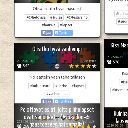
t
Oliko sinulla hyvä lapsuus?
#tarina
#@tietovisa
#@visa
#@testivelho
#suo
#hauska
#lapset
Jaa
Twiittaa
Kiss Mar
Olisitko hyvä vanhempi
2022-04-12
2022-02-10
Kukkas tyttö
578
342
Kis
No aattelin vaan tehä tällasen
#kul
#kukkastyttö
#perhe
#lapset
#kissmarry
#vanhemmat
Jaa
Twiittaa
Pelottavat asiat, joita pikkulapset
Kuinka
ovat sanoneet… (Avokadon🥑
lapse
2021-09-26
Vohobitti
haasteeseen kai samalla)
2020-03-09
2683