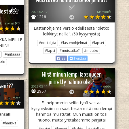
Muistatko nämä lastenohjelmat?
✅
desta!🌺
2024-02-17
Matsku😒
1216
kinäkynsi🪻🤍
Lastenohjelma versio edellisestä "oletko
leikkinyt näillä". (50 kysymystä)
IKKA MEILLE
#nostalgia
#lastenohjelmat
#lapset
IIN!!
#lapsi
#muistatko?
#matsku
#mitääää
Jaa
Twiittaa
elu
Mikä minun lempi lapsuuden
piirretty hahmo olet?
sen???
2023-05-11
kiddo
2957
Lukumato
Eli helpommin selitettynä vastaa
kysymyksiin niin saat tietää mitä mun lempi
nsa!!!
hahmoa muistutat. Mun muisti on tosi
huono, mutta yrittäkäämme pärjätä!
#hauska
#sarjat
#lapset
#kiddo
#asialliset