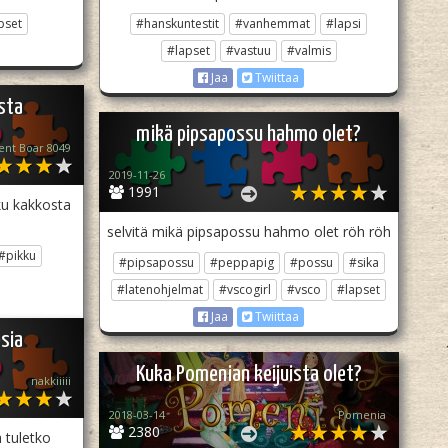
pset
#hanskuntestit
#vanhemmat
#lapsi
#lapset
#vastuu
#valmis
Jaa
Twiittaa
sta
mikä pipsapossu hahmo olet?
ent Boar 8049
2019-11-26
1991
ku kakkosta
selvitä mikä pipsapossu hahmo olet röh röh
#pikku
#pipsapossu
#peppapig
#possu
#sika
#latenohjelmat
#vscogirl
#vsco
#lapset
Jaa
Twiittaa
sia
Kuka Pomenian keijuista olet?
nakkiiiii
2018-03-14
Pomenia
2380
 tuletko