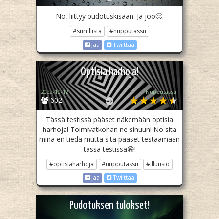
No, liittyy pudotuskisaan. Ja joo🙁.
#surullista
#nupputassu
Jaa
Twiittaa
Optisia harhoja!
2022-10-12
Nupputassu
602
Tässä testissä pääset näkemään optisia
harhoja! Toimivatkohan ne sinuun! No sitä
minä en tiedä mutta sitä pääset testaamaan
tässä testissä😄!
#optisiaharhoja
#nupputassu
#illuusio
Jaa
Twiittaa
Pudotuksen tulokset!