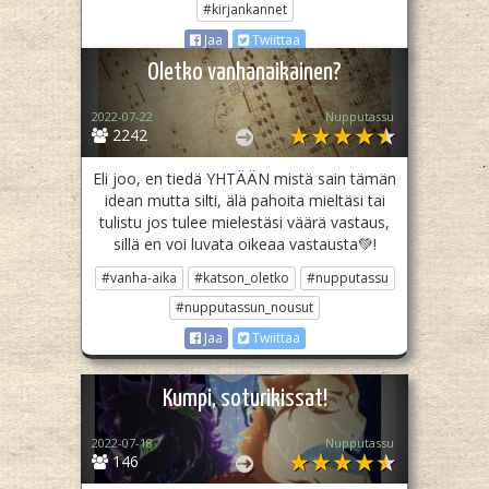
#kirjankannet
Jaa
Twiittaa
Oletko vanhanaikainen?
2022-07-22
Nupputassu
2242
Eli joo, en tiedä YHTÄÄN mistä sain tämän
idean mutta silti, älä pahoita mieltäsi tai
tulistu jos tulee mielestäsi väärä vastaus,
sillä en voi luvata oikeaa vastausta💚!
#vanha-aika
#katson_oletko
#nupputassu
#nupputassun_nousut
Jaa
Twiittaa
Kumpi, soturikissat!
2022-07-18
Nupputassu
146