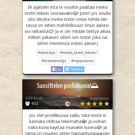
Eli ajattelin että te voisitte päättää minkä
testin tekisin seuraavaksi😃! Joten jos sinulla
olisi ideoita minkä testin voisin tehdä niin
tässä on siihen mahdollisuus! Sinun äänesi
voi ratkaista😉! Ja ei ole mitään tiettyä aikaa
milloin julkaisen sitten sen testin joka sai
siihen mennessä eniten ääniä!:)
#äänestys
#minkä_testin_tekisin?
#testiäänestys
#nupputassu
Jaa
Twiittaa
Suosittelen profiilikuvia!🌅
2022-07-29
Nupputassu
432
Jos olet profiilikuvaa vailla, tätä testiä ei
kannata ohittaa tekemättä😂! Ja voihan
näitä kuvia käyttää muinakin kuvina😅! Ja
tämä on muuten sitten hännänhuiskauksen