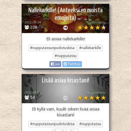
Nallekarkille! (Anteeksi en muista
emojeita)
2022-08-24
Nupputassu
108
Eli asiaa nallekarkille!
#nupputassunpudotuskisa
#nallekarkille
#nupputassu
Jaa
Twiittaa
Lisää asiaa kisastani!
2022-08-23
Nupputassu
54
Eli kyllä vain, kuulit oikein lisää asiaa
kisastani!
#nupputassunpudotuskisa
#nupputassu