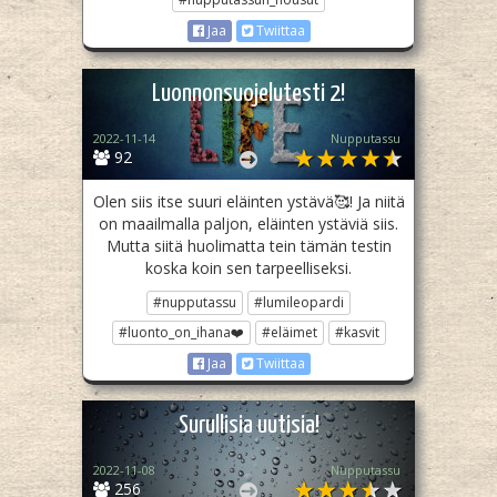
Jaa
Twiittaa
Luonnonsuojelutesti 2!
2022-11-14
Nupputassu
92
Olen siis itse suuri eläinten ystävä🥰! Ja niitä
on maailmalla paljon, eläinten ystäviä siis.
Mutta siitä huolimatta tein tämän testin
koska koin sen tarpeelliseksi.
#nupputassu
#lumileopardi
#luonto_on_ihana❤️
#eläimet
#kasvit
Jaa
Twiittaa
Surullisia uutisia!
2022-11-08
Nupputassu
256