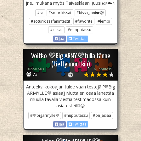
jne…mukana myös Taivasklaani (uusi)🌿☁️⭐️
#sk
#soturikissat
#kissa_fani❤️🐱
#soturikissafanintestit
#faworite
#lempi
#kissat
#nupputassu
Jaa
Twiittaa
Voitko 💜Big ARMY💜tulla tänne
(tietty muutkin)
2022-07-03
Nupputassu
73
Anteeksi kokoajan tulee vaan testejä [💜Big
ARMYLLE💜 asiaa] Mutta en osaa lähettää
muulla tavalla viestiä testimadossa kuin
asiatesteillä😐
#💜bigarmylle💜
#nupputassu
#on_asiaa
Jaa
Twiittaa