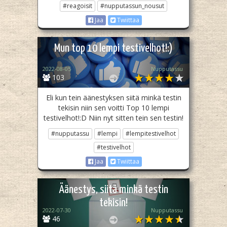
#reagoisit
#nupputassun_nousut
Jaa
Twiittaa
Mun top 10 lempi testivelhot!:)
2022-08-05
Nupputassu
103
Eli kun tein äänestyksen siitä minkä testin
tekisin niin sen voitti Top 10 lempi
testivelhot!:D Niin nyt sitten tein sen testin!
#nupputassu
#lempi
#lempitestivelhot
#testivelhot
Jaa
Twiittaa
Äänestys, siitä minkä testin
tekisin!
2022-07-30
Nupputassu
46