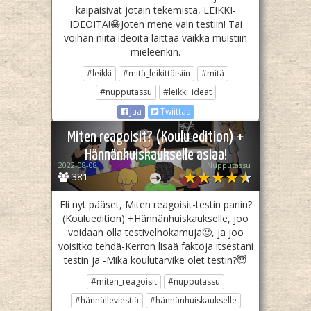
kaipaisivat jotain tekemistä, LEIKKI-
IDEOITA!😁Joten mene vain testiin! Tai
voihan niitä ideoita laittaa vaikka muistiin
mieleenkin.
#leikki
#mitä_leikittäisiin
#mitä
#nupputassu
#leikki_ideat
Jaa
Twiittaa
Miten reagoisit? (Koulu edition) +
Hännänhuiskaukselle asiaa!
2022-08-08
Nupputassu
381
Eli nyt pääset, Miten reagoisit-testin pariin?
(Kouluedition) +Hännänhuiskaukselle, joo
voidaan olla testivelhokamuja🙂, ja joo
voisitko tehdä-Kerron lisää faktoja itsestäni
testin ja -Mikä koulutarvike olet testin?😇
#miten_reagoisit
#nupputassu
#hännälleviestiä
#hännänhuiskaukselle