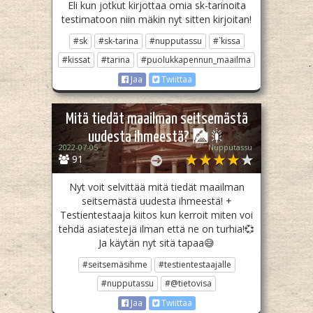
Eli kun jotkut kirjottaa omia sk-tarinoita
testimatoon niin mäkin nyt sitten kirjoitan!
#sk
#sk-tarina
#nupputassu
#`kissa
#kissat
#tarina
#puolukkapennun_maailma
Jaa
Twiittaa
Mitä tiedät maailman seitsemästä
uudesta ihmeestä? 🎑🎇
2022-07-05
Nupputassu
91
Nyt voit selvittää mitä tiedät maailman
seitsemästä uudesta ihmeestä! +
Testientestaaja kiitos kun kerroit miten voi
tehdä asiatestejä ilman että ne on turhia!💞
Ja käytän nyt sitä tapaa😅
#seitsemäsihme
#testientestaajalle
#nupputassu
#@tietovisa
Jaa
Twiittaa