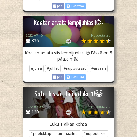
Jaa
Twiittaa
Koetan arvata lempijuhlasi!🥳
2022-07-10
Nupputassu
336
Koetan arvata siis lempijuhlasi!😆Tässä on 5
päätelmää.
#juhla
#juhlat
#nupputassu
#arvaan
Jaa
Twiittaa
Soturikissat-tarina luku 1!😺
2022-07-09
Nupputassu
120
Luku 1 alkaa kohta!
#puolukkapennun_maailma
#nupputassu