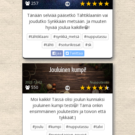
257
Tänään selviää pääsetkö Tähtiklaaniin vai
joudutko Synkkään metsään. Ja muuten
hyvää joulua kaikille😁!
#tähtiklaani
#synkkä_metsä
#nupputassu
#tähti
#soturikissat
#sk
Jaa
Twiittaa
Jouluinen kumpi!
2022-12-02
Nupputassu
550
Moi kaikki! Tässä olisi joulun kunniaksi
jouluinen kumpi testi😃! Tämä onkin
ensimmäinen joulutestini ja toivon että
tykkäät:)
#joulu
#kumpi
#nupputassu
#talvi
#nupputassun_nousut