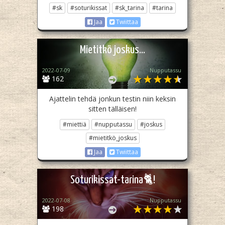
#sk
#soturikissat
#sk_tarina
#tarina
Jaa
Twiittaa
Mietitkö joskus…
2022-07-09
Nupputassu
162
Ajattelin tehdä jonkun testin niin keksin
sitten tälläisen!
#miettiä
#nupputassu
#joskus
#mietitkö_joskus
Jaa
Twiittaa
Soturikissat-tarina🐈!
2022-07-08
Nupputassu
198