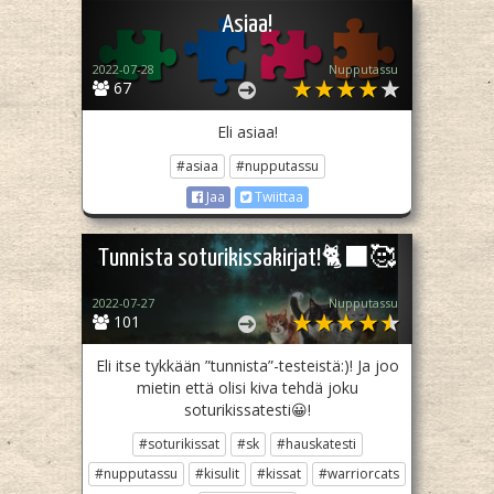
Asiaa!
2022-07-28
Nupputassu
67
Eli asiaa!
#asiaa
#nupputassu
Jaa
Twiittaa
Tunnista soturikissakirjat!🐈‍⬛🥰
2022-07-27
Nupputassu
101
Eli itse tykkään ”tunnista”-testeistä:)! Ja joo
mietin että olisi kiva tehdä joku
soturikissatesti😀!
#soturikissat
#sk
#hauskatesti
#nupputassu
#kisulit
#kissat
#warriorcats