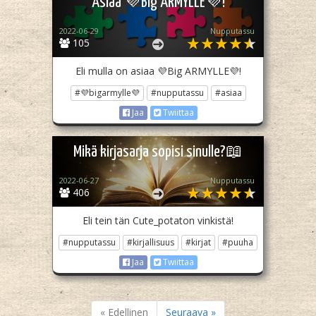
Asiaa 💜Big ARMYLLE💜!
2022-06-29
Nupputassu
105
Eli mulla on asiaa 💜Big ARMYLLE💜!
#💜bigarmylle💜
#nupputassu
#asiaa
Jaa
Twiittaa
Mikä kirjasarja sopisi sinulle?📖
2022-06-27
Nupputassu
406
Eli tein tän Cute_potaton vinkistä!
#nupputassu
#kirjallisuus
#kirjat
#puuha
Jaa
Twiittaa
« Edellinen
Seuraava »