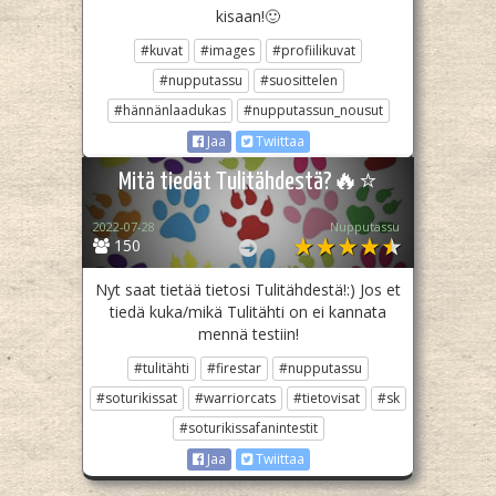
kisaan!🙂
#kuvat
#images
#profiilikuvat
#nupputassu
#suosittelen
#hännänlaadukas
#nupputassun_nousut
Jaa
Twiittaa
Mitä tiedät Tulitähdestä?🔥⭐️
2022-07-28
Nupputassu
150
Nyt saat tietää tietosi Tulitähdestä!:) Jos et
tiedä kuka/mikä Tulitähti on ei kannata
mennä testiin!
#tulitähti
#firestar
#nupputassu
#soturikissat
#warriorcats
#tietovisat
#sk
#soturikissafanintestit
Jaa
Twiittaa