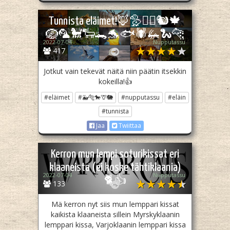
Tunnista eläimet!🦊🦤🐕‍🦺🐿🍁
🪺🦜🐩🐑🐊🐬🐟🕷🦗🐍🐆
2022-07-04
Nupputassu
417
Jotkut vain tekevät näitä niin päätin itsekkin
kokeilla!👍
#eläimet
#🐳🐅🐎🦒🐘
#nupputassu
#eläin
#tunnista
Jaa
Twiittaa
Kerron mun lempi soturikissat eri
klaaneista (ei koske tähtiklaania)
2022-07-04
Nupputassu
🐈👍
133
Mä kerron nyt siis mun lemppari kissat
kaikista klaaneista sillein Myrskyklaanin
lemppari kissa, Varjoklaanin lemppari kissa