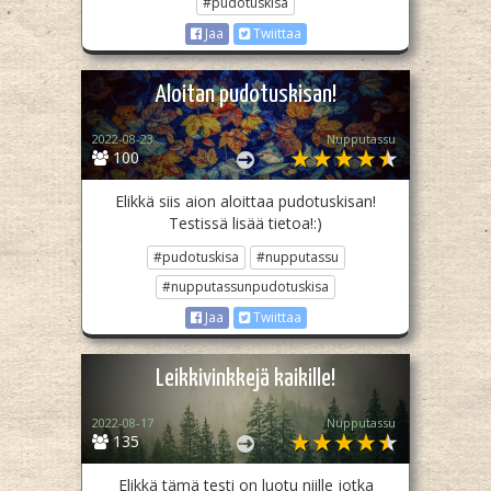
#pudotuskisa
Jaa
Twiittaa
Aloitan pudotuskisan!
2022-08-23
Nupputassu
100
Elikkä siis aion aloittaa pudotuskisan!
Testissä lisää tietoa!:)
#pudotuskisa
#nupputassu
#nupputassunpudotuskisa
Jaa
Twiittaa
Leikkivinkkejä kaikille!
2022-08-17
Nupputassu
135
Elikkä tämä testi on luotu niille jotka