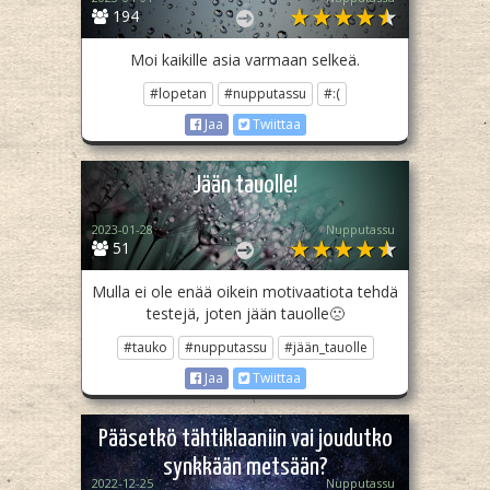
194
Moi kaikille asia varmaan selkeä.
#lopetan
#nupputassu
#:(
Jaa
Twiittaa
Jään tauolle!
2023-01-28
Nupputassu
51
Mulla ei ole enää oikein motivaatiota tehdä
testejä, joten jään tauolle🙁
#tauko
#nupputassu
#jään_tauolle
Jaa
Twiittaa
Pääsetkö tähtiklaaniin vai joudutko
synkkään metsään?
2022-12-25
Nupputassu