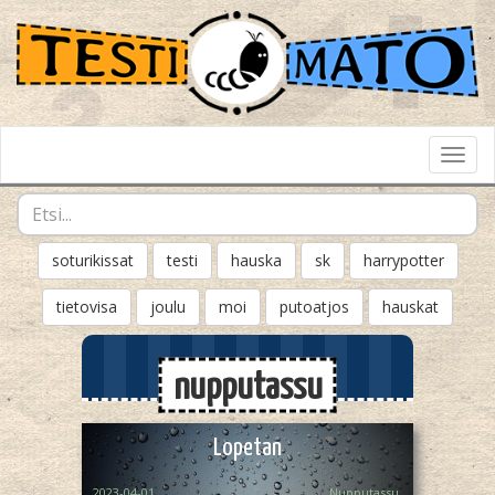
Toggl
Navig
soturikissat
testi
hauska
sk
harrypotter
tietovisa
joulu
moi
putoatjos
hauskat
nupputassu
Lopetan
2023-04-01
Nupputassu