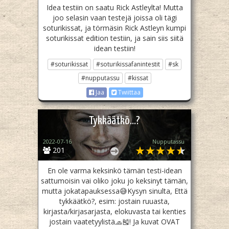
Idea testiin on saatu Rick Astleylta! Mutta
joo selasin vaan testejä joissa oli tägi
soturikissat, ja törmäsin Rick Astleyn kumpi
soturikissat edition testiin, ja sain siis siitä
idean testiin!
#soturikissat
#soturikissafanintestit
#sk
#nupputassu
#kissat
Jaa
Twiittaa
Tykkäätkö…?
2022-07-16
Nupputassu
201
En ole varma keksinkö tämän testi-idean
sattumoisin vai oliko joku jo keksinyt tämän,
mutta jokatapauksessa😅Kysyn sinulta, Että
tykkäätkö?, esim: jostain ruuasta,
kirjasta/kirjasarjasta, elokuvasta tai kenties
jostain vaatetyylistä🧢🎽! Ja kuvat OVAT