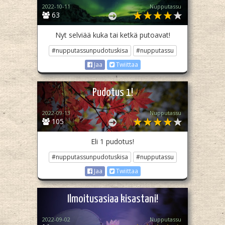
2022-10-11
Nupputassu
63
Nyt selviää kuka tai ketkä putoavat!
#nupputassunpudotuskisa
#nupputassu
Jaa
Twiittaa
Pudotus 1!
2022-09-13
Nupputassu
105
Eli 1 pudotus!
#nupputassunpudotuskisa
#nupputassu
Jaa
Twiittaa
Ilmoitusasiaa kisastani!
2022-09-02
Nupputassu