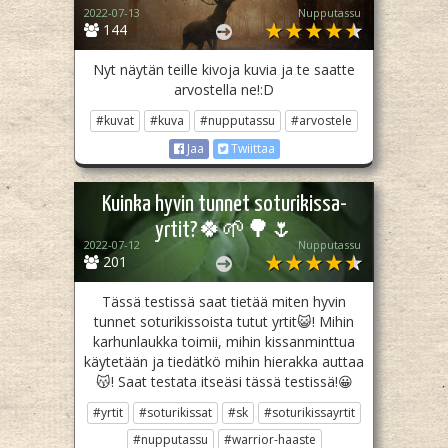
2022-07-13
Nupputassu
144
Nyt näytän teille kivoja kuvia ja te saatte
arvostella ne!:D
#kuvat
#kuva
#nupputassu
#arvostele
Jaa
Twiittaa
Kuinka hyvin tunnet soturikissa-
yrtit?🍀🌱🌳🌷
2022-07-12
Nupputassu
201
Tässä testissä saat tietää miten hyvin
tunnet soturikissoista tutut yrtit😺! Mihin
karhunlaukka toimii, mihin kissanminttua
käytetään ja tiedätkö mihin hierakka auttaa
😽! Saat testata itseäsi tässä testissä!😀
#yrtit
#soturikissat
#sk
#soturikissayrtit
#nupputassu
#warrior-haaste