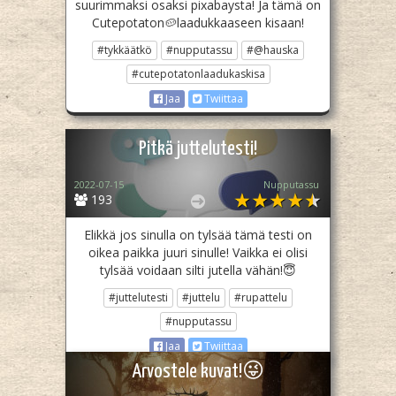
suurimmaksi osaksi pixabaysta! Ja tämä on
Cutepotaton🥔laadukkaaseen kisaan!
#tykkäätkö
#nupputassu
#@hauska
#cutepotatonlaadukaskisa
Jaa
Twiittaa
Pitkä juttelutesti!
2022-07-15
Nupputassu
193
Elikkä jos sinulla on tylsää tämä testi on
oikea paikka juuri sinulle! Vaikka ei olisi
tylsää voidaan silti jutella vähän!😇
#juttelutesti
#juttelu
#rupattelu
#nupputassu
Jaa
Twiittaa
Arvostele kuvat!😜