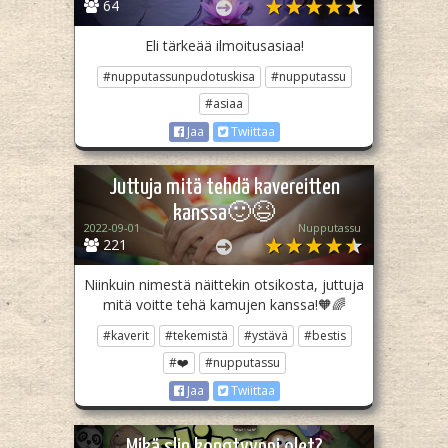
64
Eli tärkeää ilmoitusasiaa!
#nupputassunpudotuskisa
#nupputassu
#asiaa
Jaa
Twiittaa
Juttuja mitä tehdä kavereitten
kanssa🙂😆
2022-09-01
Nupputassu
221
Niinkuin nimestä näittekin otsikosta, juttuja
mitä voitte tehä kamujen kanssa!🧡🌈
#kaverit
#tekemistä
#ystävä
#bestis
#❤️
#nupputassu
Jaa
Twiittaa
Mikä slin kongtyyppi olet?