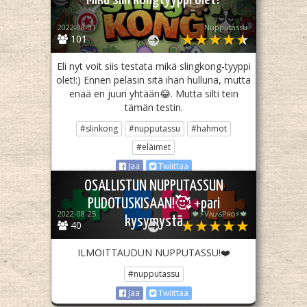
2022-08-31
Nupputassu
101
Eli nyt voit siis testata mikä slingkong-tyyppi
olet!:) Ennen pelasin sitä ihan hulluna, mutta
enää en juuri yhtään😂. Mutta silti tein
tämän testin.
#slinkong
#nupputassu
#hahmot
#eläimet
Jaa
Twiittaa
OSALLISTUN NUPPUTASSUN
PUDOTUSKISAAN!🥰 +pari
2022-08-25
🍁⚡️VᴀʟᴀsPʀᴏ⚡️🍁
kysymystä
40
ILMOITTAUDUN NUPPUTASSU!❤️
#nupputassu
Jaa
Twiittaa