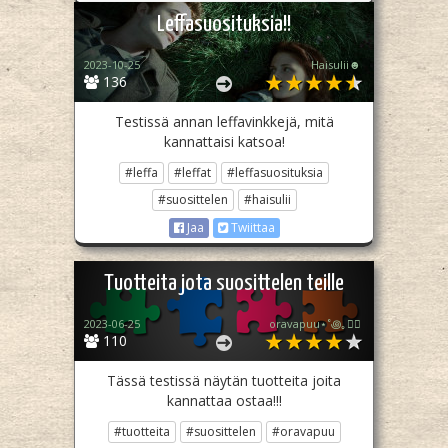
Leffasuosituksia!!
2023-10-25
Haisulii☻️
136
Testissä annan leffavinkkejä, mitä
kannattaisi katsoa!
#leffa
#leffat
#leffasuosituksia
#suosittelen
#haisulii
Jaa
Twiittaa
Tuotteita jota suosittelen teille
2023-06-25
oravapuu⋆˚꩜｡🏳️‍🌈
110
Tässä testissä näytän tuotteita joita
kannattaa ostaa!!!
#tuotteita
#suosittelen
#oravapuu