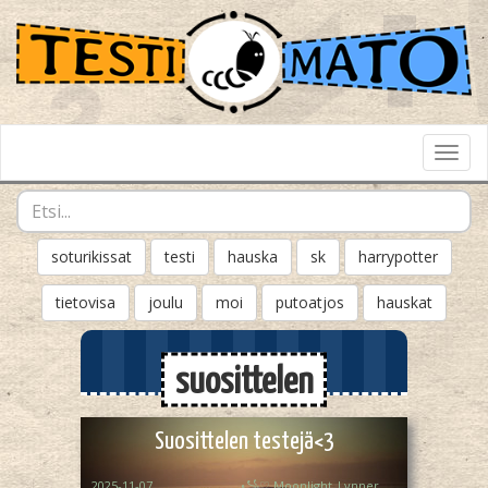
Toggl
Navig
soturikissat
testi
hauska
sk
harrypotter
tietovisa
joulu
moi
putoatjos
hauskat
suosittelen
Suosittelen testejä<3
2025-11-07
꧁♡ Moonlight_Lynner_Lover ♡꧂