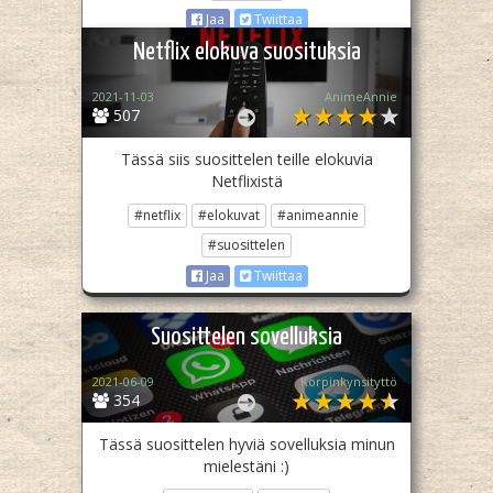
Jaa
Twiittaa
Netflix elokuva suosituksia
2021-11-03
AnimeAnnie
507
Tässä siis suosittelen teille elokuvia
Netflixistä
#netflix
#elokuvat
#animeannie
#suosittelen
Jaa
Twiittaa
Suosittelen sovelluksia
2021-06-09
Korpinkynsityttö
354
Tässä suosittelen hyviä sovelluksia minun
mielestäni :)