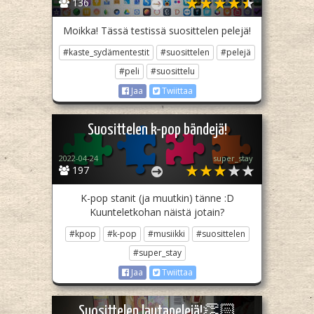
136
Moikka! Tässä testissä suosittelen pelejä!
#kaste_sydämentestit
#suosittelen
#pelejä
#peli
#suosittelu
Jaa
Twiittaa
Suosittelen k-pop bändejä!
2022-04-24
super_stay
197
K-pop stanit (ja muutkin) tänne :D
Kuunteletkohan näistä jotain?
#kpop
#k-pop
#musiikki
#suosittelen
#super_stay
Jaa
Twiittaa
Suosittelen lautapelejä!👏🏻