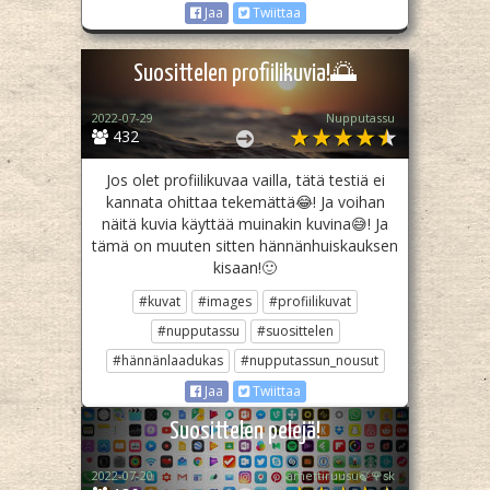
Jaa
Twiittaa
Suosittelen profiilikuvia!🌅
2022-07-29
Nupputassu
432
Jos olet profiilikuvaa vailla, tätä testiä ei
kannata ohittaa tekemättä😂! Ja voihan
näitä kuvia käyttää muinakin kuvina😅! Ja
tämä on muuten sitten hännänhuiskauksen
kisaan!🙂
#kuvat
#images
#profiilikuvat
#nupputassu
#suosittelen
#hännänlaadukas
#nupputassun_nousut
Jaa
Twiittaa
Suosittelen pelejä!
2022-07-20
Samettiruusu🍃🌹sk