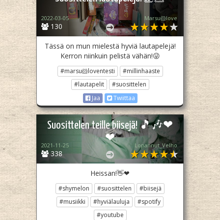
2022-03-05
Marsu🐹love
130
Tässä on mun mielestä hyviä lautapelejä!
Kerron niinkuin pelistä vähän!😜
#marsu🐹loventesti
#millinhaaste
#lautapelit
#suosittelen
Jaa
Twiittaa
Suosittelen teille biisejä! 🎵🎶❤
❤
2021-11-25
Lopannut_Velho
338
Heissan!👋❤
#shymelon
#suosittelen
#biisejä
#musiikki
#hyviälauluja
#spotify
#youtube