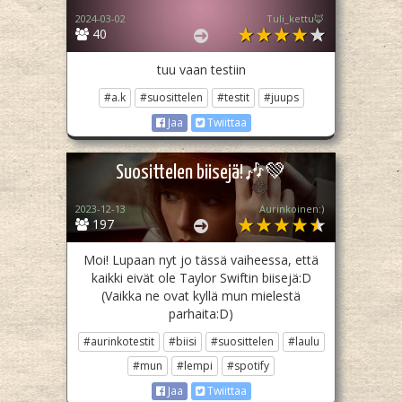
2024-03-02
Tuli_kettu🦊
40
tuu vaan testiin
#a.k
#suosittelen
#testit
#juups
Jaa
Twiittaa
Suosittelen biisejä!🎶💚
2023-12-13
Aurinkoinen:)
197
Moi! Lupaan nyt jo tässä vaiheessa, että
kaikki eivät ole Taylor Swiftin biisejä:D
(Vaikka ne ovat kyllä mun mielestä
parhaita:D)
#aurinkotestit
#biisi
#suosittelen
#laulu
#mun
#lempi
#spotify
Jaa
Twiittaa