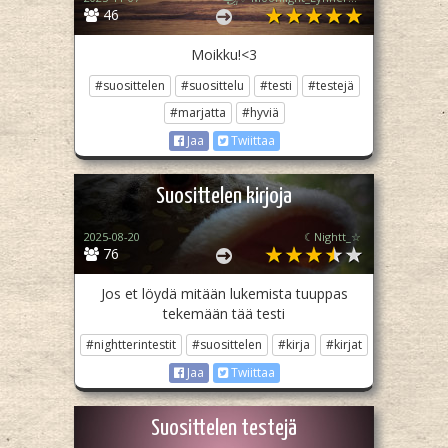
46
Moikku!<3
#suosittelen
#suosittelu
#testi
#testejä
#marjatta
#hyviä
Jaa
Twiittaa
Suosittelen kirjoja
2025-08-20
☾Nightt_☆
76
Jos et löydä mitään lukemista tuuppas
tekemään tää testi
#nightterintestit
#suosittelen
#kirja
#kirjat
Jaa
Twiittaa
Suosittelen testejä