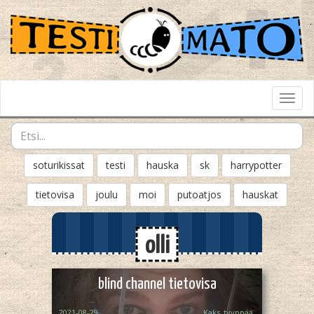
Toggl
Navig
soturikissat
testi
hauska
sk
harrypotter
tietovisa
joulu
moi
putoatjos
hauskat
olli
blind channel tietovisa
2021-08-29
Kaks_tyyppää