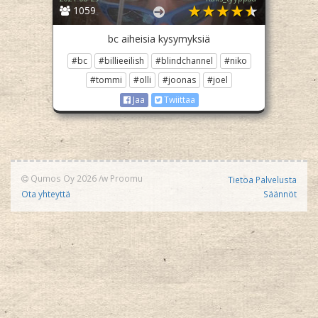
1059
bc aiheisia kysymyksiä
#bc
#billieeilish
#blindchannel
#niko
#tommi
#olli
#joonas
#joel
Jaa
Twiittaa
Qumos Oy 2026
/w
Proomu
Tietoa Palvelusta
Ota yhteyttä
Säännöt