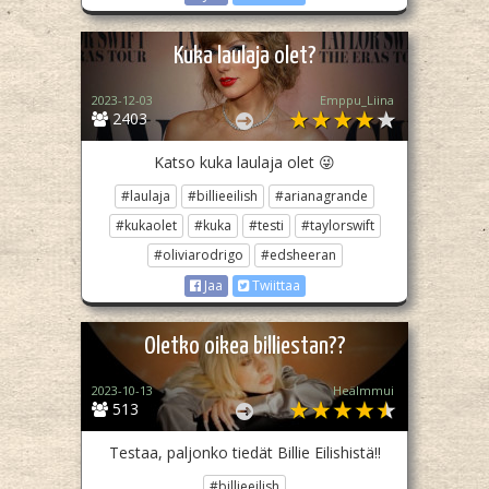
Kuka laulaja olet?
2023-12-03
Emppu_Liina
2403
Katso kuka laulaja olet 😜
#laulaja
#billieeilish
#arianagrande
#kukaolet
#kuka
#testi
#taylorswift
#oliviarodrigo
#edsheeran
Jaa
Twiittaa
Oletko oikea billiestan??
2023-10-13
Heälmmui
513
Testaa, paljonko tiedät Billie Eilishistä!!
#billieeilish