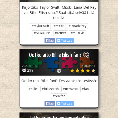
Kirjoittiko Taylor Swift, Mitski, Lana Del Rey
vai Billie Eilish sinut? Saat siitä selvää tällä
testillä.
#taylorswift
#mitski
#lanadelrey
#billieeilish
#artistit
#musiikki
Jaa
Twiittaa
Ootko aito Billie Eilish fan? 🤔
2022-01-26
Jokuvaa<3
299
Ootko real Billie fani? Testaa se täs testissä!
#billie
#billieeilish
#tietovisa
#fani
#realfan
Jaa
Twiittaa