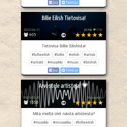
Jaa
Twiittaa
Billie Eilish Tietovisa!
2025-06-11
𝐉𝐔𝐍𝐄 🧡🤍🩷
605
Tietovisa Billie Eilishista!
#billieeilish
#billie
#eilish
#artisti
#artistit
#musiikki
#music
#blohsh
Jaa
Twiittaa
Arvostele artisteja! 💗
2025-05-30
Mcvaakku
1558
Mitä mieltä olet näistä artisteista?
#musiikki
#mcvaakku
#billieeilish