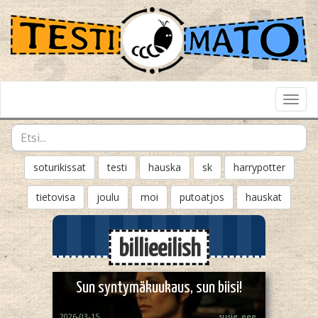
Toggl
Navig
soturikissat
testi
hauska
sk
harrypotter
tietovisa
joulu
moi
putoatjos
hauskat
billieeilish
Sun syntymäkuukaus, sun biisi!
2026-03-15
susie_eee