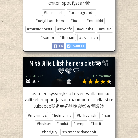
eniten spotifyssä? 🫣
#billieeilish
#arianagrande
#neighbourhood
#indie
#musiikki
#musiikintestit
#spotify
#youtube
#music
#sombr
#therian
#asiallinen
Jaa
Twiittaa
Mikä Billie Eilish hair era olet🪼🫧
💙🩵🤍
2025-06-23
Helmelline
307
Täs tulee kysymyksiä biisien välillä niinku
valitselemppari ja sun maun perusteella sitte
tuleeeee🩵🎵❤️💕🫶😘😻😍🔥💜🌺😈
#merimies
#helmelline
#billieeilish
#hair
#hiukset
#laulut
#lempi
#biisit
#badguy
#hitmehardandsoft