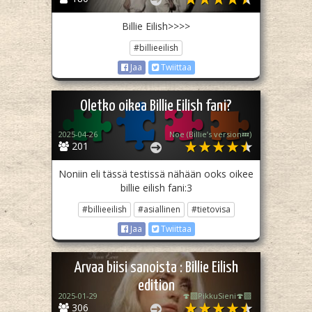
Billie Eilish>>>>
#billieeilish
Jaa
Twiittaa
Oletko oikea Billie Eilish fani?
2025-04-26
Noe (Billie’s version💤)
201
Noniin eli tässä testissä nähään ooks oikee
billie eilish fani:3
#billieeilish
#asiallinen
#tietovisa
Jaa
Twiittaa
Arvaa biisi sanoista : Billie Eilish
edition
2025-01-29
🍄‍🟫PikkuSieni🍄‍🟫
306