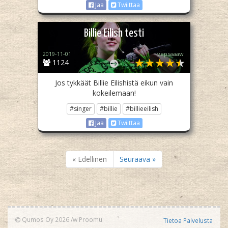
Jaa
Twiittaa
Billie Eilish testi
2019-11-01
vepsaaaw
1124
Jos tykkäät Billie Eilishistä eikun vain
kokeilemaan!
#singer
#billie
#billieeilish
Jaa
Twiittaa
« Edellinen
Seuraava »
Qumos Oy 2026
/w
Proomu
Tietoa Palvelusta