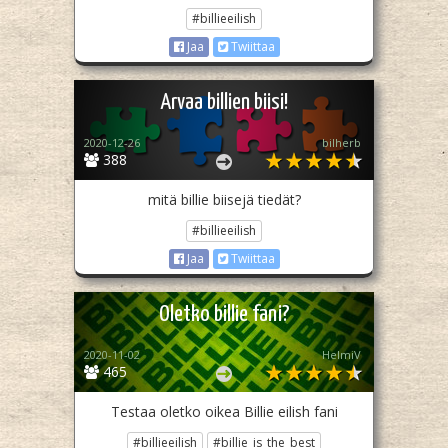
#billieeilish
Jaa
Twiittaa
Arvaa billien biisi!
2020-12-26
bilherb
388
mitä billie biisejä tiedät?
#billieeilish
Jaa
Twiittaa
Oletko billie fani?
2020-11-02
HelmiV
465
Testaa oletko oikea Billie eilish fani
#billieeilish
#billie_is_the_best