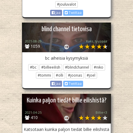
#jouluvalot
Jaa
Twiittaa
blind channel tietovisa
2021-08-29
Kaks_tyyppää
1059
bc aiheisia kysymyksiä
#bc
#billieeilish
#blindchannel
#niko
#tommi
#olli
#joonas
#joel
Jaa
Twiittaa
Kuinka paljon tiedät billie eilishistä?
2021-04-25
Billie<3
410
Katsotaan kuinka paljon tiedät billie eilishistä