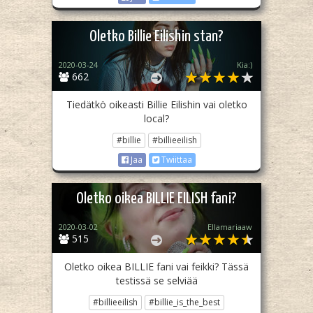
Oletko Billie Eilishin stan?
2020-03-24
Kia:)
662
Tiedätkö oikeasti Billie Eilishin vai oletko
local?
#billie
#billieeilish
Jaa
Twiittaa
Oletko oikea BILLIE EILISH fani?
2020-03-02
Ellamariaaw
515
Oletko oikea BILLIE fani vai feikki? Tässä
testissä se selviää
#billieeilish
#billie_is_the_best