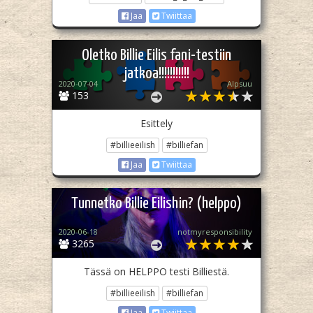
Jaa
Twiittaa
Oletko Billie Eilis fani-testiin
jatkoa!!!!!!!!!!!
2020-07-04
Alpsuu
153
Esittely
#billieeilish
#billiefan
Jaa
Twiittaa
Tunnetko Billie Eilishin? (helppo)
2020-06-18
notmyresponsibility
3265
Tässä on HELPPO testi Billiestä.
#billieeilish
#billiefan
Jaa
Twiittaa