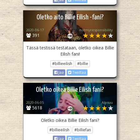
Oletko aito Billie Eilish -fani?
2020-06-17
notmyresponsibility
391
Tässä testissä testataan, oletko oikea Billie
Eilish fani!
#billieeilish
#billie
Jaa
Twiittaa
Oletko oikea Billie Eilish fani?
2020-06-05
Alpsuu
5618
Oletko oikea Billie Eilish fani?
#billieeilish
#billiefan
Jaa
Twiittaa