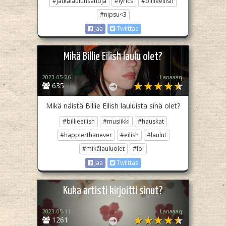
#jatkalaulunsanoja
#lyrics
#billieeilish
#nipsu<3
Jaa
Twiittaa
Mikä Billie Eilish laulu olet?
2023-05-26
Lanaaaq
635
Mikä näistä Billie Eilish lauluista sinä olet?
#billieeilish
#musiikki
#hauskat
#happierthanever
#eilish
#laulut
#mikälauluolet
#lol
Jaa
Twiittaa
Kuka artisti kirjoitti sinut?
2023-05-11
Lanaaaq
1261