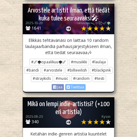
Arvostele artistit ilman, että tiedät
kuka tulee seuraavaksi🎤
2025-10-20
ᴏᴘᴀᴀʟɪӄᴜᴜᯓ₊ ⊹꧂🌌🌪
1641
Elikkäs tehtävänäsi on laittaa 10 random
laulajaa/bändiä parhausjärjestykseen ilman,
että tiedät seuraavaa🎶
#🌌🌪opaalikuu🌪🌌
#musiikki
#laulaja
#bändi
#arvostele
#billieeilish
#blackpink
#straykids
#music
#random
#testi
Jaa
Twiittaa
Mikä on lempi indie-artistisi? (+100
eri artistia)
2025-08-25
Kyssii
340
Ketähän indie-genren artistia kuuntelet