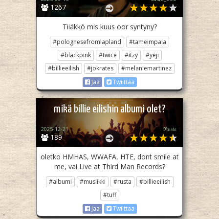
1267
Tiiäkkö mis kuus oor syntyny?
#polognesefromlapland
#tameimpala
#blackpink
#twice
#itzy
#yeji
#billieeilish
#jokrates
#melaniemartinez
Jaa
Twiittaa
mikä billie eilishin albumi olet?
2025-12-21
ℜ𝔲𝔰𝔱𝔞
189
oletko HMHAS, WWAFA, HTE, dont smile at
me, vai Live at Third Man Records?
#albumi
#musiikki
#rusta
#billieeilish
#tuff
Jaa
Twiittaa