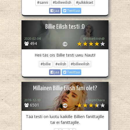
#sanni
#billieeilish
#julkkikset
Jaa
Twiittaa
Billie Eilish testi :D
2020-02-04
@BillieEilish@
494
Heii täs ois Billie testi uwu Nauti!
#billie
#eilish
#billieeilish
Jaa
Twiittaa
Millainen Billie Eilish fani olet?
2019-12-10
SeptiChara
6501
Tää testi on luotu kaikille Billien fanittajille
tai ei fanittajille.