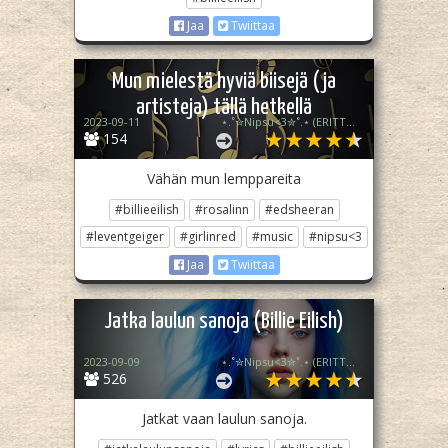
Jaa
Twiittaa
Mun mielestä hyviä biisejä (ja
artisteja) tällä hetkellä
2023-09-11
⋆.˚✮Nipsu<3✮˚.⋆ (ERITTÄIN epä akt)
154
Vähän mun lemppareita
#billieeilish
#rosalinn
#edsheeran
#leventgeiger
#girlinred
#music
#nipsu<3
Jaa
Twiittaa
Jatka laulun sanoja (Billie Eilish)
2023-09-09
⋆.˚✮Nipsu<3✮˚.⋆ (ERITTÄIN epä akt)
526
Jatkat vaan laulun sanoja.