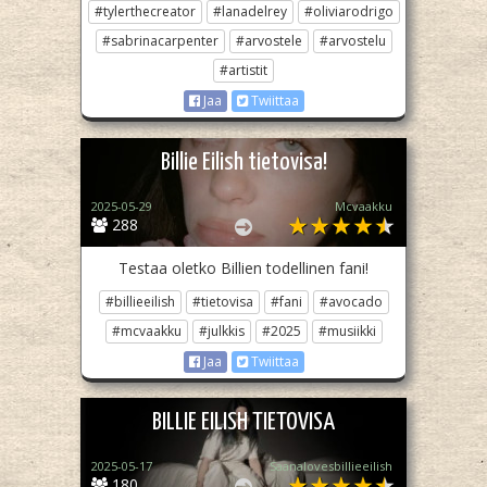
#tylerthecreator
#lanadelrey
#oliviarodrigo
#sabrinacarpenter
#arvostele
#arvostelu
#artistit
Jaa
Twiittaa
Billie Eilish tietovisa!
2025-05-29
Mcvaakku
288
Testaa oletko Billien todellinen fani!
#billieeilish
#tietovisa
#fani
#avocado
#mcvaakku
#julkkis
#2025
#musiikki
Jaa
Twiittaa
BILLIE EILISH TIETOVISA
2025-05-17
Saanalovesbillieeilish
180