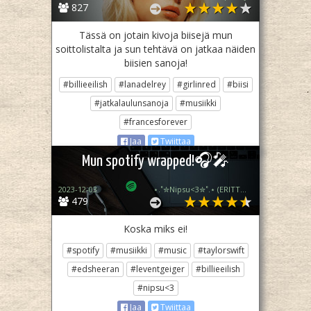
827
Tässä on jotain kivoja biisejä mun
soittolistalta ja sun tehtävä on jatkaa näiden
biisien sanoja!
#billieeilish
#lanadelrey
#girlinred
#biisi
#jatkalaulunsanoja
#musiikki
#francesforever
Jaa
Twiittaa
Mun spotify wrapped!🎧🎤
2023-12-03
⋆.˚✮Nipsu<3✮˚.⋆ (ERITTÄIN epä akt)
479
Koska miks ei!
#spotify
#musiikki
#music
#taylorswift
#edsheeran
#leventgeiger
#billieeilish
#nipsu<3
Jaa
Twiittaa