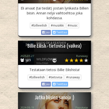
Eli arvaat (tai tiedät) jostain lyriikasta Billien
biisin. Annan neljä vaihtoehtoa joka
kohdassa.
#billieeilish
#musiikki
#music
Jaa
Twiittaa
Billie Eilish -tietovisa (vaikea)
2025-01-27
Runaway
189
Testataan tietosi Billie Eilishista!
#billieeilish
#tietovisa
#runaway
Jaa
Twiittaa
Jatka biisien sanoja :)
2024-06-19
Papukaija