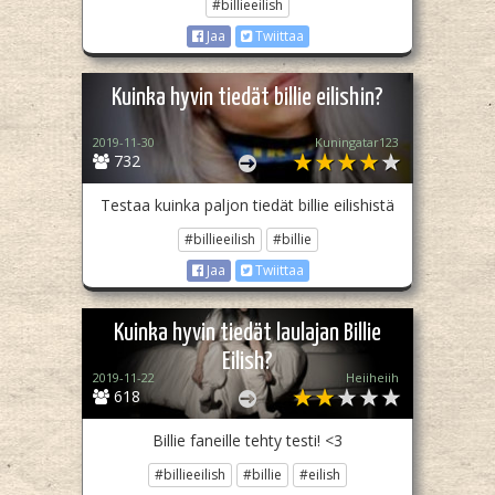
#billieeilish
Jaa
Twiittaa
Kuinka hyvin tiedät billie eilishin?
2019-11-30
Kuningatar123
732
Testaa kuinka paljon tiedät billie eilishistä
#billieeilish
#billie
Jaa
Twiittaa
Kuinka hyvin tiedät laulajan Billie
Eilish?
2019-11-22
Heiiheiih
618
Billie faneille tehty testi! <3
#billieeilish
#billie
#eilish