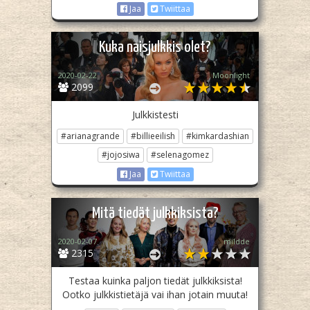
Jaa
Twiittaa
Kuka naisjulkkis olet?
2020-02-22
Moonlight
2099
Julkkistesti
#arianagrande
#billieeilish
#kimkardashian
#jojosiwa
#selenagomez
Jaa
Twiittaa
Mitä tiedät julkkiksista?
2020-02-07
mildde
2315
Testaa kuinka paljon tiedät julkkiksista!
Ootko julkkistietäjä vai ihan jotain muuta!