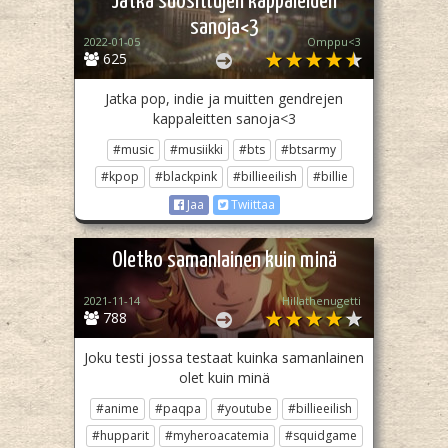
Jatka suosittujen kappaleiden
sanoja<3
2022-01-05
Omppu<3
625
Jatka pop, indie ja muitten gendrejen
kappaleitten sanoja<3
#music
#musiikki
#bts
#btsarmy
#kpop
#blackpink
#billieeilish
#billie
Jaa
Twiittaa
Oletko samanlainen kuin minä
2021-11-14
Hillathenugetti
788
Joku testi jossa testaat kuinka samanlainen
olet kuin minä
#anime
#paqpa
#youtube
#billieeilish
#hupparit
#myheroacatemia
#squidgame