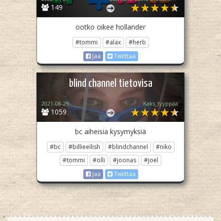
149
ootko oikee hollander
#tommi
#alax
#herb
Jaa
Twiittaa
blind channel tietovisa
2021-08-29
Kaks_tyyppää
1059
bc aiheisia kysymyksiä
#bc
#billieeilish
#blindchannel
#niko
#tommi
#olli
#joonas
#joel
Jaa
Twiittaa