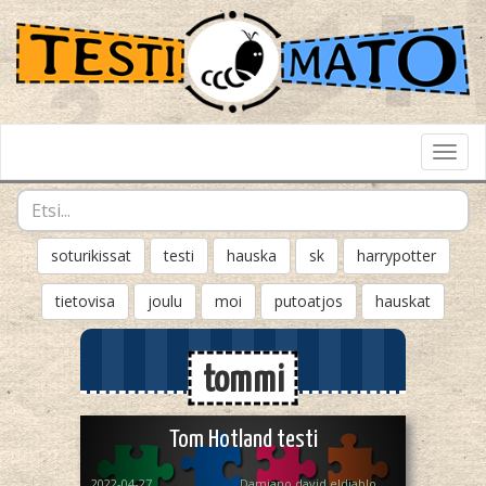
Toggl
Navig
soturikissat
testi
hauska
sk
harrypotter
tietovisa
joulu
moi
putoatjos
hauskat
tommi
Tom Hotland testi
2022-04-27
Damiano.david.eldiablonen