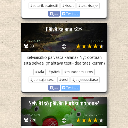
#soturikissatestii
#kissat
#testikisa_✨
Jaa
Twiittaa
Päivä kalana 🐟
2026-01-12
Juontaja
83
Selviäisitkö päivästä kalana? Nyt otetaan
siitä selvää! (mahtava testi-idea taas kerran)
#kala
#päivä
#muodonmuutos
#juontajantesti
#vesi
#jeejeeuusitaso
Jaa
Twiittaa
Selviätkö päivän Kurkkumopona?
2025-11-09
Jyri da exotic
220