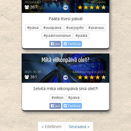
2022-02-07
Varjopilvi
367
Päätä itsesi päivä!
#päivä
#uusipäivä
#varjopilvi
#avaruus
#päätösonsinun
#päätä
Jaa
Twiittaa
Mikä viikonpäivä olet?
2021-10-18
KAWAIIprincess 🧚🏼‍♀️✨
361
Selvitä mikä viikonpäivä sinä olet?!
#viikon
#päivä
Jaa
Twiittaa
« Edellinen
Seuraava »