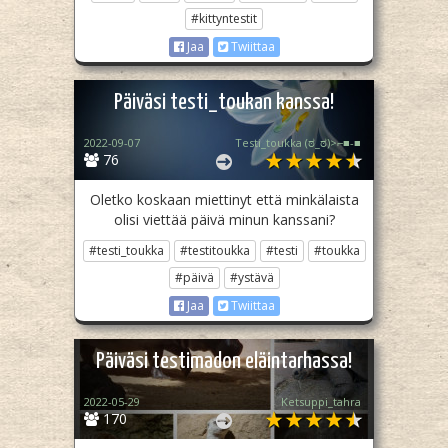
#kittyntestit
Jaa
Twiittaa
Päiväsi testi_toukan kanssa!
2022-09-07
Testi_toukka (⁠ಠ⁠_⁠ಠ⁠)⁠>⁠⌐⁠■⁠-⁠■
76
Oletko koskaan miettinyt että minkälaista
olisi viettää päivä minun kanssani?
#testi_toukka
#testitoukka
#testi
#toukka
#päivä
#ystävä
Jaa
Twiittaa
Päiväsi testimadon eläintarhassa!
2022-05-29
Ketsuppi_tahra
170