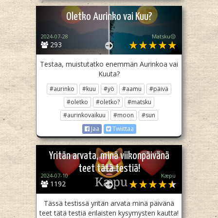
Oletko Aurinko vai Kuu?
2024-07-28
Matsku😒
293
Testaa, muistutatko enemmän Aurinkoa vai
Kuuta?
#aurinko
#kuu
#yö
#aamu
#päivä
#oletko
#oletko?
#matsku
#aurinkovaikuu
#moon
#sun
Jaa
Twiittaa
Yritän arvata, minä viikonpäivänä
teet tätä testiä!
2024-07-10
Kæpu
1192
Tässä testissä yritän arvata minä päivänä
teet tätä testiä erilaisten kysymysten kautta!