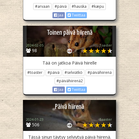
#arvaan
#päivä
#hauska
#kæpu
Jaa
Twiittaa
Toinen päivä hiirenä
2024-02-05
Toaster
98
Tää on jatkoa Päivä hiirelle
#toaster
#päivä
#selviätkö
#päivähiirenä
#päivähiirenä2
Jaa
Twiittaa
Päivä hiirenä
2024-01-23
Toaster
506
Tässä sinun täytyy selviytyä päivä hiirenä.