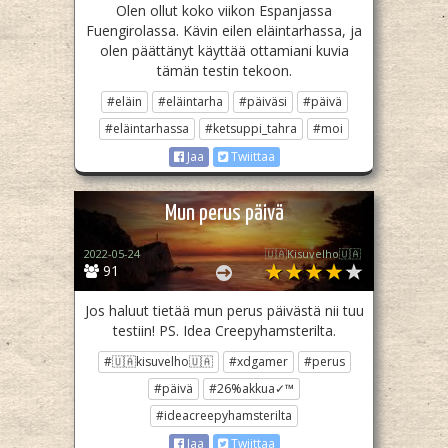
Olen ollut koko viikon Espanjassa
Fuengirolassa. Kävin eilen eläintarhassa, ja
olen päättänyt käyttää ottamiani kuvia
tämän testin tekoon.
#eläin
#eläintarha
#päiväsi
#päivä
#eläintarhassa
#ketsuppi_tahra
#moi
Jaa
Twiittaa
Mun perus päivä
2022-05-24
🇺🇦Kisuvelho🇺🇦
91
Jos haluut tietää mun perus päivästä nii tuu
testiin! PS. Idea Creepyhamsterilta.
#🇺🇦kisuvelho🇺🇦
#xdgamer
#perus
#päivä
#26%akkua✓™
#ideacreepyhamsterilta
Jaa
Twiittaa