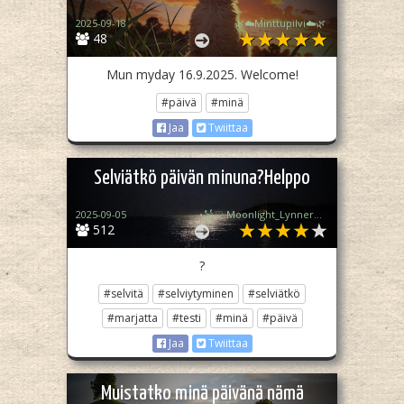
2025-09-18
🌿☁️Minttupilvi☁️🌿
48
Mun myday 16.9.2025. Welcome!
#päivä
#minä
Jaa
Twiittaa
Selviätkö päivän minuna?Helppo
2025-09-05
꧁♡ Moonlight_Lynner_Lover ♡꧂
512
?
#selvitä
#selviytyminen
#selviätkö
#marjatta
#testi
#minä
#päivä
Jaa
Twiittaa
Muistatko minä päivänä nämä