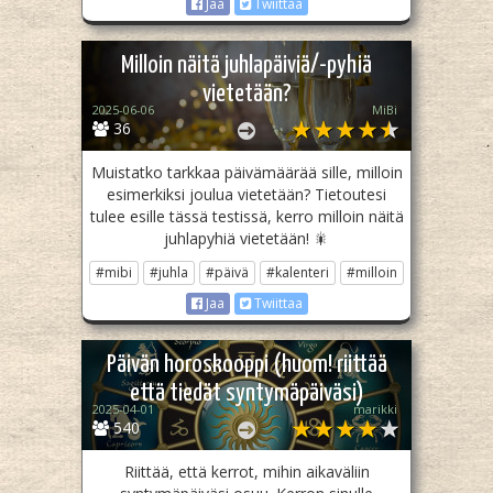
Jaa
Twiittaa
Milloin näitä juhlapäiviä/-pyhiä
vietetään?
2025-06-06
MiBi
36
Muistatko tarkkaa päivämäärää sille, milloin
esimerkiksi joulua vietetään? Tietoutesi
tulee esille tässä testissä, kerro milloin näitä
juhlapyhiä vietetään! 🎇
#mibi
#juhla
#päivä
#kalenteri
#milloin
Jaa
Twiittaa
Päivän horoskooppi (huom! riittää
että tiedät syntymäpäiväsi)
2025-04-01
marikki
540
Riittää, että kerrot, mihin aikaväliin