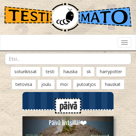
Toggl
Navig
soturikissat
testi
hauska
sk
harrypotter
tietovisa
joulu
moi
putoatjos
hauskat
päivä
Päivä lintsillä!❤️
2026-06-24
❦︎𝒕𝒂𝒊𝒌𝒂𝒖𝒔𝒗𝒂❦︎