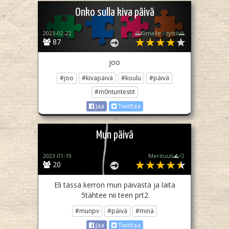
Onko sulla kiva päivä
2023-02-22
🌅Kimalle☆tyttö🌅
87
joo
#joo
#kivapäivä
#koulu
#päivä
#m0ntuntestit
Jaa
Twiittaa
Mun päivä
2023-01-19
Merituuli🌊💨
20
Eli tässä kerron mun päivästä ja laita
5tähtee nii teen prt2
#munpv
#päivä
#minä
Jaa
Twiittaa