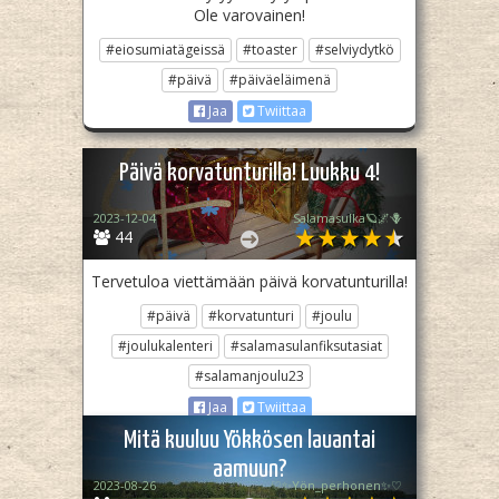
Ole varovainen!
#eiosumiatägeissä
#toaster
#selviydytkö
#päivä
#päiväeläimenä
Jaa
Twiittaa
Päivä korvatunturilla! Luukku 4!
2023-12-04
Salamasulka🪐🌌🪻
44
Tervetuloa viettämään päivä korvatunturilla!
#päivä
#korvatunturi
#joulu
#joulukalenteri
#salamasulanfiksutasiat
#salamanjoulu23
Jaa
Twiittaa
Mitä kuuluu Yökkösen lauantai
aamuun?
2023-08-26
♡✨️Yön_perhonen✨♡