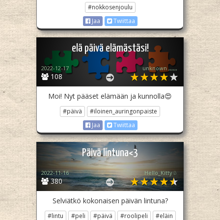
#nokkosenjoulu
Jaa
Twiittaa
elä päivä elämästäsi!
2022-12-17
unknown ,,,,,,
108
Moi! Nyt pääset elämään ja kunnolla😍
#päivä
#iloinen_auringonpaiste
Jaa
Twiittaa
Päivä lintuna<3
2022-11-16
Hello_Kitty♧
380
Selviätkö kokonaisen päivän lintuna?
#lintu
#peli
#päivä
#roolipeli
#eläin