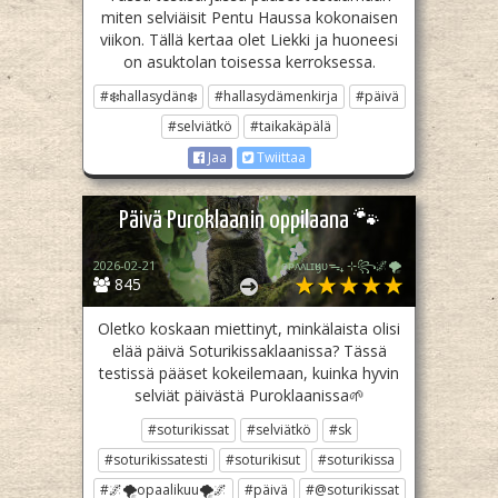
miten selviäisit Pentu Haussa kokonaisen
viikon. Tällä kertaa olet Liekki ja huoneesi
on asuktolan toisessa kerroksessa.
#❄️hallasydän❄️
#hallasydämenkirja
#päivä
#selviätkö
#taikakäpälä
Jaa
Twiittaa
Päivä Puroklaanin oppilaana 🐾
2026-02-21
ᴏᴘᴀᴀʟɪӄᴜᴜᯓ₊ ⊹꧂🌌🌪
845
Oletko koskaan miettinyt, minkälaista olisi
elää päivä Soturikissaklaanissa? Tässä
testissä pääset kokeilemaan, kuinka hyvin
selviät päivästä Puroklaanissa🌱
#soturikissat
#selviätkö
#sk
#soturikissatesti
#soturikisut
#soturikissa
#🌌🌪opaalikuu🌪🌌
#päivä
#@soturikissat