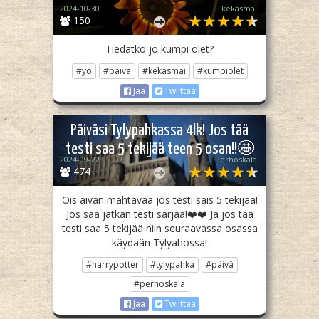
2024-10-30
kekasmai
150
Tiedätkö jo kumpi olet?
#yö
#päivä
#kekasmai
#kumpiolet
Jaa
Twiittaa
Päiväsi Tylypahkassa 4lk! Jos tää
testi saa 5 tekijää teen 5 osan!!🤩
2024-09-22
Perhoskala
474
Ois aivan mahtavaa jos testi sais 5 tekijää!
Jos saa jatkan testi sarjaa!❤️❤️ Ja jos tää
testi saa 5 tekijää niin seuraavassa osassa
käydään Tylyahossa!
#harrypotter
#tylypahka
#päivä
#perhoskala
Jaa
Twiittaa