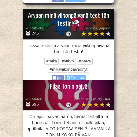
Arvaan minä viikonpäivänä teet tän
testin!🍟
2022-05-09
baninagagapasa
245
Tässä testissä arvaan minä viikonpäivänä
teet tän testin!
#mikä
#viikko
#päivä
#mikäviikonpäiväonyt
Jaa
Twiittaa
Pilaa Tonin päivä
2022-04-01
Testi_toukka (⁠ಠ⁠_⁠ಠ⁠)⁠>⁠⌐⁠■⁠-⁠■
696
On aprillipäivän aamu, heräät lattialta ja
huomaat Tonin tehneen sinulle pilan,
aprillipila. AIOT KOSTAA SEN PILAAMALLA
TONIN KOKO PÄIVÄN!