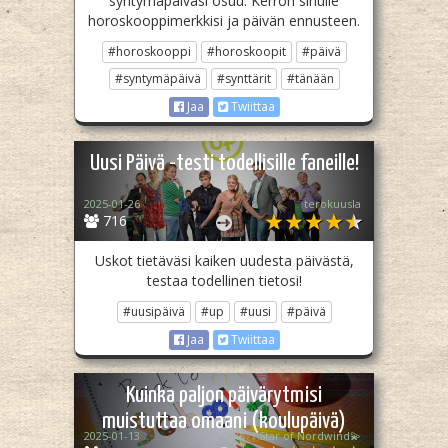
syntymäpäiväsi osuu. Kerron sinulle
horoskooppimerkkisi ja päivän ennusteen.
#horoskooppi
#horoskoopit
#päivä
#syntymäpäivä
#synttärit
#tänään
Jaa
Twiittaa
Uusi Päivä -testi todellisille faneille!
2025-01-26
terokuusla
716
Uskot tietäväsi kaiken uudesta päivästä,
testaa todellinen tietosi!
#uusipäivä
#up
#uusi
#päivä
Jaa
Twiittaa
Kuinka paljon päivärytmisi
muistuttaa omaani (koulupäivä)
2025-01-13
🇫🇮Star of Nordwind💫