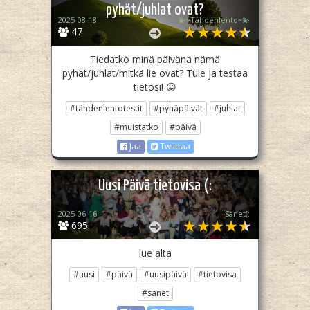
pyhät/juhlat ovat?
2025-08-18
💫~Tähdenlento~💫
47
Tiedätkö minä päivänä nämä
pyhät/juhlat/mitkä lie ovat? Tule ja testaa
tietosi! 😛
#tähdenlentotestit
#pyhäpäivät
#juhlat
#muistatko
#päivä
Jaa
Twiittaa
Uusi Päivä tietovisa (:
2025-06-16
Sanet(:
695
lue alta
#uusi
#päivä
#uusipäivä
#tietovisa
#sanet