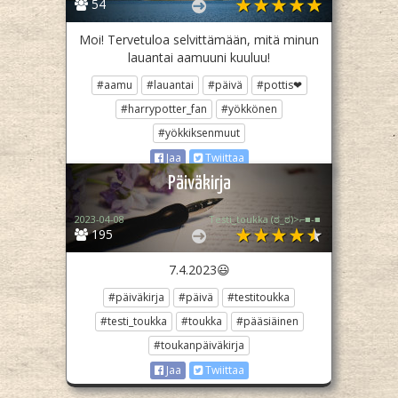
54
Moi! Tervetuloa selvittämään, mitä minun
lauantai aamuuni kuuluu!
#aamu
#lauantai
#päivä
#pottis❤
#harrypotter_fan
#yökkönen
#yökkiksenmuut
Jaa
Twiittaa
Päiväkirja
2023-04-08
Testi_toukka (⁠ಠ⁠_⁠ಠ⁠)⁠>⁠⌐⁠■⁠-⁠■
195
7.4.2023😃
#päiväkirja
#päivä
#testitoukka
#testi_toukka
#toukka
#pääsiäinen
#toukanpäiväkirja
Jaa
Twiittaa