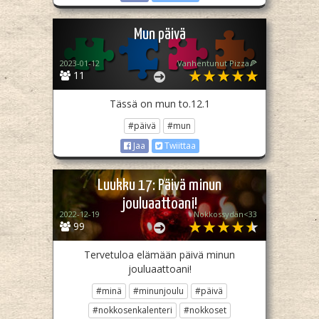
Mun päivä
2023-01-12
Vanhentunut Pizza🍕
11
Tässä on mun to.12.1
#päivä
#mun
Jaa
Twiittaa
Luukku 17: Päivä minun
jouluaattoani!
2022-12-19
Nokkossydän<33
99
Tervetuloa elämään päivä minun
jouluaattoani!
#minä
#minunjoulu
#päivä
#nokkosenkalenteri
#nokkoset