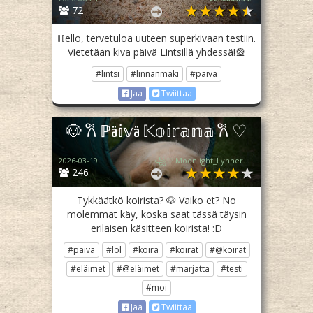
72
ℍello, tervetuloa uuteen superkivaan testiin.
Vietetään kiva päivä Lintsillä yhdessä!🎡
#lintsi
#linnanmäki
#päivä
Jaa
Twiittaa
🐶 𐙚 ℙä𝕚𝕧ä 𝕂𝕠𝕚𝕣𝕒𝕟𝕒 𐙚 ♡
2026-03-19
꧁♡ Moonlight_Lynner_Lover ♡꧂
246
Tykkäätkö koirista? 🐶 Vaiko et? No
molemmat käy, koska saat tässä täysin
erilaisen käsitteen koirista! :D
#päivä
#lol
#koira
#koirat
#@koirat
#eläimet
#@eläimet
#marjatta
#testi
#moi
Jaa
Twiittaa