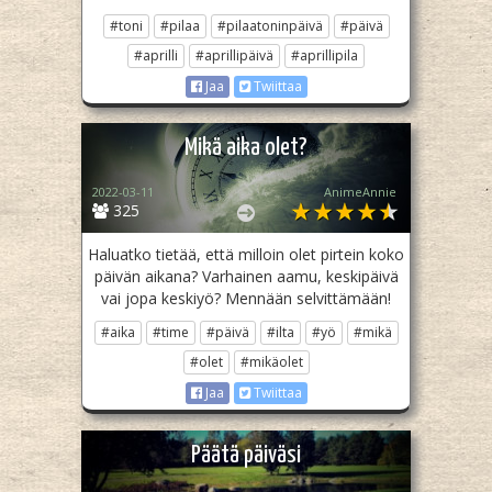
#toni
#pilaa
#pilaatoninpäivä
#päivä
#aprilli
#aprillipäivä
#aprillipila
Jaa
Twiittaa
Mikä aika olet?
2022-03-11
AnimeAnnie
325
Haluatko tietää, että milloin olet pirtein koko
päivän aikana? Varhainen aamu, keskipäivä
vai jopa keskiyö? Mennään selvittämään!
#aika
#time
#päivä
#ilta
#yö
#mikä
#olet
#mikäolet
Jaa
Twiittaa
Päätä päiväsi