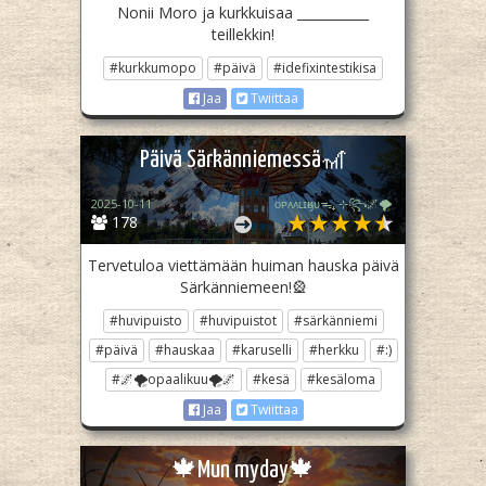
Nonii Moro ja kurkkuisaa ___________
teillekkin!
#kurkkumopo
#päivä
#idefixintestikisa
Jaa
Twiittaa
Päivä Särkänniemessä🎢
2025-10-11
ᴏᴘᴀᴀʟɪӄᴜᴜᯓ₊ ⊹꧂🌌🌪
178
Tervetuloa viettämään huiman hauska päivä
Särkänniemeen!🎡
#huvipuisto
#huvipuistot
#särkänniemi
#päivä
#hauskaa
#karuselli
#herkku
#:)
#🌌🌪opaalikuu🌪🌌
#kesä
#kesäloma
Jaa
Twiittaa
🍁Mun myday🍁