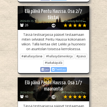
Elä päivä Pentu Haussa. Osa 2/7
tiistai.
2026-03-15
🏁🌻Hallasydän🌻🏎️
26
Tässä testisarjassa pääset testaamaan
miten selviäisit Pentu Haussa kokonaisen
viikon. Tällä kertaa olet Liekki ja huoneesi
on asuntolan toisessa kerroksessa.
#❄️hallasydän❄️
#hallasydämenkirja
#päivä
#taikakäpälä
Jaa
Twiittaa
Elä päivä Pentu Haussa. Osa 1/7
maanantai
2026-03-05
🏁🌻Hallasydän🌻🏎️
46
Tässä testisarjassa pääset testaamaan