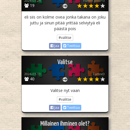
2024-03-24
Funne polo<3
19
eli siis on kolme ovea jonka takana on joku
juttu ja sinun pitää yrittää selviytyä eli
päästä pois
#valitse
Jaa
Twiittaa
Valitse
2024-03-13
FumixD
40
Valitse nyt vaan
#valitse
Jaa
Twiittaa
Millainen ihminen olet?