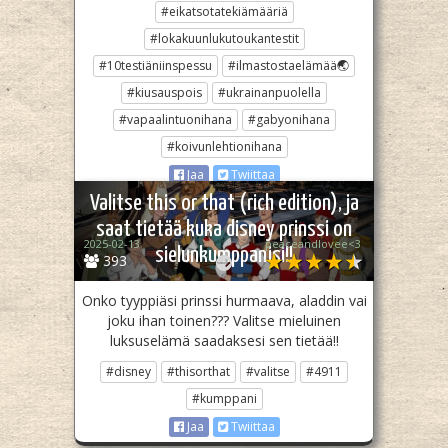
#eikatsotatekiämääriä
#lokakuunlukutoukantestit
#10testiäniinspessu
#ilmastostaelämää🌏
#kiusauspois
#ukrainanpuolella
#vapaalintuonihana
#gabyonihana
#koivunlehtionihana
Jaa
Twiittaa
Valitse this or that (rich edition), ja
saat tietää kuka disney prinssi on
2025-02-13
peaceandlovee<3
sielunkumppanisi!!
393
Onko tyyppiäsi prinssi hurmaava, aladdin vai
joku ihan toinen??? Valitse mieluinen
luksuselämä saadaksesi sen tietää!!
#disney
#thisorthat
#valitse
#4911
#kumppani
Jaa
Twiittaa