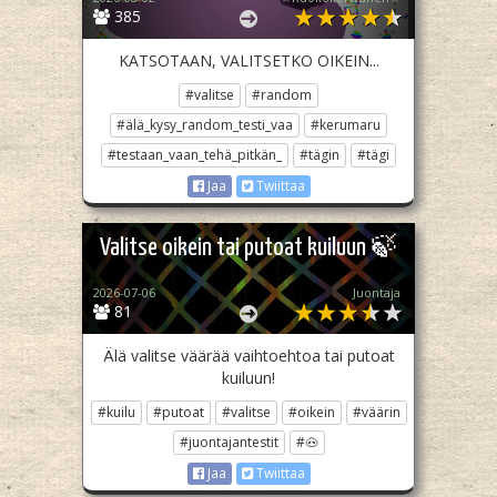
385
KATSOTAAN, VALITSETKO OIKEIN...
#valitse
#random
#älä_kysy_random_testi_vaa
#kerumaru
#testaan_vaan_tehä_pitkän_
#tägin
#tägi
Jaa
Twiittaa
Valitse oikein tai putoat kuiluun 🍃
2026-07-06
Juontaja
81
Älä valitse väärää vaihtoehtoa tai putoat
kuiluun!
#kuilu
#putoat
#valitse
#oikein
#väärin
#juontajantestit
#🐽
Jaa
Twiittaa