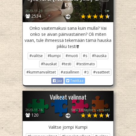
👎
2023-11-23
S💋
2534
Onko vaatemakusi sana kuin mulla? Vai
onko se aivan päinvastainen? Oli miten
vaan, tule ihmeessä tekemään tämä hauska
pikku testi❣️
#valitse
#kumpi
#muoti
#s
#hauska
#hauskat
#testi
#testimato
#kummanvalitset
#asiallinen
#:)
#vaatteet
Jaa
Twiittaa
Vaikeat valinnat
2023-11-16
SWIFTIE(taylor's version)
120
Valitse jompi Kumpi