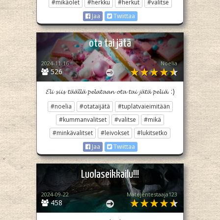
#mikäolet
#herkku
#herkut
#valitse
Jaa
Twiittaa
ota tai jätä
2024-11-16
Noelia
526
𝓔𝓵𝓲 𝓼𝓲𝓲𝓼 𝓽𝓪̈𝓪̈𝓵𝓵𝓪̈ 𝓹𝓮𝓵𝓪𝓽𝓪𝓪𝓷 𝓸𝓽𝓪 𝓽𝓪𝓲 𝓳𝓪̈𝓽𝓪̈ 𝓹𝓮𝓵𝓲𝓪̈. :)
#noelia
#otataijätä
#tuplatvaieimitään
#kummanvalitset
#valitse
#mikä
#minkävalitset
#leivokset
#lukitsetko
Jaa
Twiittaa
Luolaseikkailu!!!
2024-09-22
Matojentestaaja123
458