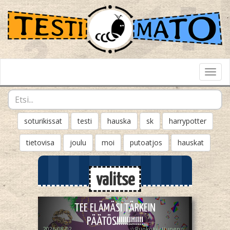
Toggl
Navig
soturikissat
testi
hauska
sk
harrypotter
tietovisa
joulu
moi
putoatjos
hauskat
valitse
TEE ELÄMÄSI TÄRKEIN
PÄÄTÖS!!!!!!!!!!!!!
2026-08-02
☆Ruokokerttunen☆