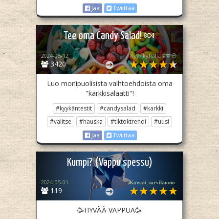
Jaa
Twiittaa
Tee oma Candy Salad! 🍬
2024-05-12
Kyyhkyhalla 🌐💙😍
3420
Luo monipuolisista vaihtoehdoista oma
"karkkisalaatti"!
#kyykäntestit
#candysalad
#karkki
#valitse
#hauska
#tiktoktrendi
#uusi
Jaa
Twiittaa
Kumpi? (Vappu spessu)
2024-05-01
𝐊𝐚𝐰𝐚𝐢𝐢_𝐬𝐚𝐫𝐯𝐢𝐤𝐮𝐨𝐧𝐨​ ‎
119
🥳HYVÄÄ VAPPUA🥳