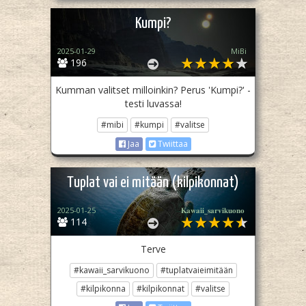
Kumpi?
2025-01-29
MiBi
196
Kumman valitset milloinkin? Perus 'Kumpi?' -
testi luvassa!
#mibi
#kumpi
#valitse
Jaa
Twiittaa
Tuplat vai ei mitään (kilpikonnat)
2025-01-25
𝐊𝐚𝐰𝐚𝐢𝐢_𝐬𝐚𝐫𝐯𝐢𝐤𝐮𝐨𝐧𝐨​ ‎
114
Terve
#kawaii_sarvikuono
#tuplatvaieimitään
#kilpikonna
#kilpikonnat
#valitse