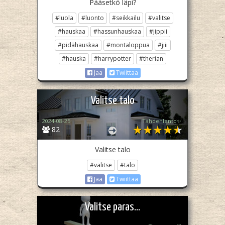
Pääsetkö läpi?
#luola
#luonto
#seikkailu
#valitse
#hauskaa
#hassunhauskaa
#jippii
#pidähauskaa
#montaloppua
#jiii
#hauska
#harrypotter
#therian
Jaa
Twiittaa
Valitse talo
2024-08-25
Tähdenlento✨
82
Valitse talo
#valitse
#talo
Jaa
Twiittaa
Valitse paras...