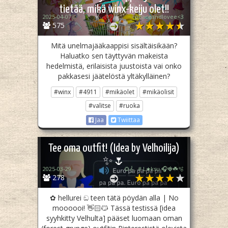
tietää, mikä winx-keiju olet!!
2025-04-07
peaceandlovee<3
575
Mitä unelmajääkaappisi sisältäisikään?
Haluatko sen täyttyvän makeista
hedelmistä, erilaisista juustoista vai onko
pakkasesi jäätelöstä yltäkylläinen?
#winx
#4911
#mikäolet
#mikäolisit
#valitse
#ruoka
Jaa
Twiittaa
Tee oma outfit! (Idea by Velhoilija)
✨🌷
2025-03-29
🌻𝄞 . # L★ksu 🎧🍓☘️🫧
278
✿ hellurei ඞ teen tätä pöydän alla | No
moooooi! 👋🏻😼 Tässä testissä [idea
syyhkitty Velhulta] pääset luomaan oman