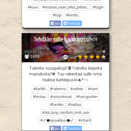
#kuva
#testaan_vaan_tehä_pitkän_
#tägin
#tägi
#kerttu
Jaa
Twiittaa
Tehdään sulle karkkipussi!🍬
2025-11-04
ᴏᴘᴀᴀʟɪӄᴜᴜᯓ₊ ⊹꧂🌌🌪
1903
Tuleeko susupaloja?🍫Tuleeko kirpeitä
mansikoita?🍓 Tuu rakentaa sulle oma
huikea karkkipussi!🔥°•☆
#karkki
#rakenna
#valitse
#nam
#testaa
#soturikissat
#harrypotter
#herkku
#suklaa
#älä_kysy_random_testi_vaa
#🌌🌪opaalikuu🌪🌌
#irttarit
Jaa
Twiittaa