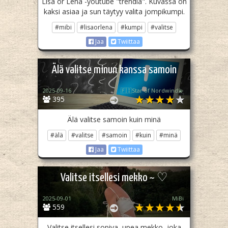
Lisa or Lena -youtube "trendiä". Kuvassa on
kaksi asiaa ja sun täytyy valita jompikumpi.
#mibi
#lisaorlena
#kumpi
#valitse
Jaa
Twiittaa
Älä valitse minun kanssa samoin
2025-09-16
🇫🇮Star of Nordwind💫
395
Älä valitse samoin kuin minä
#älä
#valitse
#samoin
#kuin
#minä
Jaa
Twiittaa
Valitse itsellesi mekko ~ ♡
2025-09-01
MiBi
559
Valitse itsellesi sopiva, upea mekko, joka