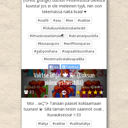
(forest grunge) outfitin Pinterestistä olevista
kuvista! Jos ei ole mieleinen tyyli, niin oon
tekemässä näitä lisää! ♥
#outfit
#asu
#tee
#valitse
#lokakuunlukutoukantestit
#ilmastostaelämää🌏
#ukrainanpuolella
#kiusauspois
#wolffisonparas
#gabyonihana
#vapaalintuonihana
#testimadostakivapaikka
Jaa
Twiittaa
Valitse lahja! 🍁💫 (Loksun
pidennystwistillä)
2025-03-10
🌻𝄞 . # L★ksu 🎧🍓☘️🫧
83
Moi …⁠ᘛ⁠⁐̤⁠ᕐ⁠ᐷ Tänään pääset koklaamaan
tuuriasi! 💫 Sillä tämän testin säännöt ovat...
Kuvauksessa! >:33
#lahja
#valitse
#valitselahja