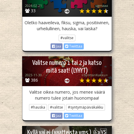
2024-02-21
sigmaaa
33
Oletko haaveileva, fiksu, sigma, positiivinen,
urheilullinen, hauska, vai laiska?
#valitse
Jaa
Twiittaa
Valitse numero 1 tai 2 ja katso
mitä saat! (LYHYT)
2023-11-30
⭐SynttäriKakku⭐
386
Valitse oikea numero, jos menee väärä
numero tulee jotain huonompaa!
#hauska
#valitse
#syntymäpäiväkakku
Jaa
Twiittaa
Kyllä vai ei (vaatteista yms.) 👍🆚