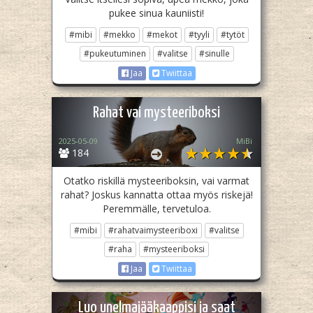
pukee sinua kauniisti!
#mibi
#mekko
#mekot
#tyyli
#tytöt
#pukeutuminen
#valitse
#sinulle
Jaa
Twiittaa
Rahat vai mysteeriboksi
2025-05-09
MiBi
184
Otatko riskillä mysteeriboksin, vai varmat
rahat? Joskus kannatta ottaa myös riskejä!
Peremmälle, tervetuloa.
#mibi
#rahatvaimysteeriboxi
#valitse
#raha
#mysteeriboksi
Jaa
Twiittaa
Luo unelmajääkaappisi ja saat