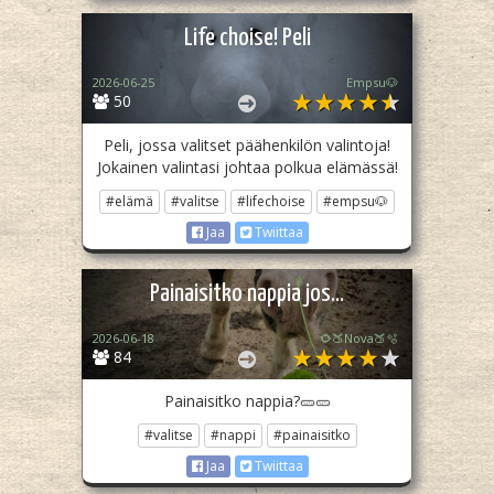
Life choise! Peli
2026-06-25
Empsu🐶
50
Peli, jossa valitset päähenkilön valintoja!
Jokainen valintasi johtaa polkua elämässä!
#elämä
#valitse
#lifechoise
#empsu🐶
Jaa
Twiittaa
Painaisitko nappia jos...
2026-06-18
🌻🍑Nova🍑🫧
84
Painaisitko nappia?🥒🥒
#valitse
#nappi
#painaisitko
Jaa
Twiittaa