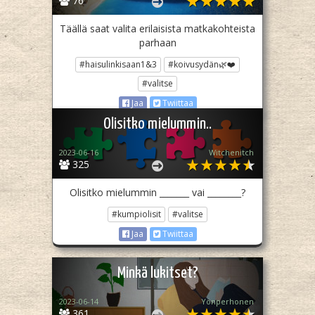
76
Täällä saat valita erilaisista matkakohteista
parhaan
#haisulinkisaan1&3
#koivusydän🌿❤️
#valitse
Jaa
Twiittaa
Olisitko mielummin..
2023-06-16
Witchenitch
325
Olisitko mielummin _______ vai ________?
#kumpiolisit
#valitse
Jaa
Twiittaa
Minkä lukitset?
2023-06-14
Yönperhonen
361