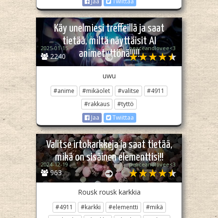
Jaa
Twiittaa
Käy unelmiesi treffeillä ja saat
tietää, miltä näyttäisit AI
2025-01-15
peaceandlovee<3
animetyttönä!!!!!
2240
uwu
#anime
#mikäolet
#valitse
#4911
#rakkaus
#tyttö
Jaa
Twiittaa
Valitse irtokarkkeja ja saat tietää,
mikä on sisäinen elementtisi!!
2024-12-19
peaceandlovee<3
963
Rousk rousk karkkia
#4911
#karkki
#elementti
#mikä