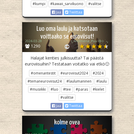
#kumpi
#kawaii_sarvikuono
#valitse
Jaa
Twiittaa
Luo oma laulu ja katsotaan
voittaako se euroviisut!
2024-03-28
𐔌ᯓ 𝘖𝘮𝘦𝘯𝘢_𝘗𝘶𝘶 🍥⊹ ࣪ ˖₊
1290
Halajat kenties julkisuutta? Tai päästä
euroviisuihin? Testataan voitatko vai etkö🙂
#omenantestit
#euroviisut2024
#2024
#temaneuroviisut24
#laulumaninen
#laulu
#musiikki
#luo
#tee
#paras
#kielet
#valitse
Jaa
Twiittaa
kolme ovea