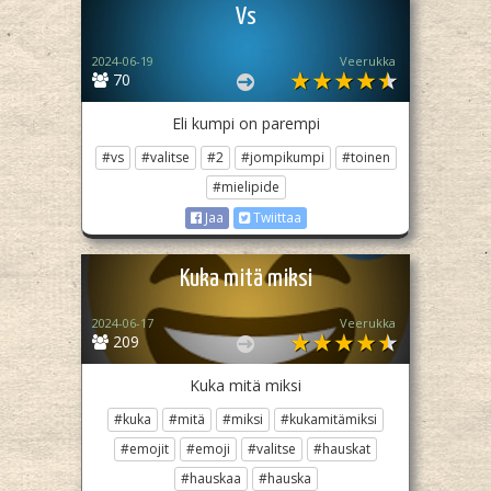
Vs
2024-06-19
Veerukka
70
Eli kumpi on parempi
#vs
#valitse
#2
#jompikumpi
#toinen
#mielipide
Jaa
Twiittaa
Kuka mitä miksi
2024-06-17
Veerukka
209
Kuka mitä miksi
#kuka
#mitä
#miksi
#kukamitämiksi
#emojit
#emoji
#valitse
#hauskat
#hauskaa
#hauska