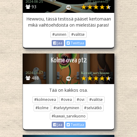
2024-08-25
😴Uninen😴
93
Hewwou, tässä testissä pääset kertomaan
mikä vaihtoehdoista on mielestäsi paras!
#uninen
#valitse
Jaa
Twiittaa
Kolme ovea pt2
2024-08-07
𝐊𝐚𝐰𝐚𝐢𝐢_𝐬𝐚𝐫𝐯𝐢𝐤𝐮𝐨𝐧𝐨​ ‎
488
Tää on kakkos osa.
#kolmeovea
#ovea
#ovi
#valitse
#kolme
#selviytyminen
#selviätkö
#kawaii_sarvikuono
Jaa
Twiittaa