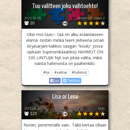
Tuu valitteen joku vaihtoehto!
2025-10-09
ModerniPenaali 2
20
Okei moi taas✨ tää on alku eräänlaiseen
elämä -testiin minkä teen! (Aiheena oman
kirjasarjani kakkos saagan "koulu" jossa
opitaan Superundulaatiksi) HAHMOT ON
SIIS LINTUJA! Nyt sun pitää valita, mikä
näistä hahmoista on päähenkilö.
#tui
#valitse
#hahmot
Jaa
Twiittaa
Lisa or Lena
2025-09-28
MiBi
225
Noniin, peremmälle vain.. Tällä kertaa ollaan