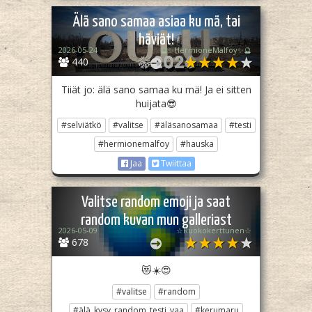
Älä sano samaa asiaa ku mä, tai
häviät!
2026-05-24
🔮✨HermioneMalfoy✨🔮
440
Tiiät jo: älä sano samaa ku mä! Ja ei sitten
huijata😎
#selviätkö
#valitse
#äläsanosamaa
#testi
#hermionemalfoy
#hauska
Jaa
Twiittaa
Valitse random emoji ja saat
random kuvan mun galleriast
2026-05-09
☆Ruokokerttunen☆
678
😻☀️😍
#valitse
#random
#älä_kysy_random_testi_vaa
#kerumaru