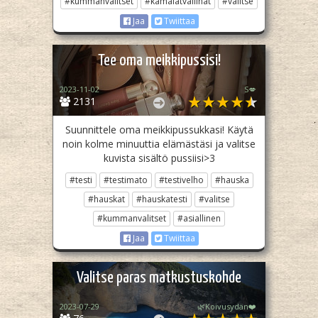
#kummanvalitset
#kamalatvallinat
#valitse
Jaa
Twiittaa
Tee oma meikkipussisi!
2023-11-02
S💋
2131
Suunnittele oma meikkipussukkasi! Käytä
noin kolme minuuttia elämästäsi ja valitse
kuvista sisältö pussiisi>3
#testi
#testimato
#testivelho
#hauska
#hauskat
#hauskatesti
#valitse
#kummanvalitset
#asiallinen
Jaa
Twiittaa
Valitse paras matkustuskohde
2023-07-29
🌿Koivusydän❤️