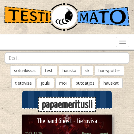
Toggl
Navig
soturikissat
testi
hauska
sk
harrypotter
tietovisa
joulu
moi
putoatjos
hauskat
papaemeritusii
The band Ghost - tietovisa
2022-11-29
Banaaniihmeuni