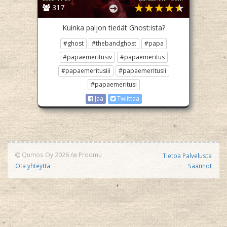
317
Kuinka paljon tiedät Ghost:ista?
#ghost
#thebandghost
#papa
#papaemeritusiv
#papaemeritus
#papaemeritusiii
#papaemeritusii
#papaemeritusi
Jaa
Twiittaa
Qumos Oy 2026
/w
Proomu
Tietoa Palvelusta
Ota yhteyttä
Säännöt