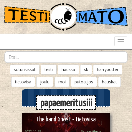
Toggl
Navig
soturikissat
testi
hauska
sk
harrypotter
tietovisa
joulu
moi
putoatjos
hauskat
papaemeritusiii
The band Ghost - tietovisa
2022-11-29
Banaaniihmeuni