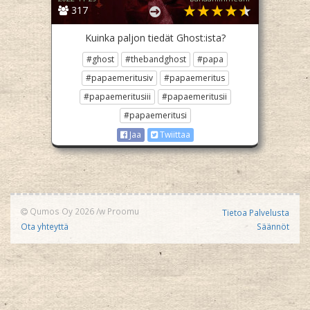
317
Kuinka paljon tiedät Ghost:ista?
#ghost
#thebandghost
#papa
#papaemeritusiv
#papaemeritus
#papaemeritusiii
#papaemeritusii
#papaemeritusi
Jaa
Twiittaa
Qumos Oy 2026
/w
Proomu
Tietoa Palvelusta
Ota yhteyttä
Säännöt