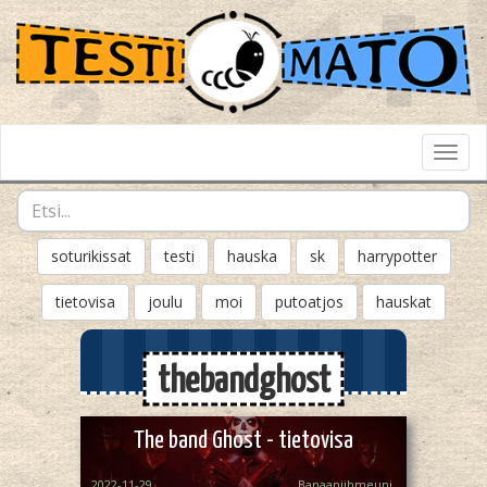
Toggl
Navig
soturikissat
testi
hauska
sk
harrypotter
tietovisa
joulu
moi
putoatjos
hauskat
thebandghost
The band Ghost - tietovisa
2022-11-29
Banaaniihmeuni