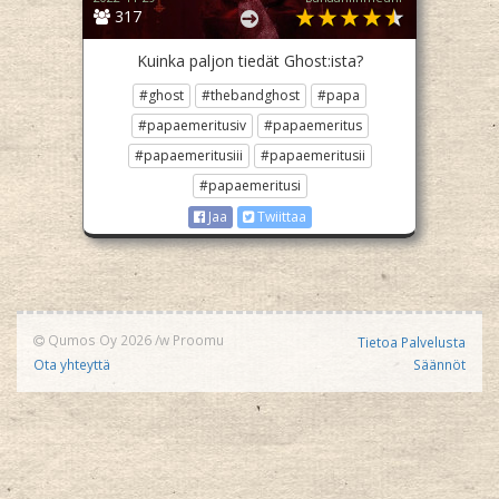
317
Kuinka paljon tiedät Ghost:ista?
#ghost
#thebandghost
#papa
#papaemeritusiv
#papaemeritus
#papaemeritusiii
#papaemeritusii
#papaemeritusi
Jaa
Twiittaa
Qumos Oy 2026
/w
Proomu
Tietoa Palvelusta
Ota yhteyttä
Säännöt